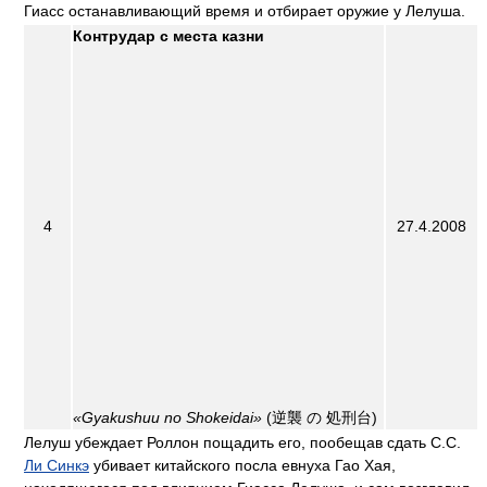
Гиасс останавливающий время и отбирает оружие у Лелуша.
Контрудар с места казни
4
27.4.2008
«Gyakushuu no Shokeidai»
(逆襲 の 処刑台)
Лелуш убеждает Роллон пощадить его, пообещав сдать C.C.
Ли Синкэ
убивает китайского посла евнуха Гао Хая,