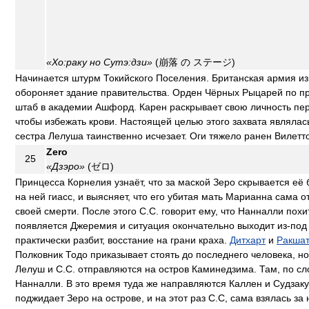
«Хо:раку но Сутэ:дзи»
(崩落 の ステージ)
Начинается штурм Токийского Поселения. Британская армия из
обороняет здание правительства. Орден Чёрных Рыцарей по пр
штаб в академии Ашфорд. Карен раскрывает свою личность пер
чтобы избежать крови. Настоящей целью этого захвата являлас
сестра Лелуша таинственно исчезает. Оги тяжело ранен Вилетт
Zero
25
«Дзэро»
(ゼロ)
Принцесса Корнелия узнаёт, что за маской Зеро скрывается её 
на ней гиасс, и выясняет, что его убитая мать Марианна сама о
своей смерти. После этого С.С. говорит ему, что Нанналли похи
появляется Джеремия и ситуация окончательно выходит из-под
практически разбит, восстание на грани краха.
Дитхарт
и
Ракша
Полковник Тодо приказывает стоять до последнего человека, но
Лелуш и С.С. отправляются на остров Каминедзима. Там, по сл
Нанналли. В это время туда же направляются Каллен и Судзак
поджидает Зеро на острове, и на этот раз С.С, сама взялась за 