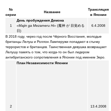
№
Трансляция
Название
серии
в Японии
День пробуждения Демона
1
«Majin ga Mezameru Hi»
(魔神 が 目覚める
6.4.2008
日)
В 2018 году, через год после Чёрного Восстания, молодые
британцы Лелуш и Роллон Ламперужи попадают в стычку
террористов и британцев. Таинственная девушка возвращает
Лелушу память о том, что когда-то он был лидером
антибританского сопротивления в Японии под именем Зеро.
План Независимости Японии
2
13.4.2008