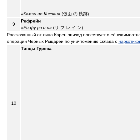
«Камэн но Кисэки»
(仮面 の 軌跡)
Рефрейн
9
«Ри фу рэ и н»
(リ フ レ イ ン)
Рассказанный от лица Карен эпизод повествует о её взаимоот
операции Чёрных Рыцарей по уничтожению склада с
наркотико
Танцы Гурена
10