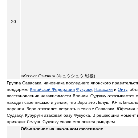
20
«Кю:сю: Сэнэки»
(キュウシュウ 戦役)
Группа Савасаки, чиновника последнего японского правительств
поддержке
Китайской Федерации
Фукуоку
,
Нагасаки
и
Оиту
, объ
восстановлении независимости Японии. Судзаку отказывается 
находит своё письмо и узнаёт, что Зеро это Лелуш. KF «Лансе
парения. Зеро отказался вступать в союз с Савасаки. Юфемия 
Судзаку. Куруруги атаковал базу Фукуока. В решающий момент
приходит Лелуш. Судзаку снова становится рыцарем.
Объявление на школьном фестивале