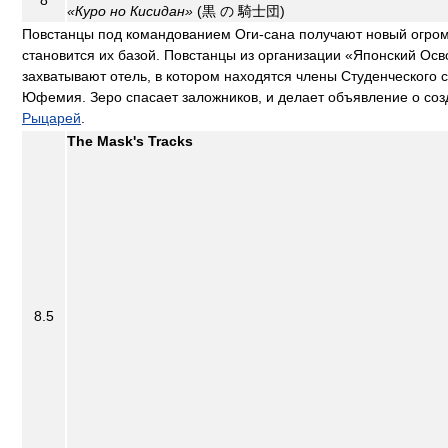
8
«Куро но Кисидан»
(黒 の 騎士団)
Повстанцы под командованием Оги-сана получают новый огр
становится их базой. Повстанцы из организации «Японский Ос
захватывают отель, в котором находятся члены Студенческого 
Юфемия. Зеро спасает заложников, и делает объявление о со
Рыцарей
.
The Mask's Tracks
8.5