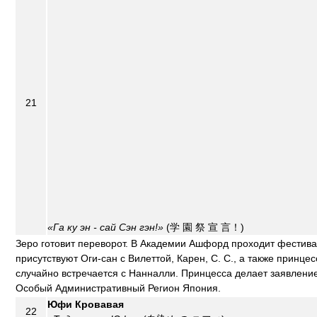
21
«Га ку эн - сай Сэн гэн!»
(学 園 祭 宣 言！)
Зеро готовит переворот. В Академии Ашфорд проходит фестива
присутствуют Оги-сан с Вилеттой, Карен, С. С., а также принц
случайно встречается с Нанналли. Принцесса делает заявление 
Особый Административный Регион Япония.
Юфи Кровавая
22