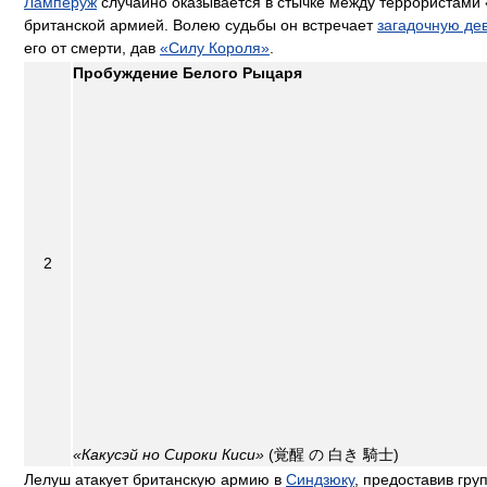
Ламперуж
случайно оказывается в стычке между террористами
британской армией. Волею судьбы он встречает
загадочную де
его от смерти, дав
«Силу Короля»
.
Пробуждение Белого Рыцаря
2
«Какусэй но Сироки Киси»
(覚醒 の 白き 騎士)
Лелуш атакует британскую армию в
Синдзюку
, предоставив гру