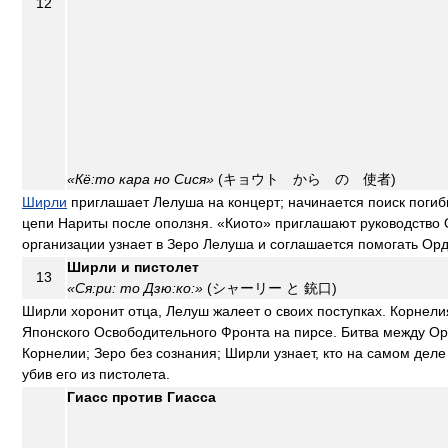
12
«Кё:то кара но Сися»
(キョウト から の 使者)
Ширли
приглашает Лелуша на концерт; начинается поиск погиб
цепи Нариты после оползня. «Киото» приглашают руководство О
организации узнает в Зеро Лелуша и соглашается помогать Ор
Ширли и пистолет
13
«Ся:ри: то Дзю:ко:»
(シャーリー と 銃口)
Ширли хоронит отца, Лелуш жалеет о своих поступках. Корнелия
Японского Освободительного Фронта на пирсе. Битва между О
Корнелии; Зеро без сознания; Ширли узнает, кто на самом деле
убив его из пистолета.
Гиасс против Гиасса