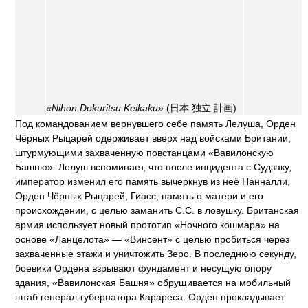
«Nihon Dokuritsu Keikaku»
(日本 独立 計画)
Под командованием вернувшего себе память Лелуша, Орден
Чёрных Рыцарей одерживает вверх над войсками Британии,
штурмующими захваченную повстанцами «Вавилонскую
Башню». Лелуш вспоминает, что после инцидента с Судзаку,
император изменил его память вычеркнув из неё Нанналли,
Орден Чёрных Рыцарей, Гиасс, память о матери и его
происхождении, с целью заманить C.C. в ловушку. Британская
армия использует новый прототип «Ночного кошмара» на
основе «Ланцелота» — «Винсент» с целью пробиться через
захваченные этажи и уничтожить Зеро. В последнюю секунду,
боевики Ордена взрывают фундамент и несущую опору
здания, «Вавилонская Башня» обрущивается на мобильный
штаб генерал-губернатора Карареса. Орден прокладывает