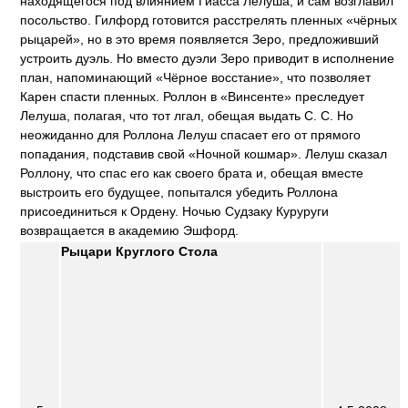
находящегося под влиянием Гиасса Лелуша, и сам возглавил
посольство. Гилфорд готовится расстрелять пленных «чёрных
рыцарей», но в это время появляется Зеро, предложивший
устроить дуэль. Но вместо дуэли Зеро приводит в исполнение ​​
план, напоминающий «Чёрное восстание», что позволяет
Карен спасти пленных. Роллон в «Винсенте» преследует
Лелуша, полагая, что тот лгал, обещая выдать С. С. Но
неожиданно для Роллона Лелуш спасает его от прямого
попадания, подставив свой «Ночной кошмар». Лелуш сказал
Роллону, что спас его как своего брата и, обещая вместе
выстроить его будущее, попытался убедить Роллона
присоединиться к Ордену. Ночью Судзаку Куруруги
возвращается в академию Эшфорд.
Рыцари Круглого Стола