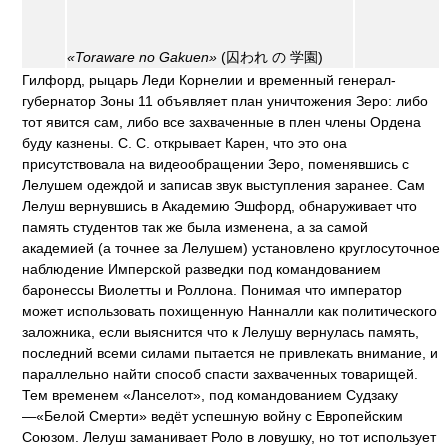
«Toraware no Gakuen»
(囚われ の 学園)
Гилфорд, рыцарь Леди Корнелии и временный генерал-
губернатор Зоны 11 объявляет план уничтожения Зеро: либо
тот явится сам, либо все захваченные в плен члены Ордена
буду казнены. C. C. открывает Карен, что это она
присутствовала на видеообращении Зеро, поменявшись с
Лелушем одеждой и записав звук выступления заранее. Сам
Лелуш вернувшись в Академию Эшфорд, обнаруживает что
память студентов так же была изменена, а за самой
академией (а точнее за Лелушем) установлено круглосуточное
наблюдение Имперской разведки под командованием
баронессы Виолетты и Роллона. Понимая что император
может использовать похищенную Нанналли как политического
заложника, если выяснится что к Лелушу вернулась память,
последний всеми силами пытается не привлекать внимание, и
параллельно найти способ спасти захваченных товарищей.
Тем временем «Ланселот», под командованием Судзаку
—«Белой Смерти» ведёт успешную войну с Европейским
Союзом. Лелуш заманивает Роло в ловушку, но тот использует