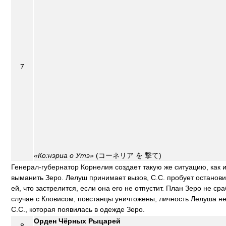
7
«Ко:нэриа о Утэ»
(コーネリア を 撃て)
Генерал-губернатор Корнелия создает такую же ситуацию, как и
выманить Зеро. Лелуш принимает вызов, С.С. пробует остановит
ей, что застрелится, если она его не отпустит. План Зеро не сра
случае с Кловисом, повстанцы уничтожены, личность Лелуша н
С.С., которая появилась в одежде Зеро.
Орден Чёрных Рыцарей