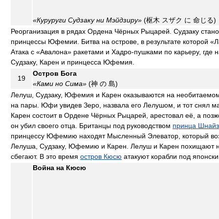
«Куруруги Судзаку ни Мэйдзиру»
(枢木 スザク に 命じる)
Реорганизация в рядах Ордена Чёрных Рыцарей. Судзаку стан
принцессы Юфемии. Битва на острове, в результате которой «
Атака с «Авалона» ракетами и Хадро-пушками по карьеру, где н
Судзаку, Карен и принцесса Юфемия.
Остров Бога
19
«Ками но Сима»
(神 の 島)
Лелуш, Судзаку, Юфемия и Карен оказываются на необитаемом
на пары. Юфи увидев Зеро, назвала его Лелушом, и тот снял мас
Карен состоит в Ордене Чёрных Рыцарей, арестовал её, а позже
он убил своего отца. Британцы под руководством
принца Шнай
принцессу Юфемию находят Мысленный Элеватор, который воз
Лелуша, Судзаку, Юфемию и Карен. Лелуш и Карен похищают 
сбегают. В это время
остров Кюсю
атакуют корабли под японск
Война на Кюсю