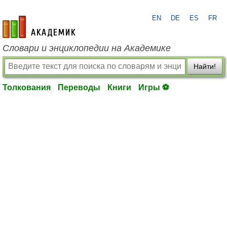
EN
DE
ES
FR
academic.ru
Словари и энциклопедии на Академике
Найти!
Толкования
Переводы
Книги
Игры ⚽