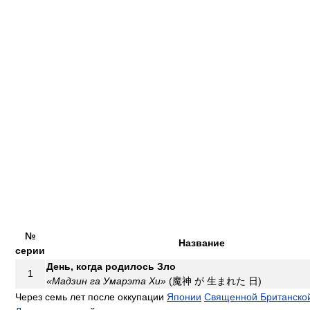
№
Название
серии
День, когда родилось Зло
1
«Мадзин га Умарэта Хи»
(魔神 が 生まれた 日)
Через семь лет после оккупации
Японии
Священной Британско