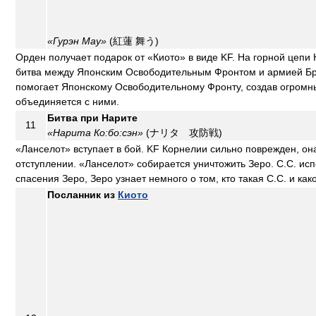
«Гурэн Мау»
(紅蓮 舞う)
Орден получает подарок от «Киото» в виде KF. На горной цепи
битва между Японским Освободительным Фронтом и армией Б
помогает Японскому Освободительному Фронту, создав огромны
объединяется с ними.
Битва при Нарите
11
«Нарита Ко:бо:сэн»
(ナリタ 攻防戦)
«Ланселот» вступает в бой. KF Корнелии сильно поврежден, она
отступлении. «Ланселот» собирается уничтожить Зеро. С.С. исп
спасения Зеро, Зеро узнает немного о том, кто такая С.С. и ка
Посланник из
Киото