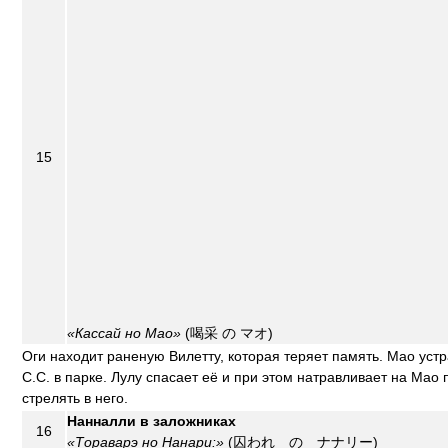
15
«Кассай но Мао»
(喝采 の マオ)
Оги находит раненую Вилетту, которая теряет память. Мао уст
С.С. в парке. Лулу спасает её и при этом натравливает на Мао
стрелять в него.
Нанналли в заложниках
16
«Тораварэ но Нанари:»
(囚われ の ナナリー)