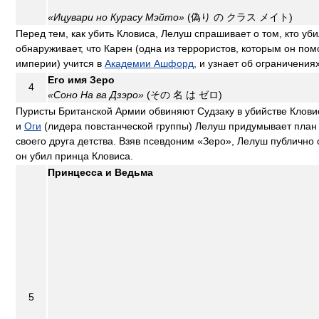
«Ицувари но Курасу Мэйто»
(偽り の クラス メイト)
Перед тем, как убить Кловиса, Лелуш спрашивает о том, кто уб
обнаруживает, что Карен (одна из террористов, которым он пом
империи) учится в
Академии Ашфорд
, и узнает об ограничения
Его имя Зеро
4
«Соно На ва Дзэро»
(その 名 は ゼロ)
Пуристы Британской Армии обвиняют Судзаку в убийстве Клов
и
Оги
(лидера повстанческой группы) Лелуш придумывает план 
своего друга детства. Взяв псевдоним «Зеро», Лелуш публично 
он убил принца Кловиса.
Принцесса и Ведьма
5