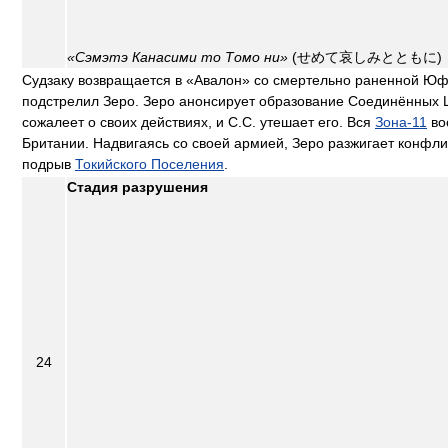
«Сэмэтэ Канасими то Томо ни»
(せめて哀しみとともに)
Судзаку возвращается в «Авалон» со смертельно раненной Ю
подстрелил Зеро. Зеро анонсирует образование Соединённых 
сожалеет о своих действиях, и С.С. утешает его. Вся
Зона-11
во
Британии. Надвигаясь со своей армией, Зеро разжигает конфли
подрыв
Токийского Поселения
.
Стадия разрушения
24