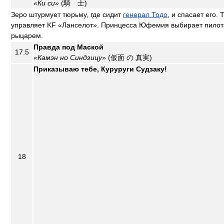
«Ки си»
(騎 士)
Зеро штурмует тюрьму, где сидит
генерал Тодо
, и спасает его. 
управляет KF «Ланселот». Принцесса Юфемия выбирает пилот
рыцарем.
Правда под Маской
17.5
«Камэн но Синдзицу»
(仮面 の 真実)
Приказываю тебе, Куруруги Судзаку!
18