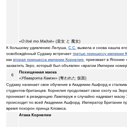
«О:дзё то Мадзё»
(皇女 と 魔女)
К большому удивлению Лелуша,
C.C.
выжила и снова нашла его
освобождённый Судзаку встречает
третью принцессу империи
как
вторая принцесса империи Корнелия
, приезжает в Японию 
захватить Зеро, который был объявлен «врагом Империи номе
Похищенная маска
6
«Убаварэта Камэн»
(奪われた 仮面)
Судзаку начинает свое обучение в Академии Ашфорд и сталкив
студентов-британцев. Корнелия продолжает свою охоту на Зеро
проникает в резиденцию Ламперуж и случайно надевает маску 
происходит по всей Академии Ашфорд. Император Британии пр
время похорон принца Кловиса.
Атака Корнелии