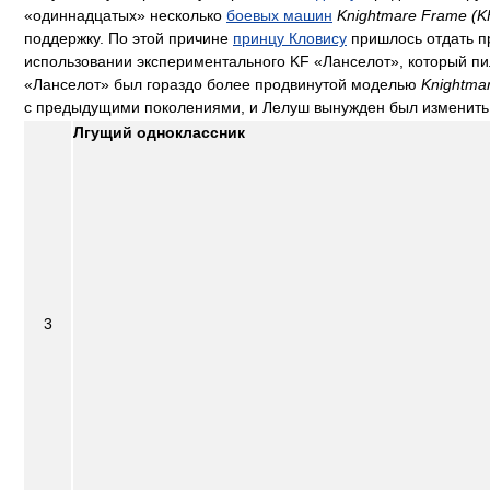
«одиннадцатых» несколько
боевых машин
Knightmare Frame (K
поддержку. По этой причине
принцу Кловису
пришлось отдать п
использовании экспериментального KF «Ланселот», который п
«Ланселот» был гораздо более продвинутой моделью
Knightma
с предыдущими поколениями, и Лелуш вынужден был изменить
Лгущий одноклассник
3