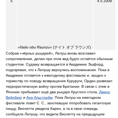
5
4.5.2008
«Naito obu Raunzu»
(ナイト オブ ラウンズ)
Собрав «чёрных рыцарей», Лелуш вновь возглавил
сопротивление, делая при этом вид будто остаётся обычным
студентом. Судзаку возвращается в Академию Эшфорд,
подозревая, что к Лелушу вернулись воспоминания. Пока в
Академии готовятся к ежегодному фестивалю и, заодно к
торжеству по поводу возвращения Куруруги, Орден развязал
террористическую войну против Британии. В связи с этим в
Японию прибывают ещё два рыцаря Круглого стола,
Джино
Вейнберг
и
Аня Альстрейм
. Пока Лелуш на ежегодном
фестивале ловит С. С., захотевшую попробовать гигантскую
пиццу, Виолетта увидела Карен, а та в свою очередь
сообщила Лелушу, что видела Виолетту на предыдущем