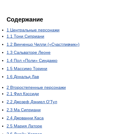
Содержание
1
Центральные персонажи
1.1
Тони Сиприани
1.2
Винченцо Чилли («Счастливчик»)
1.3
Сальваторе Леоне
1.4
Пол «Поли» Синдакко
1.5
Массимо Торини
1.6
Дональд Лав
2
Второстепенные персонажи
2.1
Фил Кэссиди
2.2
Джозеф Дэниел О'Тул
2.3
Ма Сиприани
2.4
Джованни Каса
2.5
Мария Латоре