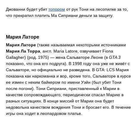
Джованни будет убит
топором
от рук Тони на лесопилке за то,
что прекратил платить Ма Сиприани деньги за защиту.
Мария Латоре
Мария Латоре
(также называемая некоторыми источниками
Мария Ла Торра
, англ. Maria Latore, озвучивает Fiona
Gallagher) (род. 1975) — жена Сальваторе Леоне (в
GTA 3
показано, что она его подруга). В 1998 году она уже не живёт с
Сальваторе, но официально не разведена. В GTA: LCS Мария
показана как наркоманка и вор, кроме того, Сальваторе в курсе
ее измен с неким байкером по имени Уэйн (был убит Тони
после погони). Тони Сиприани, приставленный к Марии в
качестве сопровождающего, периодически спасал Марию в
разных ситуациях. В конце миссий от Марии она будет
недовольна качеством вождения Тони и бросает его. В течение
игры она ходит в леопардовом платье.