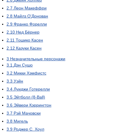
2.6
Джейн Хоппер
2.7
Леон Макеффри
2.8
Майлз О'Донован
2.9
Франко Форелли
2.10
Нед Бёрнер
2.11
Тошико Касен
2.12
Казуки Касен
3
Незначительные персонажи
3.1
Дэн Сушо
3.2
Микки Хэмфистс
3.3
Уэйн
3.4
Луиджи Готерелли
3.5
Эйтболл (8-Ball)
3.6
Эйвери Кэррингтон
3.7
Рэй Мачовски
3.8
Мигель
3.9
Роджер С. Хоул