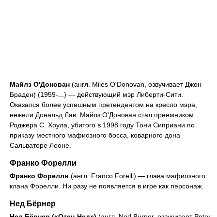
Майлз О'Донован
(англ. Miles O'Donovan, озвучивает Джон
Браден) (1959-...) — действующий мэр Либерти-Сити.
Оказался более успешным претендентом на кресло мэра,
нежели Дональд Лав. Майлз О’Донован стал преемником
Роджера С. Хоула, убитого в 1998 году Тони Сиприани по
приказу местного мафиозного босса, коварного дона
Сальваторе Леоне.
Франко Форелли
Франко Форелли
(англ: Franco Forelli) — глава мафиозного
клана Форелли. Ни разу не появляется в игре как персонаж.
Нед Бёрнер
Нед Бёрнер («Отец Нед»)
(англ. Ned Burner, озвучивает Peter