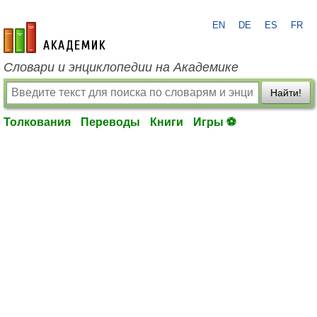
EN
DE
ES
FR
academic.ru
Словари и энциклопедии на Академике
Найти!
Толкования
Переводы
Книги
Игры ⚽