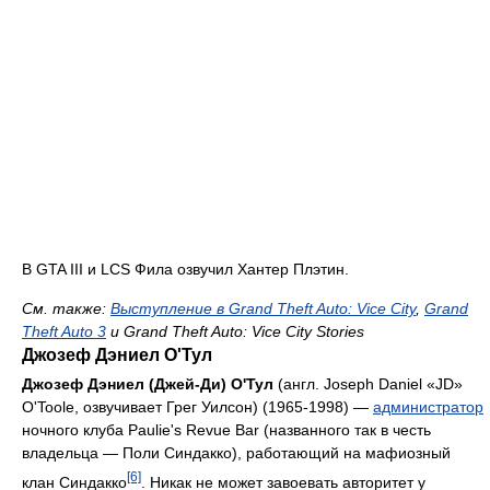
В GTA III и LCS Фила озвучил Хантер Плэтин.
См. тaкже:
Выступление в Grand Theft Auto: Vice City
,
Grand
Theft Auto 3
и Grand Theft Auto: Vice City Stories
Джозеф Дэниел О'Тул
Джозеф Дэниел (Джей-Ди) О'Тул
(англ. Joseph Daniel «JD»
O'Toole, озвучивает Грег Уилсон) (1965-1998) —
администратор
ночного клуба Paulie's Revue Bar (названного так в честь
владельца — Поли Синдакко), работающий на мафиозный
[6]
клан Синдакко
. Никак не может завоевать авторитет у