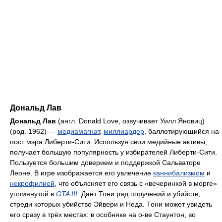
Дональд Лав
Дональд Лав
(англ. Donald Love, озвучивает Уилл Яновиц)
(род. 1962) —
медиамагнат
,
миллиардер
, баллотирующийся на
пост мэра Либерти-Сити. Используя свои медийные активы,
получает большую популярность у избирателей Либерти-Сити.
Пользуется большим доверием и поддержкой Сальваторе
Леоне. В игре изображается его увлечение
каннибализмом
и
некрофилией
, что объясняет его связь с «вечеринкой в морге»
упомянутой в
GTA III
. Даёт Тони ряд поручений и убийств,
стреди которых убийство Эйвери и Неда. Тони может увидеть
его сразу в трёх местах: в особняке на о-ве Стаунтон, во