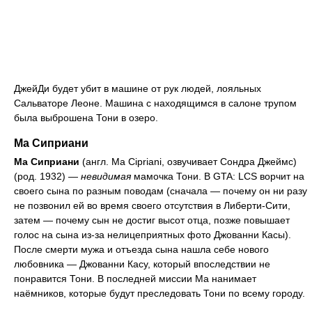
ДжейДи будет убит в машине от рук людей, лояльных
Сальваторе Леоне. Машина с находящимся в салоне трупом
была выброшена Тони в озеро.
Ма Сиприани
Ма Сиприани
(англ. Ma Cipriani, озвучивает Сондра Джеймс)
(род. 1932) —
невидимая
мамочка Тони. В GTA: LCS ворчит на
своего сына по разным поводам (сначала — почему он ни разу
не позвонил ей во время своего отсутствия в Либерти-Сити,
затем — почему сын не достиг высот отца, позже повышает
голос на сына из-за нелицеприятных фото Джованни Касы).
После смерти мужа и отъезда сына нашла себе нового
любовника — Джованни Касу, который впоследствии не
понравится Тони. В последней миссии Ма нанимает
наёмников, которые будут преследовать Тони по всему городу.