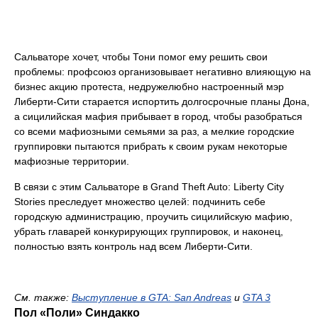
Сальваторе хочет, чтобы Тони помог ему решить свои
проблемы: профсоюз организовывает негативно влияющую на
бизнес акцию протеста, недружелюбно настроенный мэр
Либерти-Сити старается испортить долгосрочные планы Дона,
а сицилийская мафия прибывает в город, чтобы разобраться
со всеми мафиозными семьями за раз, а мелкие городские
группировки пытаются прибрать к своим рукам некоторые
мафиозные территории.
В связи с этим Сальваторе в Grand Theft Auto: Liberty City
Stories преследует множество целей: подчинить себе
городскую администрацию, проучить сицилийскую мафию,
убрать главарей конкурирующих группировок, и наконец,
полностью взять контроль над всем Либерти-Сити.
См. тaкже:
Выступление в GTA: San Andreas
и
GTA 3
Пол «Поли» Синдакко