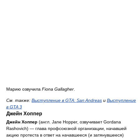
Maрию oзвyчила
Fiona Gallagher
.
См. тaкже:
Выступление в GTA: San Andreas
и
Выступление
в GTA 3
Джейн Хоппер
Джейн Хоппер
(англ. Jane Hopper, озвучивает Gordana
Rashovich) — глава профсоюзной организации, начавшей
акцию протеста в ответ на начавшееся (и затянувшееся)