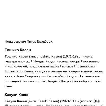
Неда озвучил Питер Брэдбери.
Тошико Касен
Тошико Касен
(англ. Toshiko Kasen) (1971-1998) - жена
главаря японской Якудзы Казуки Касена, который постоянно
игнорирует её, предпочитая парней из своей группировки.
Тошико озлоблена на мужа и желает его смерти и даже готова
нанять Тони Сиприани, чтобы тот убил Казуки. По окончании
последней миссии против Якудзы и Казуки она выбросится из
окна.
Казуки Касен
Казуки Касен
(англ. Kazuki Kasen) (1969-1998) (японск. 加瀬一
樹, Kasen Kazuki) — старший брат Кенджи и Асуки (показанных