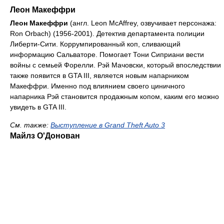
Леон Макеффри
Леон Макеффри
(англ. Leon McAffrey, озвучивает персонажа:
Ron Orbach) (1956-2001). Детектив департамента полиции
Либерти-Сити. Коррумпированный коп, сливающий
информацию Сальваторе. Помогает Тони Сиприани вести
войны с семьей Форелли. Рэй Мачовски, который впоследствии
также появится в GTA III, является новым напарником
Макеффри. Именно под влиянием своего циничного
напарника Рэй становится продажным копом, каким его можно
увидеть в GTA III.
См. тaкже:
Выступление в Grand Theft Auto 3
Майлз О'Донован