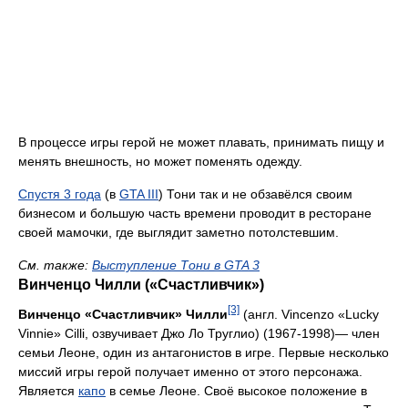
В процессе игры герой не может плавать, принимать пищу и
менять внешность, но может поменять одежду.
Спустя 3 года
(в
GTA III
) Тони так и не обзавёлся своим
бизнесом и большую часть времени проводит в ресторане
своей мамочки, где выглядит заметно потолстевшим.
См. тaкже:
Выступление Тони в GTA 3
Винченцо Чилли («Счастливчик»)
[3]
Винченцо «Счастливчик» Чилли
(англ. Vincenzo «Lucky
Vinnie» Cilli, озвучивает Джо Ло Труглио) (1967-1998)— член
семьи Леоне, один из антагонистов в игре. Первые несколько
миссий игры герой получает именно от этого персонажа.
Является
капо
в семье Леоне. Своё высокое положение в