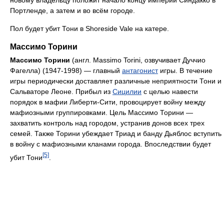
Портленде, а затем и во всём городе.
Пол будет убит Тони в Shoreside Vale на катере.
Массимо Торини
Массимо Торини
(англ. Massimo Torini, озвучивает Дуччио
Фагелла) (1947-1998) — главный
антагонист
игры. В течение
игры периодически доставляет различные неприятности Тони и
Сальваторе Леоне. Прибыл из
Сицилии
с целью навести
порядок в мафии Либерти-Сити, провоцирует войну между
мафиозными группировками. Цель Массимо Торини —
захватить контроль над городом, устранив донов всех трех
семей. Также Торини убеждает Триад и банду Дьяблос вступить
в войну с мафиозными кланами города. Впоследствии будет
[5]
убит Тони
.