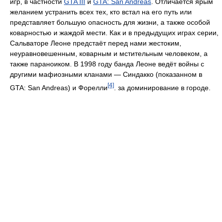
игр, в частности
GTA III
и
GTA: San Andreas
. Отличается ярым
желанием устранить всех тех, кто встал на его путь или
представляет большую опасность для жизни, а также особой
коварностью и жаждой мести. Как и в предыдущих играх серии,
Сальваторе Леоне предстаёт перед нами жестоким,
неуравновешенным, коварным и мстительным человеком, а
также параноиком. В 1998 году банда Леоне ведёт войны с
другими мафиозными кланами — Синдакко (показанном в
[4]
GTA: San Andreas) и Форелли
. за доминирование в городе.