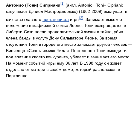
[1]
Антонио (Тони) Сиприани
(англ. Antonio «Toni» Cipriani;
озвучивает Дэниел Мастроджорджо) (1962-2009) выступает в
[2]
качестве главного
протагониста
игры
. Занимает высокое
положение в мафиозной семье Леоне. Тони возвращается в
Либерти-Сити после продолжительной жизни в тайне, убив
члена банды в услугу Дону Сальваторе Леоне. За время
отсутствия Тони в городе его место занимает другой человек —
Винченцо «Счастливчик» Чилли. Постепенно Тони выходит из-
под влияния своего конкурента, убивает и занимает его место.
На момент событий игры ему 36 лет. В 1998 году он живёт
отдельно от матери в своём доме, который расположен в
Портленде.