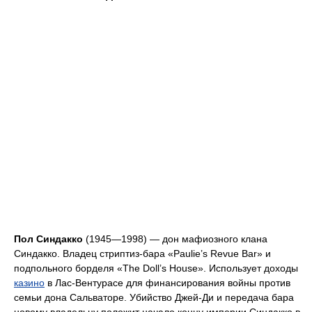
Пол Синдакко
(1945—1998) — дон мафиозного клана
Синдакко. Владец стриптиз-бара «Paulie’s Revue Bar» и
подпольного борделя «The Doll’s House». Использует доходы
казино
в Лас-Вентурасе для финансирования войны против
семьи дона Сальваторе. Убийство Джей-Ди и передача бара
новому владельцу положит начало концу империи Синдакко в