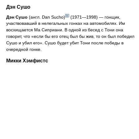
Дэн Сушо
[8]
Дэн Сушо
(англ. Dan Sucho)
(1971—1998) — гонщик,
участвовавший в нелегальных гонках на автомобилях. Им
восхищается Ма Сиприани. В одной из бесед с Тони она
говорит, что «если бы его отец был бы жив, то он был победил
Сушо и убил его». Сушо будет убит Тони после победы в
очередной гонке.
Микки Хэмфистс