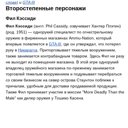
слова)
и
GTA III
Второстепенные персонажи
Фил Кэссиди
Фил Кэссиди
(англ. Phil Cassidy, озвучивает Хантер Плэтин)
(род. 1951) — однорукий специалист по огнестрельному
оружию в фирменных магазинах Ammu-Nation, который
впервые появляется в
GTA III
, где он утверждал, что потерял
руку в
Никарагуа
. Приторговывает тяжелым вооружением,
также занимается контрабандным товаром. Здесь Фил ни разу
не выходит из помещения магазина. В этой игре однорукий
владелец оружейного магазина по-прежнему занимается
торговлей тяжелым вооружением и подумывает перебраться
со своим бизнесом на север острова Стаунтон поближе к
причалам, удобным для доставки продаваемой продукции.
Также Фил принимает участие в миссии "More Deadly Than the
Male" как дилер оружия у Тошико Касена.