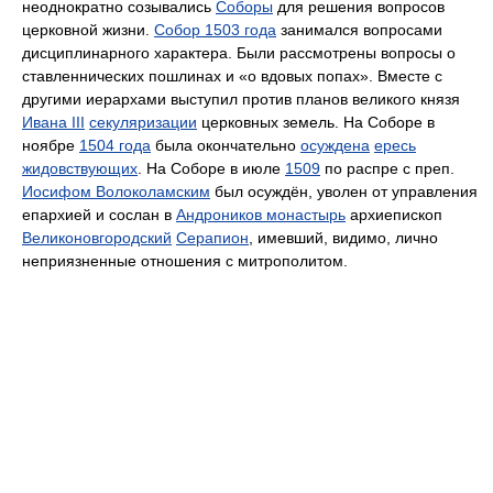
неоднократно созывались
Соборы
для решения вопросов
церковной жизни.
Собор 1503 года
занимался вопросами
дисциплинарного характера. Были рассмотрены вопросы о
ставленнических пошлинах и «о вдовых попах». Вместе с
другими иерархами выступил против планов великого князя
Ивана III
секуляризации
церковных земель. На Соборе в
ноябре
1504 года
была окончательно
осуждена
ересь
жидовствующих
. На Соборе в июле
1509
по распре с преп.
Иосифом Волоколамским
был осуждён, уволен от управления
епархией и сослан в
Андроников монастырь
архиепископ
Великоновгородский
Серапион
, имевший, видимо, лично
неприязненные отношения с митрополитом.