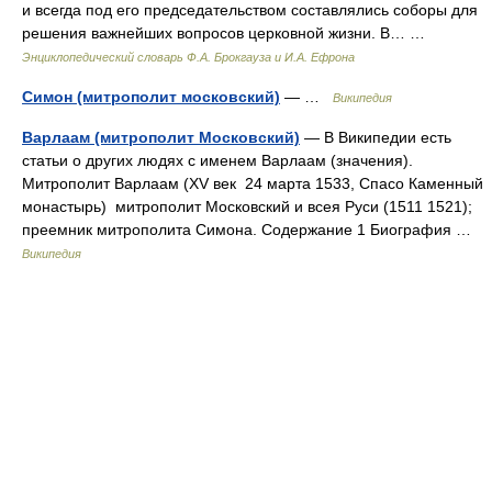
и всегда под его председательством составлялись соборы для
решения важнейших вопросов церковной жизни. В… …
Энциклопедический словарь Ф.А. Брокгауза и И.А. Ефрона
Симон (митрополит московский)
— …
Википедия
Варлаам (митрополит Московский)
— В Википедии есть
статьи о других людях с именем Варлаам (значения).
Митрополит Варлаам (XV век 24 марта 1533, Спасо Каменный
монастырь) митрополит Московский и всея Руси (1511 1521);
преемник митрополита Симона. Содержание 1 Биография …
Википедия