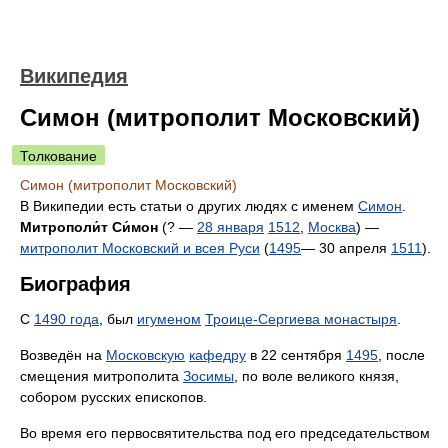
Википедия
Симон (митрополит Московский)
Толкование
Симон (митрополит Московский)
В Википедии есть статьи о других людях с именем
Симон
.
Митрополи́т Си́мон
(? —
28 января
1512
,
Москва
) —
митрополит Московский и всея Руси
(
1495
— 30 апреля
1511
).
Биография
С
1490 года
, был
игуменом
Троице-Сергиева монастыря
.
Возведён на
Московскую
кафедру
в 22 сентября
1495
, после
смещения митрополита
Зосимы
, по воле великого князя,
собором русских епископов.
Во время его первосвятительства под его председательством