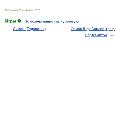
Wikimedia Foundation
.
2010
.
Игры ⚽
Поможем написать курсовую
Симон (Тодорский)
Симон II де Санлис, граф
Нортгемптон