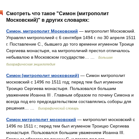
Смотреть что такое "Симон (митрополит
Московский)" в других словарях:
Симон, митрополит Московский
— митрополит Московский.
Управлял митрополией с 6 сентября 1494 г. по 30 апреля 1511
г. Поставление С., бывшего до того времени игуменом Троице
Сергиева монастыря, на митрополичий престол отличалось
небывалою в Московском государстве… …
Большая
биографическая энциклопедия
Симон (митрополит московский)
— Симон митрополит
московский с 1496 по 1511 год; перед тем был игуменом
Троицко Сергиева монастыря. Пользовался большим
уважением Иоанна III . Главным образом по почину Симона и
всегда под его председательством составлялись соборы для
решения… …
Биографический словарь
Симон митрополит московский
— митрополит московский с
1496 по 1511 г.; перед тем был игуменом Троицко Сергиева
монастыря. Пользовался большим уважением Иоанна III.