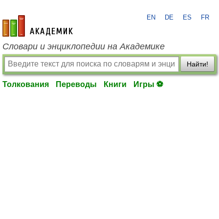
EN
DE
ES
FR
academic.ru
Словари и энциклопедии на Академике
Найти!
Толкования
Переводы
Книги
Игры ⚽