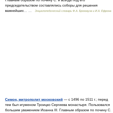
Главным образом по почину С. и всегда под его
председательством составлялись соборы для решения
важнейших… …
Энциклопедический словарь Ф.А. Брокгауза и И.А. Ефрона
Симон, митрополит московский
— с 1496 по 1511 г.; перед
тем был игуменом Троицко Сергиева монастыря. Пользовался
большим уважением Иоанна III. Главным образом по почину С.