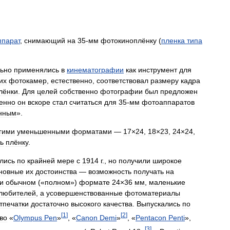
парат
,
снимающий
на
35
-
мм
фотокиноплёнку
(
пленка
типа
ьно
применялись
в
кинематографии
как
инструмент
для
их
фотокамер
,
естественно
,
соответствовал
размеру
кадра
лёнки
.
Для
целей
собственно
фотографии
был
предложен
енно
он
вскоре
стал
считаться
для
35
-
мм
фотоаппаратов
нным
».
гими
уменьшенными
форматами
—
17
×
24
,
18
×
23
,
24
×
24
,
ь
плёнку
.
лись
по
крайней
мере
с
1914
г
.,
но
получили
широкое
новные
их
достоинства
—
возможность
получать
на
и
обычном
(«
полном
»)
формате
24
×
36
мм
,
маленькие
любителей
,
а
усовершенствованные
фотоматериалы
тпечатки
достаточно
высокого
качества
.
Выпускались
по
[
1
]
[
2
]
во
«
Olympus
Pen
»
, «
Canon
Demi
»
, «
Pentacon
Penti
»,
[
3
]