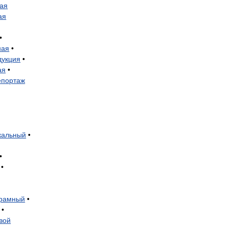
ая
ая
•
ная
•
дукция
•
ая
•
епортаж
кальный
•
•
•
рамный
•
•
вой