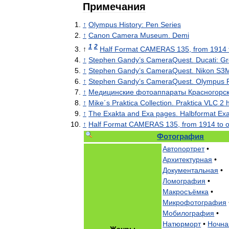
Примечания
↑
Olympus
History:
Pen
Series
↑
Canon
Camera
Museum
.
Demi
1
2
↑
Half
Format
CAMERAS
135
,
from
1914
↑
Stephen
Gandy
’
s
CameraQuest
.
Ducati:
Gr
↑
Stephen
Gandy
’
s
CameraQuest
.
Nikon
S3
↑
Stephen
Gandy
’
s
CameraQuest
.
Olympus
↑
Медицинские
фотоаппараты
Красногорс
↑
Mike
´
s
Praktica
Collection
.
Praktica
VLC
2
h
↑
The
Exakta
and
Exa
pages
.
Halbformat
Ex
↑
Half
Format
CAMERAS
135
,
from
1914
to
o
Фотография
Автопортрет
•
Архитектурная
•
Документальная
•
Ломография
•
Макросъёмка
•
Микрофотография
Мобилография
•
Натюрморт
•
Ночна
Жанры