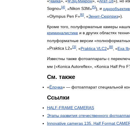
«
Чайка
», «
ФЭД
-
Микрон
», «
Агат
-
18
»),
но
из
[
4
]
[
5
]
Sogno
»
, «
Nikon
S3M
»
),
и
однообъекти
[
6
]
«
Olympus
Pen
F
»
, «
Зенит
-
Сюрприз
»).
Кроме
того
,
полуформатные
камеры
нашл
криминалистике
и
в
других
областях
техни
полуформатные
версии
«
полноформатны
[
3
]
[
8
]
«
Praktica
L2
»
, «
Praktica
VLC2
»
, «
Exa
Ib
Известны
также
фотоаппараты
с
переключ
мм
(«
Konica
Autoreflex
», «
Konica
Half
Pro
F
См
.
также
«
Ёлочка
» —
фотоаппарат
специальной
ко
Ссылки
HALF
-
FRAME
CAMERAS
Этапы
развития
отечественного
фотоаппар
Innovative
cameras
135
.
Half
Format
CAME