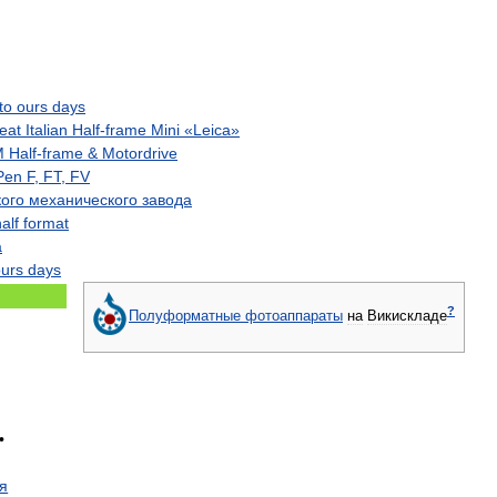
to
ours
days
eat
Italian
Half
-
frame
Mini
«
Leica
»
M
Half
-
frame
&
Motordrive
Pen
F
,
FT
,
FV
кого
механического
завода
alf
format
a
urs
days
?
Полуформатные
фотоаппараты
на
Викискладе
•
я