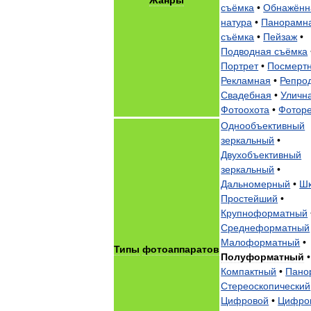
съёмка
•
Обнажённ
натура
•
Панорамн
съёмка
•
Пейзаж
•
Подводная
съёмка
Портрет
•
Посмерт
Рекламная
•
Репро
Свадебная
•
Уличн
Фотоохота
•
Фотор
Однообъективный
зеркальный
•
Двухобъективный
зеркальный
•
Дальномерный
•
Ш
Простейший
•
Крупноформатный
Среднеформатный
Малоформатный
•
Типы
фотоаппаратов
Полуформатный
•
Компактный
•
Пано
Стереоскопический
Цифровой
•
Цифро