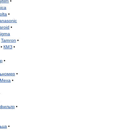
jifilm
•
ica
olta
•
anasonic
aroid
•
Sigma
•
Tamron
•
•
КМЗ
•
ер
•
ьномер
•
Меха
•
•
р
фильтр
•
ьца
•