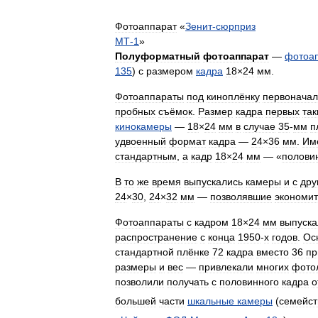
Фотоаппарат
«
Зенит
-
сюрприз
МТ
-
1
»
Полуформатный
фотоаппарат
—
фотоап
135
)
с
размером
кадра
18
×
24
мм
.
Фотоаппараты
под
киноплёнку
первоначал
пробных
съёмок
.
Размер
кадра
первых
так
кинокамеры
—
18
×
24
мм
в
случае
35
-
мм
п
удвоенный
формат
кадра
—
24
×
36
мм
.
Им
стандартным
,
а
кадр
18
×
24
мм
— «
полови
В
то
же
время
выпускались
камеры
и
c
дру
24
×
30
,
24
×
32
мм
—
позволявшие
экономит
Фотоаппараты
с
кадром
18
×
24
мм
выпуска
распространение
с
конца
1950
-
х
годов
.
Ос
стандартной
плёнке
72
кадра
вместо
36
пр
размеры
и
вес
—
привлекали
многих
фото
позволили
получать
с
половинного
кадра
о
большей
части
шкальные
камеры
(
семейст