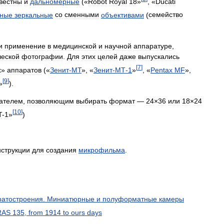
вестны
и
дальномерные
(«
Robot
Royal
18
»
, «
Ducati
вные
зеркальные
со
сменными
объективами
(
семейство
и
применение
в
медицинской
и
научной
аппаратуре
,
ческой
фотографии
.
Для
этих
целей
даже
выпускались
[
7
]
х
»
аппаратов
(«
Зенит
-
МТ
», «
Зенит
-
МТ
-
1
»
, «
Pentax
MF
»,
[
9
]
»
).
ателем
,
позволяющим
выбирать
формат
—
24
×
36
или
18
×
24
[
10
]
T
-
1
»
)
нструкции
для
создания
микрофильма
.
атостроения
.
Миниатюрные
и
полуформатные
камеры
RAS
135
,
from
1914
to
ours
days