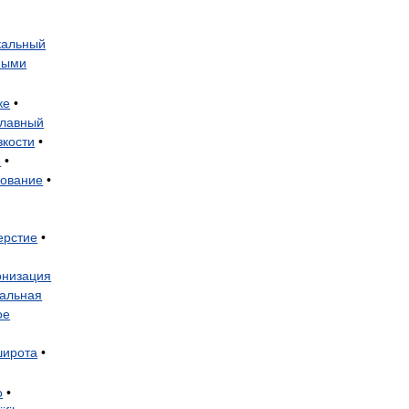
кальный
ными
ке
•
Главный
зкости
•
е
•
ование
•
ерстие
•
онизация
альная
ое
широта
•
o
•