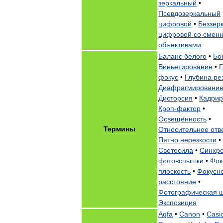
зеркальный
•
Псевдозеркальный
цифровой
•
Беззер
цифровой
со
смен
объективами
Баланс
белого
•
Бо
Виньетирование
•
фокус
•
Глубина
ре
Диафрагмировани
Дисторсия
•
Кадрир
Кроп
-
фактор
•
Освещённость
•
Термины
Относительное
отв
Пятно
нерезкости
•
Светосила
•
Синхр
фотовспышки
•
Фок
плоскость
•
Фокусн
расстояние
•
Фотографическая
Экспозиция
Agfa
•
Canon
•
Casi