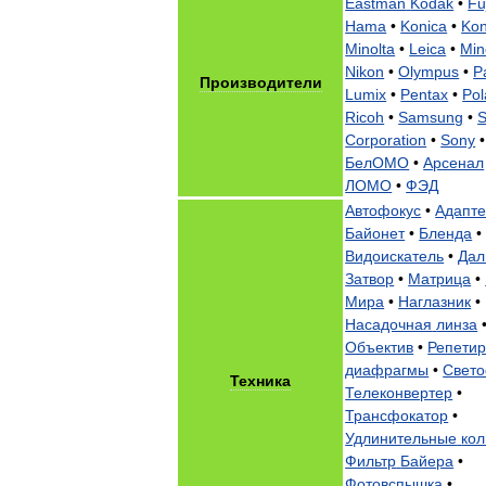
Eastman
Kodak
•
Fu
Hama
•
Konica
•
Kon
Minolta
•
Leica
•
Min
Nikon
•
Olympus
•
P
Производители
Lumix
•
Pentax
•
Pol
Ricoh
•
Samsung
•
Corporation
•
Sony
БелОМО
•
Арсенал
ЛОМО
•
ФЭД
Автофокус
•
Адапт
Байонет
•
Бленда
•
Видоискатель
•
Дал
Затвор
•
Матрица
•
Мира
•
Наглазник
•
Насадочная
линза
Объектив
•
Репети
диафрагмы
•
Свето
Техника
Телеконвертер
•
Трансфокатор
•
Удлинительные
кол
Фильтр
Байера
•
Фотовспышка
•