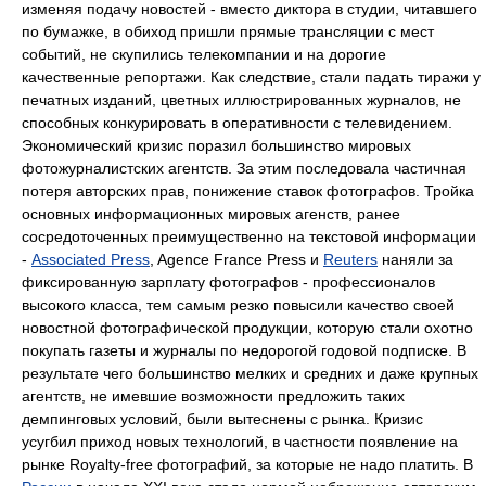
изменяя подачу новостей - вместо диктора в студии, читавшего
по бумажке, в обиход пришли прямые трансляции с мест
событий, не скупились телекомпании и на дорогие
качественные репортажи. Как следствие, стали падать тиражи у
печатных изданий, цветных иллюстрированных журналов, не
способных конкурировать в оперативности с телевидением.
Экономический кризис поразил большинство мировых
фотожурналистских агентств. За этим последовала частичная
потеря авторских прав, понижение ставок фотографов. Тройка
основных информационных мировых агенств, ранее
сосредоточенных преимущественно на текстовой информации
-
Associated Press
, Agence France Press и
Reuters
наняли за
фиксированную зарплату фотографов - профессионалов
высокого класса, тем самым резко повысили качество своей
новостной фотографической продукции, которую стали охотно
покупать газеты и журналы по недорогой годовой подписке. В
результате чего большинство мелких и средних и даже крупных
агентств, не имевшие возможности предложить таких
демпинговых условий, были вытеснены с рынка. Кризис
усугбил приход новых технологий, в частности появление на
рынке Royalty-free фотографий, за которые не надо платить. В