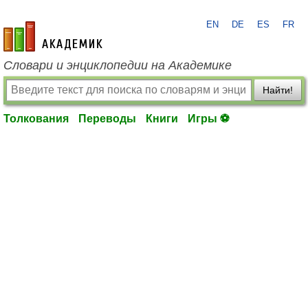
EN
DE
ES
FR
academic.ru
Словари и энциклопедии на Академике
Найти!
Толкования
Переводы
Книги
Игры ⚽