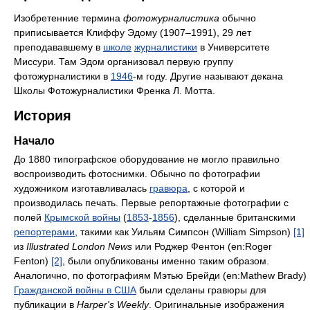
Изобретенние термина
фотожурналистика
обычно
приписывается Клиффу Эдому (1907–1991), 29 лет
преподававшему в
школе
журналистики
в Университете
Миссури. Там Эдом организовал первую группу
фотожурналистики в
1946
-м году. Другие называют декана
Школы Фотожурналистики Френка Л. Мотта.
История
Начало
До 1880 типографское оборудование не могло правильно
воспроизводить фотоснимки. Обычно по фотографии
художником изготавливалась
гравюра
, с которой и
производилась печать. Первые репортажные фотографии с
полей
Крымской войны
(
1853
-
1856
), сделанные британскими
репортерами
, такими как Уильям Симпсон (William Simpson)
[1]
из
Illustrated London News
или Роджер Фентон (en:Roger
Fenton)
[2]
, были опубликованы именно таким образом.
Аналогично, по фотографиям Мэтью Брейди (en:Mathew Brady)
Гражданской войны в США
были сделаны гравюры для
публикации в
Harper's Weekly
. Оригинальные изображения