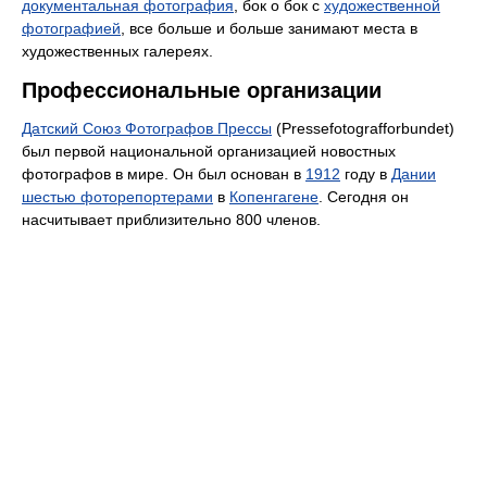
документальная фотография
, бок о бок с
художественной
фотографией
, все больше и больше занимают места в
художественных галереях.
Профессиональные организации
Датский Союз Фотографов Прессы
(Pressefotografforbundet)
был первой национальной организацией новостных
фотографов в мире. Он был основан в
1912
году в
Дании
шестью фоторепортерами
в
Копенгагене
. Сегодня он
насчитывает приблизительно 800 членов.