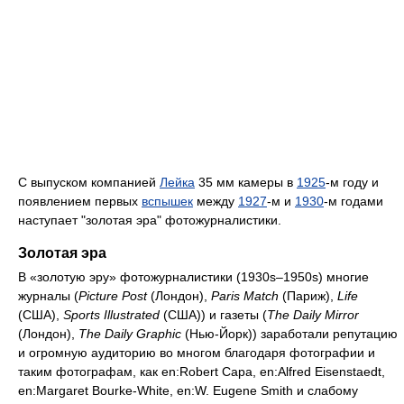
С выпуском компанией
Лейка
35 мм камеры в
1925
-м году и
появлением первых
вспышек
между
1927
-м и
1930
-м годами
наступает "золотая эра" фотожурналистики.
Золотая эра
В «золотую эру» фотожурналистики (1930s–1950s) многие
журналы (
Picture Post
(Лондон),
Paris Match
(Париж),
Life
(США),
Sports Illustrated
(США)) и газеты (
The Daily Mirror
(Лондон),
The Daily Graphic
(Нью-Йорк)) заработали репутацию
и огромную аудиторию во многом благодаря фотографии и
таким фотографам, как en:Robert Capa, en:Alfred Eisenstaedt,
en:Margaret Bourke-White, en:W. Eugene Smith и слабому