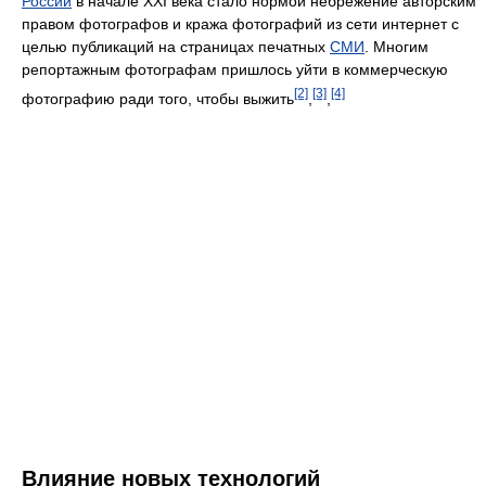
России
в начале XXI века стало нормой небрежение авторским
правом фотографов и кража фотографий из сети интернет с
целью публикаций на страницах печатных
СМИ
. Многим
репортажным фотографам пришлось уйти в коммерческую
[2]
[3]
[4]
фотографию ради того, чтобы выжить
,
,
Влияние новых технологий