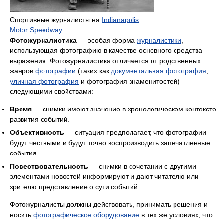
Спортивные журналисты на
Indianapolis
Motor Speedway
Фотожурналистика
— особая форма
журналистики
,
использующая фотографию в качестве основного средства
выражения. Фотожурналистика отличается от родственных
жанров
фотографии
(таких как
документальная фотография
,
уличная фотография
и фотография знаменитостей)
следующими свойствами:
Время
— снимки имеют значение в хронологическом контексте
развития событий.
Объективность
— ситуация предполагает, что фотографии
будут честными и будут точно воспроизводить запечатленные
события.
Повествовательность
— снимки в сочетании с другими
элементами новостей информируют и дают читателю или
зрителю представление о сути событий.
Фотожурналисты должны действовать, принимать решения и
носить
фотографическое оборудование
в тех же условиях, что