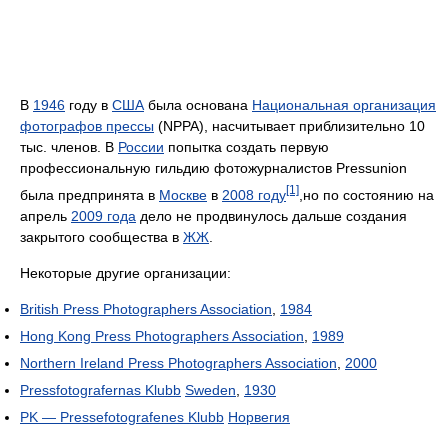
В
1946
году в
США
была основана
Национальная организация
фотографов прессы
(NPPA), насчитывает приблизительно 10
тыс. членов. В
России
попытка создать первую
профессиональную гильдию фотожурналистов Pressunion
[1]
была предпринята в
Москве
в
2008 году
,но по состоянию на
апрель
2009 года
дело не продвинулось дальше создания
закрытого сообщества в
ЖЖ
.
Некоторые другие организации:
British Press Photographers Association
,
1984
Hong Kong Press Photographers Association
,
1989
Northern Ireland Press Photographers Association
,
2000
Pressfotografernas Klubb
Sweden
,
1930
PK — Pressefotografenes Klubb
Норвегия