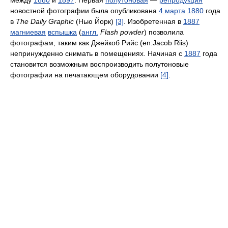
между
1880
и
1897
. Первая
полутоновая
—
репродукция
новостной фотографии была опубликована
4 марта
1880
года
в
The Daily Graphic
(Нью Йорк)
[3]
. Изобретенная в
1887
магниевая
вспышка
(
англ.
Flash powder
) позволила
фотографам, таким как Джейкоб Рийс (en:Jacob Riis)
непринужденно снимать в помещениях. Начиная с
1887
года
становится возможным воспроизводить полутоновые
фотографии на печатающем оборудовании
[4]
.