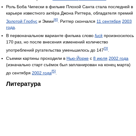
Роль Боба Чипески в фильме Плохой Санта стала последней в
карьере известного актёра Джона Риттера, обладателя премий
[4]
Золотой Глобус
и Эмми
. Риттер скончался
11 сентября
2003
года
.
В первоначальном варианте фильма слово
fuck
произносилось
170 раз, но после внесения изменений количество
[3]
употреблений ругательства уменьшилось до 147
.
Съемки картины проходили в
Нью-Йорке
с
8 июля
2002 года
(изначально старт съёмок был запланирован на конец марта)
[5]
до сентября
2002 года
.
Литература