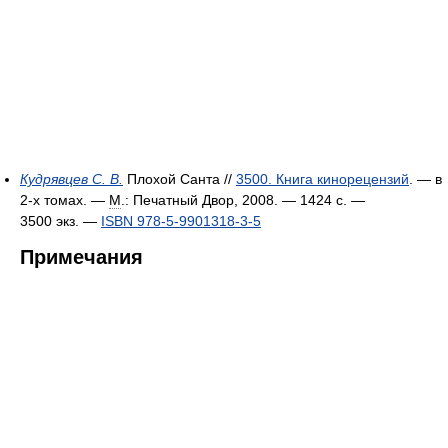
Кудрявцев С. В.
Плохой Санта //
3500. Книга кинорецензий
. — в
2-х томах. —
М
.: Печатный Двор, 2008. — 1424 с. —
3500 экз.
—
ISBN 978-5-9901318-3-5
Примечания