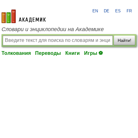
EN
DE
ES
FR
academic.ru
Словари и энциклопедии на Академике
Найти!
Толкования
Переводы
Книги
Игры ⚽