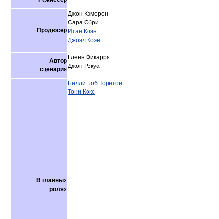
Режиссёр
Джон Кэмерон
Сара Обри
Продюсер
Итан Коэн
Джоэл Коэн
Гленн Фикарра
Автор
Джон Рекуа
сценария
Билли Боб Торнтон
Тони Кокс
В главных
ролях