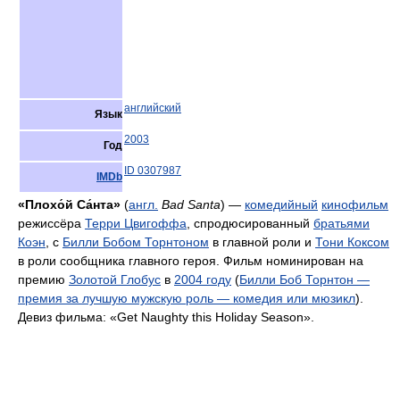
английский
Язык
2003
Год
ID 0307987
IMDb
«Плохо́й Са́нта»
(
англ.
Bad Santa
) —
комедийный
кинофильм
режиссёра
Терри Цвигоффа
, спродюсированный
братьями
Коэн
, с
Билли Бобом Торнтоном
в главной роли и
Тони Коксом
в роли сообщника главного героя. Фильм номинирован на
премию
Золотой Глобус
в
2004 году
(
Билли Боб Торнтон —
премия за лучшую мужскую роль — комедия или мюзикл
).
Девиз фильма: «Get Naughty this Holiday Season».