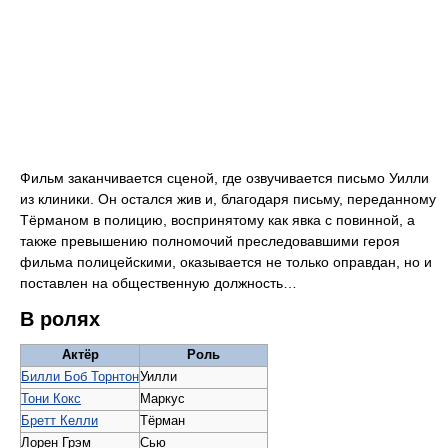
Фильм заканчивается сценой, где озвучивается письмо Уилли
из клиники. Он остался жив и, благодаря письму, переданному
Тёрманом в полицию, воспринятому как явка с повинной, а
также превышению полномочий преследовавшими героя
фильма полицейскими, оказывается не только оправдан, но и
поставлен на общественную должность…
В ролях
Актёр
Роль
Билли Боб Торнтон
Уилли
Тони Кокс
Маркус
Бретт Келли
Тёрман
Лорен Грэм
Сью