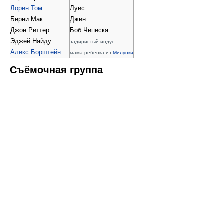
Лорен Том
Луис
Берни Мак
Джин
Джон Риттер
Боб Чипеска
Эджей Найду
задиристый индус
Алекс Борштейн
мама ребёнка из
Милуоки
Съёмочная группа