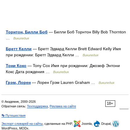
Торнтон, Билли Боб
— Билли Боб Торнтон Billy Bob Thornton
…
Википедия
Бретт Келли
— Бретт Эдвард Келли Brett Edward Kelly Имя
при рождении: Бретт Эдвард Келли …
Википедия
Тони Кокс
— Tony Cox Имя при рождении: Джозеф Энтони
Кокс Дата рождения …
Википедия
Грэм, Лорен
— Лорен Грэм Lauren Graham …
Википедия
© Академик, 2000-2026
18+
Обратная связь:
Техподдержка
,
Реклама на сайте
👣 Путешествия
Экспорт словарей на сайты
, сделанные на PHP,
Joomla,
Drupal,
WordPress, MODx.