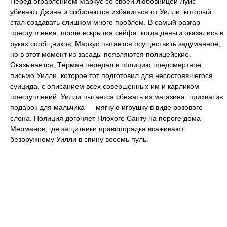
Перед ограблением Маркус со своей любовницей Луис
убивают Джина и собираются избавиться от Уилли, который
стал создавать слишком много проблем. В самый разгар
преступления, после вскрытия сейфа, когда деньги оказались в
руках сообщников, Маркус пытается осуществить задуманное,
но в этот момент из засады появляются полицейские.
Оказывается, Тёрман передал в полицию предсмертное
письмо Уилли, которое тот подготовил для несостоявшегося
суицида, с описанием всех совершенных им и карликом
преступлений. Уилли пытается сбежать из магазина, прихватив
подарок для мальчика — мягкую игрушку в виде розового
слона. Полиция догоняет Плохого Санту на пороге дома
Мерманов, где защитники правопорядка всаживают
безоружному Уилли в спину восемь пуль.