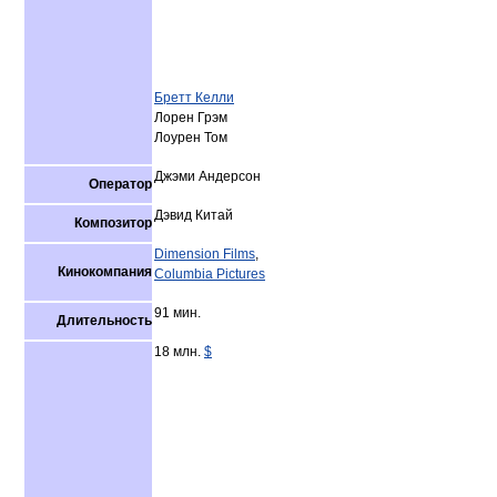
Бретт Келли
Лорен Грэм
Лоурен Том
Джэми Андерсон
Оператор
Дэвид Китай
Композитор
Dimension Films
,
Кинокомпания
Columbia Pictures
91 мин.
Длительность
18 млн.
$