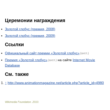
Церемонии награждения
Золотой глобус (премия, 2008)
Золотой глобус (премия, 2009)
Ссылки
Официальный сайт премии «Золотой глобус»
(англ.)
Премия «Золотой глобус»
на сайте
Internet Movie
(англ.)
Database
См. также
↑
http://www.animationmagazine.net/article.php?article_id=4980
Wikimedia Foundation
.
2010
.