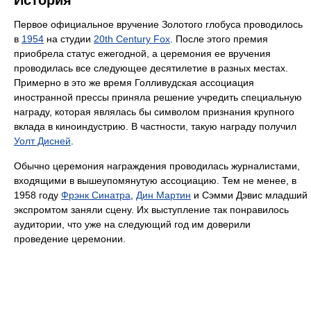
История
Первое официальное вручение Золотого глобуса проводилось
в
1954
на студии
20th Century Fox
. После этого премия
приобрела статус ежегодной, а церемония ее вручения
проводилась все следующее десятилетие в разных местах.
Примерно в это же время Голливудская ассоциация
иностранной прессы приняла решение учредить специальную
награду, которая являлась бы символом признания крупного
вклада в киноиндустрию. В частности, такую награду получил
Уолт Дисней
.
Обычно церемония награждения проводилась журналистами,
входящими в вышеупомянутую ассоциацию. Тем не менее, в
1958 году
Фрэнк Синатра
,
Дин Мартин
и Сэмми Дэвис младший
экспромтом заняли сцену. Их выступление так понравилось
аудитории, что уже на следующий год им доверили
проведение церемонии.