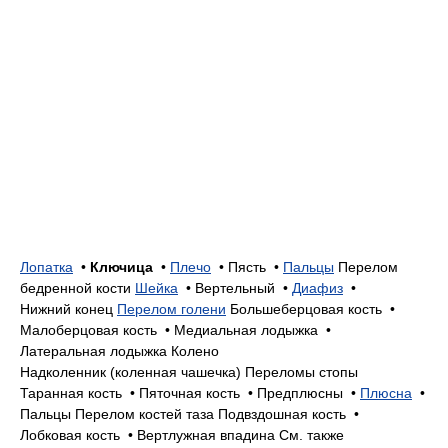
Лопатка
•
Ключица
•
Плечо
•
Пясть •
Пальцы
Перелом
бедренной кости
Шейка
•
Вертельный •
Диафиз
•
Нижний конец
Перелом голени
Большеберцовая кость •
Малоберцовая кость •
Медиальная лодыжка •
Латеральная лодыжка
Колено
Надколенник (коленная чашечка)
Переломы стопы
Таранная кость •
Пяточная кость •
Предплюсны •
Плюсна
•
Пальцы
Перелом костей таза
Подвздошная кость •
Лобковая кость •
Вертлужная впадина
См. также