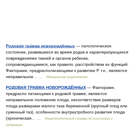
Родова́я тра́вма новорождённых
— патологическое
состояние, развившееся во время родов и характеризующееся
повреждениями тканей и органов ребенка,
сопровождающимися, как правило, расстройством их функций.
Факторами, предрасполагающими к развитию Р. т.н., являются
неправильное… …
Медицинская энциклопедия
РОДОВАЯ ТРАВМА НОВОРОЖДЁННЫХ
— Факторами,
предраспо латающими к родовой травме, являются
неправильное положение плода, несоответствие размеров
плода размерами малого таза беременной (крупный плод или
суженный таз), особенности внутриутробного развития плода
(хроническая… …
Энциклопедический словарь по психологии и
педагогике