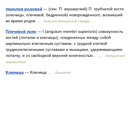
перелом родовой
— (син. П. акушерский) П. трубчатой кости
(ключицы, плечевой, бедренной) новорожденного, возникший
во время родов …
Большой медицинский словарь
Плечевой пояс
— I (angulum membri superioris) совокупность
костей (лопатки и ключицы), соединенных между собой
акромиально ключичным суставом, с грудной клеткой
грудиноключичными суставами и мышцами, удерживающими
лопатку, и со свободной верхней конечностью… …
Медицинская
энциклопедия
Ключица
— Ключица …
Википедия