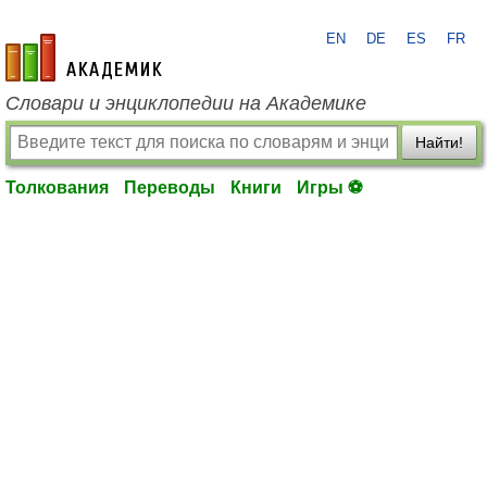
EN
DE
ES
FR
academic.ru
Словари и энциклопедии на Академике
Найти!
Толкования
Переводы
Книги
Игры ⚽