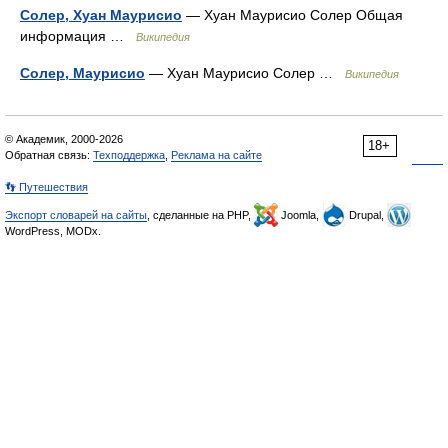
Солер, Хуан Маурисио
— Хуан Маурисио Солер Общая
информация …
Википедия
Солер, Маурисио
— Хуан Маурисио Солер …
Википедия
© Академик, 2000-2026
18+
Обратная связь:
Техподдержка
,
Реклама на сайте
👣 Путешествия
Экспорт словарей на сайты
, сделанные на PHP,
Joomla,
Drupal,
WordPress, MODx.