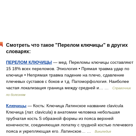
Смотреть что такое "Перелом ключицы" в других
словарях:
ПЕРЕЛОМ КЛЮЧИЦЫ
— мед. Переломы ключицы составляют
15 18% всех переломов. Этиология • Прямая травма удар по
ключице • Непрямая травма падение на плечо, сдавление
плечевых суставов с боков и т.д. Патоморфология. Наиболее
частая локализация граница между средней и… …
Справочник
по болезням
Ключицы
— Кость: Ключица Латинское название clavicula
Ключица (лат. clavicula) в анатомии человека небольшая
трубчатая кость S образной формы из пояса верхней
конечности, соединяющая лопатку с грудной костью плечевого
пояса и укрепляющая его. Латинское… …
Википедия