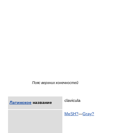
Пояс верхних конечностей
clavicula
Латинское
название
MeSH
?
—
Gray
?