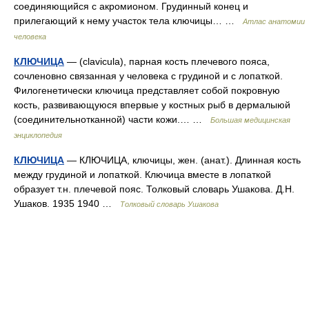
соединяющийся с акромионом. Грудинный конец и
прилегающий к нему участок тела ключицы… …
Атлас анатомии
человека
КЛЮЧИЦА
— (clavicula), парная кость плечевого пояса,
сочленовно связанная у человека с грудиной и с лопаткой.
Филогенетически ключица представляет собой покровную
кость, развивающуюся впервые у костных рыб в дермалыюй
(соединительнотканной) части кожи.… …
Большая медицинская
энциклопедия
КЛЮЧИЦА
— КЛЮЧИЦА, ключицы, жен. (анат.). Длинная кость
между грудиной и лопаткой. Ключица вместе в лопаткой
образует т.н. плечевой пояс. Толковый словарь Ушакова. Д.Н.
Ушаков. 1935 1940 …
Толковый словарь Ушакова