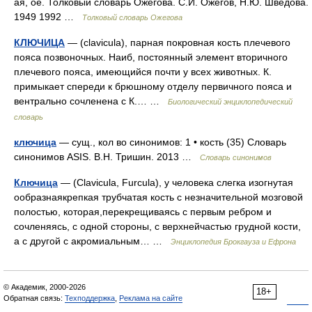
ая, ое. Толковый словарь Ожегова. С.И. Ожегов, Н.Ю. Шведова.
1949 1992 …
Толковый словарь Ожегова
КЛЮЧИЦА
— (clavicula), парная покровная кость плечевого
пояса позвоночных. Наиб, постоянный элемент вторичного
плечевого пояса, имеющийся почти у всех животных. К.
примыкает спереди к брюшному отделу первичного пояса и
вентрально сочленена с К.… …
Биологический энциклопедический
словарь
ключица
— сущ., кол во синонимов: 1 • кость (35) Словарь
синонимов ASIS. В.Н. Тришин. 2013 …
Словарь синонимов
Ключица
— (Clavicula, Furcula), у человека слегка изогнутая
ообразнаякрепкая трубчатая кость с незначительной мозговой
полостью, которая,перекрещиваясь с первым ребром и
сочленяясь, с одной стороны, с верхнейчастью грудной кости,
а с другой с акромиальным… …
Энциклопедия Брокгауза и Ефрона
© Академик, 2000-2026
18+
Обратная связь:
Техподдержка
,
Реклама на сайте