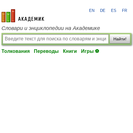
EN
DE
ES
FR
academic.ru
Словари и энциклопедии на Академике
Найти!
Толкования
Переводы
Книги
Игры ⚽