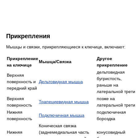
Прикрепления
Мышцы и связки, прикрепляющиеся к ключице, включают:
Прикрепление
Другое
Мышца/Связка
на ключице
прикрепление
дельтовидная
Верхняя
бугристость,
поверхность и
Дельтовидная мышца
раньше на
передний край
латеральной трети
Верхняя
позже на
Трапециевидная мышца
поверхность
латеральной трети
Нижняя
подключичная
Подключичная мышца
поверхность
бороздка
Коническая связка
Нижняя
(заднемедиальная часть
конусовидный