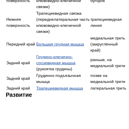
поверхность
клювовидно-ключичной
бугорок
связки)
Трапециевидная связка
Нижняя
(переднелатеральная часть
трапециевидная
поверхность
клювовидно-ключичной
линия
связки)
медиальная треть
Передний край
Большая грудная мышца
(закруглённый
край)
Грудино-ключично-
раньше, на
Задний край
сосцевидная мышца
медиальной трети
(рукоятка грудины)
Грудинно-подъязычная
позже на
Задний край
мышца
медиальной трети
Задний край
Трапециевидная мышца
латеральная треть
Развитие