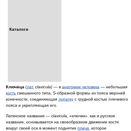
Каталоги
Ключи́ца
(
лат.
clavicula
) — в
анатомии человека
— небольшая
кость
смешанного типа, S-образной формы из пояса верхней
конечности, соединяющая
лопатку
с грудной костью плечевого
пояса и укрепляющая его.
Латинское название —
clavicula
, «ключик», как и русское
название, основывается на своеобразном движении кости
вокруг своей оси в момент поднятия
плеча
, которое