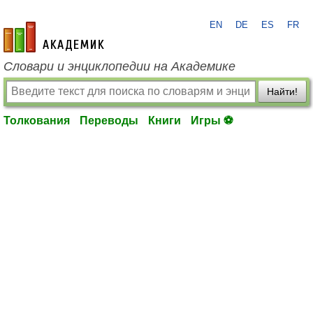
EN
DE
ES
FR
academic.ru
Словари и энциклопедии на Академике
Найти!
Толкования
Переводы
Книги
Игры ⚽