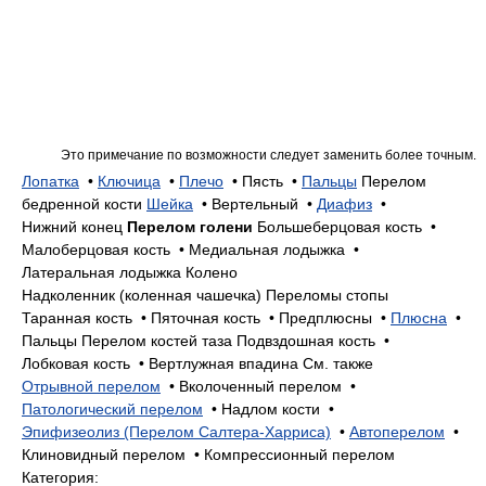
Это примечание по возможности следует заменить более точным.
Лопатка
•
Ключица
•
Плечо
•
Пясть •
Пальцы
Перелом
бедренной кости
Шейка
•
Вертельный •
Диафиз
•
Нижний конец
Перелом голени
Большеберцовая кость •
Малоберцовая кость •
Медиальная лодыжка •
Латеральная лодыжка
Колено
Надколенник (коленная чашечка)
Переломы стопы
Таранная кость •
Пяточная кость •
Предплюсны •
Плюсна
•
Пальцы
Перелом костей таза
Подвздошная кость •
Лобковая кость •
Вертлужная впадина
См. также
Отрывной перелом
•
Вколоченный перелом •
Патологический перелом
•
Надлом кости •
Эпифизеолиз (Перелом Салтера-Харриса)
•
Автоперелом
•
Клиновидный перелом •
Компрессионный перелом
Категория: