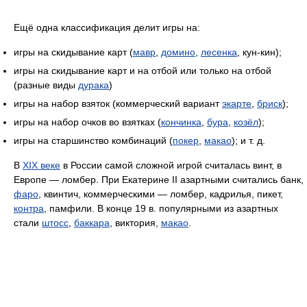
Ещё одна классификация делит игры на:
игры на скидывание карт (
мавр
,
домино
,
лесенка
, кун-кин);
игры на скидывание карт и на отбой или только на отбой
(разные виды
дурака
)
игры на набор взяток (коммерческий вариант
экарте
,
бриск
);
игры на набор очков во взятках (
кончинка
,
бура
,
козёл
);
игры на старшинство комбинаций (
покер
,
макао
); и т. д.
В
XIX веке
в России самой сложной игрой считалась винт, в
Европе — ломбер. При Екатерине II азартными считались банк,
фаро
, квинтич, коммерческими — ломбер, кадрилья, пикет,
контра
, памфили. В конце 19 в. популярными из азартных
стали
штосс
,
баккара
, виктория,
макао
.