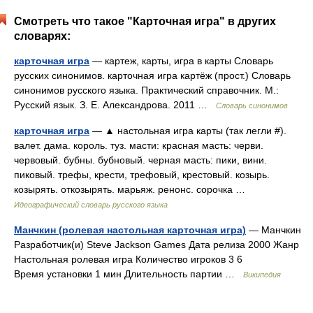
Смотреть что такое "Карточная игра" в других
словарях:
карточная игра
— картеж, карты, игра в карты Словарь
русских синонимов. карточная игра картёж (прост.) Словарь
синонимов русского языка. Практический справочник. М.:
Русский язык. З. Е. Александрова. 2011 …
Словарь синонимов
карточная игра
— ▲ настольная игра карты (так легли #).
валет. дама. король. туз. масти: красная масть: черви.
червовый. бубны. бубновый. черная масть: пики, вини.
пиковый. трефы, крести, трефовый, крестовый. козырь.
козырять. откозырять. марьяж. ренонс. сорочка …
Идеографический словарь русского языка
Манчкин (ролевая настольная карточная игра)
— Манчкин
Разработчик(и) Steve Jackson Games Дата релиза 2000 Жанр
Настольная ролевая игра Количество игроков 3 6
Время установки 1 мин Длительность партии …
Википедия