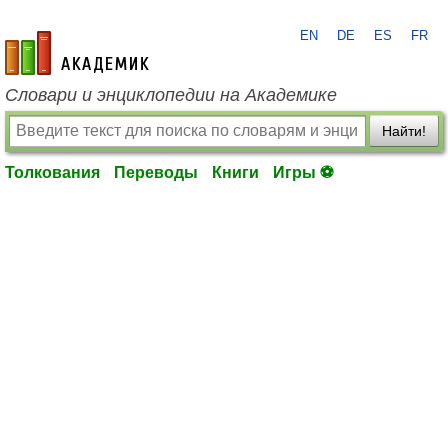
EN
DE
ES
FR
academic.ru
Словари и энциклопедии на Академике
Найти!
Толкования
Переводы
Книги
Игры ⚽