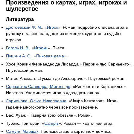
Произведения о картах, играх, игроках и
шулерстве
Литература
Достоевский Ф. М.
, «
Игрок
». Роман, подробно описана игра в
рулетку в казино на одном из немецких курортов и судьбы
игроков.
Гоголь Н. В.
, «
Игроки
». Пьеса.
Пушкин А. С.
, «
Пиковая дама
».
Хосе Хоакин Фернандес де Лисарди. «Перрикильо Сарньенто».
Плутовской роман.
Матео Алеман. «Гусман де Альфараче». Плутовской роман.
Сервантес Сааведра, Мигель де
. «Ринконете и Кортадильо».
Новелла. Упоминается игра в «двадцать одно».
Ларионова, Ольга Николаевна
. «Чакра Кентавра». Игра-
гадание многократно через всё произведение.
Бас, Хуан. «Таверна трех обезьян». Роман.
Тубакс, Григорий. «
Campis
». Роман — карточная игра.
Самуил Маршак
, Происшествие в карточном домике,