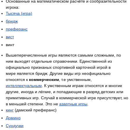
Основанные на математическом расчёте и сообразительности
игрока:
Тысяча (игра)
бридж
преферанс
вист
винт
Вышеперечисленные игры являются самыми сложными, по
ним выходят отдельные справочники. Единственной из
официально признаных спортивной карточной игрой в
мире является бридж. Другие виды игр неофициально
относятся к
коммерческим
, т.е умственным,
интеллектуальным
. К умственным играм относятся и многие
другие, иногда и лёгкие, и попадающие в разряд детских или
примитивных игр. Случай в коммерческой игре присутствует, но
в меньшей степени. Это не
азартные игры
.
кинг
(дамский преферанс)
Домино
Сундучки