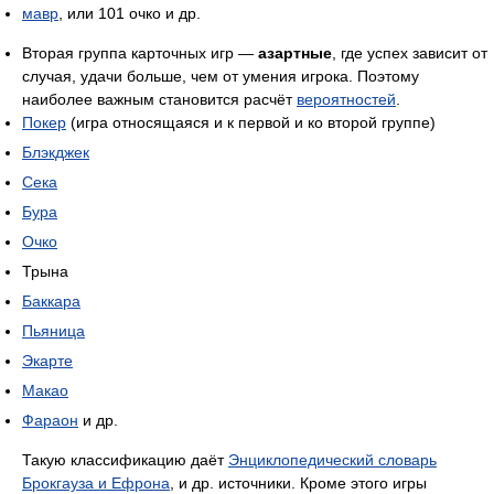
мавр
, или 101 очко и др.
Вторая группа карточных игр —
азартные
, где успех зависит от
случая, удачи больше, чем от умения игрока. Поэтому
наиболее важным становится расчёт
вероятностей
.
Покер
(игра относящаяся и к первой и ко второй группе)
Блэкджек
Сека
Бура
Очко
Трына
Баккара
Пьяница
Экарте
Макао
Фараон
и др.
Такую классификацию даёт
Энциклопедический словарь
Брокгауза и Ефрона
, и др. источники. Кроме этого игры