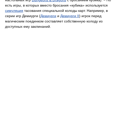
настольных игр
Dungeons & Dragons
с бросанием кубика). − Но
есть игры, в которых вместо бросания «кубика» используется
симуляция
тасования специальной колоды карт. Например, в
серии игр Демиурги (
Демиурги
и
Демиурги II
) игрок перед
магическим поединком составляет собственную колоду из
доступных ему заклинаний.