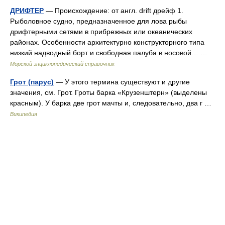
ДРИФТЕР
— Происхождение: от англ. drift дрейф 1.
Рыболовное судно, предназначенное для лова рыбы
дрифтерными сетями в прибрежных или океанических
районах. Особенности архитектурно конструкторного типа
низкий надводный борт и свободная палуба в носовой… …
Морской энциклопедический справочник
Грот (парус)
— У этого термина существуют и другие
значения, см. Грот. Гроты барка «Крузенштерн» (выделены
красным). У барка две грот мачты и, следовательно, два г …
Википедия