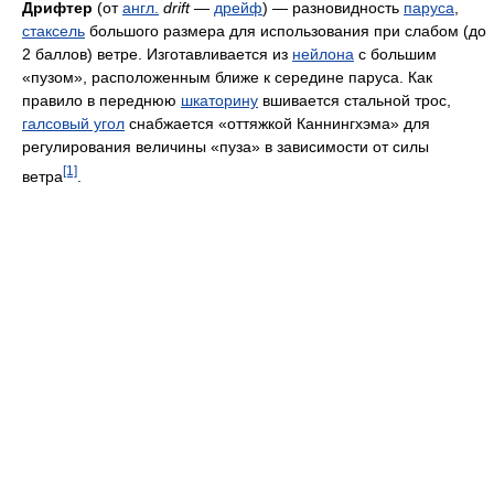
Дрифтер
(от
англ.
drift
—
дрейф
) — разновидность
паруса
,
стаксель
большого размера для использования при слабом (до
2 баллов) ветре. Изготавливается из
нейлона
с большим
«пузом», расположенным ближе к середине паруса. Как
правило в переднюю
шкаторину
вшивается стальной трос,
галсовый угол
снабжается «оттяжкой Каннингхэма» для
регулирования величины «пуза» в зависимости от силы
[1]
ветра
.