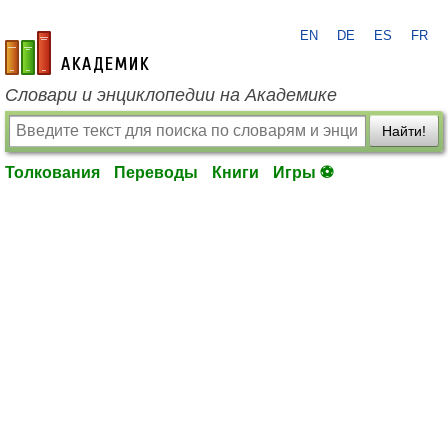
EN
DE
ES
FR
academic.ru
Словари и энциклопедии на Академике
Найти!
Толкования
Переводы
Книги
Игры ⚽