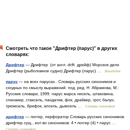
Смотреть что такое "Дрифтер (парус)" в других
словарях:
Дрифтер
— Дрифтер (от англ. drift дрейф) Морское дело
Дрифтер (рыболовное судно) Дрифтер (парус) …
Википедия
парус
— на всех парусах.. Словарь русских синонимов и
сходных по смыслу выражений. под. ред. Н. Абрамова, М.:
Русские словари, 1999. парус марса лисель, штаковина,
спинакер, стаксель, пандатив, фок, драйвер, грот, балун,
трюмсель, брифок, апсель, дымсель …
Словарь синонимов
дрифтер
— логгер, перфоратор Словарь русских синонимов.
дрифтер сущ., кол во синонимов: 4 • логгер (4) • парус …
Словарь синонимов