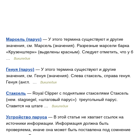
Марсель (парус)
— У этого термина существуют и другие
значения, см. Марсель (значения). Разрезные марсели барка
«Крузенштерн» (выделены красным). Следует отметить, что у б
…
Википедия
Генуя (парус)
— У этого термина существуют и другие
значения, см. Генуя (значения). Слева стаксель, справа генуя.
Генуя (англ. …
Википедия
Стаксель
— Royal Clipper с поднятыми стакселями Стаксель
(нем. stagsegel, «штаговый парус») треугольный парус.
Ставится на штаге …
Википедия
Устройство паруса
— В этой статье не хватает ссылок на
источники информации. Информация должна быть
проверяема, иначе она может быть поставлена под сомнение