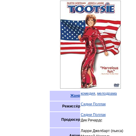
комедия
,
мелодрама
Жанр
Сидни
Поллак
Режиссёр
Сидни
Поллак
Продюсер
Дик
Ричардс
Ларри
Джелбарт
(
пьеса
)
Автор