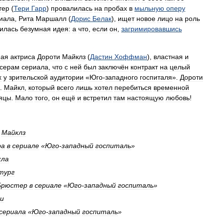
тер
(
Тери
Гарр
)
провалилась
на
пробах
в
мыльную
оперу
иала
,
Рита
Маршалл
(
Дорис
Белак
),
ищет
новое
лицо
на
роль
илась
безумная
идея:
а
что
,
если
он
,
загримировавшись
ная
актриса
Дороти
Майклз
(
Дастин
Хоффман
),
властная
и
серам
сериала
,
что
с
ней
был
заключён
контракт
на
целый
х
у
зрительской
аудитории
«
Юго
-
западного
госпиталя
».
Дороти
.
Майкл
,
который
всего
лишь
хотел
перебиться
временной
яцы
.
Мало
того
,
он
ещё
и
встретил
там
настоящую
любовь
!
Майклз
ра
в
сериале
«
Юго
-
западный
госпиталь
»
кла
тург
Брюстер
в
сериале
«
Юго
-
западный
госпиталь
»
и
сериала
«
Юго
-
западный
госпиталь
»