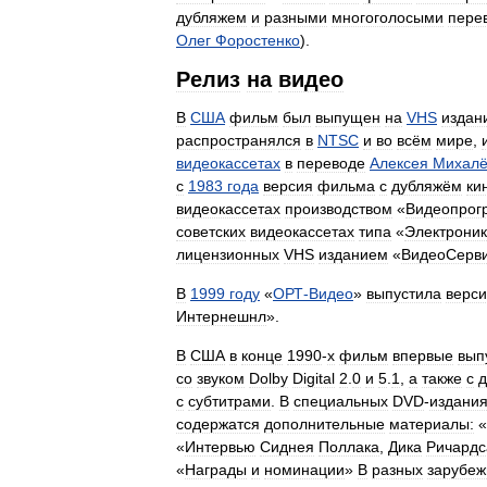
дубляжем
и
разными
многоголосыми
пере
Олег
Форостенко
).
Релиз
на
видео
В
США
фильм
был
выпущен
на
VHS
издан
распространялся
в
NTSC
и
во
всём
мире
,
видеокассетах
в
переводе
Алексея
Михалё
с
1983
года
версия
фильма
с
дубляжём
ки
видеокассетах
производством
«
Видеопрог
советских
видеокассетах
типа
«
Электрони
лицензионных
VHS
изданием
«
ВидеоСерв
В
1999
году
«
ОРТ
-
Видео
»
выпустила
верс
Интернешнл
».
В
США
в
конце
1990
-
х
фильм
впервые
вып
со
звуком
Dolby
Digital
2
.
0
и
5
.
1
,
а
также
с
с
субтитрами
.
В
специальных
DVD
-
издани
содержатся
дополнительные
материалы:
«
«
Интервью
Сиднея
Поллака
,
Дика
Ричардс
«
Награды
и
номинации
»
В
разных
зарубе