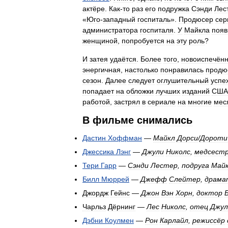
актёре
.
Как
-
то
раз
его
подружка
Сэнди
Лес
«
Юго
-
западный
госпиталь
».
Продюсер
сер
администратора
госпиталя
.
У
Майкла
появ
женщиной
,
попробуется
на
эту
роль
?
И
затея
удаётся
.
Более
того
,
новоиспечён
энергичная
,
настолько
понравилась
продю
сезон
.
Далее
следует
оглушительный
успе
попадает
на
обложки
лучших
изданий
США
работой
,
застрял
в
сериале
на
многие
мес
В
фильме
снимались
Дастин
Хоффман
—
Майкл
Дорси
/
Дороти
Джессика
Лэнг
—
Джули
Николс
,
медсест
Тери
Гарр
—
Сэнди
Лестер
,
подруга
Май
Билл
Мюррей
—
Джефф
Слейтер
,
драма
Джордж
Гейнс
—
Джон
Вэн
Хорн
,
доктор
Чарльз
Дёрнинг
—
Лес
Николс
,
отец
Джул
Дэбни
Коулмен
—
Рон
Карлайл
,
режиссёр