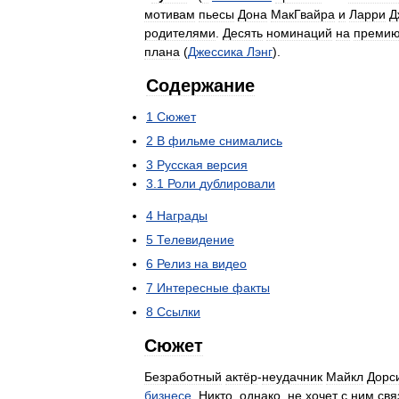
мотивам
пьесы
Дона
МакГвайра
и
Ларри
Д
родителями
.
Десять
номинаций
на
преми
плана
(
Джессика
Лэнг
).
Содержание
1
Сюжет
2
В
фильме
снимались
3
Русская
версия
3
.
1
Роли
дублировали
4
Награды
5
Телевидение
6
Релиз
на
видео
7
Интересные
факты
8
Ссылки
Сюжет
Безработный
актёр
-
неудачник
Майкл
Дорс
бизнесе
.
Никто
,
однако
,
не
хочет
с
ним
свя