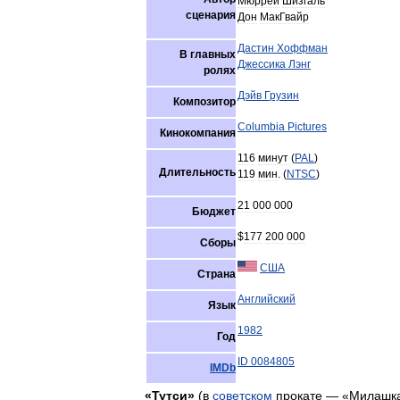
Мюррей
Шизгаль
сценария
Дон
МакГвайр
Дастин
Хоффман
В
главных
Джессика
Лэнг
ролях
Дэйв
Грузин
Композитор
Columbia
Pictures
Кинокомпания
116
минут
(
PAL
)
Длительность
119
мин
. (
NTSC
)
21
000
000
Бюджет
$
177
200
000
Сборы
США
Страна
Английский
Язык
1982
Год
ID
0084805
IMDb
«
Тутси
»
(
в
советском
прокате
— «
Милашк