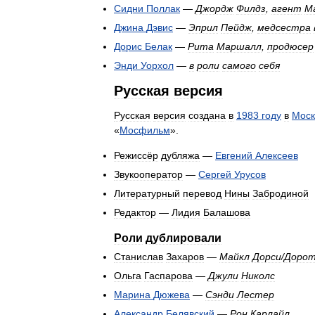
Сидни
Поллак
—
Джордж
Филдз
,
агент
М
Джина
Дэвис
—
Эприл
Пейдж
,
медсестра
Дорис
Белак
—
Рита
Маршалл
,
продюсер
Энди
Уорхол
—
в
роли
самого
себя
Русская
версия
Русская
версия
создана
в
1983
году
в
Моск
«
Мосфильм
».
Режиссёр
дубляжа
—
Евгений
Алексеев
Звукооператор
—
Сергей
Урусов
Литературный
перевод
Нины
Забродиной
Редактор
—
Лидия
Балашова
Роли
дублировали
Станислав
Захаров
—
Майкл
Дорси
/
Доро
Ольга
Гаспарова
—
Джули
Николс
Марина
Дюжева
—
Сэнди
Лестер
Александр
Белявский
—
Рон
Карлайл