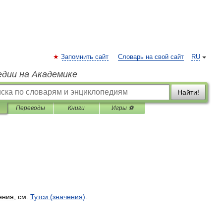
Запомнить сайт
Словарь на свой сайт
RU
едии на Академике
Найти!
Переводы
Книги
Игры ⚽
ения
,
см
.
Тутси
(
значения
)
.