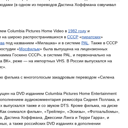
водами
(
в
одном
из
переводов
Дастина
Хоффмана
озвучивал
ием
Columbia
Pictures
Home
Video
в
1982
году
и
и
на
широко
распространившихся
в
СССР
«
пиратских
»
ва
под
названием
«
Милашка
»
и
в
системе
PAL
.
Также
в
СССР
ностудии
«
Мосфильм
»
была
выпущена
на
лицензионных
рамма
Госкино
СССР
»,
в
системе
PAL
,
и
первоначально
на
ка
ВК
»,
реже
—
на
импортных
VHS
.
В
России
выпускался
на
ис
».
ию
фильма
с
многоголосым
закадровым
переводом
«
Силена
ущен
на
DVD
изданием
Columbia
Pictures
Home
Entertainment
дополнением
аудиокомментария
режиссёра
Сиднея
Поллака
,
и
ях
выпускался
также
и
со
звуком
DTS
.
Кроме
фильма
,
на
диске
Как
снимался
фильм
», «
Трейлер
», «
Эскизы
», «
Фотоальбомы
»,
а
,
Дастина
Хоффмана
,
Джессики
Лэнга
и
Терри
Гарра
»,
и
жных
,
а
также
российских
DVD
изданиях
в
дополнении