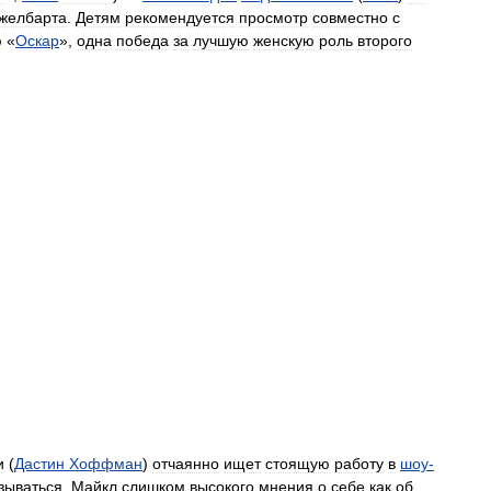
желбарта
.
Детям
рекомендуется
просмотр
совместно
с
ю
«
Оскар
»,
одна
победа
за
лучшую
женскую
роль
второго
и
(
Дастин
Хоффман
)
отчаянно
ищет
стоящую
работу
в
шоу
-
зываться
,
Майкл
слишком
высокого
мнения
о
себе
как
об