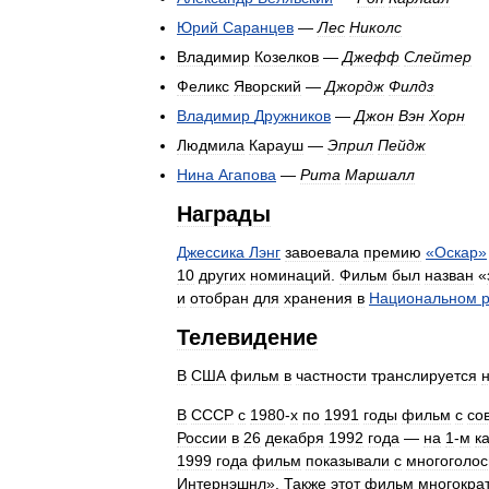
Юрий
Саранцев
—
Лес
Николс
Владимир
Козелков
—
Джефф
Слейтер
Феликс
Яворский
—
Джордж
Филдз
Владимир
Дружников
—
Джон
Вэн
Хорн
Людмила
Карауш
—
Эприл
Пейдж
Нина
Агапова
—
Рита
Маршалл
Награды
Джессика
Лэнг
завоевала
премию
«
Оскар
»
10
других
номинаций
.
Фильм
был
назван
«
и
отобран
для
хранения
в
Национальном
Телевидение
В
США
фильм
в
частности
транслируется
В
СССР
с
1980
-
х
по
1991
годы
фильм
с
со
России
в
26
декабря
1992
года
—
на
1
-
м
к
1999
года
фильм
показывали
с
многоголо
Интернэшнл
».
Также
этот
фильм
многокра