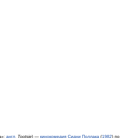
а
»;
англ
.
Tootsie
) —
кинокомедия
Сидни
Поллака
(
1982
)
по