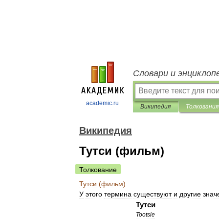
Словари и энциклоп
academic.ru
Википедия
Толкования
Википедия
Тутси (фильм)
Толкование
Тутси
(
фильм
)
У
этого
термина
существуют
и
другие
знач
Тутси
Tootsie