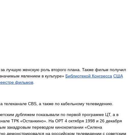
за
лучшую
женскую
роль
второго
плана
.
Также
фильм
получил
значимым
явлением
в
культуре
»
Библиотекой
Конгресса
США
реестре
фильмов
.
на
телеканале
CBS
,
а
также
по
кабельному
телевидению
.
ветским
дубляжем
показывали
по
первой
программе
ЦТ
,
а
в
анале
ТРК
«
Останкино
».
На
ОРТ
4
октября
1998
и
26
декабря
сым
закадровым
переводом
кинокомпании
«
Силена
тно
демонстрировался
на
российском
телевидении
с
советским