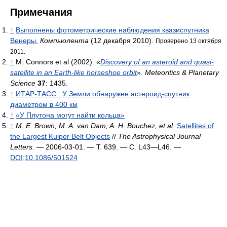
Примечания
↑
Выполнены фотометрические наблюдения квазиспутника
Венеры
,
Компьюлента
(12 декабря 2010).
Проверено 13 октября
2011.
↑
M. Connors et al (2002). «
Discovery of an asteroid and quasi-
satellite in an Earth-like horseshoe orbit
».
Meteoritics & Planetary
Science
37
: 1435.
↑
ИТАР-ТАСС : У Земли обнаружен астероид-спутник
диаметром в 400 км
↑
«У Плутона могут найти кольца»
↑
M. E. Brown, M. A. van Dam, A. H. Bouchez, et al.
Satellites of
the Largest Kuiper Belt Objects
//
The Astrophysical Journal
Letters
. — 2006-03-01. — Т. 639. — С. L43—L46. —
DOI
:
10.1086/501524