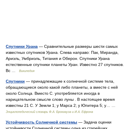
Спутники Урана
— Сравнительные размеры шести самых
известных спутников Урана. Слева направо: Пак, Миранда,
Ариэль, Умбриэль, Титания и Оберон. Спутники Урана
естественные спутники планеты Уран. Известно 27 спутников.
Вс …
Википедия
Спутники
— принадлежащие к солнечной системе тела,
обращающиеся около какой либо планеты, а вместе с ней
около Солнца. Вместо С. употребляется иногда в
нарицательном смысле слово луны . В настоящее время
известны 21 С. У Земли 1; у Марса 2; у Юпитера 5; у… …
Энциклопедический словарь Ф.А. Брокгауза и И.А. Ефрона
Устойчивость Солнечной системы
— Задача оценки
устойчивости Солнечной системы одна из старейших