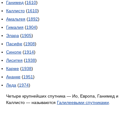
Ганимед
(
1610
)
Каллисто
(
1610
)
Амальтея
(
1892
)
Гималия
(
1904
)
Элара
(
1905
)
Пасифе
(
1908
)
Синопе
(
1914
)
Лиситея
(
1938
)
Карме
(
1938
)
Ананке
(
1951
)
Леда
(
1974
)
Четыре крупнейших спутника — Ио, Европа, Ганимед и
Каллисто — называются
Галилеевыми спутниками
.