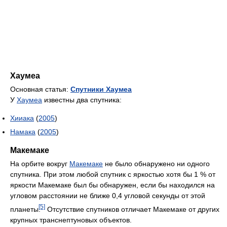
Хаумеа
Основная статья:
Спутники Хаумеа
У
Хаумеа
известны два спутника:
Хииака
(
2005
)
Намака
(
2005
)
Макемаке
На орбите вокруг
Макемаке
не было обнаружено ни одного
спутника. При этом любой спутник с яркостью хотя бы 1 % от
яркости Макемаке был бы обнаружен, если бы находился на
угловом расстоянии не ближе 0,4 угловой секунды от этой
[5]
планеты.
Отсутствие спутников отличает Макемаке от других
крупных транснептуновых объектов.