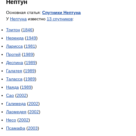
Нептун
Основная статья:
Спутники Нептуна
У
Нептуна
известно
13 спутников
:
Тритон
(
1846
)
Нереида
(
1949
)
Ларисса
(
1981
)
Протей
(
1989
)
Деспина
(
1989
)
Галатея
(
1989
)
Таласса
(
1989
)
Наяда
(
1989
)
Сао
(
2002
)
Галимеда
(
2002
)
Лаомедея
(
2002
)
Несо
(
2002
)
Псамафа
(
2003
)