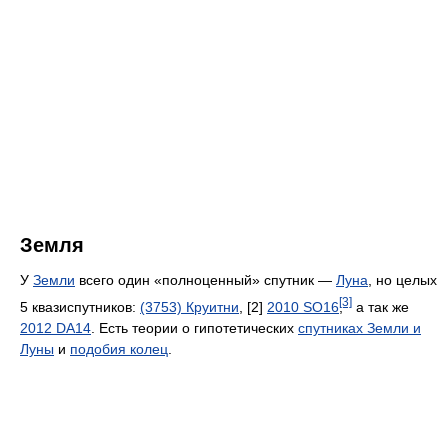
Земля
У
Земли
всего один «полноценный» спутник —
Луна
, но целых
[3]
5 квазиспутников:
(3753) Круитни
,
[2]
2010 SO16
,
а так же
2012 DA14
. Есть теории о гипотетических
спутниках Земли и
Луны
и
подобия колец
.