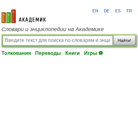
EN
DE
ES
FR
academic.ru
Словари и энциклопедии на Академике
Найти!
Толкования
Переводы
Книги
Игры ⚽