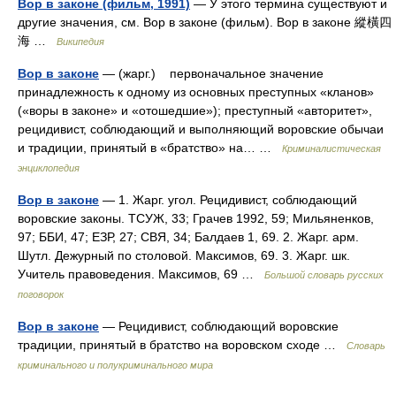
Вор в законе (фильм, 1991)
— У этого термина существуют и
другие значения, см. Вор в законе (фильм). Вор в законе 縱橫四
海 …
Википедия
Вор в законе
— (жарг.) первоначальное значение
принадлежность к одному из основных преступных «кланов»
(«воры в законе» и «отошедшие»); преступный «авторитет»,
рецидивист, соблюдающий и выполняющий воровские обычаи
и традиции, принятый в «братство» на… …
Криминалистическая
энциклопедия
Вор в законе
— 1. Жарг. угол. Рецидивист, соблюдающий
воровские законы. ТСУЖ, 33; Грачев 1992, 59; Мильяненков,
97; ББИ, 47; ЕЗР, 27; СВЯ, 34; Балдаев 1, 69. 2. Жарг. арм.
Шутл. Дежурный по столовой. Максимов, 69. 3. Жарг. шк.
Учитель правоведения. Максимов, 69 …
Большой словарь русских
поговорок
Вор в законе
— Рецидивист, соблюдающий воровские
традиции, принятый в братство на воровском сходе …
Словарь
криминального и полукриминального мира