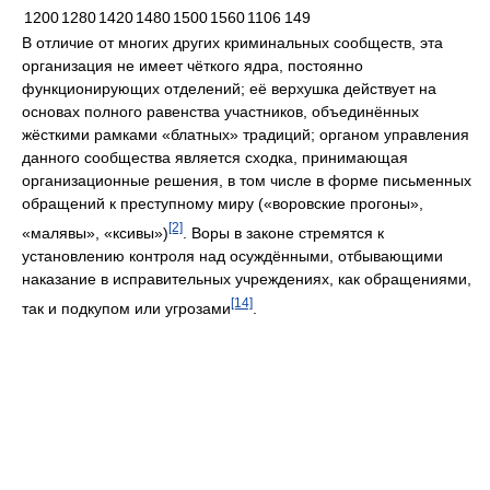
1200
1280
1420
1480
1500
1560
1106
149
В отличие от многих других криминальных сообществ, эта
организация не имеет чёткого ядра, постоянно
функционирующих отделений; её верхушка действует на
основах полного равенства участников, объединённых
жёсткими рамками «блатных» традиций; органом управления
данного сообщества является сходка, принимающая
организационные решения, в том числе в форме письменных
обращений к преступному миру («воровские прогоны»,
[2]
«малявы», «ксивы»)
. Воры в законе стремятся к
установлению контроля над осуждёнными, отбывающими
наказание в исправительных учреждениях, как обращениями,
[14]
так и подкупом или угрозами
.