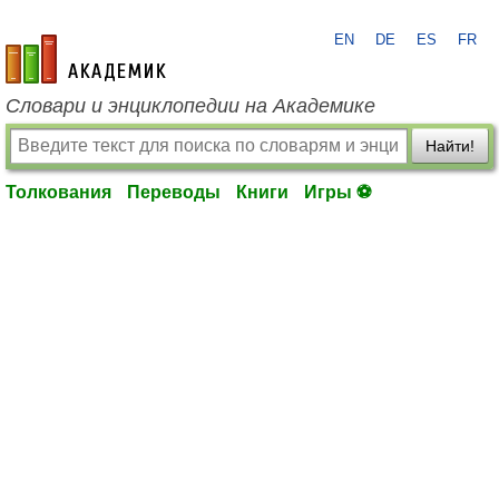
EN
DE
ES
FR
academic.ru
Словари и энциклопедии на Академике
Найти!
Толкования
Переводы
Книги
Игры ⚽