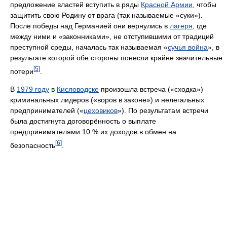
предложение властей вступить в ряды
Красной Армии
, чтобы
защитить свою Родину от врага (так называемые «суки»).
После победы над Германией они вернулись в
лагеря
, где
между ними и «законниками», не отступившими от традиций
преступной среды, началась так называемая «
сучья война
», в
результате которой обе стороны понесли крайне значительные
[5]
потери
.
В
1979 году
в
Кисловодске
произошла встреча («сходка»)
криминальных лидеров («воров в законе») и нелегальных
предпринимателей («
цеховиков
»). По результатам встречи
была достигнута договорённость о выплате
предпринимателями 10 % их доходов в обмен на
[6]
безопасность
.