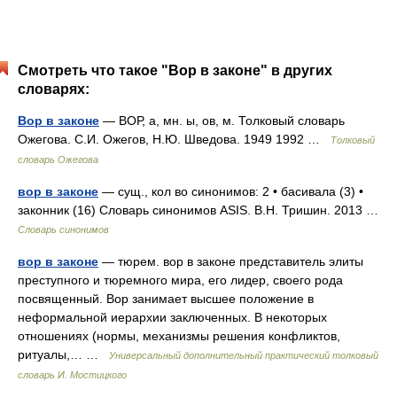
Смотреть что такое "Вор в законе" в других
словарях:
Вор в законе
— ВОР, а, мн. ы, ов, м. Толковый словарь
Ожегова. С.И. Ожегов, Н.Ю. Шведова. 1949 1992 …
Толковый
словарь Ожегова
вор в законе
— сущ., кол во синонимов: 2 • басивала (3) •
законник (16) Словарь синонимов ASIS. В.Н. Тришин. 2013 …
Словарь синонимов
вор в законе
— тюрем. вор в законе представитель элиты
преступного и тюремного мира, его лидер, своего рода
посвященный. Вор занимает высшее положение в
неформальной иерархии заключенных. В некоторых
отношениях (нормы, механизмы решения конфликтов,
ритуалы,… …
Универсальный дополнительный практический толковый
словарь И. Мостицкого