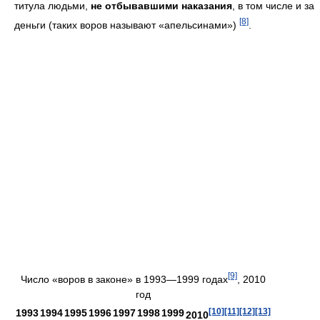
титула людьми,
не отбывавшими наказания
, в том числе и за
[8]
деньги (таких воров называют «апельсинами»)
.
[9]
Число «воров в законе» в 1993—1999 годах
, 2010
год
[10]
[11]
[12]
[13]
1993
1994
1995
1996
1997
1998
1999
2010