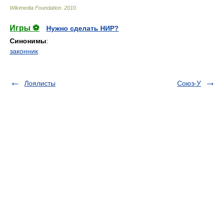
Wikimedia Foundation
.
2010
.
Игры ⚽
Нужно сделать НИР?
Синонимы
:
законник
Лоялисты
Союз-У