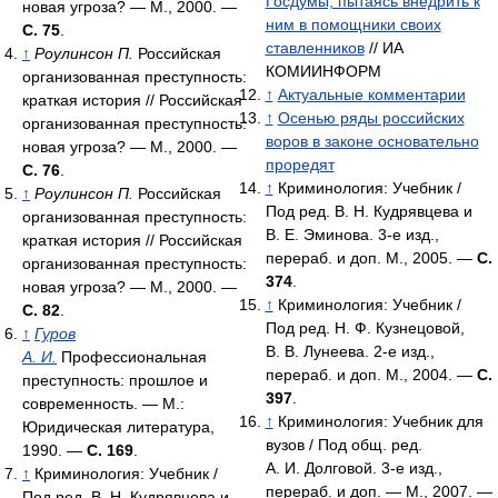
Госдумы, пытаясь внедрить к
новая угроза? — М., 2000. —
ним в помощники своих
С. 75
.
ставленников
// ИА
↑
Роулинсон П.
Российская
КОМИИНФОРМ
организованная преступность:
↑
Актуальные комментарии
краткая история // Российская
↑
Осенью ряды российских
организованная преступность:
воров в законе основательно
новая угроза? — М., 2000. —
проредят
С. 76
.
↑
Криминология: Учебник /
↑
Роулинсон П.
Российская
Под ред. В. Н. Кудрявцева и
организованная преступность:
В. Е. Эминова. 3-е изд.,
краткая история // Российская
перераб. и доп. М., 2005. —
С.
организованная преступность:
374
.
новая угроза? — М., 2000. —
↑
Криминология: Учебник /
С. 82
.
Под ред. Н. Ф. Кузнецовой,
↑
Гуров
В. В. Лунеева. 2-е изд.,
А. И.
Профессиональная
перераб. и доп. М., 2004. —
С.
преступность: прошлое и
397
.
современность. — М.:
↑
Криминология: Учебник для
Юридическая литература,
вузов / Под общ. ред.
1990. —
С. 169
.
А. И. Долговой. 3-е изд.,
↑
Криминология: Учебник /
перераб. и доп. — М., 2007. —
Под ред. В. Н. Кудрявцева и