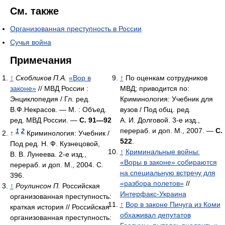
См. также
Организованная преступность в России
Сучья война
Примечания
↑
Скобликов П.А.
«Вор в
↑
По оценкам сотрудников
законе»
// МВД России :
МВД; приводится по:
Энциклопедия / Гл. ред.
Криминология: Учебник для
В.Ф.Некрасов. — М. : Объед.
вузов / Под общ. ред.
ред. МВД России. —
С. 91—92
А. И. Долговой. 3-е изд.,
перераб. и доп. М., 2007. —
С.
1
2
↑
Криминология: Учебник /
522
.
Под ред. Н. Ф. Кузнецовой,
↑
Криминальные войны:
В. В. Лунеева. 2-е изд.,
«Воры в законе» собираются
перераб. и доп. М., 2004. С.
на специальную встречу для
396.
«разбора полетов»
//
↑
Роулинсон П.
Российская
Интерфакс-Украина
организованная преступность:
↑
Вор в законе Пичуга из Коми
краткая история // Российская
обхаживал депутатов
организованная преступность: