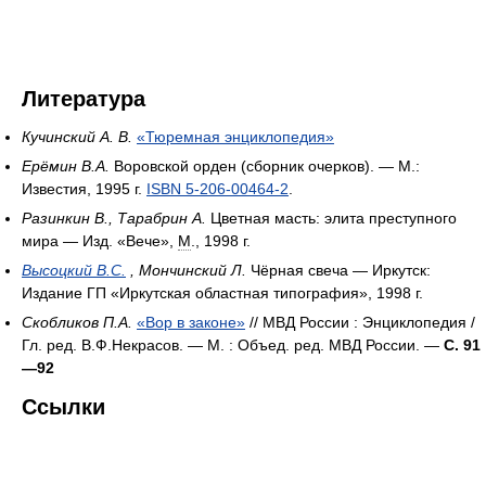
Литература
Кучинский А. В.
«Тюремная энциклопедия»
Ерёмин В.А.
Воровской орден (сборник очерков). — М.:
Известия, 1995 г.
ISBN 5-206-00464-2
.
Разинкин В., Тарабрин А.
Цветная масть: элита преступного
мира — Изд. «Вече»,
М
., 1998 г.
Высоцкий В.С.
, Мончинский Л.
Чёрная свеча — Иркутск:
Издание ГП «Иркутская областная типография», 1998 г.
Скобликов П.А.
«Вор в законе»
// МВД России : Энциклопедия /
Гл. ред. В.Ф.Некрасов. — М. : Объед. ред. МВД России. —
С. 91
—92
Ссылки