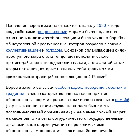
Появление воров в законе относится к началу
1930-х
годов,
когда жёсткими
репрессивными
мерами была подавлена
активность политической оппозиции и была усилена борьба с
общеуголовной преступностью, которая возросла в связи с
коллективизацией
и
голодом
. Основной сплачивающей силой
преступного мира стала тенденция неполитического
противодействия и неподчинения власти, а его элитой стали
«воры в законе», которые называли себя хранителями
[3]
криминальных традиций дореволюционной России
.
Воров в законе связывал
особый кодекс поведения, обычаи и
традиции
, в число которых вошли полное неприятие
общественных норм и правил, в том числе связанных с
семьёй
(вор в законе ни в коем случае не должен был иметь
постоянных связей с женщинами) и не менее полный запрет
на какое бы то ни было сотрудничество с государственными
органами: как в форме участия в проводимых ими
общественных мероприятиях, так и содействия судебно-