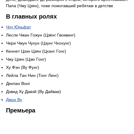
Папа (Чжу Цзян), тоже помогавший ребятам в детстве.
В главных ролях
Чоу Юньфат
Лесли Чжан Гожун (Цзёнг Гвоквинг)
Чери Чжун Чухун (Цзунг Чхохунг)
Кеннет Цзэн Цзян (Цханг Гонг)
Чжу Цзян (Цзю Гонг)
Ху Фэн (Ву Фунг)
Лейла Тан Нин (Тонг Линг)
Деклан Вонг
Дэвид Ху Давэй (Ву Дайваи)
Джон Ву
Премьера