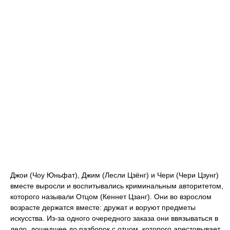
Джои (Чоу Юньфат), Джим (Лесли Цзёнг) и Чери (Чери Цзунг)
вместе выросли и воспитывались криминальным авторитетом,
которого называли Отцом (Кеннет Цзанг). Они во взрослом
возрасте держатся вместе: дружат и воруют предметы
искусства. Из-за одного очередного заказа они ввязываться в
дело, дошедшее до разборок с отцом, которого арестовывает