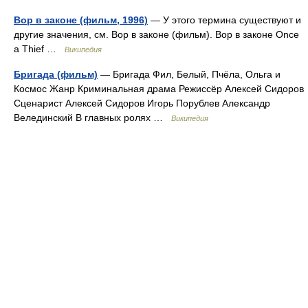
Вор в законе (фильм, 1996)
— У этого термина существуют и
другие значения, см. Вор в законе (фильм). Вор в законе Once
a Thief …
Википедия
Бригада (фильм)
— Бригада Фил, Белый, Пчёла, Ольга и
Космос Жанр Криминальная драма Режиссёр Алексей Сидоров
Сценарист Алексей Сидоров Игорь Порублев Александр
Велединский В главных ролях …
Википедия