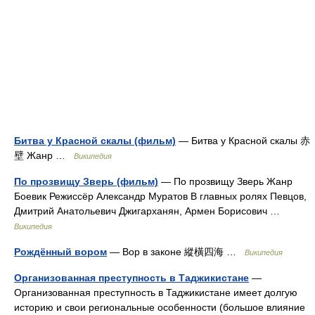
Битва у Красной скалы (фильм)
— Битва у Красной скалы 赤
壁 Жанр …
Википедия
По прозвищу Зверь (фильм)
— По прозвищу Зверь Жанр
Боевик Режиссёр Александр Муратов В главных ролях Певцов,
Дмитрий Анатольевич Джигарханян, Армен Борисович …
Википедия
Рождённый вором
— Вор в законе 縱橫四海 …
Википедия
Организованная преступность в Таджикистане
—
Организованная преступность в Таджикистане имеет долгую
историю и свои региональные особенности (большое влияние