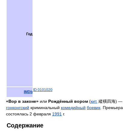
Год
ID 0101020
IMDb
«Вор в законе»
или
Рождённый вором
(
кит.
縱橫四海
) —
гонконгский
криминальный
комедийный
боевик
. Премьера
состоялась 2 февраля
1991
г.
Содержание