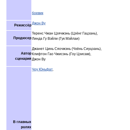
боевик
Джон Ву
Режиссёр
Теренс Чжан Цзячжэнь (Цзёнг Гацзань),
Продюсер
Линда Гу Вэйли (Гук Мэйлаи)
Джанет Цинь Сяочжэнь (Чхёнь Сиуцзань),
Автор
Клифтон Гао Чжисэнь (Гоу Цзисам),
сценария
Джон Ву
Чоу Юньфат
,
В главных
ролях