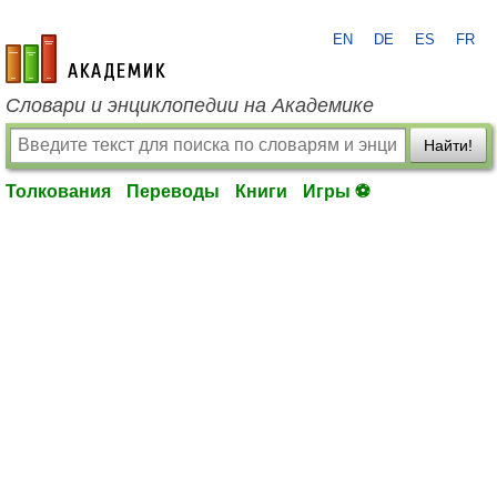
EN
DE
ES
FR
academic.ru
Словари и энциклопедии на Академике
Найти!
Толкования
Переводы
Книги
Игры ⚽