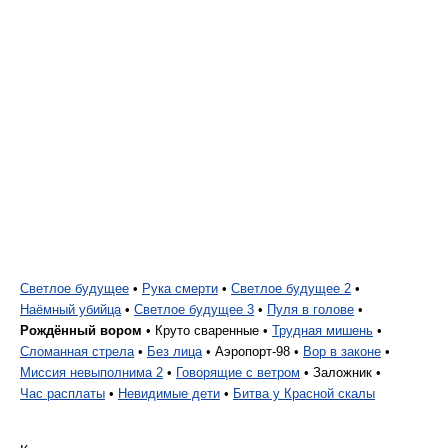
Светлое будущее
•
Рука смерти
•
Светлое будущее 2
•
Наёмный убийца
•
Светлое будущее 3
•
Пуля в голове
•
Рождённый вором
•
Круто сваренные •
Трудная мишень
•
Сломанная стрела
•
Без лица
•
Аэропорт-98 •
Вор в законе
•
Миссия невыполнима 2
•
Говорящие с ветром
•
Заложник •
Час расплаты
•
Невидимые дети
•
Битва у Красной скалы