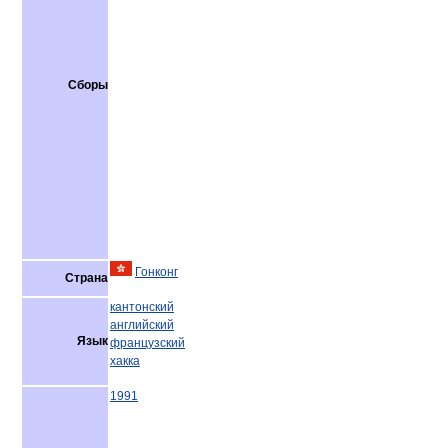
Сборы
Гонконг
Страна
кантонский
английский
Язык
французский
хакка
1991