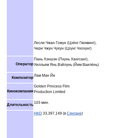
Лесли Чжан Гожун (Цзёнг Гвоквинг),
Чери Чжун Чухун (Цзунг Чхохунг)
Пань Хэншэн (Пхунь Хангсанг),
Оператор
Уилльям Янь Вэйлунь (Йим Ваилёнь)
Лам Ман Йи
Композитор
Golden Princess Film
Кинокомпания
Production Limited
103 мин.
Длительность
HKD
33,397,149 (в
Сянгане
)