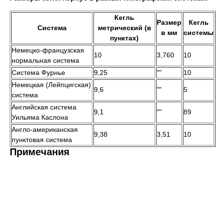
Кегль
Размер
Кегль
Система
метрический (в
в мм
системы
пунктах)
Немецко-французская
10
3,760
10
нормальная система
Система Фурнье
9,25
""
10
Немецкая (Лейпцигская)
9,6
""
5
система
Английская система
9,1
""
89
Уильяма Каслона
Англо-американская
9,38
3,51
10
пунктовая система
Примечания