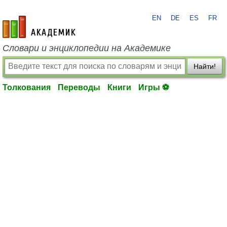
EN
DE
ES
FR
academic.ru
Словари и энциклопедии на Академике
Найти!
Толкования
Переводы
Книги
Игры ⚽