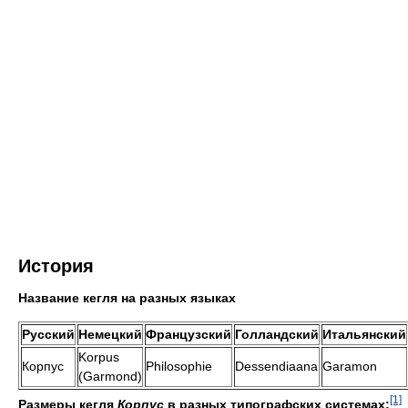
История
Название кегля на разных языках
Русский
Немецкий
Французский
Голландский
Итальянский
Korpus
Корпус
Philosophie
Dessendiaana
Garamon
(Garmond)
[1]
Размеры кегля
Корпус
в разных типографских системах: