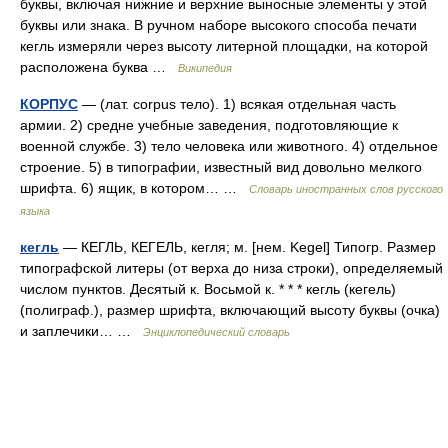
буквы, включая нижние и верхние выносные элементы у этой
буквы или знака. В ручном наборе высокого способа печати
кегль измеряли через высоту литерной площадки, на которой
расположена буква …
Википедия
КОРПУС
— (лат. corpus тело). 1) всякая отдельная часть
армии. 2) средне учебные заведения, подготовляющие к
военной службе. 3) тело человека или животного. 4) отдельное
строение. 5) в типографии, известный вид довольно мелкого
шрифта. 6) ящик, в котором… …
Словарь иностранных слов русского
языка
кегль
— КЕГЛЬ, КЕГЕЛЬ, кегля; м. [нем. Kegel] Типогр. Размер
типографской литеры (от верха до низа строки), определяемый
числом пунктов. Десятый к. Восьмой к. * * * кегль (кегель)
(полиграф.), размер шрифта, включающий высоту буквы (очка)
и заплечики… …
Энциклопедический словарь