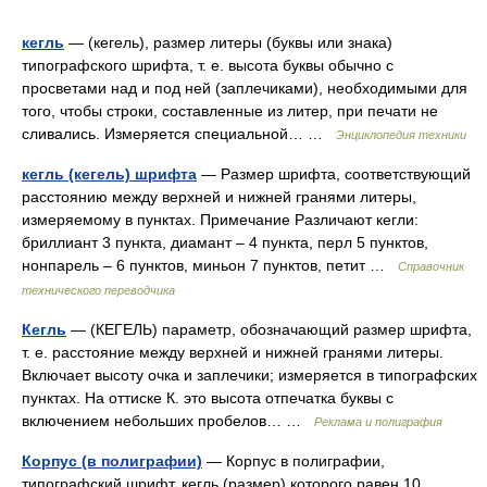
кегль
— (кегель), размер литеры (буквы или знака)
типографского шрифта, т. е. высота буквы обычно с
просветами над и под ней (заплечиками), необходимыми для
того, чтобы строки, составленные из литер, при печати не
сливались. Измеряется специальной… …
Энциклопедия техники
кегль (кегель) шрифта
— Размер шрифта, соответствующий
расстоянию между верхней и нижней гранями литеры,
измеряемому в пунктах. Примечание Различают кегли:
бриллиант 3 пункта, диамант – 4 пункта, перл 5 пунктов,
нонпарель – 6 пунктов, миньон 7 пунктов, петит …
Справочник
технического переводчика
Кегль
— (КЕГЕЛЬ) параметр, обозначающий размер шрифта,
т. е. расстояние между верхней и нижней гранями литеры.
Включает высоту очка и заплечики; измеряется в типографских
пунктах. На оттиске К. это высота отпечатка буквы с
включением небольших пробелов… …
Реклама и полиграфия
Корпус (в полиграфии)
— Корпус в полиграфии,
типографский шрифт, кегль (размер) которого равен 10