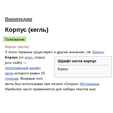
Википедия
Корпус (кегль)
Толкование
Корпус (кегль)
У этого термина существуют и другие значения, см.
Корпус
.
Ко́рпус
(от
итал.
corpus
Шрифт кегля корпус
juris civilis
) —
типографский
шрифт
,
Корпус
кегль
которого равен 10
пунктам
. Впервые этот
кегль был использован при печати «Corpus»
Юстиниана
.
Наиболее часто применяется для набора текстов книг.