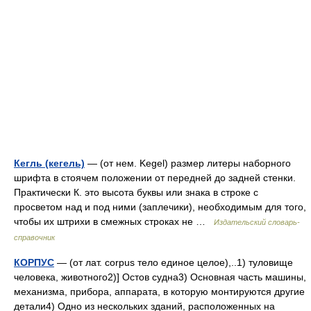
Кегль (кегель)
— (от нем. Kegel) размер литеры наборного
шрифта в стоячем положении от передней до задней стенки.
Практически К. это высота буквы или знака в строке с
просветом над и под ними (заплечики), необходимым для того,
чтобы их штрихи в смежных строках не …
Издательский словарь-
справочник
КОРПУС
— (от лат. corpus тело единое целое),..1) туловище
человека, животного2)] Остов судна3) Основная часть машины,
механизма, прибора, аппарата, в которую монтируются другие
детали4) Одно из нескольких зданий, расположенных на