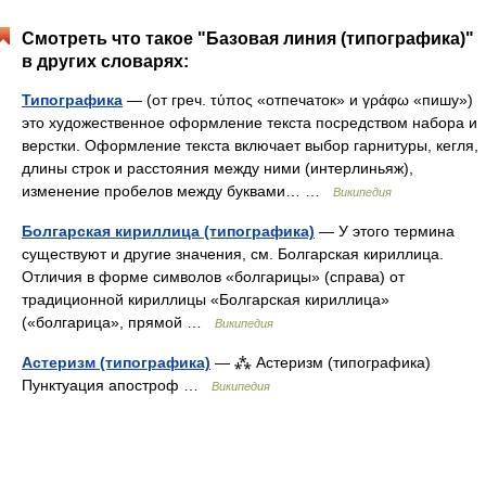
Смотреть что такое "Базовая линия (типографика)"
в других словарях:
Типографика
— (от греч. τύπος «отпечаток» и γράφω «пишу»)
это художественное оформление текста посредством набора и
верстки. Оформление текста включает выбор гарнитуры, кегля,
длины строк и расстояния между ними (интерлиньяж),
изменение пробелов между буквами… …
Википедия
Болгарская кириллица (типографика)
— У этого термина
существуют и другие значения, см. Болгарская кириллица.
Отличия в форме символов «болгарицы» (справа) от
традиционной кириллицы «Болгарская кириллица»
(«болгарица», прямой …
Википедия
Астеризм (типографика)
— ⁂ Астеризм (типографика)
Пунктуация апостроф …
Википедия