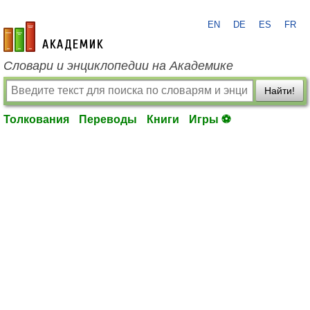
EN
DE
ES
FR
academic.ru
Словари и энциклопедии на Академике
Найти!
Толкования
Переводы
Книги
Игры ⚽