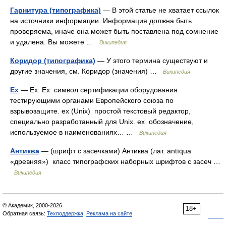
Гарнитура (типографика)
— В этой статье не хватает ссылок
на источники информации. Информация должна быть
проверяема, иначе она может быть поставлена под сомнение
и удалена. Вы можете …
Википедия
Коридор (типографика)
— У этого термина существуют и
другие значения, см. Коридор (значения) …
Википедия
Ex
— Ex: Ex символ сертификации оборудования
тестирующими органами Европейского союза по
взрывозащите. ex (Unix) простой текстовый редактор,
специально разработанный для Unix. ex обозначение,
используемое в наименованиях… …
Википедия
Антиква
— (шрифт с засечками) Антиква (лат. antīqua
«древняя») класс типографских наборных шрифтов с засеч …
Википедия
© Академик, 2000-2026
18+
Обратная связь:
Техподдержка
,
Реклама на сайте