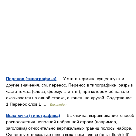
Перенос (типографика)
— У этого термина существуют и
другие значения, см. перенос. Перенос в типографике разрыв
части текста (слова, формулы и т. п.), при котором её начало
оказывается на одной строке, а конец на другой. Содержание
1 Перенос слов 1 …
Википедия
Выключка (типографика)
— Выключка, выравнивание способ
расположения неполной набранной строки (например,
заголовка) относительно вертикальных границ полосы набора.
Существует несколько видов выключки: влево (англ. flush left),