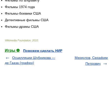
Фильмы по алфавиту
Фильмы 1974 года
Фильмы-боевики США
Детективные фильмы США
Фильмы-драмы США
Wikimedia Foundation
.
2010
.
Игры ⚽
Поможем сделать НИР
Осцилляции Шубникова —
Меркулов, Серафим
де Гааза (графен)
Петрович