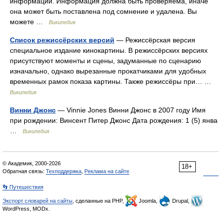
информации. Информация должна быть проверяема, иначе
она может быть поставлена под сомнение и удалена. Вы
можете …
Википедия
Список режиссёрских версий
— Режиссёрская версия
специальное издание кинокартины. В режиссёрских версиях
присутствуют моменты и сцены, задуманные по сценарию
изначально, однако вырезанные прокатчиками для удобных
временных рамок показа картины. Также режиссёры при… …
Википедия
Винни Джонс
— Vinnie Jones Винни Джонс в 2007 году Имя
при рождении: Винсент Питер Джонс Дата рождения: 1 (5) янва
…
Википедия
© Академик, 2000-2026
18+
Обратная связь:
Техподдержка
,
Реклама на сайте
👣 Путешествия
Экспорт словарей на сайты
, сделанные на PHP,
Joomla,
Drupal,
WordPress, MODx.