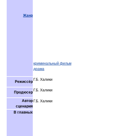
Жанр
криминальный фильм
драма
Г.Б. Халики
Режиссёр
Г.Б. Халики
Продюсер
Автор
Г.Б. Халики
сценария
В главных