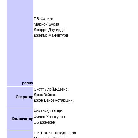
Г.Б. Халики
Марион Бусия
Джерри Даугирда
Джеймс МакИнтури
ролях
Скотт Ллойд-Дэвис
Джек Вэйсек
Оператор
Джон Вэйсек-старший.
Рональд Галицки
Филип Хачатурян
Композитор
Эб Дженсен
HB. Halicki Junkyard and