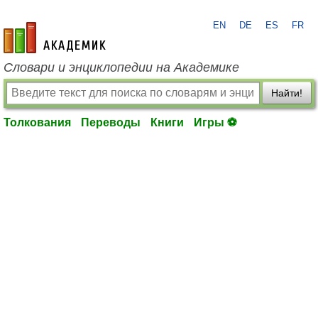
EN
DE
ES
FR
academic.ru
Словари и энциклопедии на Академике
Найти!
Толкования
Переводы
Книги
Игры ⚽