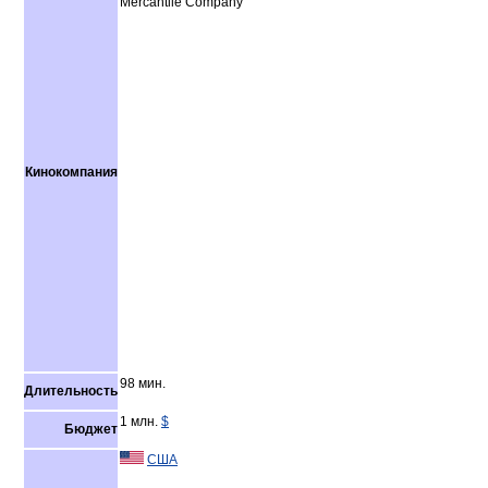
Mercantile Company
Кинокомпания
98 мин.
Длительность
1 млн.
$
Бюджет
США