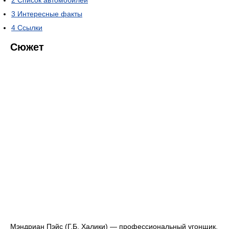
2
Список автомобилей
3
Интересные факты
4
Ссылки
Сюжет
Мэндриан Пэйс (Г.Б. Халики) — профессиональный угонщик,