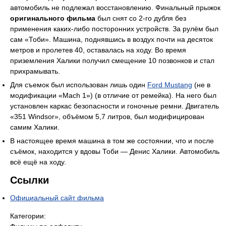
автомобиль не подлежал восстановлению. Финальный прыжок
оригинального фильма
был снят со 2-го дубля без
применения каких-либо посторонних устройств. За рулём был
сам «Тоби». Машина, поднявшись в воздух почти на десяток
метров и пролетев 40, оставалась на ходу. Во время
приземления Халики получил смещение 10 позвонков и стал
прихрамывать.
Для съемок был использован лишь один
Ford Mustang
(не в
модификации «Mach 1») (в отличие от ремейка). На него был
установлен каркас безопасности и гоночные ремни. Двигатель
«351 Windsor», объёмом 5,7 литров, был модифицирован
самим Халики.
В настоящее время машина в том же состоянии, что и после
съёмок, находится у вдовы Тоби — Денис Халики. Автомобиль
всё ещё на ходу.
Ссылки
Официальный сайт фильма
Категории: