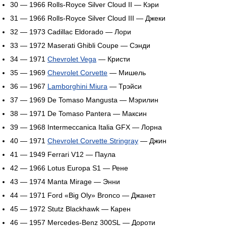
30 — 1966 Rolls-Royce Silver Cloud II — Кэри
31 — 1966 Rolls-Royce Silver Cloud III — Джеки
32 — 1973 Cadillac Eldorado — Лори
33 — 1972 Maserati Ghibli Coupe — Сэнди
34 — 1971
Chevrolet Vega
— Кристи
35 — 1969
Chevrolet Corvette
— Мишель
36 — 1967
Lamborghini Miura
— Трэйси
37 — 1969 De Tomaso Mangusta — Мэрилин
38 — 1971 De Tomaso Pantera — Максин
39 — 1968 Intermeccanica Italia GFX — Лорна
40 — 1971
Chevrolet Corvette Stringray
— Джин
41 — 1949 Ferrari V12 — Паула
42 — 1966 Lotus Europa S1 — Рене
43 — 1974 Manta Mirage — Энни
44 — 1971 Ford «Big Oly» Bronco — Джанет
45 — 1972 Stutz Blackhawk — Карен
46 — 1957 Mercedes-Benz 300SL — Дороти