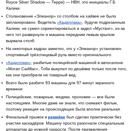
Royce Silver Shadow — Терри) — HBH, это инициалы Г.Б.
Халики.
Столкновение «Элеанор» со столбом на хайвее не было
запланировано. Водитель
«Кадиллака»
, будучи подрезанным
Халики, не сумел сориентироваться и задел «Мустанг», из-за
чего тот развернуло и машина передним левым крылом
вырвала столб.
На некоторых кадрах заметно, что у «Элеанор» установлен
спортивный трёхспицевый руль вместо оригинального.
«Кадиллаки»
, разбитые полицейской машиной в автосалоне
«Moran Cadillac», Тоби выкупил по дешёвке только после того,
как они приобрели не товарный вид.
Всего было разбито 93 машины для 97 минут экранного
времени
Полицейские, пожарные, медики, прохожие — все были
настоящими. Многие даже не знали, что снимают фильм,
поэтому реакция на происходящее была вполне реальная.
Финальный прыжок в
ремейке
был сделан практически без
участия каскадёров. Машину просто разогнали специальным
аппаратом до нужной скорости. После приземления