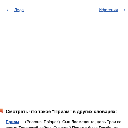
Леда
Ифигения
Смотреть что такое "Приам" в других словарях:
Приам
— (Priamus, Πρίαμος). Сын Лаомедонта, царь Трои во
время Троянской войны. Супругой Приама была Гекуба, от