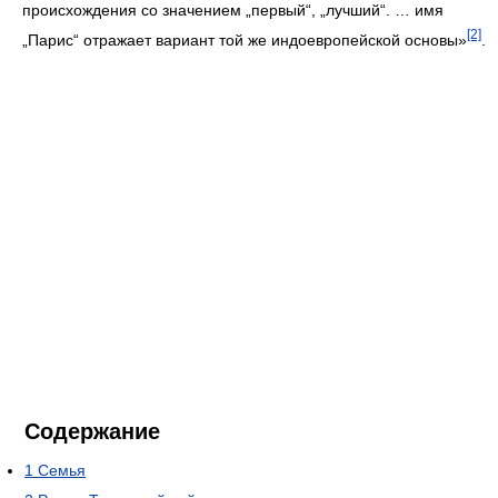
происхождения со значением „первый“, „лучший“. … имя
[2]
„Парис“ отражает вариант той же индоевропейской основы»
.
Содержание
1
Семья