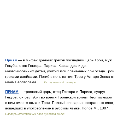
Приам
— в мифах древних греков последний царь Трои, муж
Гекубы, отец Гектора, Париса, Кассандры и др.
многочисленных детей, убитых или пленённых при осаде Трои
греками ахейцами. Погиб в ночь взятия Трои у Алтаря Зевса от
меча Неоптолема …
Исторический словарь
ПРИАМ
— троянский царь, отец Гектора и Париса, супруг
Гекубы: он был убит во время Троянской войны Неоптолемом;
с ним вместе пала и Троя. Полный словарь иностранных слов,
вошедших в употребление в русском языке. Попов М., 1907 …
Словарь иностранных слов русского языка