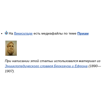
На
Викискладе
есть медиафайлы по теме
Приам
При написании этой статьи использовался материал из
Энциклопедического словаря Брокгауза и Ефрона
(1890—
1907).