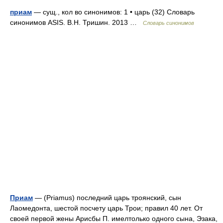
приам
— сущ., кол во синонимов: 1 • царь (32) Словарь
синонимов ASIS. В.Н. Тришин. 2013 …
Словарь синонимов
Приам
— (Priamus) последний царь троянский, сын
Лаомедонта, шестой посчету царь Трои; правил 40 лет. От
своей первой жены Арисбы П. имелтолько одного сына, Эзака,