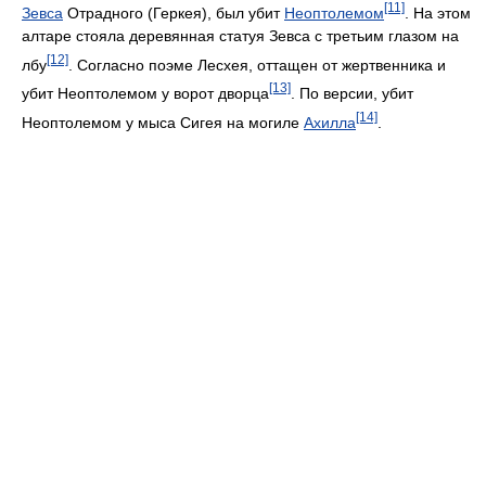
[11]
Зевса
Отрадного (Геркея), был убит
Неоптолемом
. На этом
алтаре стояла деревянная статуя Зевса с третьим глазом на
[12]
лбу
. Согласно поэме Лесхея, оттащен от жертвенника и
[13]
убит Неоптолемом у ворот дворца
. По версии, убит
[14]
Неоптолемом у мыса Сигея на могиле
Ахилла
.