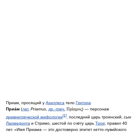
Приам, просящий у
Ахиллеса
тело
Гектора
Приа́м
(
лат.
Priamus,
др.-греч.
Πρίαμος
) — персонаж
[1]
древнегреческой мифологии
, последний царь троянский, сын
Лаомедонта
и Стримо, шестой по счёту царь
Трои
; правил 40
лет. «Имя Приама — это достоверно эпитет хетто-лувийского