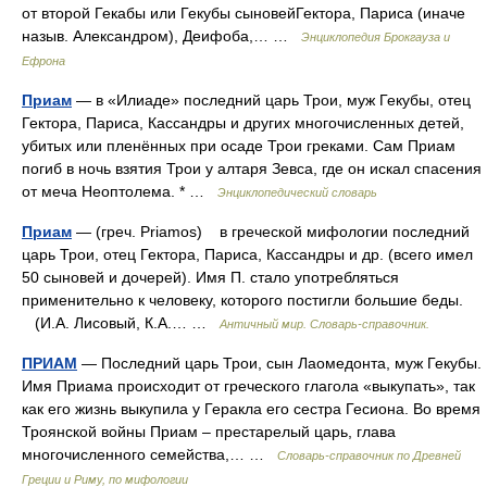
от второй Гекабы или Гекубы сыновейГектора, Париса (иначе
назыв. Александром), Деифоба,… …
Энциклопедия Брокгауза и
Ефрона
Приам
— в «Илиаде» последний царь Трои, муж Гекубы, отец
Гектора, Париса, Кассандры и других многочисленных детей,
убитых или пленённых при осаде Трои греками. Сам Приам
погиб в ночь взятия Трои у алтаря Зевса, где он искал спасения
от меча Неоптолема. * …
Энциклопедический словарь
Приам
— (греч. Priamos) в греческой мифологии последний
царь Трои, отец Гектора, Париса, Кассандры и др. (всего имел
50 сыновей и дочерей). Имя П. стало употребляться
применительно к человеку, которого постигли большие беды.
(И.А. Лисовый, К.А.… …
Античный мир. Словарь-справочник.
ПРИАМ
— Последний царь Трои, сын Лаомедонта, муж Гекубы.
Имя Приама происходит от греческого глагола «выкупать», так
как его жизнь выкупила у Геракла его сестра Гесиона. Во время
Троянской войны Приам – престарелый царь, глава
многочисленного семейства,… …
Cловарь-справочник по Древней
Греции и Риму, по мифологии