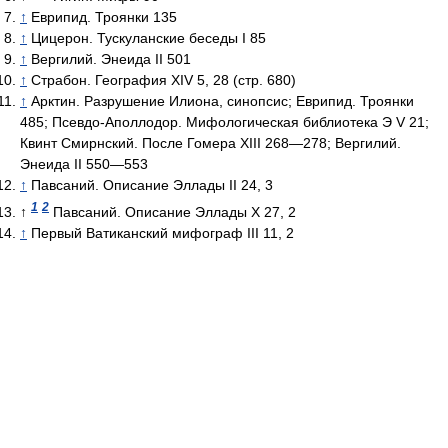
↑
Еврипид. Троянки 135
↑
Цицерон. Тускуланские беседы I 85
↑
Вергилий. Энеида II 501
↑
Страбон. География XIV 5, 28 (стр. 680)
↑
Арктин. Разрушение Илиона, синопсис; Еврипид. Троянки
485; Псевдо-Аполлодор. Мифологическая библиотека Э V 21;
Квинт Смирнский. После Гомера XIII 268—278; Вергилий.
Энеида II 550—553
↑
Павсаний. Описание Эллады II 24, 3
1
2
↑
Павсаний. Описание Эллады X 27, 2
↑
Первый Ватиканский мифограф III 11, 2