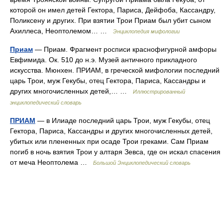
которой он имел детей Гектора, Париса, Дейфоба, Кассандру,
Поликсену и других. При взятии Трои Приам был убит сыном
Ахиллеса, Неоптолемом… …
Энциклопедия мифологии
Приам
— Приам. Фрагмент росписи краснофигурной амфоры
Евфимида. Ок. 510 до н.э. Музей античного прикладного
искусства. Мюнхен. ПРИАМ, в греческой мифологии последний
царь Трои, муж Гекубы, отец Гектора, Париса, Кассандры и
других многочисленных детей,… …
Иллюстрированный
энциклопедический словарь
ПРИАМ
— в Илиаде последний царь Трои, муж Гекубы, отец
Гектора, Париса, Кассандры и других многочисленных детей,
убитых или плененных при осаде Трои греками. Сам Приам
погиб в ночь взятия Трои у алтаря Зевса, где он искал спасения
от меча Неоптолема …
Большой Энциклопедический словарь