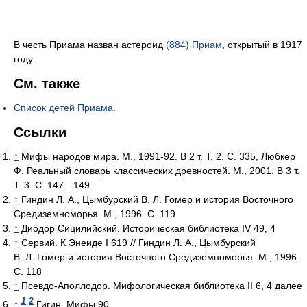
В честь Приама назван астероид
(884) Приам
, открытый в 1917
году.
См. также
Список детей Приама
.
Ссылки
↑
Мифы народов мира. М., 1991-92. В 2 т. Т. 2. С. 335, Любкер
Ф. Реальный словарь классических древностей. М., 2001. В 3 т.
Т. 3. С. 147—149
↑
Гиндин Л. А., Цымбурский В. Л. Гомер и история Восточного
Средиземноморья. М., 1996. С. 119
↑
Диодор Сицилийский. Историческая библиотека IV 49, 4
↑
Сервий. К Энеиде I 619 // Гиндин Л. А., Цымбурский
В. Л. Гомер и история Восточного Средиземноморья. М., 1996.
С. 118
↑
Псевдо-Аполлодор. Мифологическая библиотека II 6, 4 далее
1
2
↑
Гигин. Мифы 90