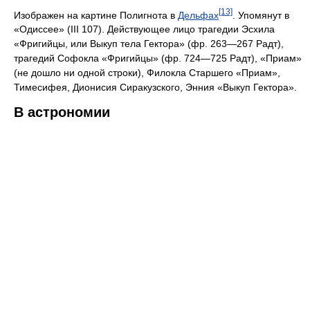
[13]
Изображен на картине Полигнота в
Дельфах
. Упомянут в
«Одиссее» (III 107). Действующее лицо трагедии Эсхила
«Фригийцы, или Выкуп тела Гектора» (фр. 263—267 Радт),
трагедий Софокла «Фригийцы» (фр. 724—725 Радт), «Приам»
(не дошло ни одной строки), Филокла Старшего «Приам»,
Тимесифея, Дионисия Сиракузского, Энния «Выкуп Гектора».
В астрономии