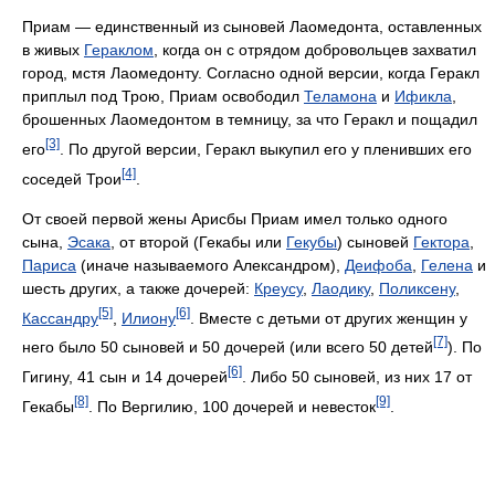
Приам — единственный из сыновей Лаомедонта, оставленных
в живых
Гераклом
, когда он с отрядом добровольцев захватил
город, мстя Лаомедонту. Согласно одной версии, когда Геракл
приплыл под Трою, Приам освободил
Теламона
и
Ификла
,
брошенных Лаомедонтом в темницу, за что Геракл и пощадил
[3]
его
. По другой версии, Геракл выкупил его у пленивших его
[4]
соседей Трои
.
От своей первой жены Арисбы Приам имел только одного
сына,
Эсака
, от второй (Гекабы или
Гекубы
) сыновей
Гектора
,
Париса
(иначе называемого Александром),
Деифоба
,
Гелена
и
шесть других, а также дочерей:
Креусу
,
Лаодику
,
Поликсену
,
[5]
[6]
Кассандру
,
Илиону
. Вместе с детьми от других женщин у
[7]
него было 50 сыновей и 50 дочерей (или всего 50 детей
). По
[6]
Гигину, 41 сын и 14 дочерей
. Либо 50 сыновей, из них 17 от
[8]
[9]
Гекабы
. По Вергилию, 100 дочерей и невесток
.