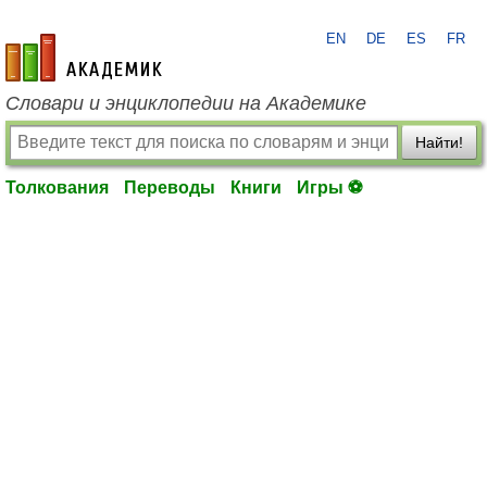
EN
DE
ES
FR
academic.ru
Словари и энциклопедии на Академике
Найти!
Толкования
Переводы
Книги
Игры ⚽