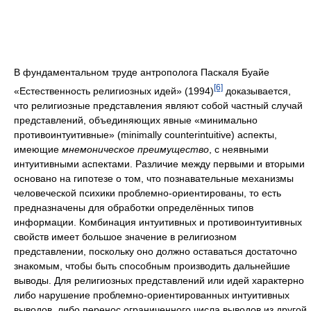
В фундаментальном труде антрополога Паскаля Буайе
[6]
«Естественность религиозных идей» (1994)
доказывается,
что религиозные представления являют собой частный случай
представлений, объединяющих явные «минимально
противоинтуитивные» (minimally counterintuitive) аспекты,
имеющие
мнемоническое преимущество
, с неявными
интуитивными аспектами. Различие между первыми и вторыми
основано на гипотезе о том, что познавательные механизмы
человеческой психики проблемно-ориентированы, то есть
предназначены для обработки определённых типов
информации. Комбинация интуитивных и противоинтуитивных
свойств имеет большое значение в религиозном
представлении, поскольку оно должно оставаться достаточно
знакомым, чтобы быть способным производить дальнейшие
выводы. Для религиозных представлений или идей характерно
либо нарушение проблемно-ориентированных интуитивных
выводов, либо перенос ограниченного числа выводов из другой