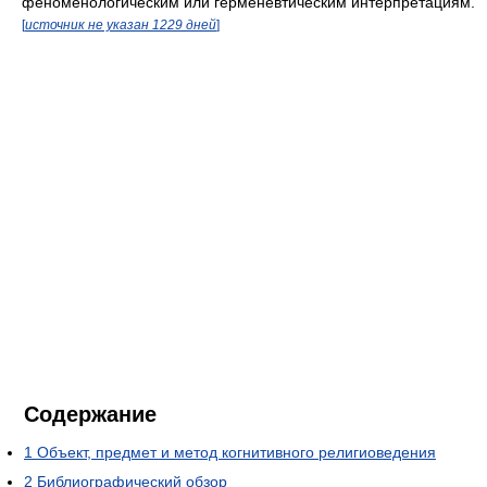
феноменологическим или герменевтическим интерпретациям.
[
источник не указан 1229 дней
]
Содержание
1
Объект, предмет и метод когнитивного религиоведения
2
Библиографический обзор