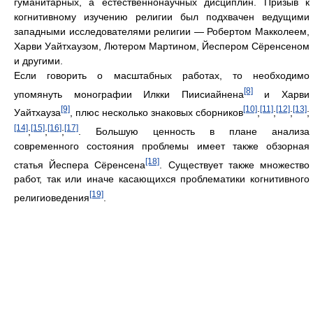
гуманитарных, а естественнонаучных дисциплин. Призыв к
когнитивному изучению религии был подхвачен ведущими
западными исследователями религии — Робертом Макколеем,
Харви Уайтхаузом, Лютером Мартином, Йеспером Сёренсеном
и другими.
Если говорить о масштабных работах, то необходимо
[8]
упомянуть монографии Илкки Пиисиайнена
и Харви
[9]
[10]
[11]
[12]
[13]
Уайтхауза
, плюс несколько знаковых сборников
;
;
;
;
[14]
[15]
[16]
[17]
;
;
;
. Большую ценность в плане анализа
современного состояния проблемы имеет также обзорная
[18]
статья Йеспера Сёренсена
. Существует также множество
работ, так или иначе касающихся проблематики когнитивного
[19]
религиоведения
.