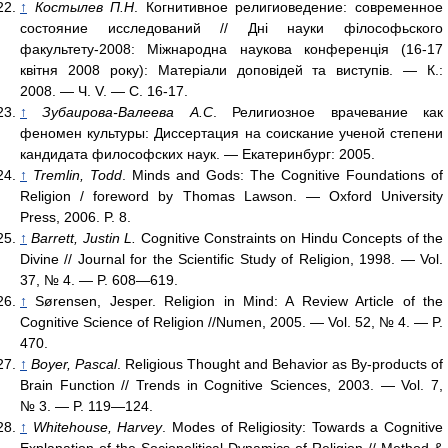
↑
Костылев П.Н
. Когнитивное религиоведение: современное
состояние исследований // Днi науки фiлософьского
факультету-2008: Мiжнародна наукова конференцiя (16-17
квiтня 2008 року): Матерiали доповiдей та виступiв. — К.:
2008. — Ч. V. — С. 16-17.
↑
Зубаирова-Валеева А.С
. Религиозное врачевание как
феномен культуры: Диссертация на соискание ученой степени
кандидата философских наук. — Екатеринбург: 2005.
↑
Tremlin, Todd
. Minds and Gods: The Cognitive Foundations of
Religion / foreword by Thomas Lawson. — Oxford University
Press, 2006. P. 8.
↑
Barrett, Justin L.
Cognitive Constraints on Hindu Concepts of the
Divine // Journal for the Scientific Study of Religion, 1998. — Vol.
37, № 4. — P. 608—619.
↑
Sørensen, Jesper. Religion in Mind: A Review Article of the
Cognitive Science of Religion //Numen, 2005. — Vol. 52, № 4. — P.
470.
↑
Boyer, Pascal
. Religious Thought and Behavior as By-products of
Brain Function // Trends in Cognitive Sciences, 2003. — Vol. 7,
№ 3. — P. 119—124.
↑
Whitehouse, Harvey
. Modes of Religiosity: Towards a Cognitive
Explanation of the Sociopolitical Dynamics of Religion // Method &