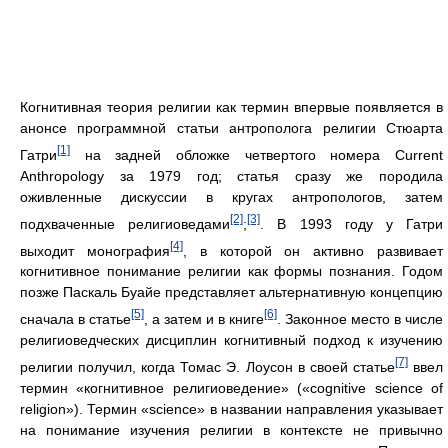
Когнитивная теория религии как термин впервые появляется в
анонсе программной статьи антрополога религии Стюарта
[1]
Гатри
на задней обложке четвертого номера Current
Anthropology за 1979 год; статья сразу же породила
оживленные дискуссии в кругах антропологов, затем
[2]
[3]
подхваченные религиоведами
;
. В 1993 году у Гатри
[4]
выходит монография
, в которой он активно развивает
когнитивное понимание религии как формы познания. Годом
позже Паскаль Буайе представляет альтернативную концепцию
[5]
[6]
сначала в статье
, а затем и в книге
. Законное место в числе
религиоведческих дисциплин когнитивный подход к изучению
[7]
религии получил, когда Томас Э. Лоусон в своей статье
ввел
термин «когнитивное религиоведение» («cognitive science of
religion»). Термин «science» в названии направления указывает
на понимание изучения религии в контексте не привычно