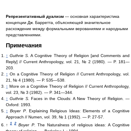
Репрезентативный дуализм
— основная характеристика
концепции Дж. Барретта, объясняющей значительное
расхождение между формальными верованиями и народными
представлениями.
Примечания
↑
Guthrie S
. A Cognitive Theory of Religion [and Comments and
Reply] // Current Anthropology, vol. 21, № 2 (1980). — P. 181—
203.
↑
On a Cognitive Theory of Religion // Current Anthropology, vol.
21, № 4 (1980). — P. 535—538.
↑
More on a Cognitive Theory of Religion // Current Anthropology,
vol. 23, № 3 (1982). — P. 341—344.
↑
Guthrie S
. Faces in the Clouds: A New Theory of Religion. —
Oxford: 1993.
↑
Boyer P
. Explaining Religious Ideas: Elements of a Cognitive
Approach // Numen, vol. 39, № 1 (1992). — P. 27-57.
1
2
↑
Boyer P
. The Naturalness of religious ideas: A Cognitive
theory of religion. — Berkeley; L.: 1994.