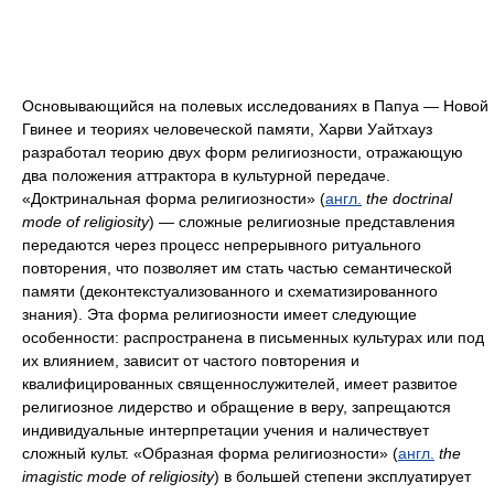
Основывающийся на полевых исследованиях в Папуа — Новой
Гвинее и теориях человеческой памяти, Харви Уайтхауз
разработал теорию двух форм религиозности, отражающую
два положения аттрактора в культурной передаче.
«Доктринальная форма религиозности» (
англ.
the doctrinal
mode of religiosity
) — сложные религиозные представления
передаются через процесс непрерывного ритуального
повторения, что позволяет им стать частью семантической
памяти (деконтекстуализованного и схематизированного
знания). Эта форма религиозности имеет следующие
особенности: распространена в письменных культурах или под
их влиянием, зависит от частого повторения и
квалифицированных священнослужителей, имеет развитое
религиозное лидерство и обращение в веру, запрещаются
индивидуальные интерпретации учения и наличествует
сложный культ. «Образная форма религиозности» (
англ.
the
imagistic mode of religiosity
) в большей степени эксплуатирует