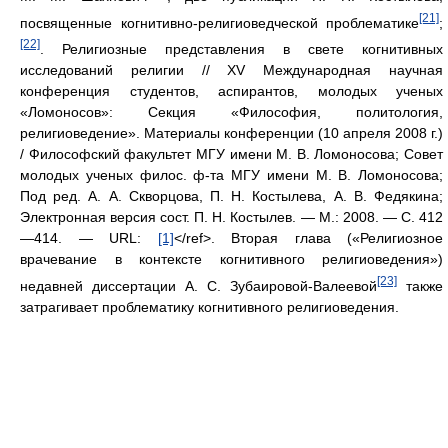
[21]
посвященные когнитивно-религиоведческой проблематике
;
[22]
. Религиозные представления в свете когнитивных
исследований религии // XV Международная научная
конференция студентов, аспирантов, молодых ученых
«Ломоносов»: Секция «Философия, политология,
религиоведение». Материалы конференции (10 апреля 2008 г.)
/ Философский факультет МГУ имени М. В. Ломоносова; Совет
молодых ученых филос. ф-та МГУ имени М. В. Ломоносова;
Под ред. А. А. Скворцова, П. Н. Костылева, А. В. Федякина;
Электронная версия сост. П. Н. Костылев. — М.: 2008. — С. 412
—414. — URL:
[1]
</ref>. Вторая глава («Религиозное
врачевание в контексте когнитивного религиоведения»)
[23]
недавней диссертации А. С. Зубаировой-Валеевой
также
затрагивает проблематику когнитивного религиоведения.