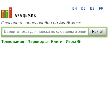
EN
DE
ES
FR
academic.ru
Словари и энциклопедии на Академике
Найти!
Толкования
Переводы
Книги
Игры ⚽