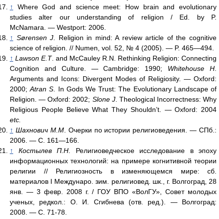
↑
Where God and science meet: How brain and evolutionary
studies alter our understanding of religion / Ed. by P.
McNamara. — Westport: 2006.
↑
Sørensen J
. Religion in mind: A review article of the cognitive
science of religion. // Numen, vol. 52, № 4 (2005). — P. 465—494.
↑
Lawson E.T
. and McCauley R.N. Rethinking Religion: Connecting
Cognition and Culture. — Cambridge: 1990;
Whitehouse H
.
Arguments and Icons: Divergent Modes of Religiosity. — Oxford:
2000;
Atran S
. In Gods We Trust: The Evolutionary Landscape of
Religion. — Oxford: 2002;
Slone J
. Theological Incorrectness: Why
Religious People Believe What They Shouldn’t. — Oxford: 2004
etc.
↑
Шахнович М.М
. Очерки по истории религиоведения. — СПб.:
2006. — С. 161—166.
↑
Костылев П.Н
. Религиоведческое исследование в эпоху
информационных технологий: на примере когнитивной теории
религии // Религиозность в изменяющемся мире: сб.
материалов I Междунаро. зим. религиовед. шк., г. Волгоград, 28
янв. — 3 февр. 2008 г. / ГОУ ВПО «ВолГУ», Совет молодых
ученых, редкол.: О. И. Сгибнева (отв. ред.). — Волгоград:
2008. — С. 71-78.