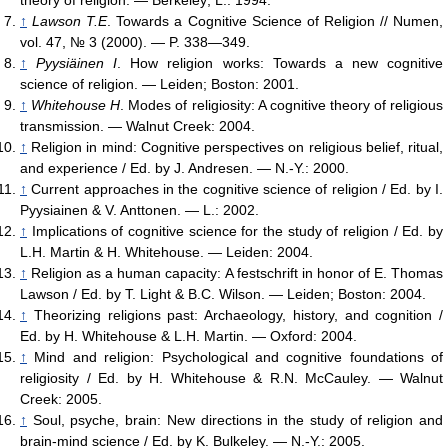
↑
Lawson T.E
. Towards a Cognitive Science of Religion // Numen,
vol. 47, № 3 (2000). — P. 338—349.
↑
Pyysiäinen I
. How religion works: Towards a new cognitive
science of religion. — Leiden; Boston: 2001.
↑
Whitehouse H
. Modes of religiosity: A cognitive theory of religious
transmission. — Walnut Creek: 2004.
↑
Religion in mind: Cognitive perspectives on religious belief, ritual,
and experience / Ed. by J. Andresen. — N.-Y.: 2000.
↑
Current approaches in the cognitive science of religion / Ed. by I.
Pyysiainen & V. Anttonen. — L.: 2002.
↑
Implications of cognitive science for the study of religion / Ed. by
L.H. Martin & H. Whitehouse. — Leiden: 2004.
↑
Religion as a human capacity: A festschrift in honor of E. Thomas
Lawson / Ed. by T. Light & B.C. Wilson. — Leiden; Boston: 2004.
↑
Theorizing religions past: Archaeology, history, and cognition /
Ed. by H. Whitehouse & L.H. Martin. — Oxford: 2004.
↑
Mind and religion: Psychological and cognitive foundations of
religiosity / Ed. by H. Whitehouse & R.N. McCauley. — Walnut
Creek: 2005.
↑
Soul, psyche, brain: New directions in the study of religion and
brain-mind science / Ed. by K. Bulkeley. — N.-Y.: 2005.