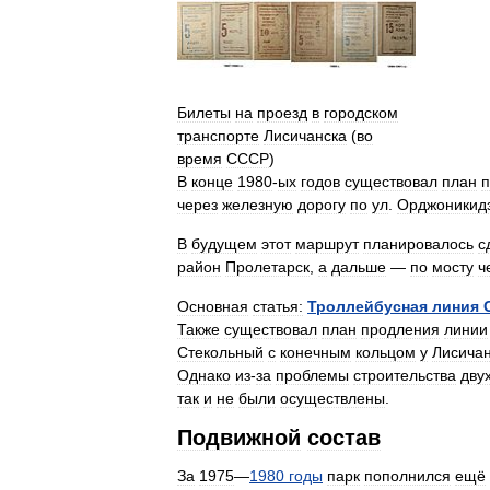
Билеты
на
проезд
в
городском
транспорте
Лисичанска
(
во
время
СССР
)
В
конце
1980
-
ых
годов
существовал
план
п
через
железную
дорогу
по
ул
.
Орджоникид
В
будущем
этот
маршрут
планировалось
с
район
Пролетарск
,
а
дальше
—
по
мосту
ч
Основная
статья:
Троллейбусная
линия
Также
существовал
план
продления
линии
Стекольный
с
конечным
кольцом
у
Лисичан
Однако
из
-
за
проблемы
строительства
дву
так
и
не
были
осуществлены
.
Подвижной
состав
За
1975
—
1980
годы
парк
пополнился
ещё