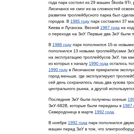
года
парк
состоял
из
29
машин
Škoda
-
9Tr
,
Лисичанск
не
смог
из
-
за
сложностей
освое
развитии
троллейбусного
парка
был
сдела
городов
.
В
1985
году
парк
составлял
37
ма
Киева
и
Луганска
.
Весной
1987
года
на
ход
о
переходе
на
ЗиУ
.
Первые
два
ЗиУ
были
В
1988
году
парк
пополнился
15
-
ю
новыми
пополнился
13
новыми
троллейбусами
Зи
на
эксплуатацию
троллейбусов
ЗиУ
,
так
как
из
которых
к
началу
1990
года
осталось
то
1990
году
в
Лисичанске
прекратили
эксплу
город
меньше
,
где
эксплуатируют
троллей
сей
день
сохранилось
лишь
два
кузова
тро
центрального
рынка
,
а
другой
используетс
Последние
ЗиУ
были
получены
осенью
19
ЗиУ
-
682В
,
которые
были
переданы
в
1987
Северодонецк
в
марте
1992
года
.
В
ноябре
1992
года
парк
пополнился
двум
машин
перед
ЗиУ
в
том
,
что
электрообору