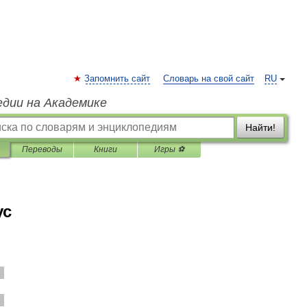
Запомнить сайт
Словарь на свой сайт
RU
едии на Академике
Найти!
Переводы
Книги
Игры ⚽
ус