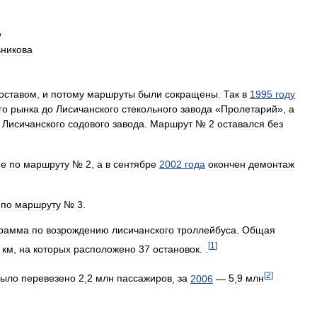
д
никова
оставом
,
и
потому
маршруты
были
сокращены
.
Так
в
1995
году
го
рынка
до
Лисичанского
стекольного
завода
«
Пролетарий
»,
а
Лисичанского
содового
завода
.
Маршрут
№
2
оставался
без
ие
по
маршруту
№
2
,
а
в
сентябре
2002
года
окончен
демонтаж
по
маршруту
№
3
.
грамма
по
возрождению
лисичанского
троллейбуса
.
Oбщая
[
1
]
км
,
на
которых
расположено
37
остановок
. .
[
2
]
было
перевезено
2
,
2
млн
пассажиров
,
за
2006
—
5
,
9
млн