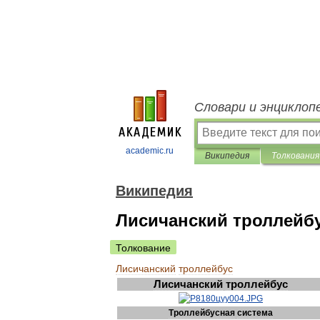
Словари и энциклоп
academic.ru
Википедия
Толкования
Википедия
Лисичанский троллейб
Толкование
Лисичанский
троллейбус
Лисичанский
троллейбус
Троллейбусная
система