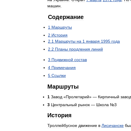
машин
.
Содержание
1
Маршруты
2
История
2
.
1
Маршруты
на
1
января
1995
года
2
.
2
Планы
продления
линий
3
Подвижной
состав
4
Примечания
5
Ссылки
Маршруты
1
Завод
«
Пролетарий
» —
Кирпичный
заво
3
Центральный
рынок
—
Школа
№
3
История
Троллейбусное
движение
в
Лисичанске
бы