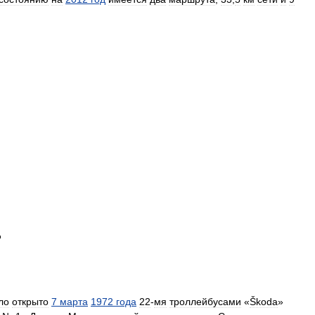
д
ло
открыто
7
марта
1972
года
22
-
мя
троллейбусами
«
Škoda
»