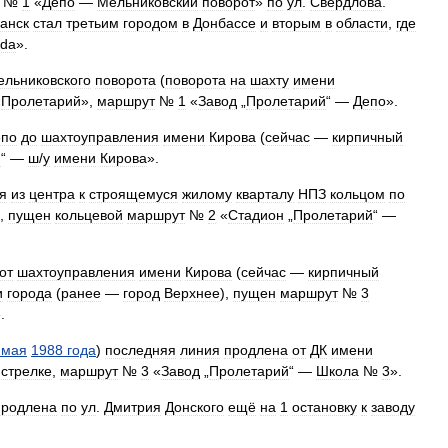
№
1
«
Депо
—
Мельниковский
поворот
»
по
ул
.
Свердлова
.
анск
стал
третьим
городом
в
Донбассе
и
вторым
в
области
,
где
da
».
ельниковского
поворота
(
поворота
на
шахту
имени
«
Пролетарий
»,
маршрут
№
1
«
Завод
„
Пролетарий
“ —
Депо
».
епо
до
шахтоуправления
имени
Кирова
(
сейчас
—
кирпичный
й
“ —
ш
/
у
имени
Кирова
».
я
из
центра
к
строящемуся
жилому
кварталу
НПЗ
кольцом
по
,
пущен
кольцевой
маршрут
№
2
«
Стадион
„
Пролетарий
“ —
от
шахтоуправления
имени
Кирова
(
сейчас
—
кирпичный
и
города
(
ранее
—
город
Верхнее
),
пущен
маршрут
№
3
.
мая
1988
года
)
последняя
линия
продлена
от
ДК
имени
стрелке
,
маршрут
№
3
«
Завод
„
Пролетарий
“ —
Школа
№
3
».
продлена
по
ул
.
Дмитрия
Донского
ещё
на
1
остановку
к
заводу