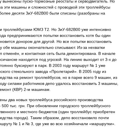
у
вынесены
пуско
-
тормозные
реостаты
и
серводвигатель
.
Но
на
эти
машины
и
сложностей
с
проводкой
эти
троллейбусы
более
десяти
ЗиУ
-
682В00
были
списаны
(
разобраны
на
и
троллейбусами
ЮМЗ
Т2
.
Но
ЗиУ
-
682В00
уже
интенсивно
ода
предпринимаются
попытки
восстановить
хотя
бы
один
ановится
донором
для
другой
.
Но
все
попытки
восстановить
у
обе
машины
окончательно
списывают
.
Из
-
за
нехватки
л
отменён
,
и
контактная
сеть
была
демонтирована
.
В
начале
исичанске
находится
под
угрозой
.
На
линию
выходит
от
3
-
х
до
тоянно
буксируют
в
парк
.
В
2003
году
маршрут
№
1
уже
ского
стекольного
завода
«
Пролетарий
».
В
2005
году
из
едства
на
ремонт
троллейбусов
,
но
в
парке
всего
9
машин
,
из
году
силами
работников
депо
удалось
восстановить
3
машины
,
емонт
(
КВР
)
2
-
м
машинам
.
ены
два
новых
троллейбуса
российского
производства
—
500
тыс
.
грн
.
При
обновлении
городского
троллейбусного
твенного
и
местного
бюджетов
(
один
троллейбус
приобретен
едства
города
).
Таким
образом
,
депо
восстановило
почти
ршруту
№
1
и
№
3
,
где
уже
во
всю
хозяйничали
«
маршрутки
».