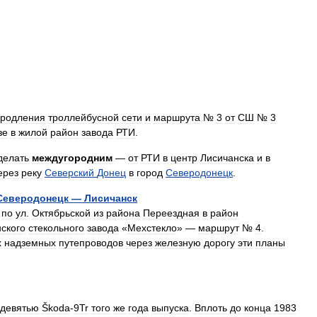
родления
троллейбусной
сети
и
маршрута
№
3
от
СШ
№
3
зе
в
жилой
район
завода
РТИ
.
делать
междугородним
—
от
РТИ
в
центр
Лисичанска
и
в
ерез
реку
Северский
Донец
в
город
Северодонецк
.
Северодонецк
—
Лисичанск
по
ул
.
Октябрьской
из
района
Переездная
в
район
ского
стекольного
завода
«
Мехстекло
» —
маршрут
№
4
.
х
надземных
путепроводов
через
железную
дорогу
эти
планы
девятью
Škoda
-
9Tr
того
же
года
выпуска
.
Вплоть
до
конца
1983