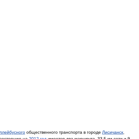
ллейбусного
общественного
транспорта
в
городе
Лисичанск
,
состоянию
на
2012
год
имеется
два
маршрута
,
33
,
5
км
сети
и
9