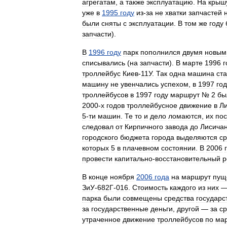
агрегатам
,
а
также
эксплуатацию
.
На
крыш
уже
в
1995
году
из
-
за
не
хватки
запчастей
были
сняты
с
эксплуатации
.
В
том
же
году
запчасти
).
В
1996
году
парк
пополнился
двумя
новым
списывались
(
на
запчасти
).
В
марте
1996
г
троллейбус
Киев
-
11У
.
Так
одна
машина
ст
машину
не
увенчались
успехом
,
в
1997
год
троллейбусов
в
1997
году
маршрут
№
2
бы
2000
-
х
годов
троллейбусное
движение
в
Л
5
-
ти
машин
.
Те
то
и
дело
ломаются
,
их
пос
следовал
от
Кирпичного
завода
до
Лисичан
городского
бюджета
города
выделяются
ср
которых
5
в
плачевном
состоянии
.
В
2006
провести
капитально
-
восстановительный
р
В
конце
ноября
2006
года
на
маршрут
пущ
ЗиУ
-
682Г
-
016
.
Стоимость
каждого
из
них
парка
были
совмещены
средства
государс
за
государственные
деньги
,
другой
—
за
ср
утраченное
движение
троллейбусов
по
ма