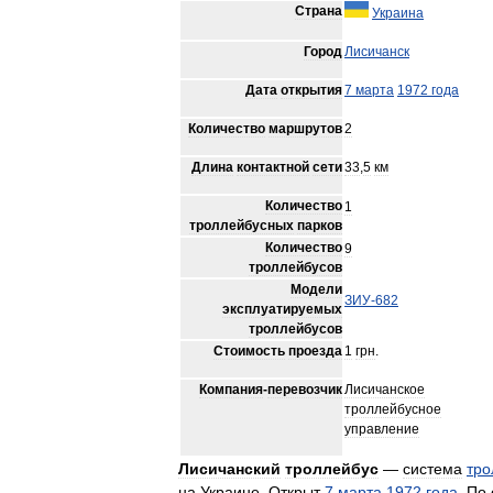
Страна
Украина
Город
Лисичанск
Дата
открытия
7
марта
1972
года
Количество
маршрутов
2
Длина
контактной
сети
33
,
5
км
Количество
1
троллейбусных
парков
Количество
9
троллейбусов
Модели
ЗИУ
-
682
эксплуатируемых
троллейбусов
Стоимость
проезда
1
грн
.
Компания
-
перевозчик
Лисичанское
троллейбусное
управление
Лисичанский
троллейбус
—
система
тро
на
Украине
.
Открыт
7
марта
1972
года
.
По