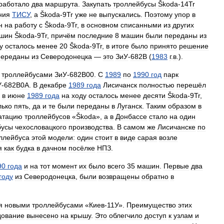
работало
два
маршрута
.
Закупать
троллейбусы
Škoda
-
14Tr
ния
ТИСУ
,
а
Škoda
-
9Tr
уже
не
выпускались
.
Поэтому
упор
в
н
на
работу
с
Škoda
-
9Tr
,
в
основном
списанными
из
других
шин
Škoda
-
9Tr
,
причём
последние
8
машин
были
переданы
из
у
осталось
менее
20
Škoda
-
9Tr
,
в
итоге
было
принято
решение
переданы
из
Северодонецка
—
это
ЗиУ
-
682В
(
1983
г
.
в
.).
троллейбусами
ЗиУ
-
682В00
.
С
1989
по
1990
год
парк
У
-
682В0А
.
В
декабре
1989
года
Лисичанск
полностью
перешёл
в
июне
1989
года
на
ходу
осталось
менее
десяти
Škoda
-
9Tr
,
лько
пять
,
да
и
те
были
переданы
в
Луганск
.
Таким
образом
в
атацию
троллейбусов
«
Škoda
»,
а
в
Донбассе
стало
на
один
бусы
чехословацкого
производства
.
В
самом
же
Лисичанске
по
ллейбуса
этой
модели:
один
стоит
в
виде
сарая
возле
я
как
будка
в
дачном
посёлке
НПЗ
.
90
года
и
на
тот
момент
их
было
всего
35
машин
.
Первые
два
году
из
Северодонецка
,
были
возвращены
обратно
в
я
новыми
троллейбусами
«
Киев
-
11У
».
Преимущество
этих
дование
вынесено
на
крышу
.
Это
облегчило
доступ
к
узлам
и