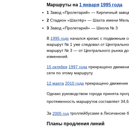
Маршруты
на
1
января
1995
года
1
Завод
«
Пролетарий
» —
Кирпичный
заво
2
Стадион
«
Шахтёр
» —
Шахта
имени
Мель
3
Завод
«
Пролетарий
» —
Школа
№
3
В
1995
году
начался
кризис
с
подвижным
с
маршрут
№
1
уже
следовал
от
Центрально
маршрут
№
3
—
от
Центрального
рынка
до
изменений
.
15
октября
1997
года
прекращено
движен
сети
по
этому
маршруту
.
12
марта
2010
года
прекращено
движение
Однако
руководством
города
принята
про
протяженность
маршрутов
составляет
34
,
6
За
2005
год
троллейбусами
в
Лисичанске
Планы
продления
линий