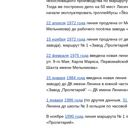
чехословацкого
производства
по
маршруту
Тогда
же
построено
депо
на
50
мест
.
Лисич
начали
эксплуатировать
троллейбусы
«
Ško
22
апреля
1972
года
линия
продлена
от
М
Мельникова
)
до
рабочего
посёлка
завода
15
ноября
1972
года
линия
продлена
от
д
завода
),
маршрут
№
1
«
Завод
„
Пролетари
22
февраля
1975
года
введена
новая
лини
ул
.
9
-
го
Мая
,
Карла
Маркса
,
Первомайской
Шахта
имени
Мельникова
».
15
января
1984
года
введена
новая
линия
завода
)
до
ДК
имени
Ленина
в
южной
част
«
Завод
„
Пролетарий
“ —
ДК
имени
Ленина
»
1
января
1986
года
(
по
другим
данным
,
31
Ленина
до
школы
№
3
кольцом
по
часовой
В
ноябре
1990
года
линия
маршрута
№
1
«
Пролетарий
».