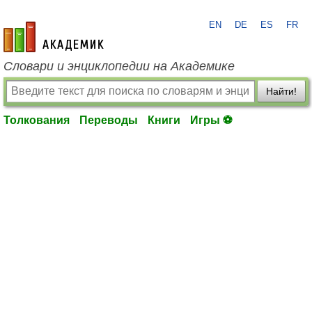
EN
DE
ES
FR
academic.ru
Словари и энциклопедии на Академике
Найти!
Толкования
Переводы
Книги
Игры ⚽