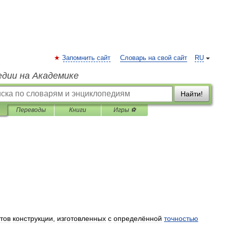
Запомнить сайт
Словарь на свой сайт
RU
едии на Академике
Найти!
Переводы
Книги
Игры ⚽
тов
конструкции
,
изготовленных
с
определённой
точностью