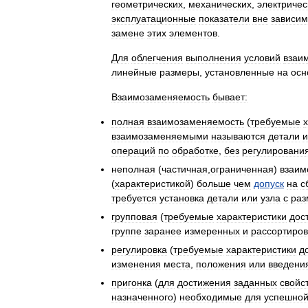
геометрических
,
механических
,
электричес
эксплуатационные
показатели
вне
зависим
замене
этих
элементов
.
Для
облегчения
выполнения
условий
взаи
линейные
размеры
,
установленные
на
осн
Взаимозаменяемость
бывает:
полная
взаимозаменяемость
(
требуемые
взаимозаменяемыми
называются
детали
и
операций
по
обработке
,
без
регулировани
неполная
(
частичная
,
ограниченная
)
взаим
(
характеристикой
)
больше
чем
допуск
на
с
требуется
установка
детали
или
узла
с
раз
групповая
(
требуемые
характеристики
дос
группе
заранее
измеренных
и
рассортиро
регулировка
(
требуемые
характеристики
д
изменения
места
,
положения
или
введени
пригонка
(
для
достижения
заданных
свойс
назначенного
)
необходимые
для
успешно