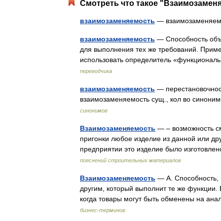
Смотреть что такое "Взаимозаменя
взаимозаменяемость
— взаимозаменяе
взаимозаменяемость
— Способность объ
для выполнения тех же требований. Приме
использовать определитель «функциона
переводчика
взаимозаменяемость
— перестановочност
взаимозаменяемость сущ., кол во синоним
синонимов
Взаимозаменяемость
— – возможность см
пригонки любое изделие из данной или дру
предприятии это изделие было изготовлен
пояснений строительных материалов
Взаимозаменяемость
— А. Способность, 
другим, который выполнит те же функции
когда товары могут быть обменены на ан
бизнес-терминов