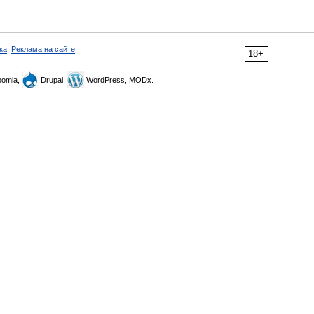
ка
,
Реклама на сайте
18+
omla,
Drupal,
WordPress, MODx.