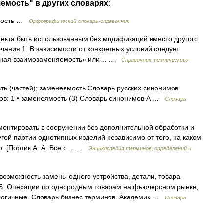
емость" в других словарях:
мость …
Орфографический словарь-справочник
екта быть использованным без модификаций вместо другого
чания 1. В зависимости от конкретных условий следует
льная взаимозаменяемость» или… …
Справочник технического
ь (частей); заменеямость Словарь русских синонимов.
ов: 1 • заменеямость (3) Словарь синонимов A …
Словарь
онтировать в сооружении без дополнительной обработки и
гой партии однотипных изделий независимо от того, на каком
о. [Портик А. А. Все о… …
Энциклопедия терминов, определений и
возможность замены одного устройства, детали, товара
. Б. Операции по однородным товарам на фьючерсном рынке,
алогичные. Словарь бизнес терминов. Академик …
Словарь