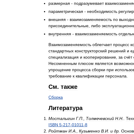
размерная
-
подразумевает
взаимозаменя
параметрическая
-
необходимость
регулир
внешняя
-
взаимозаменяемость
по
выход
присоединительные
,
либо
эксплуатационн
внутренняя
-
взаимозаменяемость
отдель
Взаимозаменяемость
облегчает
процесс
к
стандартных
конструкторский
решений
и
е
специализация
и
кооперирование
,
за
счёт
Несомненным
плюсом
является
возможно
упрощение
процесса
сборки
при
использо
требование
к
квалификации
персонала
.
См
.
также
Сборка
Литература
Мосталыгин
Г
.
П
.,
Толмечевский
Н
.
Н
..
Тех
ISBN
5
-
217
-
01011
-
8
Ройтман
И
.
А
.,
Кузьменко
В
.
И
.
и
др
.
Основ