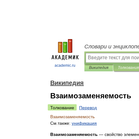
Словари и энциклоп
academic.ru
Википедия
Толкования
Википедия
Взаимозаменяемость
Толкование
Перевод
Взаимозаменяемость
См
.
также:
унификация
Взаимозаменяемость
—
свойство
элемен