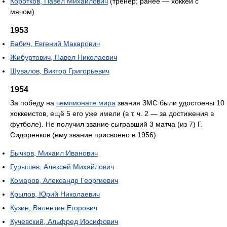
Коротков, Павел Михайлович
(тренер; ранее — хоккей с
мячом)
1953
Бабич, Евгений Макарович
Жибуртович, Павел Николаевич
Шувалов, Виктор Григорьевич
1954
За победу на
чемпионате мира
звания ЗМС были удостоены 10
хоккеистов, ещё 5 его уже имели (в т. ч. 2 — за достижения в
футболе). Не получил звание сыгравший 3 матча (из 7) Г.
Сидоренков (ему звание присвоено в 1956).
Бычков, Михаил Иванович
Гурышев, Алексей Михайлович
Комаров, Александр Георгиевич
Крылов, Юрий Николаевич
Кузин, Валентин Егорович
Кучевский, Альфред Иосифович