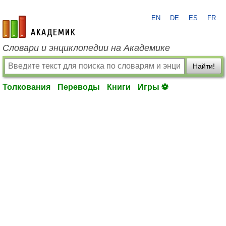
EN
DE
ES
FR
academic.ru
Словари и энциклопедии на Академике
Найти!
Толкования
Переводы
Книги
Игры ⚽