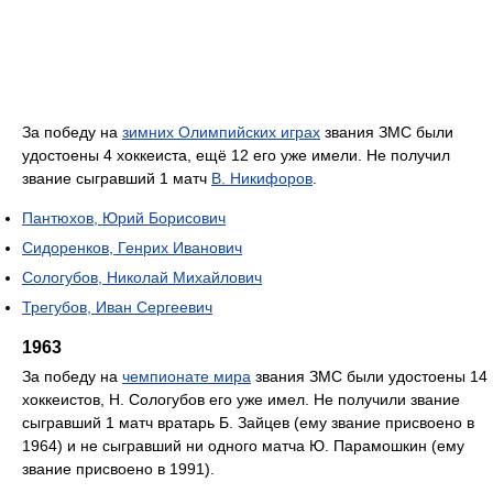
За победу на
зимних Олимпийских играх
звания ЗМС были
удостоены 4 хоккеиста, ещё 12 его уже имели. Не получил
звание сыгравший 1 матч
В. Никифоров
.
Пантюхов, Юрий Борисович
Сидоренков, Генрих Иванович
Сологубов, Николай Михайлович
Трегубов, Иван Сергеевич
1963
За победу на
чемпионате мира
звания ЗМС были удостоены 14
хоккеистов, Н. Сологубов его уже имел. Не получили звание
сыгравший 1 матч вратарь Б. Зайцев (ему звание присвоено в
1964) и не сыгравший ни одного матча Ю. Парамошкин (ему
звание присвоено в 1991).