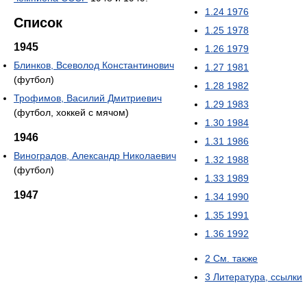
1.24
1976
Список
1.25
1978
1945
1.26
1979
Блинков, Всеволод Константинович
1.27
1981
(футбол)
1.28
1982
Трофимов, Василий Дмитриевич
1.29
1983
(футбол, хоккей с мячом)
1.30
1984
1946
1.31
1986
Виноградов, Александр Николаевич
1.32
1988
(футбол)
1.33
1989
1947
1.34
1990
1.35
1991
1.36
1992
2
См. также
3
Литература, ссылки