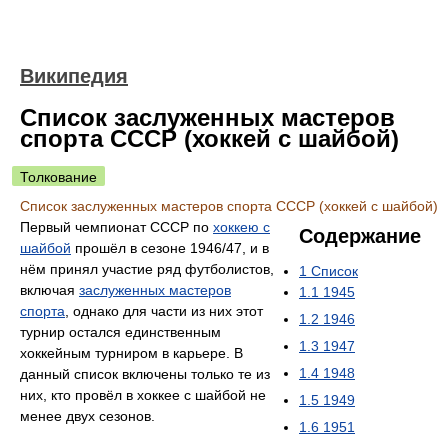
Википедия
Список заслуженных мастеров
спорта СССР (хоккей с шайбой)
Толкование
Список заслуженных мастеров спорта СССР (хоккей с шайбой)
Первый чемпионат СССР по
хоккею с
Содержание
шайбой
прошёл в сезоне 1946/47, и в
нём принял участие ряд футболистов,
1
Список
включая
заслуженных мастеров
1.1
1945
спорта
, однако для части из них этот
1.2
1946
турнир остался единственным
1.3
1947
хоккейным турниром в карьере. В
1.4
1948
данный список включены только те из
них, кто провёл в хоккее с шайбой не
1.5
1949
менее двух сезонов.
1.6
1951