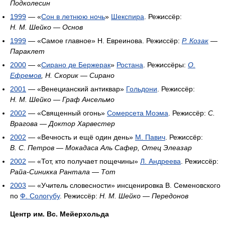
Подколесин
1999
— «
Сон в летнюю ночь
»
Шекспира
. Режиссёр:
Н. М. Шейко
—
Основ
1999
— «Самое главное» Н. Евреинова. Режиссёр:
Р. Козак
—
Параклет
2000
— «
Сирано де Бержерак
»
Ростана
. Режиссёры:
О.
Ефремов
, Н. Скорик
—
Сирано
2001
— «Венецианский антиквар»
Гольдони
. Режиссёр:
Н. М. Шейко
—
Граф Ансельмо
2002
— «Священный огонь»
Сомерсета Моэма
. Режиссёр:
С.
Врагова
—
Доктор Харвестер
2002
— «Вечность и ещё один день»
М. Павич
. Режиссёр:
В. С. Петров
—
Мокадаса Аль Сафер, Отец Элеазар
2002
— «Тот, кто получает пощечины»
Л. Андреева
. Режиссёр:
Райа-Синикка Рантала
—
Тот
2003
— «Учитель словесности» инсценировка В. Семеновского
по
Ф. Сологубу
. Режиссёр:
Н. М. Шейко
—
Передонов
Центр им. Вс. Мейерхольда