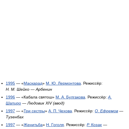
1995
— «
Маскарад
»
М. Ю. Лермонтова
. Режиссёр:
Н. М. Шейко
—
Арбенин
1996
— «Кабала святош»
М. А. Булгакова
. Режиссёр:
А.
Шапиро
—
Людовик XIV (ввод)
1997
— «
Три сестры
»
А. П. Чехова
. Режиссёр:
О. Ефремов
—
Тузенбах
1997
— «
Женитьба
»
Н. Гоголя
. Режиссёр:
Р. Козак
—