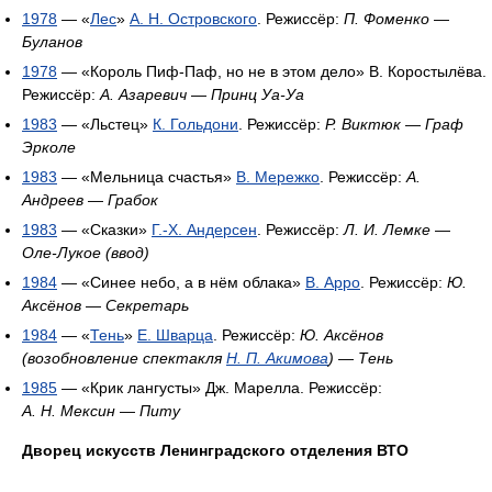
1978
— «
Лес
»
А. Н. Островского
. Режиссёр:
П. Фоменко
—
Буланов
1978
— «Король Пиф-Паф, но не в этом дело» В. Коростылёва.
Режиссёр:
А. Азаревич
—
Принц Уа-Уа
1983
— «Льстец»
К. Гольдони
. Режиссёр:
Р. Виктюк
—
Граф
Эрколе
1983
— «Мельница счастья»
В. Мережко
. Режиссёр:
А.
Андреев
—
Грабок
1983
— «Сказки»
Г.-Х. Андерсен
. Режиссёр:
Л. И. Лемке
—
Оле-Лукое (ввод)
1984
— «Синее небо, а в нём облака»
В. Арро
. Режиссёр:
Ю.
Аксёнов
—
Секретарь
1984
— «
Тень
»
Е. Шварца
. Режиссёр:
Ю. Аксёнов
(возобновление спектакля
Н. П. Акимова
)
—
Тень
1985
— «Крик лангусты» Дж. Марелла. Режиссёр:
А. Н. Мексин
—
Питу
Дворец искусств Ленинградского отделения ВТО