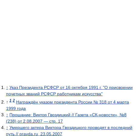
↑
Указ Президента РСФСР от 16 октября 1991 г. "О присвоении
почетных званий РСФСР работникам искусства"
1
2
↑
Награждён указом президента России № 318 от 4 марта
1999 года
↑
Прощание: Виктор Гвоздицкий // Газета «СК-новости», №8
(238) от 2.08.2007 — стр. 17
↑
Умершего актера Виктора Гвоздицкого проводят в последний
путь // pravda.ru, 23.05.2007