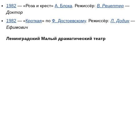
1982
— «Роза и крест»
А. Блока
. Режиссёр:
В. Рецептер
—
Доктор
1982
— «
Кроткая
» по
Ф. Достоевскому
. Режиссёр:
Л. Додин
—
Ефимович
Ленинградский Малый драматический театр