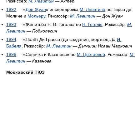
Режиссёр:
М. Левитин
—
Актёр
1992
— «
Дон Жуан
» инсценировка
М. Левитина
по Тирсо де
Молине и
Мольеру
. Режиссёр:
М. Левитин
—
Дон Жуан
1993
— «Женитьба Н. В. Гоголя» по
Н. Гоголю
. Режиссёр:
М.
Левитин
—
Подколесин
1994
— «Полёт Ди Грассо (До свидания, мертвецы)»
И.
Бабеля
. Режиссёр:
М. Левитин
—
Дымшиц Исаак Маркович
1996
— «Сонечка и Казанова» по
М. Цветаевой
. Режиссёр:
М.
Левитин
—
Казанова
Московский ТЮЗ