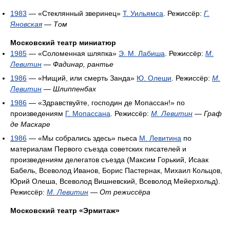
1983
— «Стеклянный зверинец»
Т. Уильямса
. Режиссёр:
Г.
Яновская
—
Том
Московский театр миниатюр
1985
— «Соломенная шляпка»
Э. М. Лабиша
. Режиссёр:
М.
Левитин
—
Фадинар, рантье
1986
— «Нищий, или смерть Занда»
Ю. Олеши
. Режиссёр:
М.
Левитин
—
Шлиппенбах
1986
— «Здравствуйте, господин де Мопассан!» по
произведениям
Г. Мопассана
. Режиссёр:
М. Левитин
—
Граф
де Маскаре
1986
— «Мы собрались здесь» пьеса
М. Левитина
по
материалам Первого съезда советских писателей и
произведениям делегатов съезда (Максим Горький, Исаак
Бабель, Всеволод Иванов, Борис Пастернак, Михаил Кольцов,
Юрий Олеша, Всеволод Вишневский, Всеволод Мейерхольд).
Режиссёр:
М. Левитин
—
От режиссёра
Московский театр «Эрмитаж»