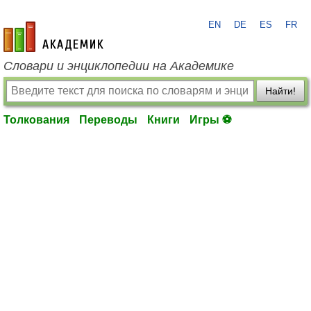
EN
DE
ES
FR
academic.ru
Словари и энциклопедии на Академике
Найти!
Толкования
Переводы
Книги
Игры ⚽