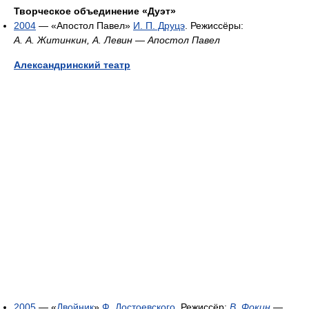
Творческое объединение «Дуэт»
2004
— «Апостол Павел»
И. П. Друцэ
. Режиссёры:
А. А. Житинкин, А. Левин
—
Апостол Павел
Александринский театр
2005
— «
Двойник
»
Ф. Достоевского
. Режиссёр:
В. Фокин
—