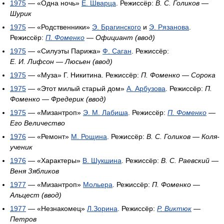
1975
— «Одна ночь»
Е. Шварца
. Режиссёр:
В. С. Голиков
—
Шурик
1975
— «Родственники»
Э. Брагинского
и
Э. Рязанова
.
Режиссёр:
П. Фоменко
—
Официант (ввод)
1975
— «Силуэты Парижа»
Ф. Саган
. Режиссёр:
Е. И. Лифсон
—
Люсьен (ввод)
1975
— «Муза» Г. Никитина. Режиссёр:
П. Фоменко
—
Сорока
1975
— «Этот милый старый дом»
А. Арбузова
. Режиссёр:
П.
Фоменко
—
Фредерик (ввод)
1975
— «Мизантроп»
Э. М. Лабиша
. Режиссёр:
П. Фоменко
—
Его Величество
1976
— «Ремонт»
М. Рощина
. Режиссёр:
В. С. Голиков
—
Коля-
ученик
1976
— «Характеры»
В. Шукшина
. Режиссёр:
В. С. Раевский
—
Веня Зябликов
1977
— «Мизантроп»
Мольера
. Режиссёр:
П. Фоменко
—
Альцест (ввод)
1977
— «Незнакомец»
Л.Зорина
. Режиссёр:
Р. Виктюк
—
Петров