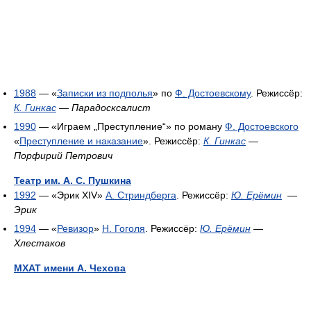
1988
— «
Записки из подполья
» по
Ф. Достоевскому
. Режиссёр:
К. Гинкас
—
Парадосксалист
1990
— «Играем „Преступление“» по роману
Ф. Достоевского
«
Преступление и наказание
». Режиссёр:
К. Гинкас
—
Порфирий Петрович
Театр им. А. С. Пушкина
1992
— «Эрик XIV»
А. Стриндберга
. Режиссёр:
Ю. Ерёмин
—
Эрик
1994
— «
Ревизор
»
Н. Гоголя
. Режиссёр:
Ю. Ерёмин
—
Хлестаков
МХАТ имени А. Чехова