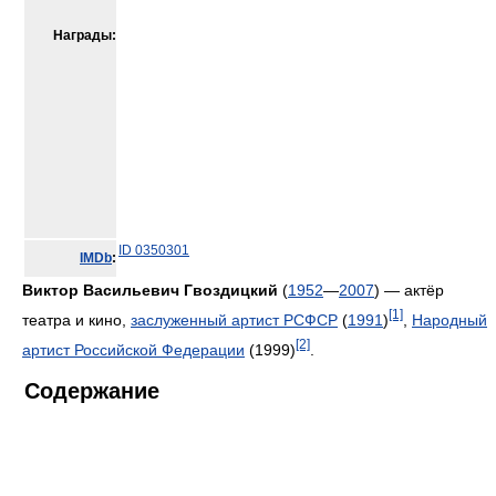
Награды:
ID 0350301
IMDb
:
Виктор Васильевич Гвоздицкий
(
1952
—
2007
) — актёр
[1]
театра и кино,
заслуженный артист РСФСР
(
1991
)
,
Народный
[2]
артист Российской Федерации
(1999)
.
Содержание