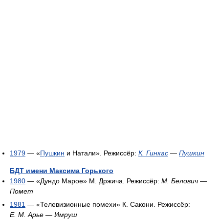
1979
— «
Пушкин
и Натали». Режиссёр:
К. Гинкас
—
Пушкин
БДТ имени Максима Горького
1980
— «Дундо Марое» М. Држича. Режиссёр:
М. Белович
—
Помет
1981
— «Телевизионные помехи» К. Сакони. Режиссёр:
Е. М. Арье
—
Имруш