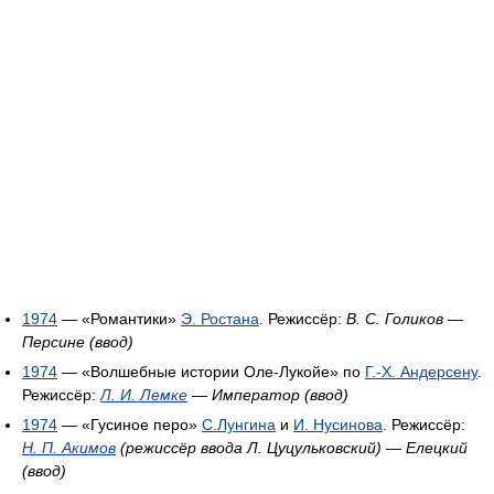
1974
— «Романтики»
Э. Ростана
. Режиссёр:
В. С. Голиков
—
Персине (ввод)
1974
— «Волшебные истории Оле-Лукойе» по
Г.-Х. Андерсену
.
Режиссёр:
Л. И. Лемке
—
Император (ввод)
1974
— «Гусиное перо»
С.Лунгина
и
И. Нусинова
. Режиссёр:
Н. П. Акимов
(режиссёр ввода Л. Цуцульковский)
—
Елецкий
(ввод)