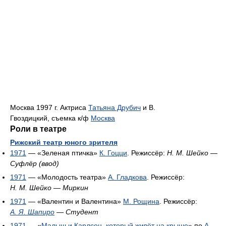
Москва 1997 г. Актриса
Татьяна Друбич
и В.
Гвоздицкий, съемка к/ф
Москва
Роли в театре
Рижский театр юного зрителя
1971
— «Зеленая птичка»
К. Гоцци
. Режиссёр:
Н. М. Шейко
—
Суфлёр (ввод)
1971
— «Молодость театра»
А. Гладкова
. Режиссёр:
Н. М. Шейко
—
Миркин
1971
— «Валентин и Валентина»
М. Рощина
. Режиссёр:
А. Я. Шапиро
—
Студент
1971
— «
Малыш и Карлсон, который живёт на крыше
» по
А.