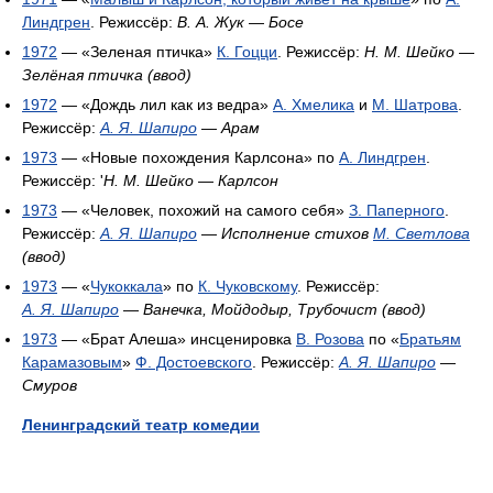
Линдгрен
. Режиссёр:
В. А. Жук
—
Босе
1972
— «Зеленая птичка»
К. Гоцци
. Режиссёр:
Н. М. Шейко
—
Зелёная птичка (ввод)
1972
— «Дождь лил как из ведра»
А. Хмелика
и
М. Шатрова
.
Режиссёр:
А. Я. Шапиро
—
Арам
1973
— «Новые похождения Карлсона» по
А. Линдгрен
.
Режиссёр: '
Н. М. Шейко
—
Карлсон
1973
— «Человек, похожий на самого себя»
З. Паперного
.
Режиссёр:
А. Я. Шапиро
—
Исполнение стихов
М. Светлова
(ввод)
1973
— «
Чукоккала
» по
К. Чуковскому
. Режиссёр:
А. Я. Шапиро
—
Ванечка, Мойдодыр, Трубочист (ввод)
1973
— «Брат Алеша» инсценировка
В. Розова
по «
Братьям
Карамазовым
»
Ф. Достоевского
. Режиссёр:
А. Я. Шапиро
—
Смуров
Ленинградский театр комедии