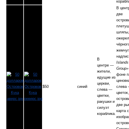
корабл
В цент
две
остров
плету
шляпы
ожерел
чёрног
жемчуг
надпи
В
Islands
центре —
Group»
жители,
фоне п
идущие из
циновк
церкви,
$50
синий
слева
слева —
цветок,
цветки,
остров
ракушки и
две ры
силуэт
карта с
кораблика.
изобра
остров
Северн