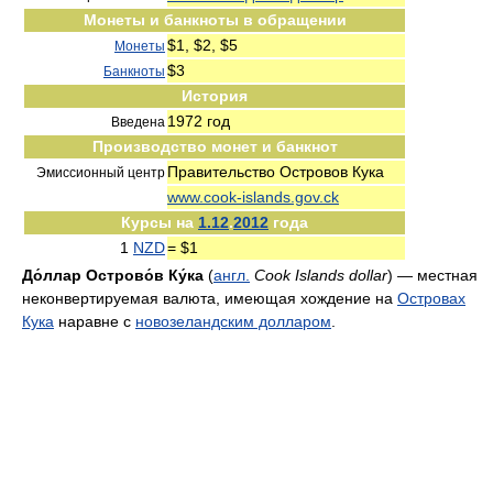
Монеты и банкноты в обращении
$1, $2, $5
Монеты
$3
Банкноты
История
1972 год
Введена
Производство монет и банкнот
Правительство Островов Кука
Эмиссионный центр
www.cook-islands.gov.ck
Курсы на
1.12
.
2012
года
1
NZD
= $1
До́ллар Острово́в Ку́ка
(
англ.
Cook Islands dollar
) — местная
неконвертируемая валюта, имеющая хождение на
Островах
Кука
наравне с
новозеландским долларом
.