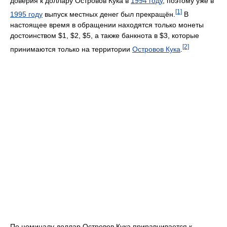
доверия к доллару Островов Кука в
1994 году
, поэтому уже в
[1]
1995 году
выпуск местных денег был прекращён.
В
настоящее время в обращении находятся только монеты
достоинством $1, $2, $5, а также банкнота в $3, которые
[2]
принимаются только на территории
Островов Кука
.
По номиналу доллар Островов Кука приравнивается к