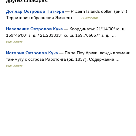
других словарях:
Доллар Островов Питкэрн
— Pitcairn Islands dollar (англ.)
Территория обращения Эмитент …
Википедия
Население Островов Кука
— Координаты: 21°14′00″ ю. ш.
159°46′00″ з. д. / 21.233333° ю. ш. 159.766667° з. д. …
Википедия
История Островов Кука
— Па те Поу Арики, вождь племени
такимуту с острова Раротонга (ок. 1837). Содержание …
Википедия