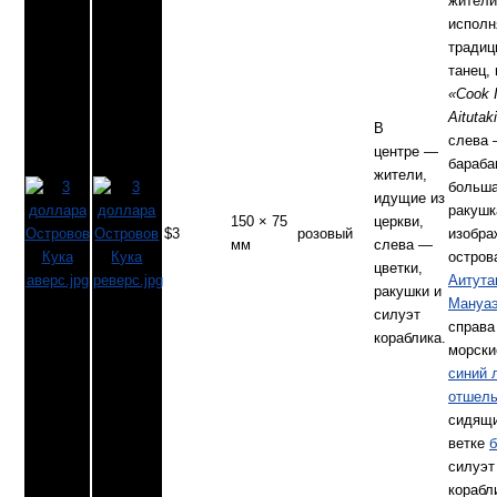
жители
испол
традиц
танец,
«Cook 
Aitutak
В
слева 
центре —
бараба
жители,
больш
идущие из
ракушк
150 × 75
церкви,
$3
розовый
изобра
мм
слева —
остров
цветки,
Аитута
ракушки и
Мануа
силуэт
справа
кораблика.
морски
синий 
отшель
сидящи
ветке
б
силуэт
корабл