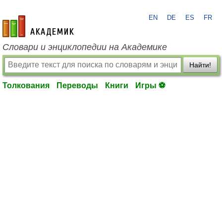
EN
DE
ES
FR
academic.ru
Словари и энциклопедии на Академике
Найти!
Толкования
Переводы
Книги
Игры ⚽