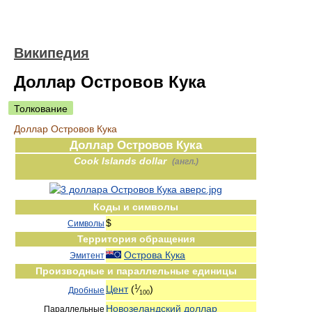
Википедия
Доллар Островов Кука
Толкование
Доллар Островов Кука
Доллар Островов Кука
Cook Islands dollar
(англ.)
Коды и символы
$
Символы
Территория обращения
Острова Кука
Эмитент
Производные и параллельные единицы
Цент
(
)
1
⁄
Дробные
100
Новозеландский доллар
Параллельные