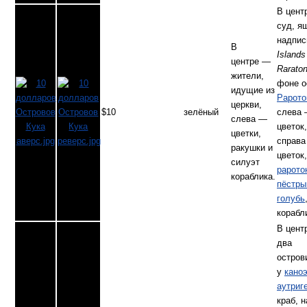
В цент
суд, я
надпи
В
Islands
центре —
Rarato
жители,
фоне о
идущие из
Рарото
церкви,
$10
зелёный
слева
слева —
цветок,
цветки,
справ
ракушки и
цветок,
силуэт
рарото
кораблика.
пёстры
голубь
корабл
В цент
два
остров
у
кано
аутриг
краб, 