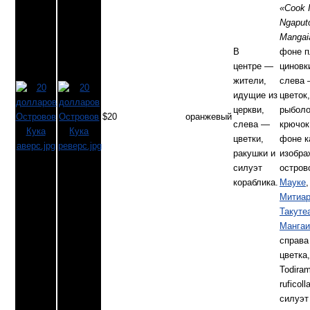
«Cook 
Ngaput
Mangai
В
фоне п
центре —
циновк
жители,
слева
идущие из
цветок,
церкви,
рыболо
$20
оранжевый
слева —
крючок
цветки,
фоне к
ракушки и
изобра
силуэт
остро
кораблика.
Мауке
,
Митиа
Такуте
Мангаи
справа
цветка
Todira
ruficolla
силуэт