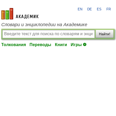
EN
DE
ES
FR
academic.ru
Словари и энциклопедии на Академике
Найти!
Толкования
Переводы
Книги
Игры ⚽