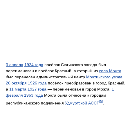
3 апреля
1924 года
посёлок Сюгинского завода был
переименован в посёлок Красный, в который из
села Можга
был перенесён административный центр
Можгинского уезда
.
26 октября
1926 года
посёлок преобразован в город Красный,
а
11 марта
1927 года
— переименован в город Можга.
1
февраля
1963 года
Можга была отнесена к городам
[5]
республиканского подчинения
Удмуртской АССР
.