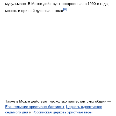
мусульмане. В Можге действует, построенная в 1990-е годы,
[9]
мечеть и при ней духовная школа
.
Также в Можге действуют несколько протестантских общин —
Евангельские христиане-баптисты
,
Церковь адвентистов
седьмого дня
и
Российская церковь христиан веры