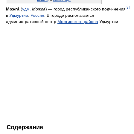
Можга
на
Викискладе
[3]
Можга́
(
удм.
Можга
) — город республиканского подчинения
в
Удмуртии
,
Россия
. В городе располагается
административный центр
Можгинского района
Удмуртии.
Содержание