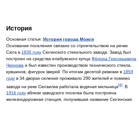
История
Основная статья:
История города Можги
Основание поселения связано со строительством на речке
Сюга в
1835 году
Сюгинского стекольного завода. Завод был
построен на средства елабужского купца
Фёдора Григорьевича
Чернова
и был известен производством технического стекла,
кувшинов, фигурок зверей. По итогам десятой ревизии в
1859
году
в 34 дворах селения проживало 290 жителей и помимо
[4]
завода на реке Сюгаилка работала водяная мельница
. В
1916 году
вблизи заводского поселка была построена
железнодорожная станция, получившая название Сюгинская.