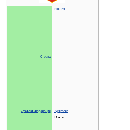
Россия
Страна
Субъект федерации
Удмуртия
Можга