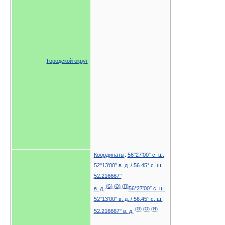
Городской округ
Координаты
:
56°27′00″ с. ш.
52°13′00″ в. д.
/
56.45° с. ш.
52.216667°
(G)
(O)
(Я)
в. д.
56°27′00″ с. ш.
52°13′00″ в. д.
/
56.45° с. ш.
(G)
(O)
(Я)
52.216667° в. д.