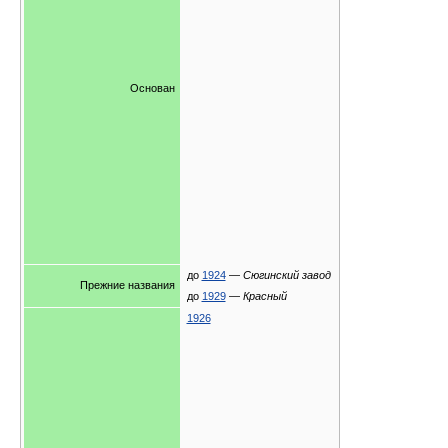
Основан
до
1924
—
Сюгинский завод
Прежние названия
до
1929
—
Красный
1926