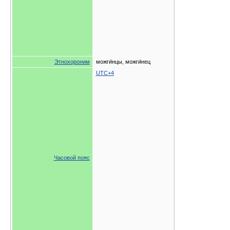
Этнохороним
можги́нцы, можги́нец
UTC+4
Часовой пояс