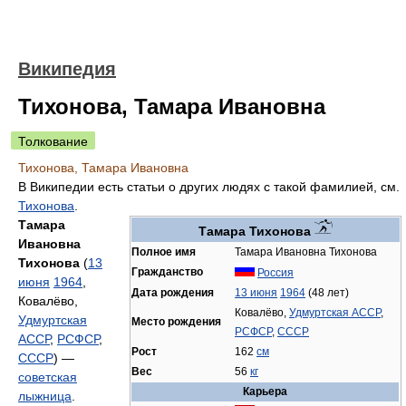
Википедия
Тихонова, Тамара Ивановна
Толкование
Тихонова, Тамара Ивановна
В Википедии есть статьи о других людях с такой фамилией, см.
Тихонова
.
Тамара
Тамара Тихонова
Ивановна
Полное имя
Тамара Ивановна Тихонова
Тихонова
(
13
Гражданство
Россия
июня
1964
,
Дата рождения
13 июня
1964
(48 лет)
Ковалёво,
Ковалёво,
Удмуртская АССР
,
Удмуртская
Место рождения
РСФСР
,
СССР
АССР
,
РСФСР
,
Рост
162
см
СССР
) —
Вес
56
кг
советская
Карьера
лыжница
.