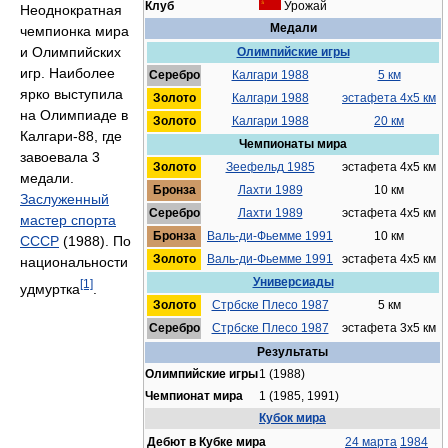
Клуб
Урожай
Неоднократная
Медали
чемпионка мира
и Олимпийских
Олимпийские игры
игр. Наиболее
Серебро
Калгари 1988
5 км
ярко выступила
Золото
Калгари 1988
эстафета 4x5 км
на Олимпиаде в
Золото
Калгари 1988
20 км
Калгари-88, где
Чемпионаты мира
завоевала 3
Золото
Зеефельд 1985
эстафета 4x5 км
медали.
Бронза
Лахти 1989
10 км
Заслуженный
Серебро
Лахти 1989
эстафета 4x5 км
мастер спорта
Бронза
Валь-ди-Фьемме 1991
10 км
СССР
(1988). По
Золото
Валь-ди-Фьемме 1991
эстафета 4x5 км
национальности
Универсиады
[1]
удмуртка
.
Золото
Стрбске Плесо 1987
5 км
Серебро
Стрбске Плесо 1987
эстафета 3x5 км
Результаты
Олимпийские игры
1 (1988)
Чемпионат мира
1 (1985, 1991)
Кубок мира
Дебют в Кубке мира
24 марта
1984