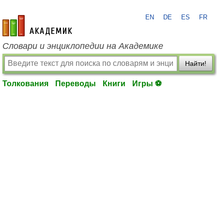
EN
DE
ES
FR
academic.ru
Словари и энциклопедии на Академике
Найти!
Толкования
Переводы
Книги
Игры ⚽