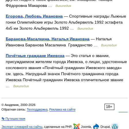
Фёдоровна Макарова …
Википедия
Егорова, Любовь Ивановна
— Спортивные награды Лыжные
гонки Олимпийские игры Золото Альбервилль 1992 эстафета
4x5 км Золото Альбервилль 1992 …
Википедия
Баранова-Масалкина, Наталья Ивановна
— Наталья
Ивановна Баранова Масалкина Гражданство …
Википедия
Почётные граждане Ижевска
— Это статья о звании,
присуждаемом жителям города Ижевска, о лицах, удостоенные
сословного звания «Почётный гражданин Ижевского завода»
см. здесь. Нагрудный значок Почётного гражданина города
Ижевска Почётный гражданин Ижевска отличительное звание
…
Википедия
© Академик, 2000-2026
18+
Обратная связь:
Техподдержка
,
Реклама на сайте
👣 Путешествия
Экспорт словарей на сайты
, сделанные на PHP,
Joomla,
Drupal,