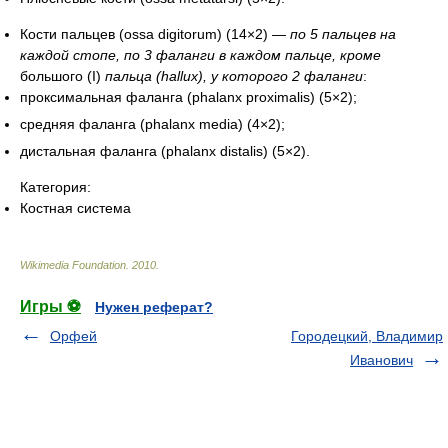
Кости пальцев (ossa digitorum) (14×2) —
по 5 пальцев на
каждой стопе, по 3 фаланги в каждом пальце, кроме
большого (I)
пальца (hallux), у которого 2 фаланги
:
проксимальная фаланга (phalanx proximalis) (5×2);
средняя фаланга (phalanx media) (4×2);
дистальная фаланга (phalanx distalis) (5×2).
Категория:
Костная система
Wikimedia Foundation
.
2010
.
Игры ⚽
Нужен реферат?
Орфей
Городецкий, Владимир
Иванович