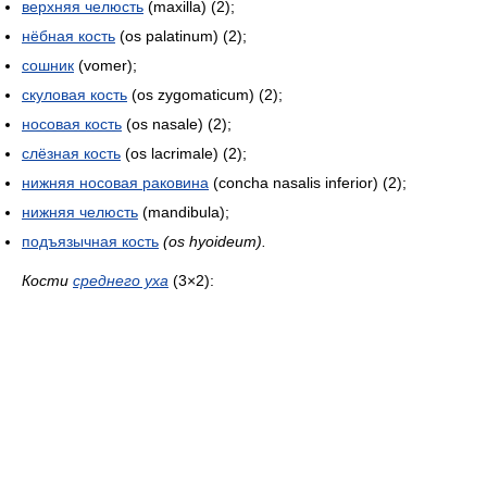
верхняя челюсть
(maxilla) (2);
нёбная кость
(os palatinum) (2);
сошник
(vomer);
скуловая кость
(os zygomaticum) (2);
носовая кость
(os nasale) (2);
слёзная кость
(os lacrimale) (2);
нижняя носовая раковина
(concha nasalis inferior) (2);
нижняя челюсть
(mandibula);
подъязычная кость
(os hyoideum).
Кости
среднего уха
(3×2):