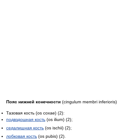
Пояс нижней конечности
(cingulum membri inferioris)
Тазовая кость (os coxae) (2):
подвздошная кость
(os ilium) (2);
седалищная кость
(os ischii) (2);
лобковая кость
(os pubis) (2).