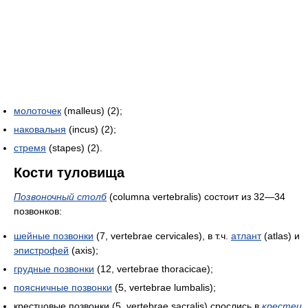
молоточек
(malleus) (2);
наковальня
(incus) (2);
стремя
(stapes) (2).
Кости туловища
Позвоночный столб
(columna vertebralis) состоит из 32—34
позвонков:
шейные позвонки
(7, vertebrae cervicales), в т.ч.
атлант
(atlas) и
эпистрофей
(axis);
грудные позвонки
(12, vertebrae thoracicae);
поясничные позвонки
(5, vertebrae lumbalis);
крестцовые позвонки (5, vertebrae sacralis) срослись в
крестец