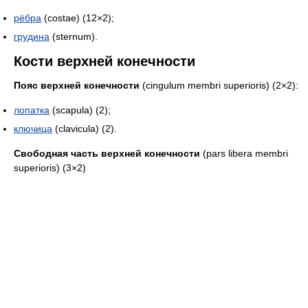
рёбра
(costae) (12×2);
грудина
(sternum).
Кости верхней конечности
Пояс верхней конечности
(cingulum membri superioris) (2×2):
лопатка
(scapula) (2);
ключица
(clavicula) (2).
Свободная часть верхней конечности
(pars libera membri
superioris) (3×2)