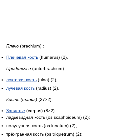
Плечо
(brachium) :
Плечевая кость
(humerus) (2).
Предплечье
(anterbrachium):
локтевая кость
(ulna) (2);
лучевая кость
(radius) (2).
Кисть (manus)
(27×2).
Запястье
(carpus) (8×2):
ладьевидная кость (os scaphoideum) (2);
полулунная кость (os lunatum) (2);
трёхгранная кость (os triquetrum) (2);