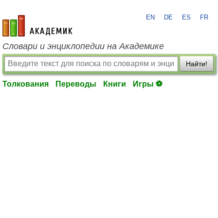
EN
DE
ES
FR
academic.ru
Словари и энциклопедии на Академике
Найти!
Толкования
Переводы
Книги
Игры ⚽