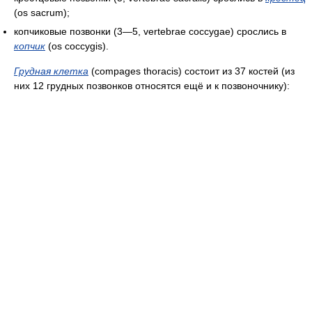
(os sacrum);
копчиковые позвонки (3—5, vertebrae coccygae) срослись в
копчик
(os coccygis).
Грудная клетка
(compages thoracis) состоит из 37 костей (из
них 12 грудных позвонков относятся ещё и к позвоночнику):