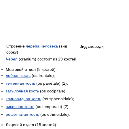
Строение
черепа человека
(вид
Вид спереди
сбоку)
Череп
(cranium) состоит из 29 костей.
Мозговой отдел (8 костей):
лобная кость
(os frontale);
теменная кость
(os parietale) (2);
затылочная кость
(os occipitale);
клиновидная кость
(os sphenoidale);
височная кость
(os temporale) (2);
решётчатая кость
(os ethmoidale).
Лицевой отдел (15 костей):