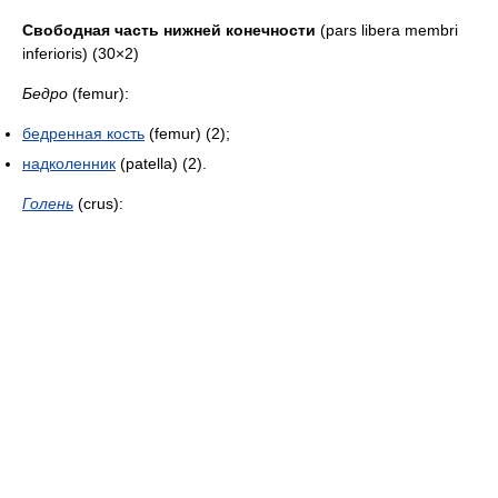
Свободная часть нижней конечности
(pars libera membri
inferioris) (30×2)
Бедро
(femur):
бедренная кость
(femur) (2);
надколенник
(patella) (2).
Голень
(crus):