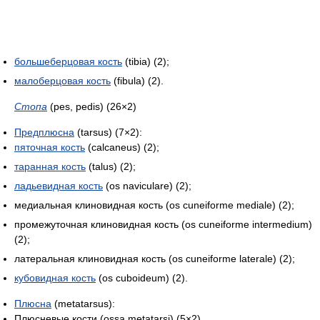
большеберцовая кость
(tibia) (2);
малоберцовая кость
(fibula) (2).
Стопа
(pes, pedis) (26×2)
Предплюсна
(tarsus) (7×2):
пяточная кость
(calcaneus) (2);
таранная кость
(talus) (2);
ладьевидная кость
(os naviculare) (2);
медиальная клиновидная кость (os cuneiforme mediale) (2);
промежуточная клиновидная кость (os cuneiforme intermedium)
(2);
латеральная клиновидная кость (os cuneiforme laterale) (2);
кубовидная кость
(os cuboideum) (2).
Плюсна
(metatarsus):
Плюсневые кости (ossa metatarsi) (5×2).