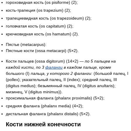
гороховидная кость (os pisiforme) (2);
кость-трапеция (os trapezium) (2);
трапециевидная кость (os trapezoideum) (2);
головчатая кость (os capitatum) (2);
крючковидная кость (os hamatum) (2).
Пястье (metacarpus):
Пястные кости (ossa metacarpi) (5×2).
Кости пальцев (ossa digitorum) (14×2) —
по 5 пальцев на
каждой кисти, по 3
фаланги
в каждом пальце, кроме
большого (I)
пальца, у которого 2 фаланги
: (большой палец, I
(pollex); указательный палец, II (index); средний палец, III
(digitus medius); безымянный палец, IV (digitus anultaris);
мизинец, V (digitus minimus)).
проксимальная фаланга (phalanx proximalis) (5×2);
средняя фаланга (phalanx media) (4×2);
дистальная фаланга (phalanx distalis) (5×2).
Кости нижней конечности