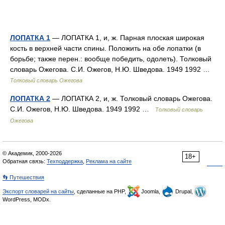
ЛОПАТКА 1
— ЛОПАТКА 1, и, ж. Парная плоская широкая
кость в верхней части спины. Положить на обе лопатки (в
борьбе; также перен.: вообще победить, одолеть). Толковый
словарь Ожегова. С.И. Ожегов, Н.Ю. Шведова. 1949 1992 …
Толковый словарь Ожегова
ЛОПАТКА 2
— ЛОПАТКА 2, и, ж. Толковый словарь Ожегова.
С.И. Ожегов, Н.Ю. Шведова. 1949 1992 …
Толковый словарь
Ожегова
© Академик, 2000-2026
18+
Обратная связь:
Техподдержка
,
Реклама на сайте
👣 Путешествия
Экспорт словарей на сайты
, сделанные на PHP,
Joomla,
Drupal,
WordPress, MODx.