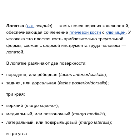
Лопа́тка
(
лат.
scapula
) — кость пояса верхних конечностей,
обеспечивающая сочленение
плечевой кости
с
ключицей
. У
человека это плоская кость приблизительно треугольной
формы, схожая с формой инструмента труда человека —
лопатой.
В лопатке различают две поверхности:
передняя, или рёберная (
facies anterior/costalis
),
задняя, или дорсальная (
facies posterior/dorsalis
);
три края:
верхний (
margo superior
),
медиальный, или позвоночный (
margo medialis
),
латеральный, или подкрыльцовый (
margo lateralis
);
и три угла: