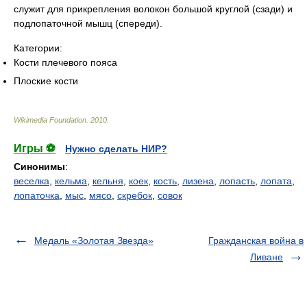
служит для прикрепления волокон большой круглой (сзади) и
подлопаточной мышц (спереди).
Категории:
Кости плечевого пояса
Плоские кости
Wikimedia Foundation
.
2010
.
Игры ⚽
Нужно сделать НИР?
Синонимы
:
веселка
,
кельма
,
кельня
,
коек
,
кость
,
лизена
,
лопасть
,
лопата
,
лопаточка
,
мыс
,
мясо
,
скребок
,
совок
Медаль «Золотая Звезда»
Гражданская война в
Ливане