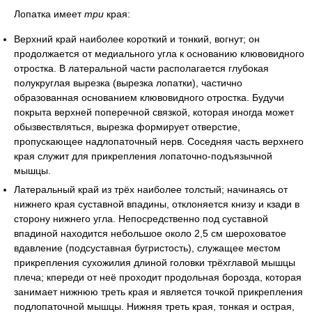
Лопатка имеет
три
края:
Верхний край наиболее короткий и тонкий, вогнут; он
продолжается от медиального угла к основанию клювовидного
отростка. В латеральной части располагается глубокая
полукруглая вырезка (вырезка лопатки), частично
образованная основанием клювовидного отростка. Будучи
покрыта верхней поперечной связкой, которая иногда может
обызвествляться, вырезка формирует отверстие,
пропускающее надлопаточный нерв. Соседняя часть верхнего
края служит для прикрепления лопаточно-подъязычной
мышцы.
Латеральный край из трёх наиболее толстый; начинаясь от
нижнего края суставной впадины, отклоняется книзу и кзади в
сторону нижнего угла. Непосредственно под суставной
впадиной находится небольшое около 2,5 см шероховатое
вдавление (подсуставная бугристость), служащее местом
прикрепления сухожилия длиной головки трёхглавой мышцы
плеча; кпереди от неё проходит продольная борозда, которая
занимает нижнюю треть края и является точкой прикрепления
подлопаточной мышцы. Нижняя треть края, тонкая и острая,