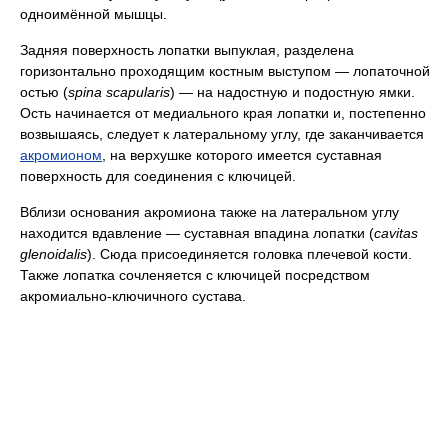
одноимённой мышцы.
Задняя поверхность лопатки выпуклая, разделена
горизонтально проходящим костным выступом — лопаточной
остью (
spina scapularis
) — на надостную и подостную ямки.
Ость начинается от медиального края лопатки и, постепенно
возвышаясь, следует к латеральному углу, где заканчивается
акромионом
, на верхушке которого имеется суставная
поверхность для соединения с ключицей.
Вблизи основания акромиона также на латеральном углу
находится вдавление — суставная впадина лопатки (
cavitas
glenoidalis
). Сюда присоединяется головка плечевой кости.
Также лопатка сочленяется с ключицей посредством
акромиально-ключичного сустава.