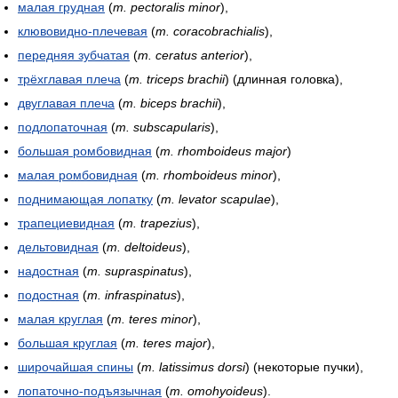
малая грудная
(
m. pectoralis minor
),
клювовидно-плечевая
(
m. coracobrachialis
),
передняя зубчатая
(
m. ceratus anterior
),
трёхглавая плеча
(
m. triceps brachii
) (длинная головка),
двуглавая плеча
(
m. biceps brachii
),
подлопаточная
(
m. subscapularis
),
большая ромбовидная
(
m. rhomboideus major
)
малая ромбовидная
(
m. rhomboideus minor
),
поднимающая лопатку
(
m. levator scapulae
),
трапециевидная
(
m. trapezius
),
дельтовидная
(
m. deltoideus
),
надостная
(
m. supraspinatus
),
подостная
(
m. infraspinatus
),
малая круглая
(
m. teres minor
),
большая круглая
(
m. teres major
),
широчайшая спины
(
m. latissimus dorsi
) (некоторые пучки),
лопаточно-подъязычная
(
m. omohyoideus
).