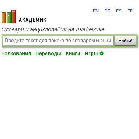
EN
DE
ES
FR
academic.ru
Словари и энциклопедии на Академике
Найти!
Толкования
Переводы
Книги
Игры ⚽