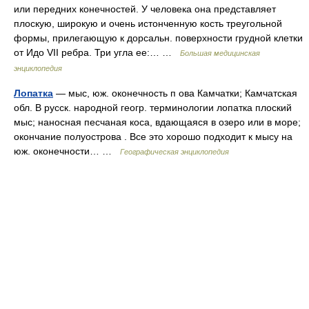
или передних конечностей. У человека она представляет
плоскую, широкую и очень истонченную кость треугольной
формы, прилегающую к дорсальн. поверхности грудной клетки
от Идо VII ребра. Три угла ее:… …
Большая медицинская
энциклопедия
Лопатка
— мыс, юж. оконечность п ова Камчатки; Камчатская
обл. В русск. народной геогр. терминологии лопатка плоский
мыс; наносная песчаная коса, вдающаяся в озеро или в море;
окончание полуострова . Все это хорошо подходит к мысу на
юж. оконечности… …
Географическая энциклопедия