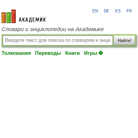
EN
DE
ES
FR
academic.ru
Словари и энциклопедии на Академике
Найти!
Толкования
Переводы
Книги
Игры ⚽