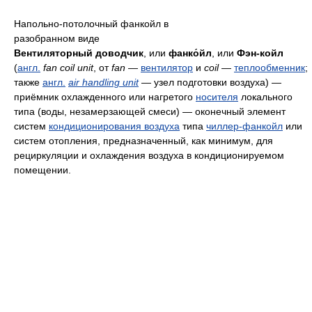
Напольно-потолочный фанкойл в
разобранном виде
Вентиляторный доводчик
, или
фанко́йл
, или
Фэн-койл
(
англ.
fan coil unit
, от
fan
—
вентилятор
и
coil
—
теплообменник
;
также
англ.
air handling unit
— узел подготовки воздуха) —
приёмник охлажденного или нагретого
носителя
локального
типа (воды, незамерзающей смеси) — оконечный элемент
систем
кондиционирования воздуха
типа
чиллер-фанкойл
или
систем отопления, предназначенный, как минимум, для
рециркуляции и охлаждения воздуха в кондиционируемом
помещении.