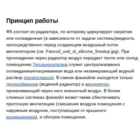
Принцип работы
ФК состоит из радиатора, по которому циркулирует нагретая
или охлажденная (в зависимости от задачи системы)жидкость
непосредственно перед создающим воздушный поток
вентилятором (см. Fancoil_unit_sl_silicone_firestop.jpg). При
прохождении через радиатор воздух передает тепло или холод
помещению.
Теплоносителем
служит централизованно
охлаждаемая/нагреваемая вода или незамерзающий водный
раствор
этиленгликоля
. В самом фанкойле находится только
теплообменник
(водяной радиатор) и
вентилятор
,
прокачивающий через него комнатный воздух. В более
сложных системах фанкойл может также обеспечивать
приточную вентиляцию (смешение воздуха помещения с
наружным воздухом, поступающим от крышного
кондиционера
), и обогрев помещения.