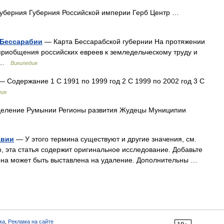
уберния Губерния Российской империи Герб Центр …
 Бессарабии
— Карта Бессарабской губернии На протяжении
 приобщения российских евреев к земледельческому труду и
х …
Википедия
 Содержание 1 С 1991 по 1999 год 2 С 1999 по 2002 год 3 С
дия
еление Румынии Регионы развития Жудецы Муниципии
авии
— У этого термина существуют и другие значения, см.
 эта статья содержит оригинальное исследование. Добавьте
 она может быть выставлена на удаление. Дополнительны …
ка
,
Реклама на сайте