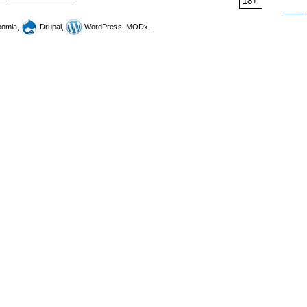
18+
omla,
Drupal,
WordPress, MODx.