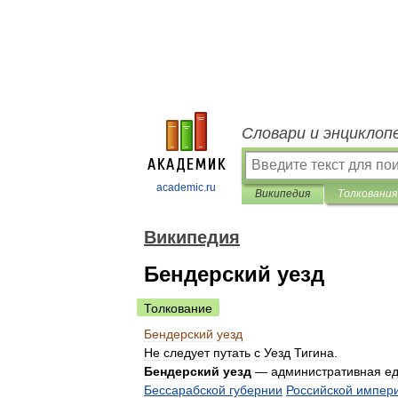
Словари и энциклоп
academic.ru
Википедия
Толкования
Википедия
Бендерский уезд
Толкование
Бендерский
уезд
Не
следует
путать
с
Уезд
Тигина
.
Бендерский
уезд
—
административная
е
Бессарабской
губернии
Российской
импер