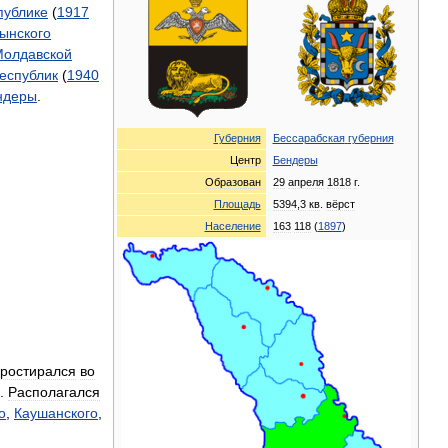
публике
(
1917
ынского
олдавской
еспублик
(
1940
ндеры
.
Губерния
Бессарабская
губерния
Центр
Бендеры
Образован
29
апреля
1818
г
.
Площадь
5394
,
3
кв
.
вёрст
Население
163
118
(
1897
)
ростирался
во
.
Располагался
о
,
Каушанского
,
,