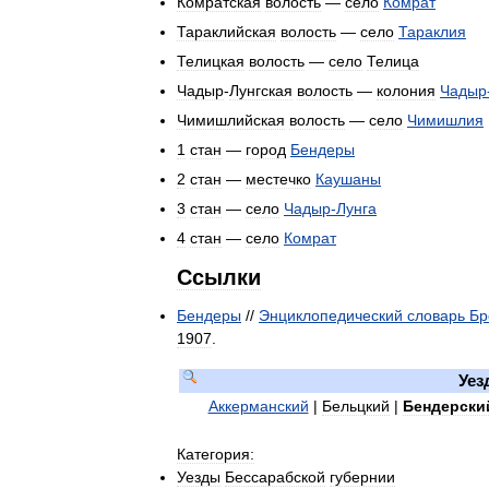
Комратская
волость
—
село
Комрат
Тараклийская
волость
—
село
Тараклия
Телицкая
волость
—
село
Телица
Чадыр
-
Лунгская
волость
—
колония
Чадыр
Чимишлийская
волость
—
село
Чимишлия
1
стан
—
город
Бендеры
2
стан
—
местечко
Каушаны
3
стан
—
село
Чадыр
-
Лунга
4
стан
—
село
Комрат
Ссылки
Бендеры
//
Энциклопедический
словарь
Бр
1907
.
Уез
Аккерманский
|
Бельцкий
|
Бендерски
Категория:
Уезды
Бессарабской
губернии