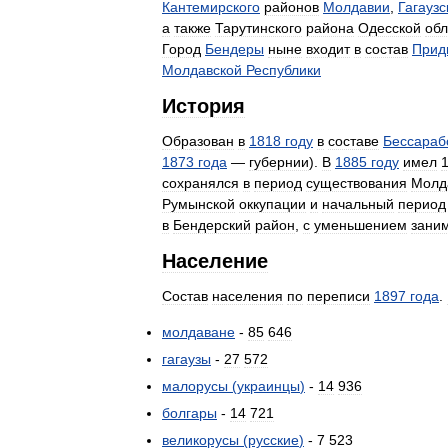
Кантемирского
районов
Молдавии
,
Гагаузс
а
также
Тарутинского
района
Одесской
обл
Город
Бендеры
ныне
входит
в
состав
Прид
Молдавской
Республики
История
Образован
в
1818
году
в
составе
Бессараб
1873
года
—
губернии
).
В
1885
году
имел
сохранялся
в
период
существования
Молд
Румынской
оккупации
и
начальный
период
в
Бендерский
район
,
с
уменьшением
зани
Население
Состав
населения
по
переписи
1897
года
.
молдаване
-
85
646
гагаузы
-
27
572
малорусы
(
украинцы
)
-
14
936
болгары
-
14
721
великорусы
(
русские
)
-
7
523