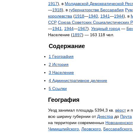
1917
),
в
Молдавской
Демократической
Рес
—
1918
),
в
губернаторстве
Бессарабия
Рум
королевства
(
1918
—
1940
,
1941
—
1944
),
в
М
ССР
Союза
Советских
Социалистических
Р
—
1941
,
1944
—
1947
).
Уездный
город
—
Бе
Население
(
1897
) —
163
118
чел
.
Содержание
1
География
2
История
3
Население
4
Административное
деление
5
Ссылки
География
Уезд
занимал
площадь
5394
,
3
кв
.
вёрст
и
п
всю
ширину
губернии
от
Днестра
до
Прута
на
территории
современных
Новоаненског
Чимишлийского
,
Леовского
,
Бессарабского