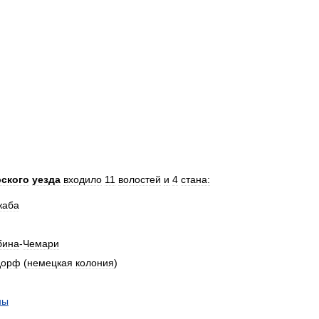
ского
уезда
входило
11
волостей
и
4
стана:
жаба
бина
-
Чемари
дорф
(
немецкая
колония
)
ны