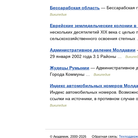
Бессарабская область
— Бессарабская г
Википедия
Еврейские земледельческие колонии в
нескольких десятилетий XIX века с целью
сельскохозяйственного освоения степны
Административное деление Молдавии
—
29 января 2002 года 3.1 Районы …
Википе
Жудецы Румынии
— Административное д
Города Коммуны …
Википедия
Индекс автомобильных номеров Молд
Индекс автомобильных номеров. Возможно,
ссылки на источники, в противном случае
Википедия
© Академик, 2000-2026
Обратная связь:
Техподдерж