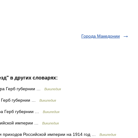
Города Македонии
зд" в других словарях:
тра Герб губернии …
Википедия
а Герб губернии …
Википедия
ра Герб губернии …
Википедия
сийской империи …
Википедия
 и приходов Российской империи на 1914 год …
Википедия