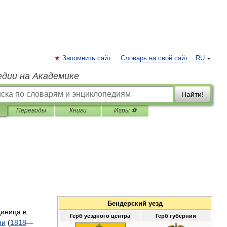
Запомнить сайт
Словарь на свой сайт
RU
едии на Академике
Найти!
Переводы
Книги
Игры ⚽
Бендерский
уезд
диница
в
Герб
уездного
центра
Герб
губернии
ии
(
1818
—