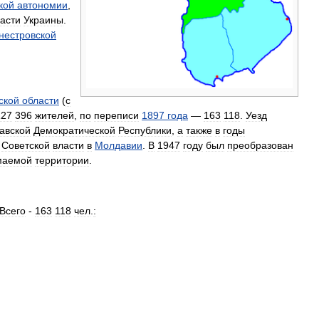
кой
автономии
,
асти
Украины
.
нестровской
ской
области
(
с
127
396
жителей
,
по
переписи
1897
года
—
163
118
.
Уезд
авской
Демократической
Республики
,
а
также
в
годы
Советской
власти
в
Молдавии
.
В
1947
году
был
преобразован
маемой
территории
.
Всего
-
163
118
чел
.
: