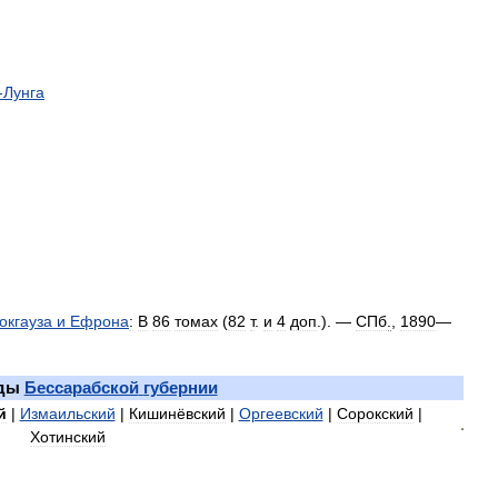
-
Лунга
окгауза
и
Ефрона
:
В
86
томах
(
82
т
.
и
4
доп
.). —
СПб
.
,
1890
—
ды
Бессарабской
губернии
й
|
Измаильский
|
Кишинёвский
|
Оргеевский
|
Сорокский
|
Хотинский