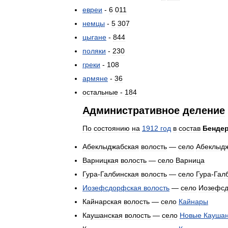
евреи
-
6
011
немцы
-
5
307
цыгане
-
844
поляки
-
230
греки
-
108
армяне
-
36
остальные
-
184
Административное
деление
По
состоянию
на
1912
год
в
состав
Бендер
Абеклыджабская
волость
—
село
Абеклыд
Варницкая
волость
—
село
Варница
Гура
-
Галбинская
волость
—
село
Гура
-
Гал
Иозефсдорфская
волость
—
село
Иозефс
Кайнарская
волость
—
село
Кайнары
Каушанская
волость
—
село
Новые
Кауша