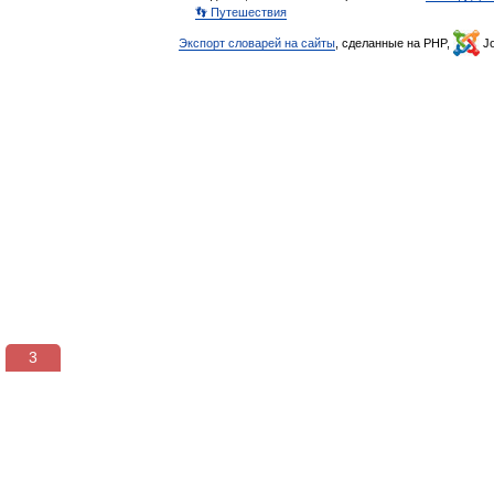
👣 Путешествия
Экспорт словарей на сайты
, сделанные на PHP,
Jo
3