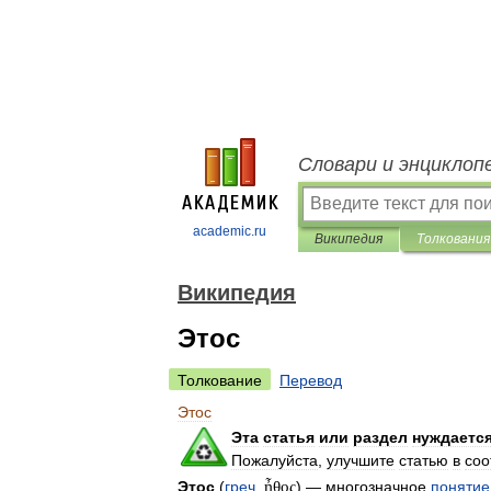
Словари и энциклоп
academic.ru
Википедия
Толкования
Википедия
Этос
Толкование
Перевод
Этос
Эта
статья
или
раздел
нуждаетс
Пожалуйста
,
улучшите
статью
в
соо
Этос
(
греч
.
ἦθος
) —
многозначное
понятие