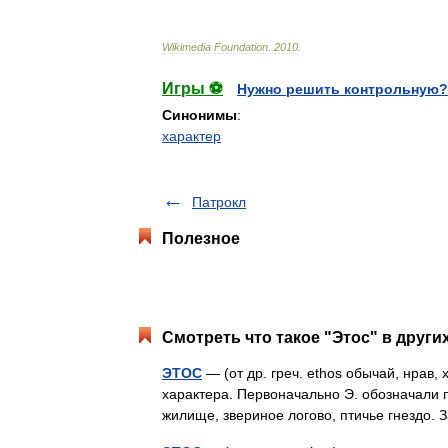
Wikimedia
Foundation
.
2010
.
Игры ⚽
Нужно решить контрольную?
Синонимы
:
характер
Патрокл
Полезное
Смотреть что такое "Этос" в други
ЭТОС
— (от др. греч. ethos обычай, нрав,
характера. Первоначально Э. обозначали 
жилище, звериное логово, птичье гнездо