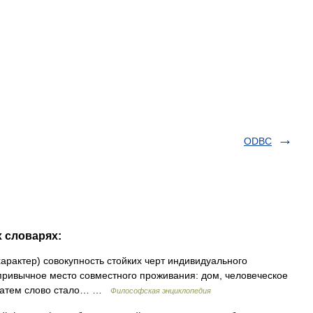
ODBC
х словарях:
 характер) совокупность стойких черт индивидуального
привычное место совместного проживания: дом, человеческое
. Затем слово стало… …
Философская энциклопедия