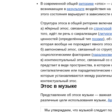
В
современной
общей
риторике
«
этос
» —
возникающее
в
результате
воздействия
на
этого
состояния
варьируют
в
зависимости
Структура
этоса
в
общей
риторике
включа
а
)
ядерный
этос
,
связанный
со
структурой
того
,
идёт
ли
речь
о
сакрализации
(
литурги
ценностей
(
определённый
тип
поэзии
),
об
которая
вообще
не
порождает
явного
этос
б
)
автономный
этос
,
связанный
со
структ
социологическими
факторами
(
паралингви
в
)
контекстуальный
этос
,
связанный
со
предстает
в
виде
пространства
,
в
котором
синтагматические
или
парадигматические
которые
устанавливаются
между
различн
контекстуальный
этос
.
Этос
в
музыке
Представление
об
этосе
музыки
—
важная
различные
цели
использования
музыки
,
Ар
Мы
утверждаем
,
что
музыкой
следует
по