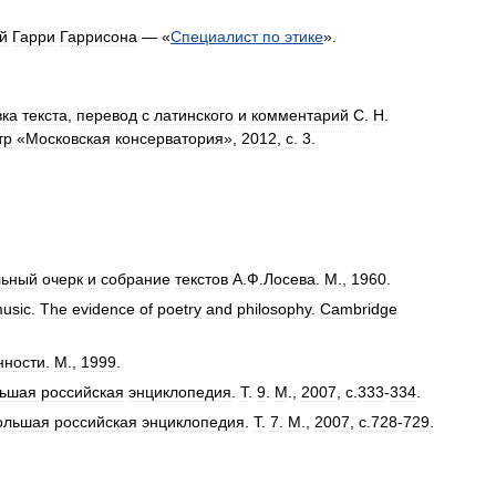
й
Гарри
Гаррисона
— «
Специалист
по
этике
».
вка
текста
,
перевод
с
латинского
и
комментарий
С
.
Н
.
тр
«
Московская
консерватория
»,
2012
,
с
.
3
.
льный
очерк
и
собрание
текстов
А
.
Ф
.
Лосева
.
М
.,
1960
.
usic
.
The
evidence
of
poetry
and
philosophy
.
Cambridge
нности
.
М
.,
1999
.
ьшая
российская
энциклопедия
.
Т
.
9
.
М
.,
2007
,
с
.
333
-
334
.
ольшая
российская
энциклопедия
.
Т
.
7
.
М
.,
2007
,
с
.
728
-
729
.