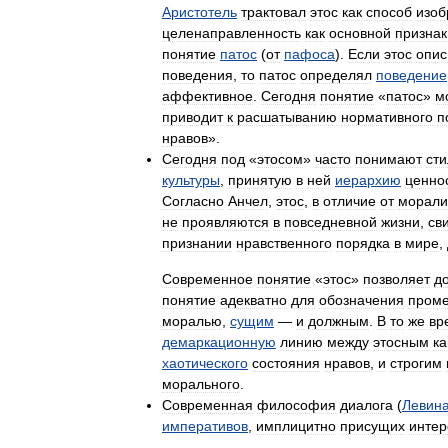
Аристотель
трактовал
этос
как
способ
изоб
целенаправленность
как
основной
признак
понятие
патос
(
от
пафоса
).
Если
этос
опис
поведения
,
то
патос
определял
поведение
аффективное
.
Сегодня
понятие
«
патос
»
м
приводит
к
расшатыванию
нормативного
п
нравов
».
Сегодня
под
«
этосом
»
часто
понимают
сти
культуры
,
принятую
в
ней
иерархию
ценно
Согласно
Анчел
,
этос
,
в
отличие
от
морали
не
проявляются
в
повседневной
жизни
,
св
признании
нравственного
порядка
в
мире
,
Современное
понятие
«
этос
»
позволяет
д
понятие
адекватно
для
обозначения
проме
моралью
,
сущим
—
и
должным
.
В
то
же
вр
демаркационную
линию
между
этосным
ка
хаотического
состояния
нравов
,
и
строгим
морального
.
Современная
философия
диалога
(
Левин
императивов
,
имплицитно
присущих
интер