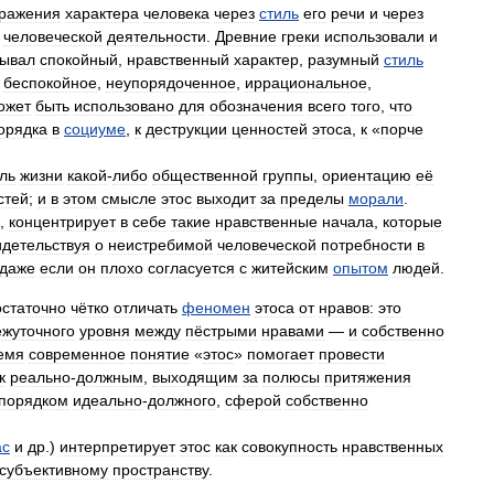
ражения
характера
человека
через
стиль
его
речи
и
через
человеческой
деятельности
.
Древние
греки
использовали
и
ывал
спокойный
,
нравственный
характер
,
разумный
стиль
беспокойное
,
неупорядоченное
,
иррациональное
,
ожет
быть
использовано
для
обозначения
всего
того
,
что
орядка
в
социуме
,
к
деструкции
ценностей
этоса
,
к
«
порче
ль
жизни
какой
-
либо
общественной
группы
,
ориентацию
её
стей
;
и
в
этом
смысле
этос
выходит
за
пределы
морали
.
,
концентрирует
в
себе
такие
нравственные
начала
,
которые
идетельствуя
о
неистребимой
человеческой
потребности
в
даже
если
он
плохо
согласуется
с
житейским
опытом
людей
.
остаточно
чётко
отличать
феномен
этоса
от
нравов:
это
жуточного
уровня
между
пёстрыми
нравами
—
и
собственно
емя
современное
понятие
«
этос
»
помогает
провести
к
реально
-
должным
,
выходящим
за
полюсы
притяжения
порядком
идеально
-
должного
,
сферой
собственно
ас
и
др
.)
интерпретирует
этос
как
совокупность
нравственных
субъективному
пространству
.