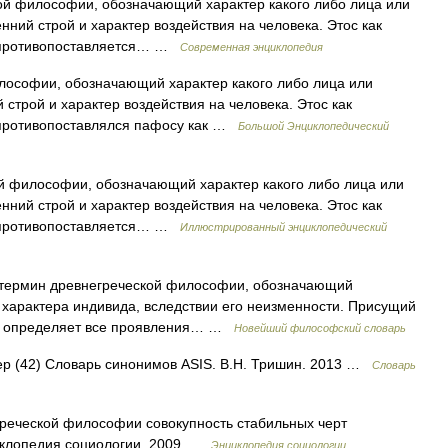
ной философии, обозначающий характер какого либо лица или
нний строй и характер воздействия на человека. Этос как
о противопоставляется… …
Современная энциклопедия
илософии, обозначающий характер какого либо лица или
й строй и характер воздействия на человека. Этос как
 противопоставлялся пафосу как …
Большой Энциклопедический
ой философии, обозначающий характер какого либо лица или
нний строй и характер воздействия на человека. Этос как
о противопоставляется… …
Иллюстрированный энциклопедический
1) термин древнегреческой философии, обозначающий
т характера индивида, вследствии его неизменности. Присущий
в) определяет все проявления… …
Новейший философский словарь
тер (42) Словарь синонимов ASIS. В.Н. Тришин. 2013 …
Словарь
егреческой философии совокупность стабильных черт
циклопедия социологии, 2009 …
Энциклопедия социологии