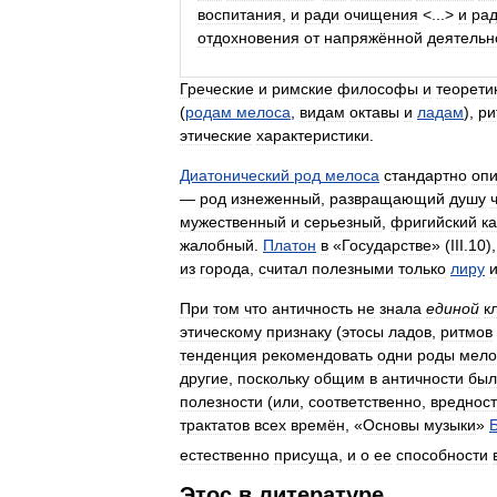
воспитания
,
и
ради
очищения
<...>
и
ра
отдохновения
от
напряжённой
деятельн
Греческие
и
римские
философы
и
теорети
(
родам
мелоса
,
видам
октавы
и
ладам
),
ри
этические
характеристики
.
Диатонический
род
мелоса
стандартно
оп
—
род
изнеженный
,
развращающий
душу
мужественный
и
серьезный
,
фригийский
ка
жалобный
.
Платон
в
«
Государстве
» (
III
.
10
)
из
города
,
считал
полезными
только
лиру
При
том
что
античность
не
знала
единой
к
этическому
признаку
(
этосы
ладов
,
ритмов
тенденция
рекомендовать
одни
роды
мело
другие
,
поскольку
общим
в
античности
был
полезности
(
или
,
соответственно
,
вреднос
трактатов
всех
времён
, «
Основы
музыки
»
естественно
присуща
,
и
о
ее
способности
Этос
в
литературе