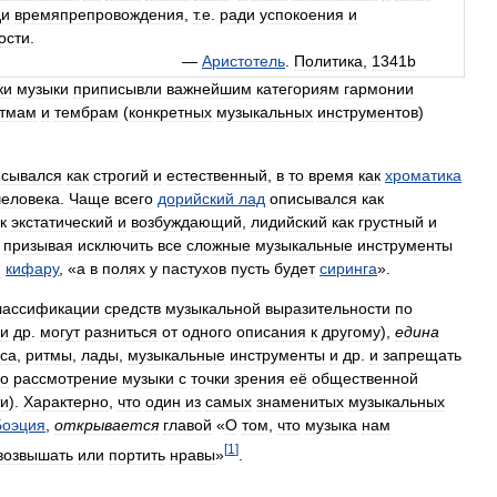
ди
времяпрепровождения
,
т
.
е
.
ради
успокоения
и
ости
.
—
Аристотель
.
Политика
,
1341b
ки
музыки
приписывли
важнейшим
категориям
гармонии
тмам
и
тембрам
(
конкретных
музыкальных
инструментов
)
исывался
как
строгий
и
естественный
,
в
то
время
как
хроматика
человека
.
Чаще
всего
дорийский
лад
описывался
как
к
экстатический
и
возбуждающий
,
лидийский
как
грустный
и
,
призывая
исключить
все
сложные
музыкальные
инструменты
и
кифару
, «
а
в
полях
у
пастухов
пусть
будет
сиринга
».
лассификации
средств
музыкальной
выразительности
по
и
др
.
могут
разниться
от
одного
описания
к
другому
),
едина
са
,
ритмы
,
лады
,
музыкальные
инструменты
и
др
.
и
запрещать
о
рассмотрение
музыки
с
точки
зрения
её
общественной
ти
).
Характерно
,
что
один
из
самых
знаменитых
музыкальных
Боэция
,
открывается
главой
«
О
том
,
что
музыка
нам
[
1
]
возвышать
или
портить
нравы
»
.