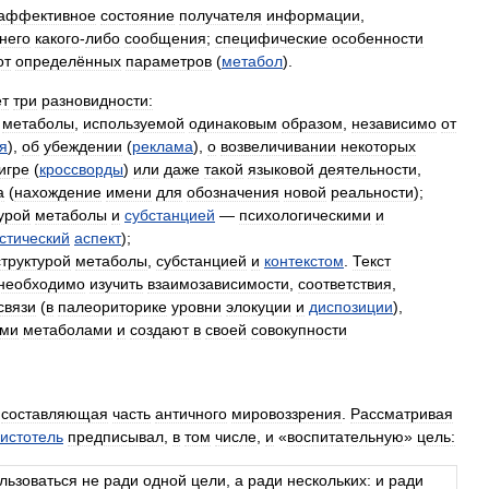
аффективное
состояние
получателя
информации
,
него
какого
-
либо
сообщения
;
специфические
особенности
от
определённых
параметров
(
метабол
).
ет
три
разновидности:
метаболы
,
используемой
одинаковым
образом
,
независимо
от
я
),
об
убеждении
(
реклама
),
о
возвеличивании
некоторых
игре
(
кроссворды
)
или
даже
такой
языковой
деятельности
,
а
(
нахождение
имени
для
обозначения
новой
реальности
);
урой
метаболы
и
субстанцией
—
психологическими
и
стический
аспект
);
структурой
метаболы
,
субстанцией
и
контекстом
.
Текст
необходимо
изучить
взаимозависимости
,
соответствия
,
связи
(
в
палеориторике
уровни
элокуции
и
диспозиции
),
ыми
метаболами
и
создают
в
своей
совокупности
составляющая
часть
античного
мировоззрения
.
Рассматривая
истотель
предписывал
,
в
том
числе
,
и
«
воспитательную
»
цель:
льзоваться
не
ради
одной
цели
,
а
ради
нескольких:
и
ради