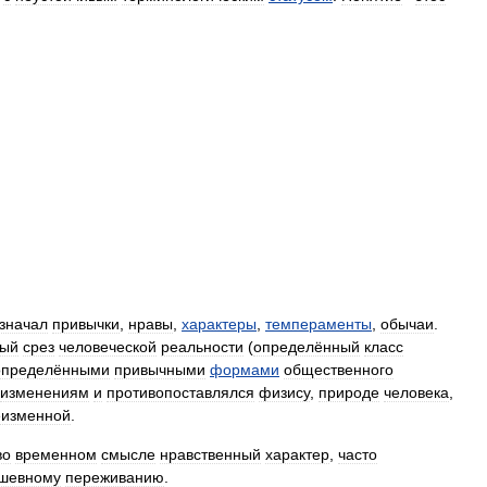
значал
привычки
,
нравы
,
характеры
,
темпераменты
,
обычаи
.
бый
срез
человеческой
реальности
(
определённый
класс
определёнными
привычными
формами
общественного
изменениям
и
противопоставлялся
физису
,
природе
человека
,
еизменной
.
во
временном
смысле
нравственный
характер
,
часто
шевному
переживанию
.