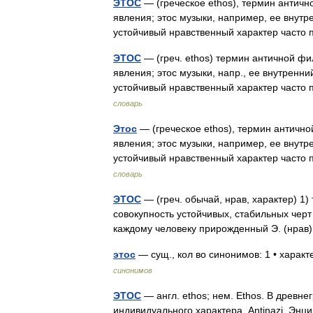
ЭТОС
— (греческое ethos), термин антич
явления; этос музыки, например, ее внутре
устойчивый нравственный характер част
ЭТОС
— (греч. ethos) термин античной ф
явления; этос музыки, напр., ее внутренни
устойчивый нравственный характер часто
словарь
Этос
— (греческое ethos), термин античн
явления; этос музыки, например, ее внутре
устойчивый нравственный характер част
словарь
ЭТОС
— (греч. обычай, нрав, характер) 
совокупность устойчивых, стабильных чер
каждому человеку прирожденный Э. (нра
этос
— сущ., кол во синонимов: 1 • харак
синонимов
ЭТОС
— англ. ethos; нем. Ethos. В древн
индивидуального характера. Antinazi. Эн