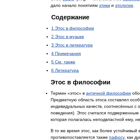
дало
начало
понятиям
этики
и
этологии
.
Содержание
1
Этос
в
философии
2
Этос
в
музыке
3
Этос
в
литературе
4
Примечания
5
См
.
также
6
Литература
Этос
в
философии
Термин
«
этос
»
в
античной
философии
обо
Предметную
область
этоса
составлял
осо
индивидуальных
качеств
,
соотнесённых
с
поведения
).
Этос
считался
подверженным
которая
полагалась
неподвластной
ему
,
н
В
то
же
время
этос
,
как
более
устойчивый
противопоставляется
также
пафосу
,
как
ду