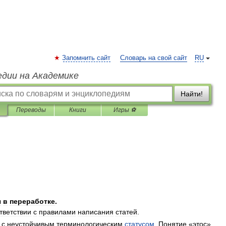
Запомнить сайт
Словарь на свой сайт
RU
едии на Академике
Найти!
Переводы
Книги
Игры ⚽
я
в
переработке
.
тветствии
с
правилами
написания
статей
.
с
неустойчивым
терминологическим
статусом
.
Понятие
«
этос
»