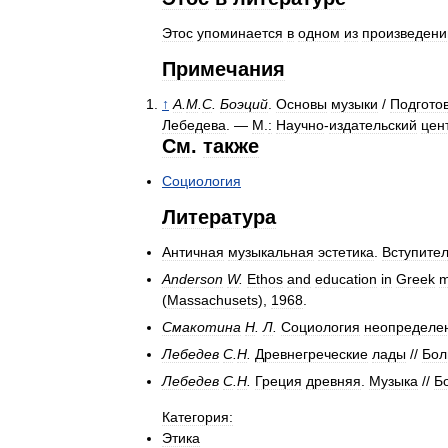
Этос
упоминается
в
одном
из
произведени
Примечания
↑
А
.
М
.
С
.
Боэций
.
Основы
музыки
/
Подгото
Лебедева
. —
М
.
:
Научно
-
издательский
цен
См
.
также
Социология
Литература
Античная
музыкальная
эстетика
.
Вступите
Anderson
W
.
Ethos
and
education
in
Greek
m
(
Massachusets
),
1968
.
Смакотина
Н
.
Л
.
Социология
неопределе
Лебедев
С
.
Н
.
Древнегреческие
лады
//
Бол
Лебедев
С
.
Н
.
Греция
древняя
.
Музыка
//
Б
Категория:
Этика