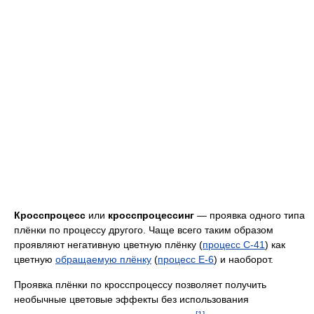
Кросспроцесс
или
кросспроцессинг
— проявка одного типа
плёнки по процессу другого. Чаще всего таким образом
проявляют негативную цветную плёнку (
процесс C-41
) как
цветную
обращаемую плёнку
(
процесс E-6
) и наоборот.
Проявка плёнки по кросспроцессу позволяет получить
необычные цветовые эффекты без использования