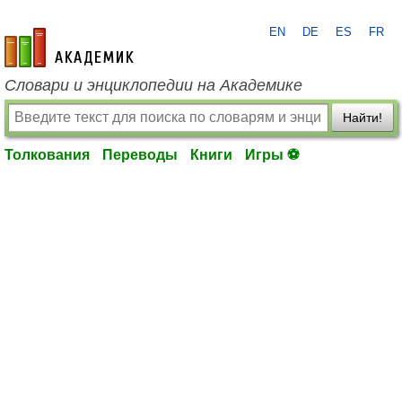
EN
DE
ES
FR
academic.ru
Словари и энциклопедии на Академике
Найти!
Толкования
Переводы
Книги
Игры ⚽