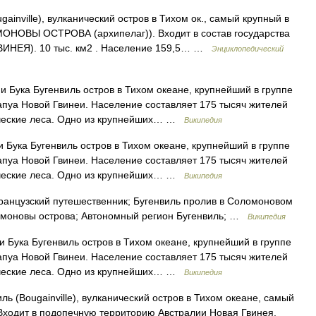
nville), вулканический остров в Тихом ок., самый крупный в
ОНОВЫ ОСТРОВА (архипелаг)). Входит в состав государства
ВИНЕЯ). 10 тыс. км2 . Население 159,5… …
Энциклопедический
 Бука Бугенвиль остров в Тихом океане, крупнейший в группе
апуа Новой Гвинеи. Население составляет 175 тысяч жителей
ические леса. Одно из крупнейших… …
Википедия
 Бука Бугенвиль остров в Тихом океане, крупнейший в группе
апуа Новой Гвинеи. Население составляет 175 тысяч жителей
ические леса. Одно из крупнейших… …
Википедия
ранцузский путешественник; Бугенвиль пролив в Соломоновом
ломоновы острова; Автономный регион Бугенвиль; …
Википедия
 Бука Бугенвиль остров в Тихом океане, крупнейший в группе
апуа Новой Гвинеи. Население составляет 175 тысяч жителей
ические леса. Одно из крупнейших… …
Википедия
ь (Bougainville), вулканический остров в Тихом океане, самый
Входит в подопечную территорию Австралии Новая Гвинея.