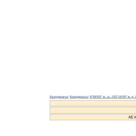
Координаты
:
Координаты
:
6
°
08
′
00
″
ю
.
ш
.
155
°
16
′
00
″
в
.
д
.
АЕ