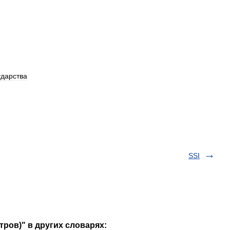
ударства
SSI
тров)" в других словарях: