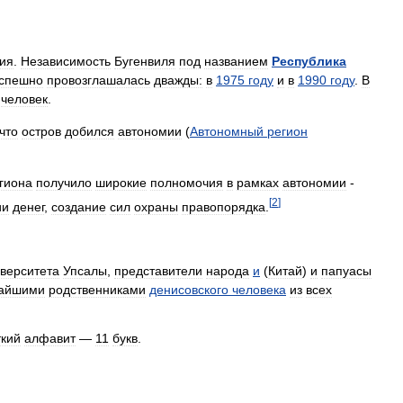
ия
.
Независимость
Бугенвиля
под
названием
Республика
успешно
провозглашалась
дважды:
в
1975
году
и
в
1990
году
.
В
человек
.
что
остров
добился
автономии
(
Автономный
регион
гиона
получило
широкие
полномочия
в
рамках
автономии
-
[
2
]
ии
денег
,
создание
сил
охраны
правопорядка
.
верситета
Упсалы
,
представители
народа
и
(
Китай
)
и
папуасы
айшими
родственниками
денисовского
человека
из
всех
ткий
алфавит
—
11
букв
.