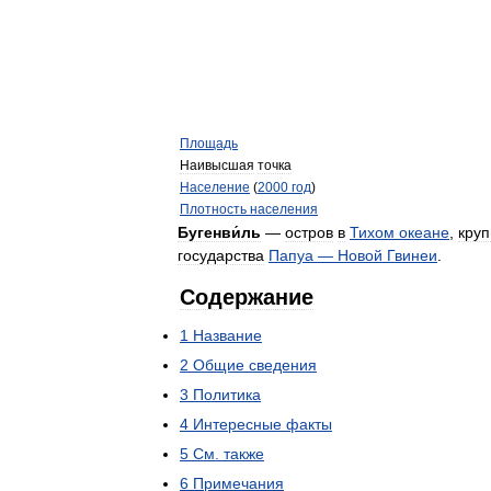
Площадь
Наивысшая
точка
Население
(
2000
год
)
Плотность
населения
Бугенви́ль
—
остров
в
Тихом
океане
,
кру
государства
Папуа
—
Новой
Гвинеи
.
Содержание
1
Название
2
Общие
сведения
3
Политика
4
Интересные
факты
5
См
.
также
6
Примечания