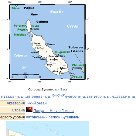
Острова
Бугенвиль
и
Бука
(
G
)
(
O
)
(
Я
)
/
6
.
133333
°
ю
.
ш
.
155
.
266667
°
в
.
д
.
6
°
08
′
00
″
ю
.
ш
.
155
°
16
′
00
″
в
.
д
.
/
6
.
133333
°
ю
.
ш
.
Акватория
Тихий
океан
Страна
Папуа
—
Новая
Гвинея
первого
уровня
Автономный
регион
Бугенвиль