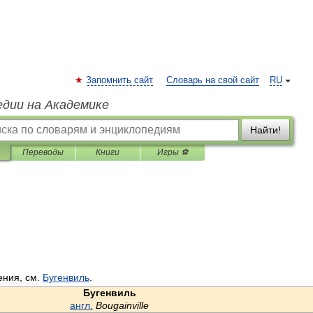
Запомнить сайт
Словарь на свой сайт
RU
едии на Академике
Найти!
Переводы
Книги
Игры ⚽
ения
,
см
.
Бугенвиль
.
Бугенвиль
англ
.
Bougainville