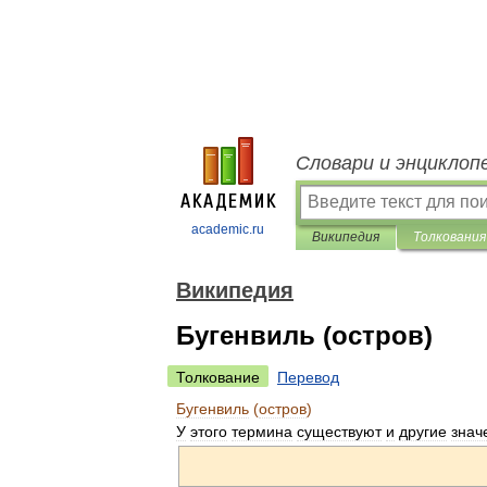
Словари и энциклоп
academic.ru
Википедия
Толкования
Википедия
Бугенвиль (остров)
Толкование
Перевод
Бугенвиль
(
остров
)
У
этого
термина
существуют
и
другие
знач