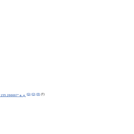
(
G
)
(
O
)
(
Я
)
(
T
)
155
.
266667
°
в
.
д
.