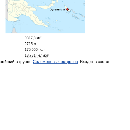
Бугенвиль
9317
,
8
км
²
2715
м
175
000
чел
.
18
,
781
чел
./
км
²
пнейший
в
группе
Соломоновых
островов
.
Входит
в
состав