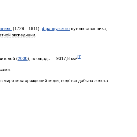
енвиля
(
1729
—
1811
),
французского
путешественника
,
етной
экспедиции
.
[
1
]
жителей
(
2000
),
площадь
—
9317
,
8
км
²
.
сами
.
в
мире
месторождений
меди
;
ведётся
добыча
золота
.