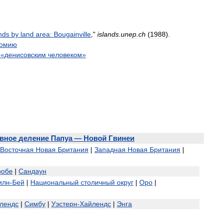
nds
by
land
area:
Bougainville
,"
islands
.
unep
.
ch
(
1988
).
номию
«
денисовским
человеком
»
вное
деление
Папуа
—
Новой
Гвинеи
Восточная
Новая
Британия
|
Западная
Новая
Британия
|
обе
|
Сандаун
илн
-
Бей
|
Национальный
столичный
округ
|
Оро
|
лендс
|
Симбу
|
Уэстерн
-
Хайлендс
|
Энга