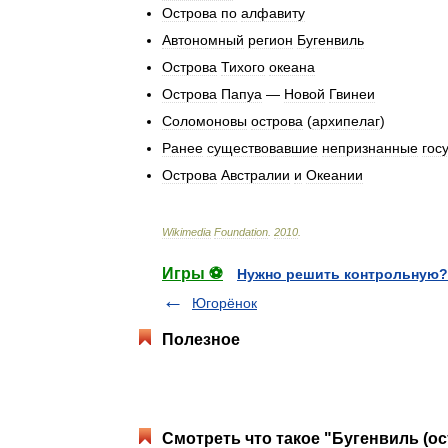
Острова
по
алфавиту
Автономный
регион
Бугенвиль
Острова
Тихого
океана
Острова
Папуа
—
Новой
Гвинеи
Соломоновы
острова
(
архипелаг
)
Ранее
существовавшие
непризнанные
гос
Острова
Австралии
и
Океании
Wikimedia
Foundation
.
2010
.
Игры ⚽
Нужно решить контрольную?
Югорёнок
Полезное
Смотреть что такое "Бугенвиль (ос