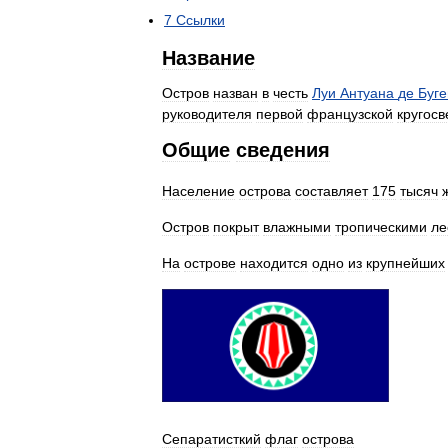
7
Ссылки
Название
Остров
назван
в
честь
Луи
Антуана
де
Буг
руководителя
первой
французской
кругосв
Общие
сведения
Население
острова
составляет
175
тысяч
Остров
покрыт
влажными
тропическими
ле
На
острове
находится
одно
из
крупнейших
Сепаратисткий
флаг
острова