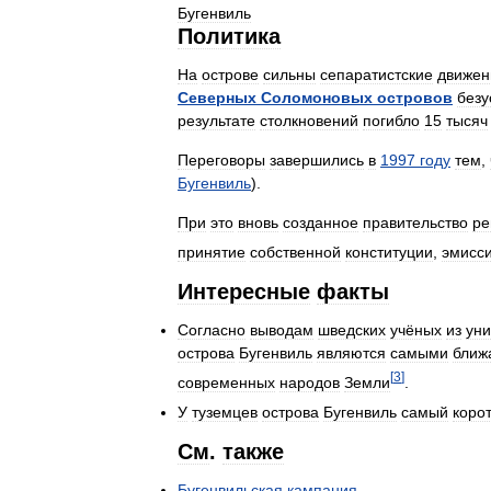
Бугенвиль
Политика
На
острове
сильны
сепаратистские
движен
Северных
Соломоновых
островов
без
результате
столкновений
погибло
15
тысяч
Переговоры
завершились
в
1997
году
тем
,
Бугенвиль
).
При
это
вновь
созданное
правительство
ре
принятие
собственной
конституции
,
эмисс
Интересные
факты
Согласно
выводам
шведских
учёных
из
уни
острова
Бугенвиль
являются
самыми
ближ
[
3
]
современных
народов
Земли
.
У
туземцев
острова
Бугенвиль
самый
коро
См
.
также
Бугенвильская
кампания