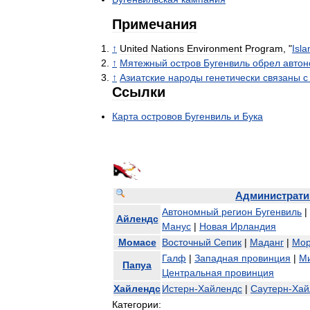
Примечания
↑
United
Nations
Environment
Program
, "
Isla
↑
Мятежный
остров
Бугенвиль
обрел
авто
↑
Азиатские
народы
генетически
связаны
с
Ссылки
Карта
островов
Бугенвиль
и
Бука
Администрати
Автономный
регион
Бугенвиль
|
Айлендс
Манус
|
Новая
Ирландия
Момасе
Восточный
Сепик
|
Маданг
|
Мор
Галф
|
Западная
провинция
|
М
Папуа
Центральная
провинция
Хайлендс
Истерн
-
Хайлендс
|
Саутерн
-
Хай
Категории: