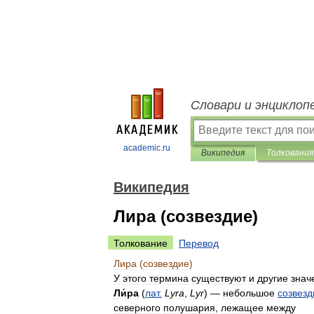
Словари и энциклоп
academic.ru
Википедия
Толкования
Википедия
Лира (созвездие)
Толкование
Перевод
Лира
(
созвездие
)
У
этого
термина
существуют
и
другие
знач
Ли́ра
(
лат
.
Lyra
,
Lyr
) —
небольшое
созвезд
северного
полушария
,
лежащее
между