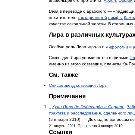
владельцев
его
прототипа:
Арион
,
Орфей
Вега
в
переводе
с
арабского
— «
падающи
похитить
тело
тартарианской
нимфы
Камп
качестве
сакральной
жертвы
.
В
старинных
Лира
в
различных
культура
Особую
роль
Лира
играла
в
мифологии
и
Созвездие
Лира
упоминается
в
фильме
Пл
именно
из
этого
созвездия
,
планеты
Ка
-
Пэ
См
.
также
Список
звёзд
созвездия
Лиры
Примечания
↑
Хуан
Поло
де
Ондегардо
-
и
-
Сарате
.
Заб
трактата
и
расследования
,
сделанного
лиц
(
3
января
2010
). —
Доклад
по
вопросам
ве
21
августа
2011
.
Проверено
3
января
2010
.
Ссылки