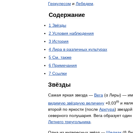
Геркулесом
и
Лебедем
.
Содержание
1
Звёзды
2
Условия
наблюдения
3
История
4
Лира
в
различных
культурах
5
См
.
также
6
Примечания
7
Ссылки
Звёзды
Самая
яркая
звезда
—
Вега
(
α
Лиры
) —
им
m
видимую
звёздную
величину
+
0
,
03
и
явля
второй
по
яркости
(
после
Арктура
)
звездой
северного
полушария
.
Вега
образует
один
Летнего
треугольника
.
Одна
из
интересных
звёзд
—
Шелиак
(
β
Ли