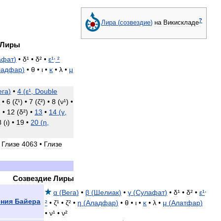
?
Лира
(
созвездие
)
на
Викискладе
Лиры
,
афат
)
•
δ
¹ •
δ
² •
ε
¹
²
ладфар
)
•
θ
•
ι
•
κ
•
λ
•
μ
ега
)
•
4
(
ε
¹,
Double
)
•
6
(
ζ
¹) •
7
(
ζ
²) •
8
(
ν
¹) •
) •
12
(
δ
²) •
13
•
14
(
γ
,
8
(
ι
) •
19
•
20
(
η
,
•
Глизе
4063
•
Глизе
Созвездие
Лиры
,
α
(
Вега
)
•
β
(
Шелиак
)
•
γ
(
Сулафат
)
•
δ
¹ •
δ
² •
ε
¹
ения
Байера
²
•
ζ
¹ •
ζ
² •
η
(
Аладфар
)
•
θ
•
ι
•
κ
•
λ
•
μ
(
Алатфар
)
•
ν
¹ •
ν
²