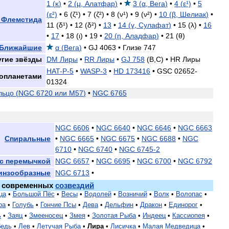
1
(
κ
)
•
2
(
μ
,
Алатфар
)
•
3
(
α
,
Вега
)
•
4
(
ε
¹)
•
5
(
ε
²)
•
6
(
ζ
¹) •
7
(
ζ
²) •
8
(
ν
¹) •
9
(
ν
²) •
10
(
β
,
Шелиак
)
•
Флемстида
11
(
δ
¹) •
12
(
δ
²) •
13
•
14
(
γ
,
Сулафат
)
•
15
(
λ
) •
16
•
17
•
18
(
ι
) •
19
•
20
(
η
,
Аладфар
)
•
21
(
θ
)
Ближайшие
α
(
Вега
)
•
GJ
4063
•
Глизе
747
угие
звёзды
DM
Лиры
•
RR
Лиры
•
GJ
758
(
B
,
C
) •
HR
Лиры
HAT
-
P
-
5
•
WASP
-
3
•
HD
173416
•
GSC
02652
-
зопланетами
01324
льцо
(
NGC
6720
или
М57
)
•
NGC
6765
NGC
6606
•
NGC
6640
•
NGC
6646
•
NGC
6663
Спиральные
•
NGC
6665
•
NGC
6675
•
NGC
6688
•
NGC
6710
•
NGC
6740
•
NGC
6745
-
2
с
перемычкой
NGC
6657
•
NGC
6695
•
NGC
6700
•
NGC
6792
инзообразные
NGC
6713
•
современных
созвездий
ца
•
Большой
Пёс
•
Весы
•
Водолей
•
Возничий
•
Волк
•
Волопас
•
ра
•
Голубь
•
Гончие
Псы
•
Дева
•
Дельфин
•
Дракон
•
Единорог
•
ь
•
Заяц
•
Змееносец
•
Змея
•
Золотая
Рыба
•
Индеец
•
Кассиопея
•
бедь
•
Лев
•
Летучая
Рыба
•
Лира
•
Лисичка
•
Малая
Медведица
•