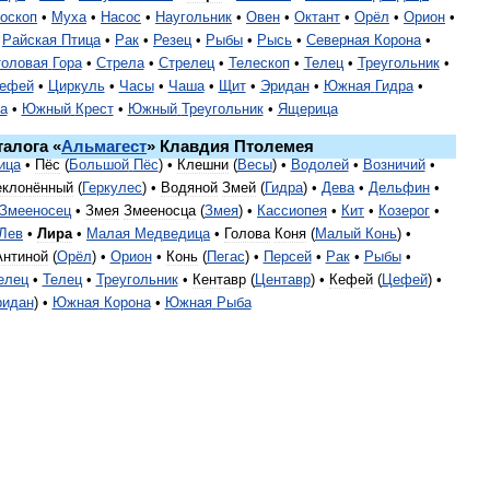
оскоп
•
Муха
•
Насос
•
Наугольник
•
Овен
•
Октант
•
Орёл
•
Орион
•
Райская
Птица
•
Рак
•
Резец
•
Рыбы
•
Рысь
•
Северная
Корона
•
оловая
Гора
•
Стрела
•
Стрелец
•
Телескоп
•
Телец
•
Треугольник
•
ефей
•
Циркуль
•
Часы
•
Чаша
•
Щит
•
Эридан
•
Южная
Гидра
•
а
•
Южный
Крест
•
Южный
Треугольник
•
Ящерица
талога
«
Альмагест
»
Клавдия
Птолемея
ица
•
Пёс
(
Большой
Пёс
) •
Клешни
(
Весы
) •
Водолей
•
Возничий
•
еклонённый
(
Геркулес
) •
Водяной
Змей
(
Гидра
) •
Дева
•
Дельфин
•
Змееносец
•
Змея
Змееносца
(
Змея
) •
Кассиопея
•
Кит
•
Козерог
•
Лев
•
Лира
•
Малая
Медведица
•
Голова
Коня
(
Малый
Конь
) •
Антиной
(
Орёл
) •
Орион
•
Конь
(
Пегас
) •
Персей
•
Рак
•
Рыбы
•
елец
•
Телец
•
Треугольник
•
Кентавр
(
Центавр
) •
Кефей
(
Цефей
) •
ридан
) •
Южная
Корона
•
Южная
Рыба