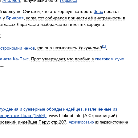
и
Аполлон
,
получивший
её
от
Гермеса
.
й
коршун
».
Считали
,
что
это
коршун
,
которого
Зевс
послал
а
у
Бриарея
,
когда
тот
собирался
принести
её
внутренности
в
атласах
Лира
часто
изображается
в
когтях
коршуна
.
х
[
1
]
астрономии
инков
,
где
она
назывались
Уркучильай
.
анета
Ка
-
Пэкс
.
Прот
утверждает
,
что
прибыл
в
световом
луче
кс
.
луждения
и
суеверные
обряды
индейцев
,
извлечённые
из
енциатом
Поло
(
1559
).
.
www
.
bloknot
.
info
(
А
.
Скромницкий
)
рований
индейцев
Перу
;
стр
.
207
.
Архивировано
из
первоисточника