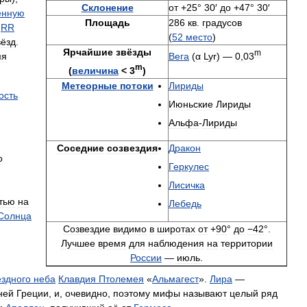
Склонение
от
+
25
°
30
′
до
+
47
°
30
′
енную
Площадь
286
кв
.
градусов
RR
(
52
место
)
вёзд
.
Ярчайшие
звёзды
m
мя
Вега
(
α
Lyr
) —
0
,
03
m
(
величина
<
3
)
Метеорные
потоки
Лириды
ость
Июньские
Лириды
Альфа
-
Лириды
Соседние
созвездия
Дракон
о
Геркулес
Лисичка
тью
на
Лебедь
Солнца
Созвездие
видимо
в
широтах
от
+
90
°
до
−42
°.
Лучшее
время
для
наблюдения
на
территории
России
—
июль
.
ёздного
неба
Клавдия
Птолемея
«
Альмагест
».
Лира
—
ней
Греции
,
и
,
очевидно
,
поэтому
мифы
называют
целый
ряд