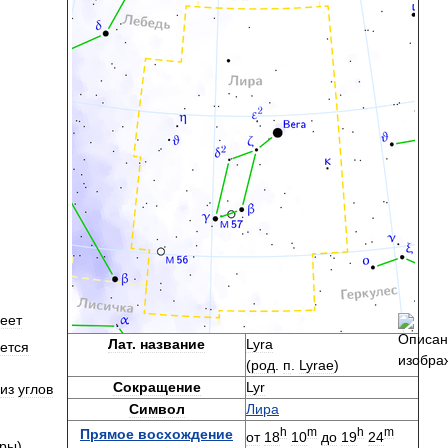
еет
Лат
.
название
Lyra
ется
(
род
.
п
.
Lyrae
)
Сокращение
Lyr
из
углов
Символ
Лира
h
m
h
m
Прямое
восхождение
от
18
10
до
19
24
ры
),