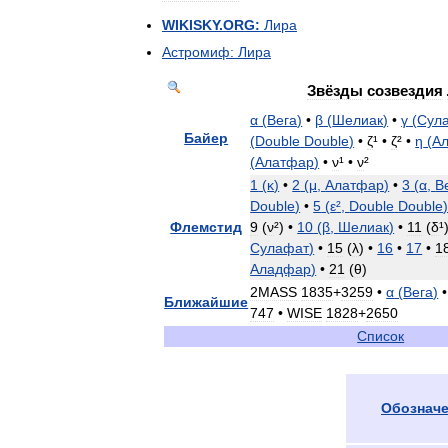
WIKISKY
.
ORG:
Лира
Астромиф:
Лира
Звёзды
созвездия
α
(
Вега
)
•
β
(
Шелиак
)
•
γ
(
Сул
Байер
(
Double
Double
)
•
ζ
¹ •
ζ
² •
η
(
А
(
Алатфар
)
•
ν
¹ •
ν
²
1
(
κ
)
•
2
(
μ
,
Алатфар
)
•
3
(
α
,
В
Double
)
•
5
(
ε
²,
Double
Double
Флемстид
9
(
ν
²) •
10
(
β
,
Шелиак
)
•
11
(
δ
¹
Сулафат
)
•
15
(
λ
) •
16
•
17
•
1
Аладфар
)
•
21
(
θ
)
2MASS
1835
+
3259
•
α
(
Вега
)
Ближайшие
747
•
WISE
1828
+
2650
Список
Обознач