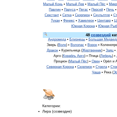
Малый
Конь
•
Малый
Лев
•
Малый
Пёс
•
Микр
Павлин
•
Паруса
•
Пегас
•
Персей
•
Печь
•
Секстант
•
Сетка
•
Скорпион
•
Скульптор
•
Ст
Тукан
•
Феникс
•
Хамелеон
•
Центавр
•
Ц
Южная
Корона
•
Южная
Рыб
48
созвездий
ка
Андромеда
•
Близнецы
•
Большая
Медвед
Зверь
(
Волк
) •
Волопас
•
Ворон
•
Коленопр
Дракон
•
Курильница
(
Жертвенник
) •
Заяц
•
Арго
(
Корабль
Арго
) •
Птица
(
Лебедь
) •
Процион
(
Малый
Пёс
) •
Овен
•
Орёл
и
Северная
Корона
•
Скорпион
•
Стрела
•
Стр
Чаша
•
Река
(
Э
Категории:
Лира
(
созвездие
)