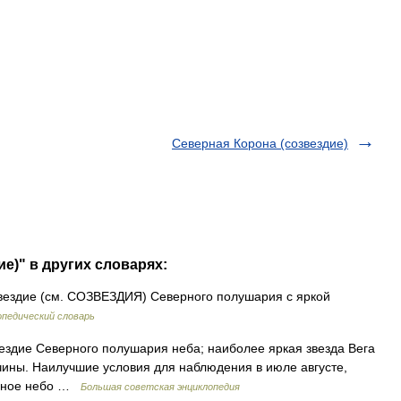
Северная Корона (созвездие)
ие)" в других словарях:
звездие (см. СОЗВЕЗДИЯ) Северного полушария с яркой
опедический словарь
звездие Северного полушария неба; наиболее яркая звезда Вега
ичины. Наилучшие условия для наблюдения в июле августе,
здное небо …
Большая советская энциклопедия