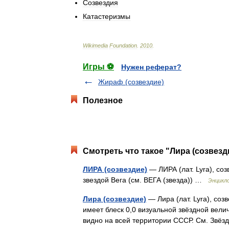
Созвездия
Катастеризмы
Wikimedia
Foundation
.
2010
.
Игры ⚽
Нужен реферат?
Жираф (созвездие)
Полезное
Смотреть что такое "Лира (созвезд
ЛИРА (созвездие)
— ЛИРА (лат. Lyra), со
звездой Вега (см. ВЕГА (звезда)) …
Энцикл
Лира (созвездие)
— Лира (лат. Lyra), со
имеет блеск 0,0 визуальной звёздной вел
видно на всей территории СССР. См. Звё