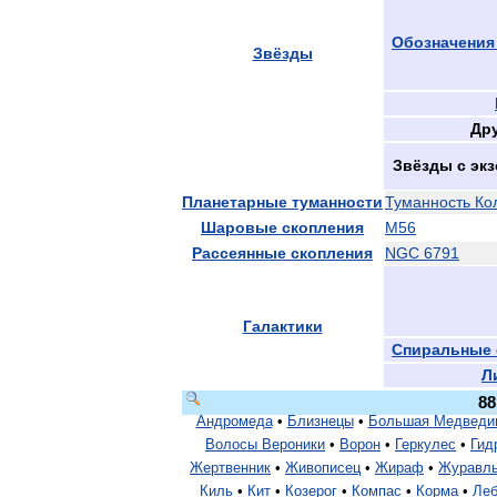
Обозначения
Звёзды
Др
Звёзды
с
эк
Планетарные
туманности
Туманность
Ко
Шаровые
скопления
М56
Рассеянные
скопления
NGC
6791
Галактики
Спиральные
Л
88
Андромеда
•
Близнецы
•
Большая
Медведи
Волосы
Вероники
•
Ворон
•
Геркулес
•
Гид
Жертвенник
•
Живописец
•
Жираф
•
Журавл
Киль
•
Кит
•
Козерог
•
Компас
•
Корма
•
Ле