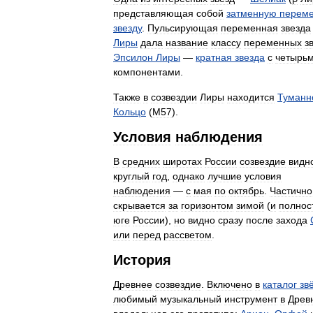
представляющая
собой
затменную
перем
звезду
.
Пульсирующая
переменная
звезда
Лиры
дала
название
классу
переменных
з
Эпсилон
Лиры
—
кратная
звезда
с
четырь
компонентами
.
Также
в
созвездии
Лиры
находится
Туманн
Кольцо
(
M57
).
Условия
наблюдения
В
средних
широтах
России
созвездие
видн
круглый
год
,
однако
лучшие
условия
наблюдения
—
с
мая
по
октябрь
.
Частично
скрывается
за
горизонтом
зимой
(
и
полнос
юге
России
),
но
видно
сразу
после
захода
или
перед
рассветом
.
История
Древнее
созвездие
.
Включено
в
каталог
зв
любимый
музыкальный
инструмент
в
Древ