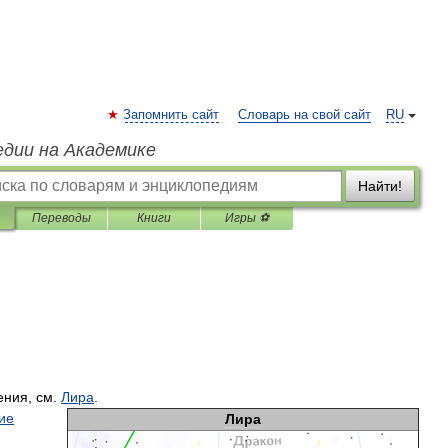
Запомнить сайт
Словарь на свой сайт
RU
едии на Академике
Найти!
Переводы
Книги
Игры ⚽
ения
,
см
.
Лира
.
ие
Лира