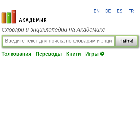
EN
DE
ES
FR
academic.ru
Словари и энциклопедии на Академике
Найти!
Толкования
Переводы
Книги
Игры ⚽