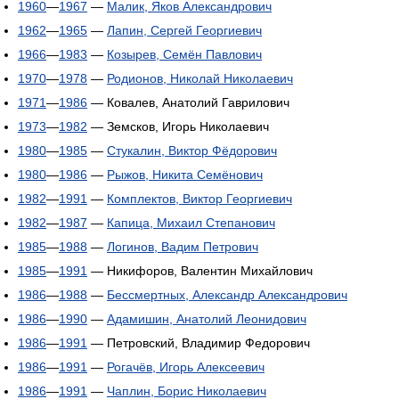
1960
—
1967
—
Малик, Яков Александрович
1962
—
1965
—
Лапин, Сергей Георгиевич
1966
—
1983
—
Козырев, Семён Павлович
1970
—
1978
—
Родионов, Николай Николаевич
1971
—
1986
— Ковалев, Анатолий Гаврилович
1973
—
1982
— Земсков, Игорь Николаевич
1980
—
1985
—
Стукалин, Виктор Фёдорович
1980
—
1986
—
Рыжов, Никита Семёнович
1982
—
1991
—
Комплектов, Виктор Георгиевич
1982
—
1987
—
Капица, Михаил Степанович
1985
—
1988
—
Логинов, Вадим Петрович
1985
—
1991
— Никифоров, Валентин Михайлович
1986
—
1988
—
Бессмертных, Александр Александрович
1986
—
1990
—
Адамишин, Анатолий Леонидович
1986
—
1991
— Петровский, Владимир Федорович
1986
—
1991
—
Рогачёв, Игорь Алексеевич
1986
—
1991
—
Чаплин, Борис Николаевич