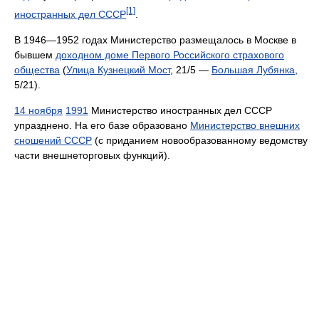
[1]
иностранных дел СССР
.
В 1946—1952 годах Министерство размещалось в Москве в
бывшем
доходном доме Первого Российского страхового
общества
(
Улица Кузнецкий Мост
, 21/5 —
Большая Лубянка
,
5/21).
14 ноября
1991
Министерство иностранных дел СССР
упразднено. На его базе образовано
Министерство внешних
сношений СССР
(с приданием новообразованному ведомству
части внешнеторговых функций).