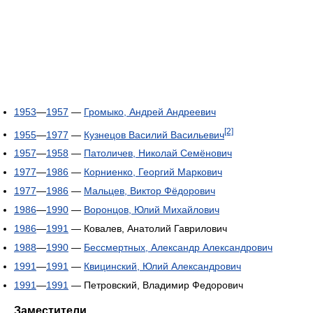
1953
—
1957
—
Громыко, Андрей Андреевич
[2]
1955
—
1977
—
Кузнецов Василий Васильевич
1957
—
1958
—
Патоличев, Николай Семёнович
1977
—
1986
—
Корниенко, Георгий Маркович
1977
—
1986
—
Мальцев, Виктор Фёдорович
1986
—
1990
—
Воронцов, Юлий Михайлович
1986
—
1991
— Ковалев, Анатолий Гаврилович
1988
—
1990
—
Бессмертных, Александр Александрович
1991
—
1991
—
Квицинский, Юлий Александрович
1991
—
1991
— Петровский, Владимир Федорович
Заместители