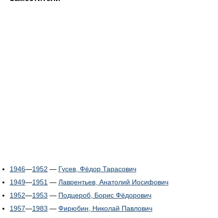
1946
—
1952
—
Гусев, Фёдор Тарасович
1949
—
1951
—
Лаврентьев, Анатолий Иосифович
1952
—
1953
—
Подцероб, Борис Фёдорович
1957
—
1983
—
Фирюбин, Николай Павлович