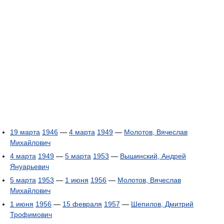
19 марта
1946
—
4 марта
1949
—
Молотов, Вячеслав
Михайлович
4 марта
1949
—
5 марта
1953
—
Вышинский, Андрей
Януарьевич
5 марта
1953
—
1 июня
1956
—
Молотов, Вячеслав
Михайлович
1 июня
1956
—
15 февраля
1957
—
Шепилов, Дмитрий
Трофимович