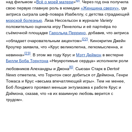
[6]
над фильмом «
Всё о моей матери
»
. Через год она получила
свою первую главную роль в комедии
«Женщина сверху»
, где
актриса сыграла шеф-повара Изабеллу, с детства страдающей
морской болезнью
. Лиза Нессельсон в журнале
Variety
положительно оценила игру Пенелопы и её партнёра по
съёмочной площадке
Гарольда Перрино
, добавив, что актриса
[22]
«обладает очаровательным акцентом»
. Кинокритик Джейн
Кроутер заявила, что «Крус великолепна, легкомысленна, и
[23]
невинна»
. В этом же году Крус и
Мэтт Деймон
в вестерне
Билли Боба Торнтона
«Неукротимые сердца» исполнили роли
[6]
любовников Алехандры и Джона
. Сьюзан Старк в
Dertoit
News
отметила, что Торнтон смог добиться от Деймона, Генри
Томаса и Крус «весьма впечатляющей игры». Тем не менее,
Боб Лонджиго проявил меньше энтузиазма к работе Крус и
Дэймона, сказав, что «в их взаимную любовь верится с
трудом».