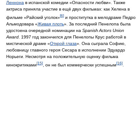
Леннона
в испанской комедии «Опасности любви». Также
актриса приняла участие в ещё двух фильмах: как Хелена в
[6]
фильме «Райский уголок»
и проститутка в мелодраме Педро
Альмодовара «
Живая плоть
». За последний Пенелопа была
удостоена очередной номинации на
Spanish Actors Union
Award
. 1997 год закончился для Пенелопы Крус работой в
мистической драме «
Открой глаза
». Она сыграла Софию,
любовницу главного героя Сесара в исполнении Эдуардо
Норьеги. Несмотря на положительную оценку фильма
[15]
[16]
кинокритиками
, он не был коммерчески успешным
.