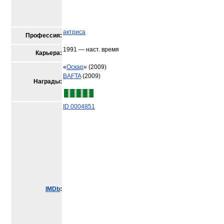
актриса
Профессия:
1991 — наст. время
Карьера:
«
Оскар
» (2009)
BAFTA
(2009)
Награды:
ID 0004851
IMDb
: