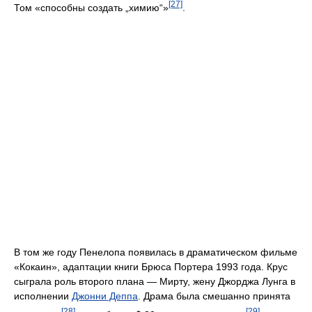
[27]
Том «способны создать „химию“»
.
В том же году Пенелопа появилась в драматическом фильме
«Кокаин», адаптации книги Брюса Портера 1993 года. Крус
сыграла роль второго плана — Мирту, жену Джорджа Лунга в
исполнении
Джонни Деппа
. Драма была смешанно принята
[28]
[29]