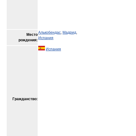
Алькобендас
,
Мадрид
,
Место
Испания
рождения:
Испания
Гражданство: