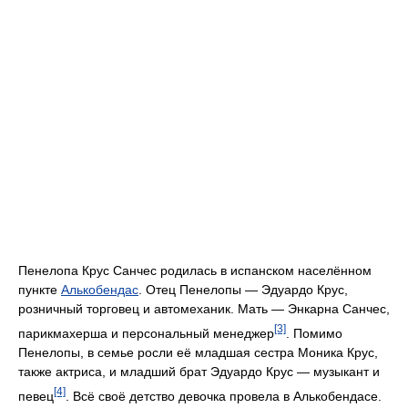
Пенелопа Крус Санчес родилась в испанском населённом
пункте
Алькобендас
. Отец Пенелопы — Эдуардо Крус,
розничный торговец и автомеханик. Мать — Энкарна Санчес,
[3]
парикмахерша и персональный менеджер
. Помимо
Пенелопы, в семье росли её младшая сестра Моника Крус,
также актриса, и младший брат Эдуардо Крус — музыкант и
[4]
певец
. Всё своё детство девочка провела в Алькобендасе.