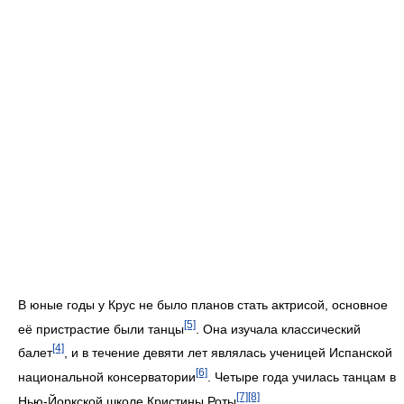
В юные годы у Крус не было планов стать актрисой, основное
[5]
её пристрастие были танцы
. Она изучала классический
[4]
балет
, и в течение девяти лет являлась ученицей Испанской
[6]
национальной консерватории
. Четыре года училась танцам в
[7]
[8]
Нью-Йоркской школе Кристины Роты
.