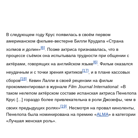
В следующем году Крус появилась в своём первом
американском фильме-вестерне Билли Крудапа «Страна
[6]
холмов и долин»
. Позже актриса признавалась, что в
процессе съёмок она испытывала трудности при общении с
[6]
актёрами, говорящих на английском языке
. Фильм оказался
[17]
неудачным и с точки зрения критиков
, и в плане кассовых
[18]
сборов
. Кевин Лалли в своей рецензии на фильм
прокомментировал в журнале
Film Journal International
: «В
таком нелепом актёрском составе испанская актриса Пенелопа
Крус [...] гораздо более привлекательна в роли Джозефы, чем в
[19]
своих предыдущих ролях»
. Несмотря на провал киноленты,
Пенелопа была номинирована на премию «
ALMA
» в категории
«Лучшая женская роль».