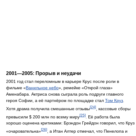
2001—2005: Прорыв и неудачи
2001 год стал переломным в карьере Крус после роли в
фильме «
Ванильное небо
», ремейке «Открой глаза»
Аменабара. Актриса снова сыграла роль подруги главного
героя Софии, а её партнёром по площадке стал
Том Круз
.
[24]
Хотя драма получила смешанные отзывы
, кассовые сборы
[25]
превысили $ 200 млн по всему миру
. Её работа была
хорошо оценена критиками: Брэндон Грейдон говорил, что Круз
[26]
«очаровательна»
, а Итан Алтер отмечал, что Пенелопа и