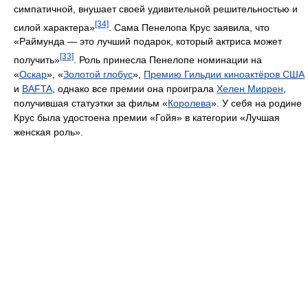
симпатичной, внушает своей удивительной решительностью и
[34]
силой характера»
. Сама Пенелопа Крус заявила, что
«Раймунда — это лучший подарок, который актриса может
[33]
получить»
. Роль принесла Пенелопе номинации на
«
Оскар
», «
Золотой глобус
»,
Премию Гильдии киноактёров США
и
BAFTA
, однако все премии она проиграла
Хелен Миррен
,
получившая статуэтки за фильм «
Королева
». У себя на родине
Крус была удостоена премии «Гойя» в категории «Лучшая
женская роль».