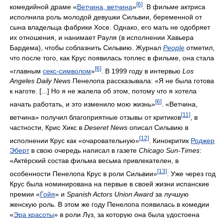
[6]
комедийной драме «
Ветчина, ветчина
»
. В фильме актриса
исполнила роль молодой девушки Сильвии, беременной от
сына владельца фабрики Хосе. Однако, его мать не одобряет
их отношения, и нанимает Рауля (в исполнении Хавьера
Бардема), чтобы соблазнить Сильвию. Журнал
People
отметил,
что после того, как Крус появилась топлес в фильме, она стала
[6]
«главным
секс-символом
»
. В 1999 году в интервью
Los
Angeles Daily News
Пенелопа рассказывала: «Я не была готова
к наготе. [...] Но я не жалела об этом, потому что я хотела
[6]
начать работать, и это изменило мою жизнь»
. «Ветчина,
[11]
ветчина» получил благоприятные отзывы от критиков
, в
частности, Крис Хикс в
Deseret News
описал Сильвию в
[12]
исполнении Крус как «очаровательную»
. Кинокритик
Роджер
Эберт
в свою очередь написал в газете
Chicago Sun-Times
:
«Актёрский состав фильма весьма привлекателен, в
[13]
особенности Пенелопа Крус в роли Сильвии»
. Уже через год
Крус была номинирована на первые в своей жизни испанские
премии «
Гойя
» и
Spanish Actors Union Award
за лучшую
женскую роль. В этом же году Пенелопа появилась в комедии
«
Эра красоты
» в роли Луз, за которую она была удостоена