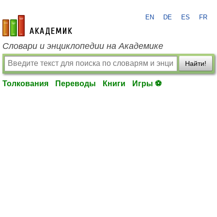
EN
DE
ES
FR
academic.ru
Словари и энциклопедии на Академике
Найти!
Толкования
Переводы
Книги
Игры ⚽