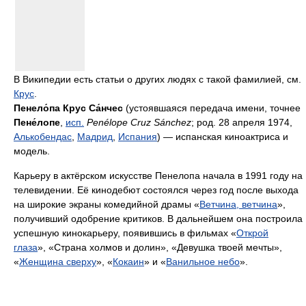
В Википедии есть статьи о других людях с такой фамилией, см.
Крус
.
Пенело́па Крус Са́нчес
(устоявшаяся передача имени, точнее
Пене́лопе
,
исп.
Penélope Cruz Sánchez
; род. 28 апреля 1974,
Алькобендас
,
Мадрид
,
Испания
) — испанская киноактриса и
модель.
Карьеру в актёрском искусстве Пенелопа начала в 1991 году на
телевидении. Её кинодебют состоялся через год после выхода
на широкие экраны комедийной драмы «
Ветчина, ветчина
»,
получивший одобрение критиков. В дальнейшем она построила
успешную кинокарьеру, появившись в фильмах «
Открой
глаза
», «Страна холмов и долин», «Девушка твоей мечты»,
«
Женщина сверху
», «
Кокаин
» и «
Ванильное небо
».