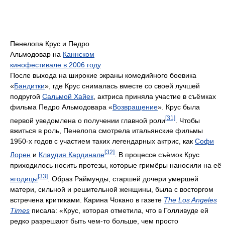
Пенелопа Крус и Педро
Альмодовар на
Каннском
кинофестивале в 2006 году
После выхода на широкие экраны комедийного боевика
«
Бандитки
», где Крус снималась вместе со своей лучшей
подругой
Сальмой Хайек
, актриса приняла участие в съёмках
фильма Педро Альмодовара «
Возвращение
». Крус была
[31]
первой уведомлена о получении главной роли
. Чтобы
вжиться в роль, Пенелопа смотрела итальянские фильмы
1950-х годов с участием таких легендарных актрис, как
Софи
[32]
Лорен
и
Клаудия Кардинале
. В процессе съёмок Крус
приходилось носить протезы, которые гримёры наносили на её
[33]
ягодицы
. Образ Раймунды, старшей дочери умершей
матери, сильной и решительной женщины, была с восторгом
встречена критиками. Карина Чокано в газете
The Los Angeles
Times
писала: «Крус, которая отметила, что в Голливуде ей
редко разрешают быть чем-то больше, чем просто