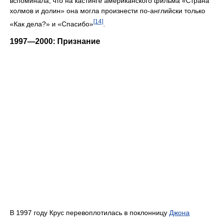
вспоминала, что на кастинге американского фильма «Страна
холмов и долин» она могла произнести по-английски только
[14]
«Как дела?» и «Спасибо»
.
1997—2000: Признание
В 1997 году Крус перевоплотилась в поклонницу
Джона