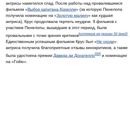
актрисы наметился спад. После работы над провалившимся
фильмом «
Выбор капитана Корелли
» (за которую Пенелопа
получила номинацию на «
Золотую малину
» как худшая
актриса), Крус продолжала терпеть неудачи. 9 фильмов с
участием Пенелопы, вышедшие в этот период, были
[
источник не указан 30 дней
]
провальными с точки зрения критиков
.
Единственным успешным фильмом Крус был «
Не уходи
»:
актриса получила благоприятные отзывы кинокритиков, а также
[30]
была удостоена премии
Давида ди Донателло
и номинации
на «Гойю».