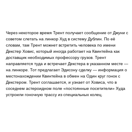
Через некоторое время Трент получает сообщение от Джуни с
советом слетать на линкор Худ в систему Дублин. По её
словам, там Трент можнет встретить человека по имени
Декстер Ховис, который иногда работает на Квинтейна как
доставщик необходимых профессору грузов. Трент
направляется туда и встречает Декстера в указанном месте —
на линкоре. Тот предлагает Эдисону сделку — информация о
местонахождении Квинтейна в обмен на Один круг гонок с
Декстером. Трент соглашается, и узнает от Ховиса, что в
соседнем астероидном поле «постоянные посетители» Худа
устроили гоночную трассу из специальных колец.