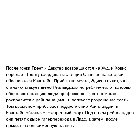
После гонки Трент и Декстер возвращаются на Худ, и Ховис
передает Тренту координаты станции Славная на которой
обосновался Квинтейн. Прибыв на место, Эдисон видит, что
станцию атакует звено Рейландских истребителей, от которых
обороняют станцию люди профессора. Трент помогает
расправится с рейнландцами, и получает разрешение сесть.
Тем временем прибывает подкрепление Рейнландии, и
Квинтейн объявляет экстренный старт. Под огнем рейнландцев
они летят к дыре гиперперехода в Лидс, а затем, после
прыжка, на одноименную планету.