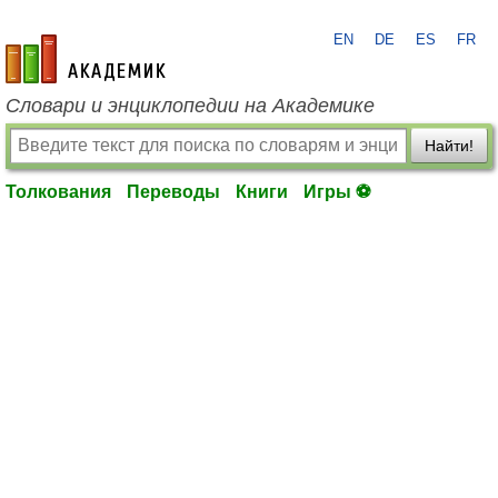
EN
DE
ES
FR
academic.ru
Словари и энциклопедии на Академике
Найти!
Толкования
Переводы
Книги
Игры ⚽