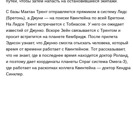
путей, чтобы затем напасть на остановившиеся экипажи.
С базы Мактан Трент отправляется прямиком в систему Лидс
(Бретонь), а Джуни — на поиски Квинтейна по всей Бретони.
На Лидсе Трент встречается с Тобиасом. У него он ожидает
известий от Джунко. Вскоре Зейн связывается с Трентом и
просит встретится на планете Кембридж. После прилета
Эдисон узнает, что Джунко смогла отыскать человека, который
время от времени работает с Квинтейном. Тот рассказывает,
что не знает, где в последнее время находится доктор Роланд,
и поэтому дает координаты планеты Спраг система Омега-3),
где работает на раскопках коллега Квинтейна — доктор Кендра
Синклер.