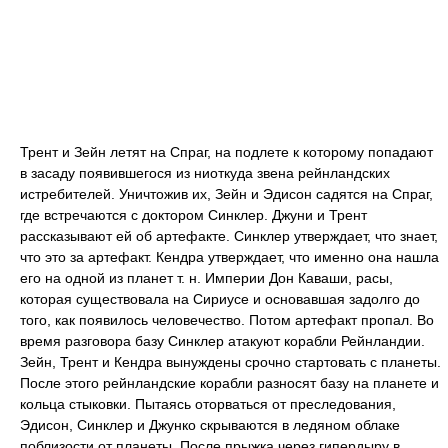
Трент и Зейн летят на Спраг, на подлете к которому попадают
в засаду появившегося из ниоткуда звена рейнландских
истребителей. Уничтожив их, Зейн и Эдисон садятся на Спраг,
где встречаются с доктором Синклер. Джуни и Трент
рассказывают ей об артефакте. Синклер утверждает, что знает,
что это за артефакт. Кендра утверждает, что именно она нашла
его на одной из планет т. н. Империи Дон Каваши, расы,
которая существовала на Сириусе и основавшая задолго до
того, как появилось человечество. Потом артефакт пропал. Во
время разговора базу Синклер атакуют корабли Рейнландии.
Зейн, Трент и Кендра вынуждены срочно стартовать с планеты.
После этого рейнландские корабли разносят базу на планете и
кольца стыковки. Пытаясь оторваться от преследования,
Эдисон, Синклер и Джунко скрываются в ледяном облаке
поблизости от планеты. После прыжка через гипердыру в