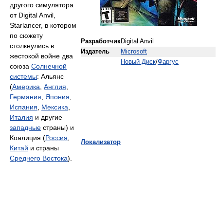
другого симулятора
от Digital Anvil,
Starlancer, в котором
по сюжету
Разработчик
Digital Anvil
столкнулись в
Издатель
Microsoft
жестокой войне два
Новый Диск
/
Фаргус
союза
Солнечной
системы
: Альянс
(
Америка
,
Англия
,
Германия
,
Япония
,
Испания
,
Мексика
,
Италия
и другие
западные
страны) и
Коалиция (
Россия
,
Локализатор
Китай
и страны
Среднего Востока
).