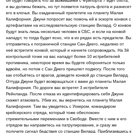
он будет говорить что за выжившими с Фрипорта 7 идет охота,
и вы должны бежать, но тут появится патруль флота и разнесет
его в клочья. Вы озадаченный прилетите на планету Малая
Калифорния. Джуни попросит вас помочь ей в эскорте конвоя с
артефактами на исследовательскую станцию Вилард. О конвое
будут знать лишь несколько человек в СБС, и если на конвой
нападут, то тогда будет ясно, что в их рядах есть предатели. Вы
отправитесь к пограничной станции Сан-Диего, недалеко от
неё встретите конвой, который и начнете сопровождать. На 3й
контрольной точке на вас нападут более 10 истребителей
противника, некоторое время вы будете обороняться только
вдвоём, но потом с Сан Диего пришлют подмогу. После того
как отобьётесь от врагов, доведете конвой до станции Вилард.
Оттуда Джуни будет возвращаться с вами до планеты Малая
Калифорния. По дороге вас встретят 3 истребителя
Рейнланда. После отказа их идентифицировать себя Джуни
скажет атаковать. Убив их, вы вернетесь на планету Малая
Калифорния. Там вы увидитесь с Уокером, командиром
крейсерского отряда, который тоже обеспокоен
стремительными переменами в Свободе. Вместе с ним и его
отрядом вы направитесь на патрулирование, и сразу же
получите сигнал бедствия со станции Вилард. Приблизившись к