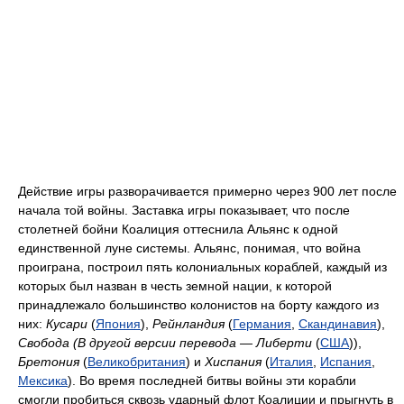
Действие игры разворачивается примерно через 900 лет после
начала той войны. Заставка игры показывает, что после
столетней бойни Коалиция оттеснила Альянс к одной
единственной луне системы. Альянс, понимая, что война
проиграна, построил пять колониальных кораблей, каждый из
которых был назван в честь земной нации, к которой
принадлежало большинство колонистов на борту каждого из
них:
Кусари
(
Япония
),
Рейнландия
(
Германия
,
Скандинавия
),
Свобода (В другой версии перевода — Либерти
(
США
)),
Бретония
(
Великобритания
) и
Хиспания
(
Италия
,
Испания
,
Мексика
). Во время последней битвы войны эти корабли
смогли пробиться сквозь ударный флот Коалиции и прыгнуть в