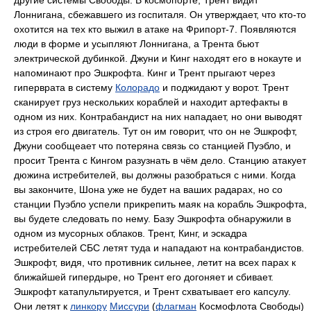
другие системы Свободы. В космопорте, Трент видит
Лоннигана, сбежавшего из госпиталя. Он утверждает, что кто-то
охотится на тех кто выжил в атаке на Фрипорт-7. Появляются
люди в форме и усыпляют Лоннигана, а Трента бьют
электрической дубинкой. Джуни и Кинг находят его в нокауте и
напоминают про Эшкрофта. Кинг и Трент прыгают через
гиперврата в систему
Колорадо
и поджидают у ворот. Трент
сканирует груз нескольких кораблей и находит артефакты в
одном из них. Контрабандист на них нападает, но они выводят
из строя его двигатель. Тут он им говорит, что он не Эшкрофт,
Джуни сообщеает что потеряна связь со станцией Пуэбло, и
просит Трента с Кингом разузнать в чём дело. Станцию атакует
дюжина истребителей, вы должны разобраться с ними. Когда
вы закончите, Шона уже не будет на ваших радарах, но со
станции Пуэбло успели прикрепить маяк на корабль Эшкрофта,
вы будете следовать по нему. Базу Эшкрофта обнаружили в
одном из мусорных облаков. Трент, Кинг, и эскадра
истребителей СБС летят туда и нападают на контрабандистов.
Эшкрофт, видя, что противник сильнее, летит на всех парах к
ближайшей гипердыре, но Трент его догоняет и сбивает.
Эшкрофт катапультируется, и Трент схватывает его капсулу.
Они летят к
линкору
Миссури
(
флагман
Космофлота Свободы)