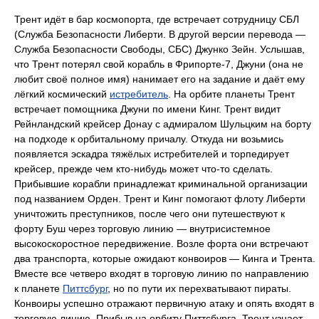
Трент идёт в бар космопорта, где встречает сотрудницу СБЛ
(Служба Безопасности Либерти. В другой версии перевода —
Служба Безопасности Свободы, СБС) Джунко Зейн. Услышав,
что Трент потерял свой корабль в Фрипорте-7, Джуни (она не
любит своё полное имя) нанимает его на задание и даёт ему
лёгкий космический
истребитель
. На орбите планеты Трент
встречает помощника Джуни по имени Кинг. Трент видит
Рейнландский крейсер Донау с адмиралом Шульцким на борту
на подходе к орбитальному причалу. Откуда ни возьмись
появляется эскадра тяжёлых истребителей и торпедирует
крейсер, прежде чем кто-нибудь может что-то сделать.
Прибывшие корабли принадлежат криминальной организации
под названием Орден. Трент и Кинг помогают флоту Либерти
уничтожить преступников, после чего они путешествуют к
форту Буш через торговую линию — внутрисистемное
высокоскоростное передвижение. Возле форта они встречают
два транспорта, которые ожидают конвоиров — Кинга и Трента.
Вместе все четверо входят в торговую линию по направлению
к планете
Питтсбург
, но по пути их перехватывают пираты.
Конвоиры успешно отражают первичную атаку и опять входят в
торговую линию. Прибыв на орбиту Питтсбурга, Трент узнает,