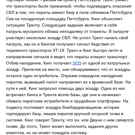
что транспорты были приманкой, чтобы подтвердить опасения
СБЛ в том, что пираты имеют базу в поле обломков Питтсбурга.
Сев на посадочную площадку Питтсбурга, Кинг объясняет
ситуацию Тренту. Следующее задание включает в себя
патруль мусорного облака неподалёку от планеты. В патруле
участвует несколько эскадр СБЛ. Не успел Трент начать свой
патруль, как он и Кингом получают сигнал бедствия от
тюремного транспорта XT-19. Трент и Кинг быстро летят в
направлении сигнала и видят, что пираты атакуют транспорт.
Отбив нападение, Кинг получает
SOS
от одной из патрульных
эскадр. Прилетев на место, они обнаруживают, что от эскадры
остался один истребитель. Отразив очередное нападение
пиратов, выживший пилот направляет их к вражеской базе. На
пути к ней, Кинг запросил помощь двух эскадр. Одна из них
встречает Кинга и Трента возле базы, где они и начинают
сбивать пиратские истребители и орудийные платформы. На
подмогу поспевает эскадра бомбардировщиков, которая
торпедирует базу, лишив пиратов крупной опорной точки в
системе. Кинг говорит Тренту, что он, или Джуни с ним свяжутся
позже. До этого, Трент может выполнять задания других
клиентов, но не может покидать систему.