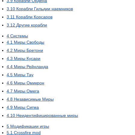
3.9
Корабли Ордена
3.10
Корабли Гильдии наемников
3.11
Корабли Корсаров
3.12
Другие корабли
4
Системы
4.1
Миры Свободы
4.2
Миры Бретони
4.3
Миры Кусари
4.4
Миры Рейнланда
4.5
Миры Тау
4.6
Миры Омикрон
4.7
Миры Омега
4.8
Независимые Миры
4.9
Миры Сигма
4.10
Неидентифицированные миры
5
Модификации игры
5.1
Crossfire mod