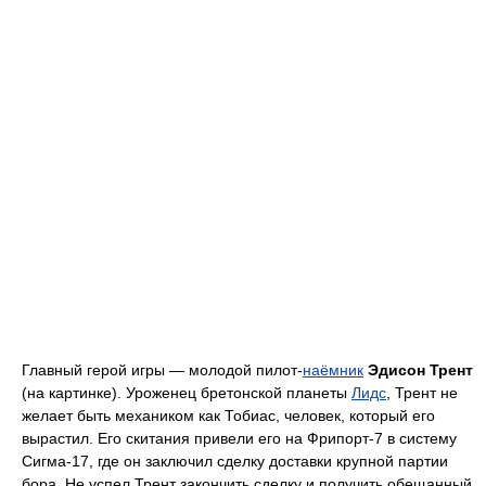
Главный герой игры — молодой пилот-
наёмник
Эдисон Трент
(на картинке). Уроженец бретонской планеты
Лидс
, Трент не
желает быть механиком как Тобиас, человек, который его
вырастил. Его скитания привели его на Фрипорт-7 в систему
Сигма-17, где он заключил сделку доставки крупной партии
бора. Не успел Трент закончить сделку и получить обещанный