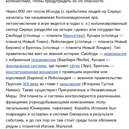
колонистами, чтобы предупредить их об опасности.
Через 800 лет после Исхода (с прибытием людей на Сириус
началась так называемая Колонизационная эра,
летоисчисление в игре ведется в годах к. э.) колонизированный
сектор Сириус разделён на четыре «дома» или государства:
Свобода (столица — планета
Манхэттен
), Кусари (столица —
планета Новый Токио), Рейнландия (столица — планета Новый
Берлин) и Бретонь (столица — планета Новый Лондон). Тип
правительства взят из земной истории: Свобода —
демократия
с избранным
президентом
(Барбара Якоби); Кусари —
феодальная система
, где правит
сёгун
(Эдо); Бретонь —
конституционная монархия
с правящим королём или
королевой (Карина) и Рейнландия — военное правительство
Пруссии
XIX века
во главе с
канцлером
(Флориан Густов
Ниман). Также существуют Приграничные и Независимые
Миры. Эти планеты и системы контролируются различными
фракциями (горнодобывающими компаниями, полу-
легальными Юнкерами, пиратами). Корабль Испания был
повреждён и оставлен в системе Омикрона в результате
саботажа, и до сих пор он там стоит среди поля обломков
рядом с планетой Изгоев, Мальтой.