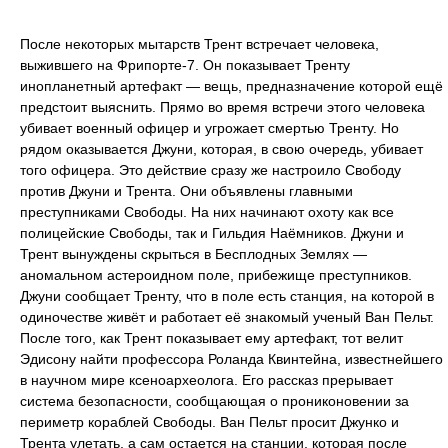
После некоторых мытарств Трент встречает человека,
выжившего на Фрипорте-7. Он показывает Тренту
инопланетный артефакт — вещь, предназначение которой ещё
предстоит выяснить. Прямо во время встречи этого человека
убивает военный офицер и угрожает смертью Тренту. Но
рядом оказывается Джуни, которая, в свою очередь, убивает
того офицера. Это действие сразу же настроило Свободу
против Джуни и Трента. Они объявлены главными
преступниками Свободы. На них начинают охоту как все
полицейские Свободы, так и Гильдия Наёмников. Джуни и
Трент вынуждены скрыться в Бесплодных Землях —
аномальном астероидном поле, прибежище преступников.
Джуни сообщает Тренту, что в поле есть станция, на которой в
одиночестве живёт и работает её знакомый ученый Ван Пельт.
После того, как Трент показывает ему артефакт, тот велит
Эдисону найти профессора Роланда Квинтейна, известнейшего
в научном мире ксеноархеолога. Его рассказ прерывает
система безопасности, сообщающая о прониконовении за
периметр кораблей Свободы. Ван Пельт просит Джунко и
Трента улетать, а сам остается на станции, которая после