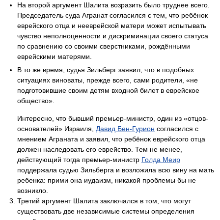
На второй аргумент Шалита возразить было труднее всего.
Председатель суда Агранат согласился с тем, что ребёнок
еврейского отца и нееврейской матери может испытывать
чувство неполноценности и дискриминации своего статуса
по сравнению со своими сверстниками, рождёнными
еврейскими матерями.
В то же время, судья Зильберг заявил, что в подобных
ситуациях виноваты, прежде всего, сами родители, «не
подготовившие своим детям входной билет в еврейское
общество».
Интересно, что бывший премьер-министр, один из «отцов-
основателей» Израиля,
Давид Бен-Гурион
согласился с
мнением Аграната и заявил, что ребёнок еврейского отца
должен наследовать его еврейство. Тем не менее,
действующий тогда премьер-министр
Голда Меир
поддержала судью Зильберга и возложила всю вину на мать
ребенка: прими она иудаизм, никакой проблемы бы не
возникло.
Третий аргумент Шалита заключался в том, что могут
существовать две независимые системы определения