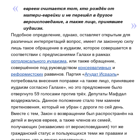
евреем считается тот, кто рождён от
матери-еврейки и не перешёл в другое
вероисповедание, а также лицо, принявшее
иудаизм.
Подобное определение, однако, оставляет открытым для
различных интерпретаций вопрос, имеет ли законную силу
лишь такое обращение в иудаизм, которое совершается в
соответствии с предписаниями Галахи в рамках
ортодоксального иудаизма
, или также обращение,
совершённое под руководством
консервативных
и
реформистских
раввинов. Партия «
Агудат Исраэль
»
потребовала внесения поправки «а также лицо, принявшее
иудаизм согласно Галахе», но это предложение было
отвергнуто 59 голосами против трёх. Депутаты Мафдал
воздержались. Данное положение стало тем камнем
преткновения, который не убран с дороги по сей день.
Вместе с тем, Закон о возвращении был распространён на
детей и внуков евреев, а также членов их семей,
получающих (независимо от вероисповедания) тот же
гражданский статус и пользующихся теми же правами и
льготами, что и другие репатрианты.