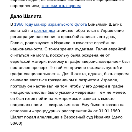
определением,
кого считать евреем
.
Дело Шалита
В
1968 году
майор
израильского флота
Биньямин Шалит,
женатый на
шотландке
-атеистке, обратился в Управление
регистрации населения с просьбой записать его дочь,
Галию, родившуюся в Израиле, в качестве еврейки по
национальности. С точки зрения иудаизма, Галия еврейкой
считаться не могла, поскольку была рождена не от
еврейской матери, поэтому в графе «вероисповедание» был
поставлен прочерк. По той же причине осталась пустой и
графа «национальность». Для Шалита, однако, быть евреем
означало являться гражданином и патриотом Израиля,
поэтому он настаивал на том, чтобы у его дочери в графе
«национальность» было указано «еврейка». Тем не менее,
он был готов пойти на компромисс и записать вместо
национальности — «израильтянка». Ему было отказано на
основании «процедурных распоряжений» от 01.01.1960.
Шалит подал апелляцию в Верховный суд Израиля (дело
58/68).