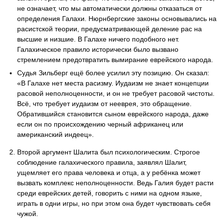
не означает, что мы автоматически должны отказаться от
определения Галахи. Нюрнбергские законы основывались на
расистской теории, предусматривающей деление рас на
высшие и низшие. В Галахе ничего подобного нет.
Галахическое правило исторически было вызвано
стремлением предотвратить вымирание еврейского народа.
Судья Зильберг ещё более усилил эту позицию. Он сказал:
«В Галахе нет места расизму. Иудаизм не знает концепции
расовой неполноценности, и он не требует расовой чистоты.
Всё, что требует иудаизм от нееврея, это обращение.
Обратившийся становится сыном еврейского народа, даже
если он по происхождению черный африканец или
американский индеец».
Второй аргумент Шалита был психологическим. Строгое
соблюдение галахического правила, заявлял Шалит,
ущемляет его права человека и отца, а у ребёнка может
вызвать комплекс неполноценности. Ведь Галия будет расти
среди еврейских детей, говорить с ними на одном языке,
играть в одни игры, но при этом она будет чувствовать себя
чужой.