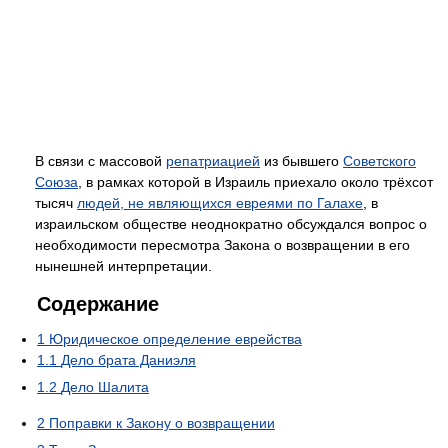
В связи с массовой
репатриацией
из бывшего
Советского
Союза
, в рамках которой в Израиль приехало около трёхсот
тысяч
людей, не являющихся евреями по Галахе
, в
израильском обществе неоднократно обсуждался вопрос о
необходимости пересмотра Закона о возвращении в его
нынешней интерпретации.
Содержание
1
Юридическое определение еврейства
1.1
Дело брата Даниэля
1.2
Дело Шалита
2
Поправки к Закону о возвращении