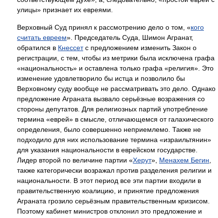
улицы» признает их евреями.
Верховный Суд принял к рассмотрению дело о том, «
кого
считать евреем
». Председатель Суда, Шимон Агранат,
обратился в
Кнессет
с предложением изменить Закон о
регистрации, с тем, чтобы из метрики была исключена графа
«национальность» и оставлена только графа «религия». Это
изменение удовлетворило бы истца и позволило бы
Верховному суду вообще не рассматривать это дело. Однако
предложение Аграната вызвало серьёзные возражения со
стороны депутатов. Для религиозных партий употребление
термина «еврей» в смысле, отличающемся от галахического
определения, было совершенно неприемлемо. Также не
подходило для них использование термина «израильтянин»
для указания национальности в еврейском государстве.
Лидер второй по величине партии «
Херут
»,
Менахем Бегин
,
также категорически возражал против разделения религии и
национальности. В этот период все эти партии входили в
правительственную коалицию, и принятие предложения
Аграната грозило серьёзным правительственным кризисом.
Поэтому кабинет министров отклонил это предложение и