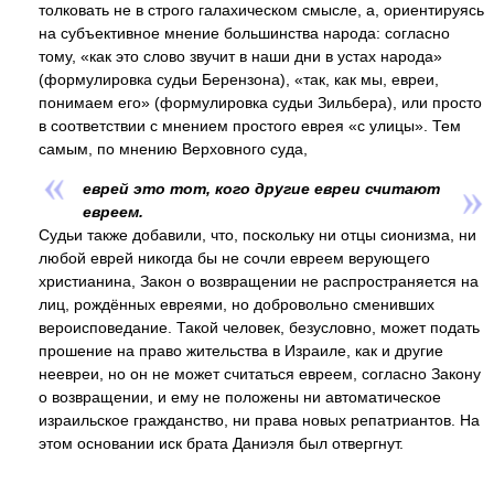
толковать не в строго галахическом смысле, а, ориентируясь
на субъективное мнение большинства народа: согласно
тому, «как это слово звучит в наши дни в устах народа»
(формулировка судьи Берензона), «так, как мы, евреи,
понимаем его» (формулировка судьи Зильбера), или просто
в соответствии с мнением простого еврея «с улицы». Тем
самым, по мнению Верховного суда,
еврей это тот, кого другие евреи считают
евреем.
Судьи также добавили, что, поскольку ни отцы сионизма, ни
любой еврей никогда бы не сочли евреем верующего
христианина, Закон о возвращении не распространяется на
лиц, рождённых евреями, но добровольно сменивших
вероисповедание. Такой человек, безусловно, может подать
прошение на право жительства в Израиле, как и другие
неевреи, но он не может считаться евреем, согласно Закону
о возвращении, и ему не положены ни автоматическое
израильское гражданство, ни права новых репатриантов. На
этом основании иск брата Даниэля был отвергнут.