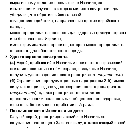
выразившему желание поселиться в Израиле, за
исключением случаев, в которых министр внутренних дел
убедился, что обратившийся за визой
осуществлял действия, направленные против еврейского
народа;
может представлять опасность для здоровья граждан страны
или безопасности Израиля;
имеет криминальное прошлое, которое может представлять
опасность для общественного порядка.
Удостоверение репатрианта
(а)
Еврей, прибывший в Израиль и после этого выразивший
желание поселиться в нём, вправе, находясь в Израиле,
получить удостоверение нового репатрианта (
теудат оле
).
(б)
Ограничения, предусмотренные параграфом 2(б), имеют
силу также при выдаче удостоверения нового репатрианта
(
теудат оле
), однако репатриант не считается
представляющим опасность для общественного здоровья,
если он заболел уже по прибытии в Израиль.
Поселившиеся в Израиле и их дети
Каждый еврей, репатриировавшийся в Израиль до
вступления настоящего Закона в силу, а также каждый еврей,