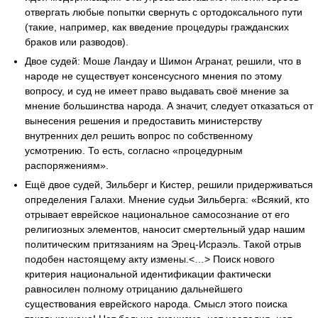
отвергать любые попытки свернуть с ортодоксального пути
(такие, например, как введение процедуры гражданских
браков или разводов).
Двое судей: Моше Ландау и Шимон Агранат, решили, что в
народе не существует консенсусного мнения по этому
вопросу, и суд не имеет право выдавать своё мнение за
мнение большинства народа. А значит, следует отказаться от
вынесения решения и предоставить министерству
внутренних дел решить вопрос по собственному
усмотрению. То есть, согласно «процедурным
распоряжениям».
Ещё двое судей, Зильберг и Кистер, решили придерживаться
определения Галахи. Мнение судьи Зильберга: «Всякий, кто
отрывает еврейское национальное самосознание от его
религиозных элементов, наносит смертельный удар нашим
политическим притязаниям на Эрец-Исраэль. Такой отрыв
подобен настоящему акту измены.<…> Поиск нового
критерия национальной идентификации фактически
равносилен полному отрицанию дальнейшего
существования еврейского народа. Смысл этого поиска