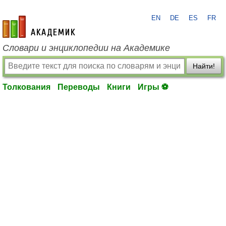
EN
DE
ES
FR
academic.ru
Словари и энциклопедии на Академике
Найти!
Толкования
Переводы
Книги
Игры ⚽