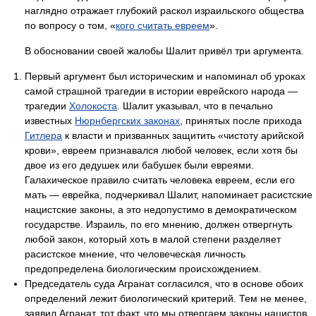
наглядно отражает глубокий раскол израильского общества
по вопросу о том, «
кого считать евреем
».
В обосновании своей жалобы Шалит привёл три аргумента.
Первый аргумент был историческим и напоминал об уроках
самой страшной трагедии в истории еврейского народа —
трагедии
Холокоста
. Шалит указывал, что в печально
известных
Нюрнбергских законах
, принятых после прихода
Гитлера
к власти и призванных защитить «чистоту арийской
крови», евреем признавался любой человек, если хотя бы
двое из его дедушек или бабушек были евреями.
Галахическое правило считать человека евреем, если его
мать — еврейка, подчеркивал Шалит, напоминает расистские
нацистские законы, а это недопустимо в демократическом
государстве. Израиль, по его мнению, должен отвергнуть
любой закон, который хоть в малой степени разделяет
расистское мнение, что человеческая личность
предопределена биологическим происхождением.
Председатель суда Агранат согласился, что в основе обоих
определений лежит биологический критерий. Тем не менее,
заявил Агранат, тот факт, что мы отвергаем законы нацистов,