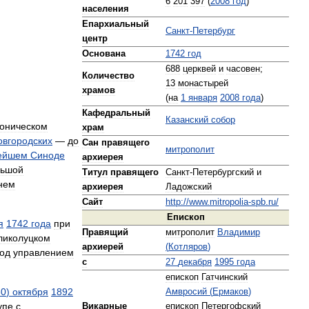
6
201
397
(
2008
год
)
населения
Епархиальный
Санкт
-
Петербург
центр
Основана
1742
год
688
церквей
и
часовен
;
Количество
13
монастырей
храмов
(
на
1
января
2008
года
)
Кафедральный
Казанский
собор
оническом
храм
овгородских
—
до
Сан
правящего
митрополит
ейшем
Синоде
архиерея
льшой
Титул
правящего
Санкт
-
Петербургский
и
нем
архиерея
Ладожский
Сайт
http:
//
www
.
mitropolia
-
spb
.
ru
/
Епископ
я
1742
года
при
Правящий
митрополит
Владимир
ликолуцком
архиерей
(
Котляров
)
од
управлением
с
27
декабря
1995
года
епископ
Гатчинский
30
)
октября
1892
Амвросий
(
Ермаков
)
упе
с
Викарные
епископ
Петергофский