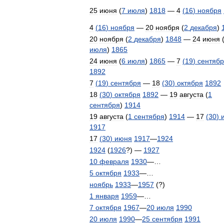
25
июня
(
7
июля
)
1818
—
4
(
16
)
ноября
4
(
16
)
ноября
—
20
ноября
(
2
декабря
)
20
ноября
(
2
декабря
)
1848
—
24
июня
июля
)
1865
24
июня
(
6
июля
)
1865
—
7
(
19
)
сентяб
1892
7
(
19
)
сентября
—
18
(
30
)
октября
1892
18
(
30
)
октября
1892
—
19
августа
(
1
сентября
)
1914
19
августа
(
1
сентября
)
1914
—
17
(
30
)
1917
17
(
30
)
июня
1917
—
1924
1924
(
1926
?) —
1927
10
февраля
1930
—…
5
октября
1933
—…
ноябрь
1933
—
1957
(?)
1
января
1959
—…
7
октября
1967
—
20
июля
1990
20
июля
1990
—
25
сентября
1991