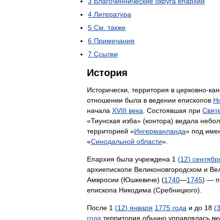
3
Благочиннические
округа
епархии
4
Литература
5
См
.
также
6
Примечания
7
Ссылки
История
Исторически
,
территория
в
церковно
-
кан
отношении
была
в
ведении
епископов
Н
начала
XVIII
века
.
Состоявшая
при
Свят
«
Тиунская
изба
» (
контора
)
ведала
небо
территорией
«
Ингерманланда
»
под
име
«
Синодальной
области
».
Епархия
была
учреждена
1
(
12
)
сентябр
архиепископе
Великоновгородском
и
Ве
Амвросии
(
Юшкевиче
) (
1740
—
1745
) —
п
епископа
Никодима
(
Сребницкого
).
После
1
(
12
)
января
1775
года
и
до
18
(
года
территория
обычно
управлялась
вк