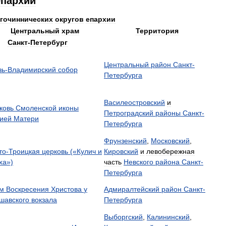
епархии
гочиннических
округов
епархии
Центральный
храм
Территория
Санкт
-
Петербург
Центральный
район
Санкт
-
зь
-
Владимирский
собор
Петербурга
Василеостровский
и
ковь
Смоленской
иконы
Петроградский
районы
Санкт
-
ией
Матери
Петербурга
Фрунзенский
,
Московский
,
то
-
Троицкая
церковь
(«
Кулич
и
Кировский
и
левобережная
ха
»)
часть
Невского
района
Санкт
-
Петербурга
м
Воскресения
Христова
у
Адмиралтейский
район
Санкт
-
шавского
вокзала
Петербурга
Выборгский
,
Калининский
,