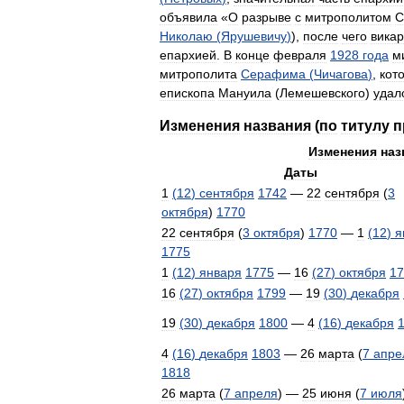
объявила
«
О
разрыве
с
митрополитом
С
Николаю
(
Ярушевичу
)
),
после
чего
вика
епархией
.
В
конце
февраля
1928
года
м
митрополита
Серафима
(
Чичагова
)
,
кот
епископа
Мануила
(
Лемешевского
)
удал
Изменения
названия
(
по
титулу
п
Изменения
наз
Даты
1
(
12
)
сентября
1742
—
22
сентября
(
3
октября
)
1770
22
сентября
(
3
октября
)
1770
—
1
(
12
)
я
1775
1
(
12
)
января
1775
—
16
(
27
)
октября
17
16
(
27
)
октября
1799
—
19
(
30
)
декабря
19
(
30
)
декабря
1800
—
4
(
16
)
декабря
4
(
16
)
декабря
1803
—
26
марта
(
7
апре
1818
26
марта
(
7
апреля
) —
25
июня
(
7
июля