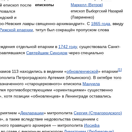
й
епископ
после
епископы
Маркелл
(
Ветров
)
уловался
епископ
Выборгский
Назарий
ндский
и
(
Лавриненко
)
ро
-
Невския
лавры
священно
-
архимандрит
».
С
1865
года
,
ввиду
Рижской
епархии
,
титул
был
сокращён
пропуском
слова
еждения
отдельной
епархии
в
1742
году
,
существовала
Санкт
-
равлявшаяся
Святейшим
Синодом
через
специально
[
1
]
рамов
113
находились
в
ведении
«
обновленческой
»
епархии
ополита
Петроградского
Артемия
(
Ильинского
).
В
октябре
того
азначенного
«
староцерковного
»
епископа
Мануила
умя
противоборствующими
«
ориентациями
»
существенно
»,
хотя
позиции
«
обновленцев
»
в
Ленинграде
оставались
приятием
«
Декларации
»
митрополита
Сергия
(
Страгородского
)
в
»,
а
также
вследствие
недовольства
смещением
с
ного
правящего
архиерея
—
митрополита
Иосифа
во
главе
с
викарным
епископом
Димитрием
(
Любимовым
)