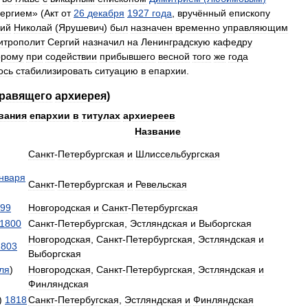
ергием
» (
Акт
от
26
декабря
1927
года
,
вручённый
епископу
рий
Николай
(
Ярушевич
)
был
назначен
временно
управляющим
итрополит
Сергий
назначил
на
Ленинградскую
кафедру
орому
при
содействии
прибывшего
весной
того
же
года
ось
стабилизировать
ситуацию
в
епархии
.
равящего
архиерея
)
вания
епархии
в
титулах
архиереев
Название
Санкт
-
Петербургская
и
Шлиссельбургская
нваря
Санкт
-
Петербургская
и
Ревельская
99
Новгородская
и
Санкт
-
Петербургская
1800
Санкт
-
Петербургская
,
Эстляндская
и
Выборгская
Новгородская
,
Санкт
-
Петербургская
,
Эстляндская
и
1803
Выборгская
ля
)
Новгородская
,
Санкт
-
Петербургская
,
Эстляндская
и
Финляндская
)
1818
Санкт
-
Петербугская
,
Эстляндская
и
Финляндская