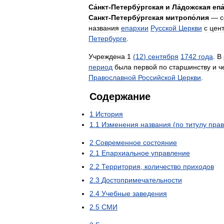
Са́нкт
-
Петербу́ргская
и
Ла́дожская
епа
Санкт
-
Петербу́ргская
митропо́лия
—
названия
епархии
Русской
Церкви
с
цен
Петербурге
.
Учреждена
1
(
12
)
сентября
1742
года
.
В
период
была
первой
по
старшинству
и
ч
Православной
Российской
Церкви
.
Содержание
1
История
1
.
1
Изменения
названия
(
по
титулу
пра
2
Современное
состояние
2
.
1
Епархиальное
управление
2
.
2
Территория
,
количество
приходов
2
.
3
Достопримечательности
2
.
4
Учебные
заведения
2
.
5
СМИ