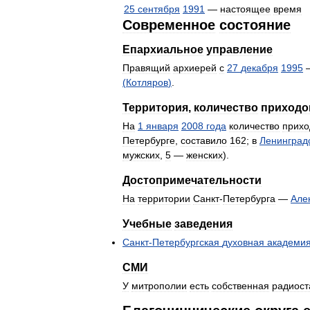
25
сентября
1991
—
настоящее
время
Современное
состояние
Епархиальное
управление
Правящий
архиерей
c
27
декабря
1995
(
Котляров
)
.
Территория
,
количество
приходо
На
1
января
2008
года
количество
прихо
Петербурге
,
составило
162
;
в
Ленинград
мужских
,
5
—
женских
).
Достопримечательности
На
территории
Санкт
-
Петербурга
—
Але
Учебные
заведения
Санкт
-
Петербургская
духовная
академи
СМИ
У
митрополии
есть
собственная
радиост