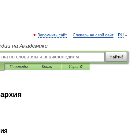
Запомнить сайт
Словарь на свой сайт
RU
едии на Академике
Найти!
Переводы
Книги
Игры ⚽
пархия
хия