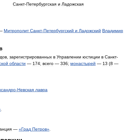
Санкт
-
Петербургская
и
Ладожская
—
Митрополит
Санкт
-
Петербургский
и
Ладожский
Владимир
в
дов
,
зарегистрированных
в
Управлении
юстиции
в
Санкт
-
ской
области
—
174
;
всего
—
336
;
монастырей
—
13
(
8
—
ксандро
-
Невская
лавра
я
.
анция
—
«
Град
Петров
»
.