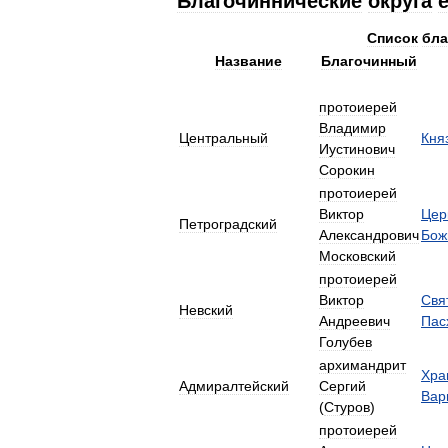
Благочиннические
округа
Список
бла
Название
Благочинный
протоиерей
Владимир
Центральный
Кня
Иустинович
Сорокин
протоиерей
Виктор
Цер
Петроградский
Александрович
Бож
Московский
протоиерей
Виктор
Свя
Невский
Андреевич
Пас
Голубев
архимандрит
Хра
Адмиралтейский
Сергий
Вар
(
Стуров
)
протоиерей