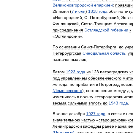
Великоновгородской
епархией
:
правящи
25
июня
(
7
июля
)
1818
года
обычно
тит
«
Новгородский
,
С
.-
Петербургский
,
Эстля
Финляндский
,
Свято
-
Троицкия
Александ
присоединения
Эстляндской
губернии
к
«
Эстляндский
».
По
основании
Санкт
-
Петербурга
,
до
учр
Петербургская
Синодальная
область
,
уп
назначенных
лиц
.
Летом
1923
года
из
123
петроградских
х
под
управлением
обновленческого
митр
же
года
,
по
прибытии
в
Петроград
новон
(
Лемешевского
),
соотношение
между
дв
изменилось
в
пользу
«
староцерковников
весьма
сильными
вплоть
до
1943
года
.
В
конце
декабря
1927
года
,
в
связи
с
не
значительною
частью
«
староцерковнико
Ленинградской
кафедры
ранее
назначен
(
Петровых
)
,
значительная
часть
епархии