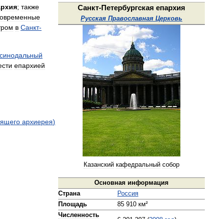
́рхия
;
также
Санкт
-
Петербургская
епархия
современные
Русская
Православная
Церковь
тром
в
Санкт
-
синодальный
ести
епархией
вящего
архиерея
)
Казанский
кафедральный
собор
Основная
информация
Страна
Россия
Площадь
85
910
км
²
Численность