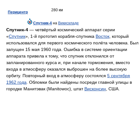
280 км
Перицентр
Спутник-4
на
Викискладе
Спутник-4
— четвёртый космический аппарат серии
«
Спутник
», 1-й прототип корабля-спутника
Восток
, который
использовался для первого космического полёта человека. Был
запущен 15 мая 1960 года. Ошибка в системе ориентации
аппарата привела к тому, что спутник отклонился от
запланированного курса и, при начале торможения, вместо
входа в атмосферу оказался выброшен на более высокую
орбиту. Повторный вход в атмосферу состоялся
5 сентября
1962 года
. Обломки были найдены посреди главной улицы в
городке Манитэвак (Manitowoc), штат
Висконсин
, США.