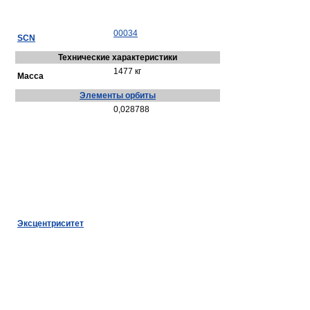
00034
SCN
Технические характеристики
1477 кг
Масса
Элементы орбиты
0,028788
Эксцентриситет