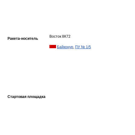
Восток 8К72
Ракета-носитель
Байконур
,
ПУ № 1/5
Стартовая площадка