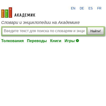
EN
DE
ES
FR
academic.ru
Словари и энциклопедии на Академике
Найти!
Толкования
Переводы
Книги
Игры ⚽