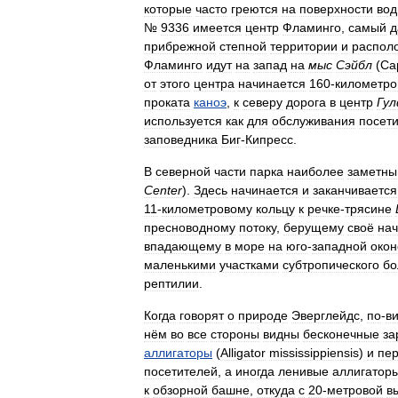
которые
часто
греются
на
поверхности
во
№
9336
имеется
центр
Фламинго
,
самый
д
прибрежной
степной
территории
и
распол
Фламинго
идут
на
запад
на
мыс
Сэйбл
(
Ca
от
этого
центра
начинается
160
-
километр
проката
каноэ
,
к
северу
дорога
в
центр
Гу
используется
как
для
обслуживания
посет
заповедника
Биг
-
Кипресс
.
В
северной
части
парка
наиболее
заметн
Center
).
Здесь
начинается
и
заканчивается
11
-
километровому
кольцу
к
речке
-
трясине
пресноводному
потоку
,
берущему
своё
на
впадающему
в
море
на
юго
-
западной
окон
маленькими
участками
субтропического
бо
рептилии
.
Когда
говорят
о
природе
Эверглейдс
,
по
-
в
нём
во
все
стороны
видны
бесконечные
за
аллигаторы
(
Alligator
mississippiensis
)
и
пе
посетителей
,
а
иногда
ленивые
аллигатор
к
обзорной
башне
,
откуда
с
20
-
метровой
в