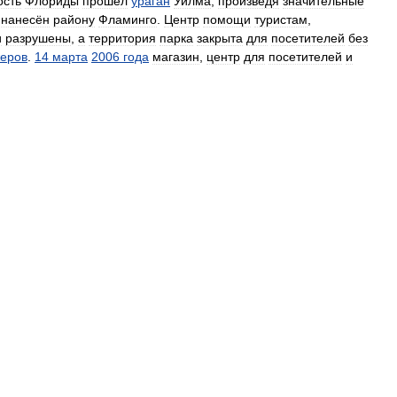
ость
Флориды
прошёл
ураган
Уилма
,
произведя
значительные
нанесён
району
Фламинго
.
Центр
помощи
туристам
,
и
разрушены
,
а
территория
парка
закрыта
для
посетителей
без
еров
.
14
марта
2006
года
магазин
,
центр
для
посетителей
и