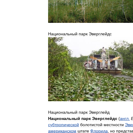
Национальный
парк
Эверглейдс
Национальный
парк
Эверглейд
Национальный
парк
Эверглейдс
(
англ
.
субтропической
болотистой
местности
Эве
американском
штате
Флорида
,
но
предста