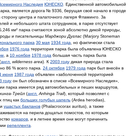
Всемирного
Наследия
ЮНЕСКО
.
Единственной
автомобильной
парка
,
является
дорога
№
9336
,
берущая
своё
начало
в
городе
в
сторону
центра
и
палаточного
лагеря
Фламинго
.
За
елей
и
небольшого
штата
сотрудников
,
в
парке
отсутствует
5
,
246
км
²
парка
считаются
зоной
абсолютно
дикой
природы
,
ироды
и
писательницы
Марджори
Дуглас
(
Marjory
Stoneman
ионального
парка
30
мая
1934
года
,
но
фактически
стала
ября
1976
года
территория
парка
была
объявлена
ЮНЕСКО
ом
,
а
10
ноября
1978
года
большая
часть
парка
была
(
англ
.
wilderness
area
).
К
2003
году
дикая
природа
стала
но
86
%
всего
парка
.
24
октября
1979
года
парк
был
внесён
в
4
июня
1987
года
объявлен
«
заболоченной
территорией
3
году
он
был
обозначен
в
списке
«
Всемирного
Наследия
»,
ии
парка
имеется
ряд
автомобильных
и
пеших
маршрутов
,
хинга
-
Трейл
(
англ
.
Anhinga
Trail
),
который
позволяет
с
х
птиц
как
больших
голубых
цапель
(
Ardea
herodias
),
и
ушастых
бакланов
(
Phalacrocorax
auritus
),
а
также
саживаются
на
перила
дощатых
помостов
,
по
которым
ество
комаров
,
и
в
летнее
время
они
могут
причинить
чии
репеллента
.