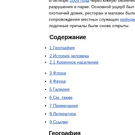
В
октябре
2005
года
через
южную
оконечн
разрушения
в
парке
.
Основной
ущерб
был
охотничий
домик
,
ресторан
и
магазин
был
сопровождения
местных
служащих
рейндж
лодочные
причалы
были
снова
открыты
.
Содержание
1
География
2
История
человека
2
.
1
Коренное
население
3
Флора
4
Фауна
5
Галерея
6
См
.
также
7
Примечания
8
Литература
9
Ссылки
География