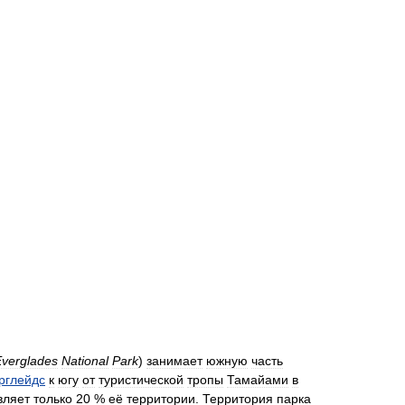
Everglades
National
Park
)
занимает
южную
часть
рглейдс
к
югу
от
туристической
тропы
Тамайами
в
вляет
только
20
%
её
территории
.
Территория
парка