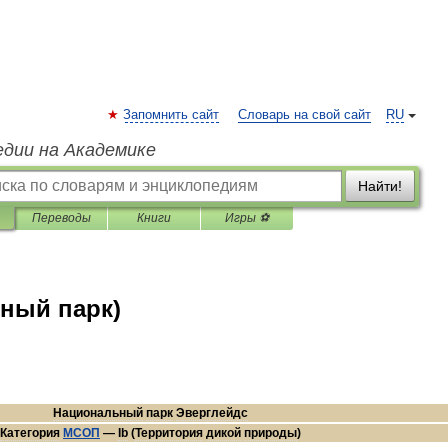
Запомнить сайт
Словарь на свой сайт
RU
едии на Академике
Найти!
Переводы
Книги
Игры ⚽
ный парк)
Национальный
парк
Эверглейдс
Категория
МСОП
—
Ib
(
Территория
дикой
природы
)