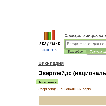
Словари и энциклоп
academic.ru
Википедия
Толкования
Википедия
Эверглейдс (националь
Толкование
Эверглейдс
(
национальный
парк
)