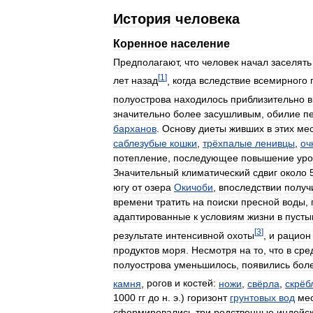
История
человека
Коренное
население
Предполагают
,
что
человек
начал
заселять
[
1
]
лет
назад
,
когда
вследствие
всемирного
полуострова
находилось
приблизительно
в
значительно
более
засушливым
,
обилие
п
барханов
.
Основу
диеты
живших
в
этих
мес
саблезубые
кошки
,
трёхпалые
ленивцы
,
оч
потепление
,
последующее
повышение
уро
Значительный
климатический
сдвиг
около
югу
от
озера
Окичоби
,
впоследствии
получ
времени
тратить
на
поиски
пресной
воды
,
адаптированные
к
условиям
жизни
в
пусты
[
3
]
результате
интенсивной
охоты
,
и
рацион
продуктов
моря
.
Несмотря
на
то
,
что
в
сре
полуострова
уменьшилось
,
появились
бол
камня
,
рогов
и
костей:
ножи
,
свёрла
,
скрёб
1000
гг
до
н
.
э
.)
горизонт
грунтовых
вод
ме
сформировались
три
родственные
индейс