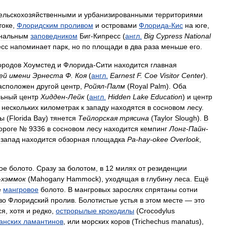
ельскохозяйственными
и
урбанизированными
территориями
токе
,
Флоридским
проливом
и
островами
Флорида
-
Кис
на
юге
,
нальным
заповедником
Биг
-
Кипресс
(
англ
.
Big
Cypress
National
есс
напоминает
парк
,
но
по
площади
в
два
раза
меньше
его
.
ородов
Хоумстед
и
Флорида
-
Сити
находится
главная
ей
имени
Эрнеста
Ф
.
Коя
(
англ
.
Earnest
F
.
Coe
Visitor
Center
).
асположен
другой
центр
,
Ройял
-
Палм
(
Royal
Palm
).
Оба
льный
центр
Хидден
-
Лейк
(
англ
.
Hidden
Lake
Education
)
и
центр
нескольких
километрак
к
западу
находятся
в
сосновом
лесу
.
ты
(
Florida
Bay
)
тянется
Тейлорская
трясина
(
Taylor
Slough
).
В
ороге
№
9336
в
сосновом
лесу
находится
кемпинг
Лонг
-
Пайн
-
запад
находится
обзорная
площадка
Pa
-
hay
-
okee
Overlook
,
ое
болото
.
Сразу
за
болотом
,
в
12
милях
от
резиденции
-
хэммок
(
Mahogany
Hammock
),
уходящая
в
глубину
леса
.
Ещё
е
мангровое
болото
.
В
мангровых
зарослях
спрятаны
сотни
во
Флоридский
пролив
.
Болотистые
устья
в
этом
месте
—
это
ся
,
хотя
и
редко
,
острорылые
крокодилы
(
Crocodylus
анских
ламантинов
,
или
морских
коров
(
Trichechus
manatus
),