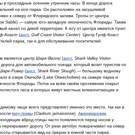
ды
в
прохладные
осенние
утренние
часы
.
В
конце
дороги
альний
на
юге
парка
.
Он
расположен
на
засушливой
ожен
к
северу
от
Флоридского
залива
.
Тропы
от
центра
pe
Sable
) —
самую
юго
-
западную
оконечность
Флориды
.
Также
овый
канал
по
дикой
территории
.
К
югу
от
центра
имеется
пункт
лф
-
Коаст
(
англ
.
Gulf
Coast
Visitor
Center
).
Центр
Гулф
-
Коаст
ителей
парка
,
так
и
для
обслуживания
посетителей
ым
является
центр
Шарк
-
Велли
(
англ
.
Shark
Valley
Visitor
дорога
для
автомобильного
поезда
,
который
возит
туристов
по
Шарк
-
Ривер
(
англ
.
Shark
River
Slough
) —
большому
водному
чало
в
озере
Окичоби
(
Lake
Okeechobee
)
на
севере
парка
и
ечности
Флориды
.
Поток
на
всём
своём
протяжении
покрыт
лотистого
леса
в
которых
живут
местные
млекопитающие
и
идимому
чаще
всего
представляют
именно
это
место
,
так
как
в
росли
меч
-
травы
(
Cladium
jamaicense
).
Американские
реходящие
вброд
птицы
часто
появляются
перед
носом
у
ы
перекрывают
дорогу
.
От
реки
автобус
поворачивает
на
север
ысоты
открывается
вид
на
прерии
в
южной
части
парка
.