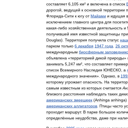
составляет
6
,
105
км
²
и
включена
в
список
дорогой
,
ведущей
к
основной
территории
Флорида
-
Сити
к
югу
от
Майами
и
идущая
исключением
главного
центра
для
посетит
какая
-
либо
хозяйственная
деятельность
и
получившей
имя
известной
защитницы
пр
Douglas
).
Территория
получила
статус
нац
парком
только
6
декабря
1947
года
.
26
окт
международным
биосферным
заповедник
объявлена
«
территорией
дикой
природы
» 
занимать
5
,
247
км
²,
что
составляет
пример
список
Всемирного
Наследия
ЮНЕСКО
,
а
международного
значения
».
Однако
,
в
199
которому
угрожает
опасность
.
На
территор
самым
известным
из
которых
считается
Ан
близкого
расстояния
наблюдать
таких
дики
американских
змеешеек
(
Anhinga
anhinga
)
американских
аллигаторов
.
Птицы
часто
у
проходит
маршрут
.
В
парке
большое
колич
определённые
неудобства
,
даже
при
нали