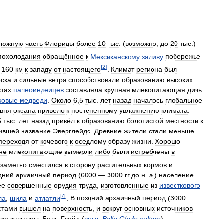
южную
часть
Флориды
более
10
тыс
. (
возможно
,
до
20
тыс
.)
похолодания
обращённое
к
Мексиканскому
заливу
побережье
[
2
]
160
км
к
западу
от
настоящего
.
Климат
региона
был
еска
и
сильные
ветра
способствовали
образованию
высоких
тах
палеоиндейцев
составляла
крупная
млекопитающая
дичь:
ковые
медведи
.
Около
6
,
5
тыс
.
лет
назад
началось
глобальное
вня
океана
привело
к
постепенному
увлажнению
климата
.
5
тыс
.
лет
назад
привёл
к
образованию
болотистой
местности
к
ившей
название
Эверглейдс
.
Древние
жители
стали
меньше
переходя
от
кочевого
к
оседлому
образу
жизни
.
Хорошо
не
млекопитающие
вымерли
либо
были
истреблены
в
заметно
сместился
в
сторону
растительных
кормов
и
дний
архаичный
период
(
6000
—
3000
гг
до
н
.
э
.)
население
ее
совершенные
орудия
труда
,
изготовленные
из
известкового
[
4
]
ла
,
шила
и
атлатли
.
В
поздний
архаичный
период
(
3000
—
стами
вышел
на
поверхность
,
и
вокруг
основных
источников
кие
культуры:
Бель
-
Глейд
(
англ
.
Belle
Glade
culture
),