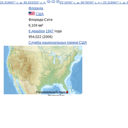
(
G
)
(
O
)
(
Я
)
25
.
316667
°
с
.
ш
.
80
.
933333
°
з
.
д
.
25
°
19
′
00
″
с
.
ш
.
80
°
56
′
00
″
з
.
д
.
/
25
.
316667
°
с
.
ш
.
Флорида
США
Флорида
-
Сити
6
,
104
км
²
6
декабря
1947
года
954
,
022
(
2006
)
Служба
национальных
парков
США
Национальный
парк
Эверглейдс