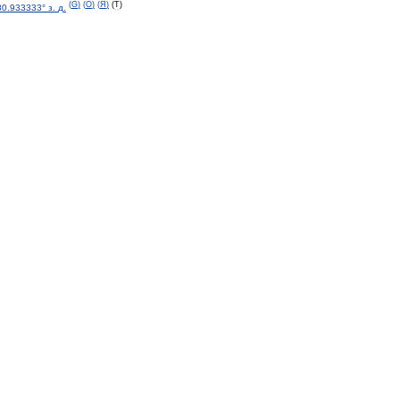
(
G
)
(
O
)
(
Я
)
(
T
)
80
.
933333
°
з
.
д
.