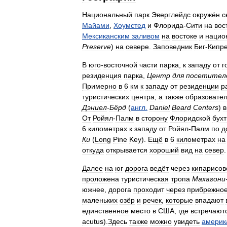
Национальный
парк
Эверглейдс
окружён
с
Майами
,
Хоумстед
и
Флорида
-
Сити
на
вос
Мексиканским
заливом
на
востоке
и
нацио
Preserve
)
на
севере
.
Заповедник
Биг
-
Кипр
В
юго
-
восточной
части
парка
,
к
западу
от
г
резиденция
парка
,
Центр
для
посетител
Примерно
в
6
км
к
западу
от
резиденции
р
туристических
центра
,
а
также
образовате
Дэниел
-
Бёрд
(
англ
.
Daniel
Beard
Centers
)
в
От
Ройял
-
Палм
в
сторону
Флоридской
бух
6
километрах
к
западу
от
Ройял
-
Палм
по
д
Ки
(
Long
Pine
Key
).
Ещё
в
6
километрах
на
откуда
открывается
хороший
вид
на
север
.
Далее
на
юг
дорога
ведёт
через
кипарисов
проложена
туристическая
тропа
Махагони
южнее
,
дорога
проходит
через
прибрежно
маленьких
озёр
и
речек
,
которые
впадают
единственное
место
в
США
,
где
встречают
acutus
).
Здесь
также
можно
увидеть
америк