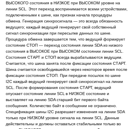
ВЫСОКОГО состояния в НИЗКОЕ при ВЫСОКОМ уровне на
линии SCL. Этот переход воспринимается всеми устройствами,
подключенными к шине, как признак начала процедуры
обмена. Генерация синхросигнала — это всегда обязанность
ведущего; каждый ведущий генерирует свой собственный
сигнал синхронизации при пересылке данных по шине.
Процедура обмена завершается тем, что ведущий формирует
состояние СТОП — переход состояния линии SDA из низкого
состояния в ВЫСОКОЕ при ВЫСОКОМ состоянии линии SCL.
Состояния СТАРТ и СТОП всегда вырабатываются ведущим.
Считается, что шина занята после фиксации состояния СТАРТ.
Шина считается освободившейся через некоторое время после
фиксации состояния СТОП. При передаче посылок по шине
I2C каждый ведущий генерирует свой синхросигнал на линии
SCL. После формирования состояния СТАРТ, ведущий
опускает состояние линии SCL в НИЗКОЕ состояние и
выставляет на линию SDA старший бит первого байта
сообщения. Количество байт в сообщении не ограничено.
Спецификация шины I2C разрешает изменения на линии SDA
только при НИЗКОМ уровне сигнала на линии SCL. Данные
действительны и должны оставаться стабильными только во