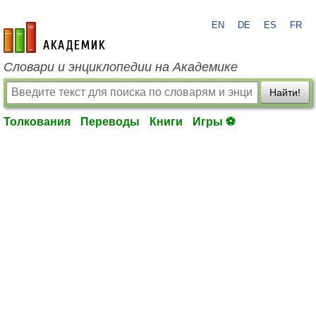
EN
DE
ES
FR
academic.ru
Словари и энциклопедии на Академике
Найти!
Толкования
Переводы
Книги
Игры ⚽