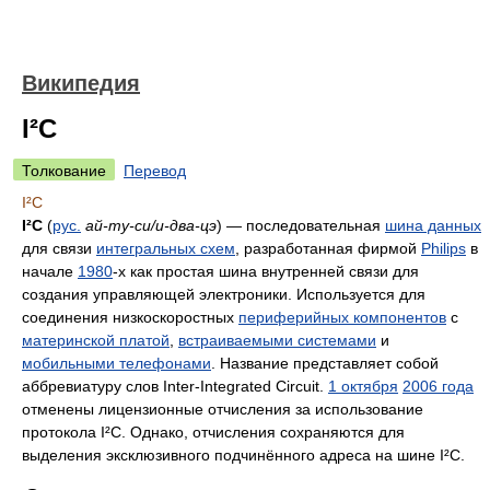
Википедия
I²C
Толкование
Перевод
I²C
I²C
(
рус.
ай-ту-си/и-два-цэ
) — последовательная
шина данных
для связи
интегральных схем
, разработанная фирмой
Philips
в
начале
1980
-х как простая шина внутренней связи для
создания управляющей электроники. Используется для
соединения низкоскоростных
периферийных компонентов
с
материнской платой
,
встраиваемыми системами
и
мобильными телефонами
. Название представляет собой
аббревиатуру слов Inter-Integrated Circuit.
1 октября
2006 года
отменены лицензионные отчисления за использование
протокола I²C. Однако, отчисления сохраняются для
выделения эксклюзивного подчинённого адреса на шине I²C.