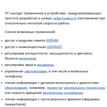
I²C находит применение в устройствах, предусматривающих
простоту разработки и низкую
себестоимость
изготовления при
относительно неплохой скорости работы.
Список возможных применений:
доступ к модулям памяти
NVRAM
;
доступ к низкоскоростным
ЦАП
/
АЦП
;
регулировка контрастности, насыщенности и цветового
баланса
мониторов
;
регулировка звука в
динамиках
;
управление
светодиодами
, в том числе в мобильных
телефонах;
чтение информации с датчиков мониторинга и диагностики
оборудования
, например,
термостат
центрального процессора
или скорость вращения
вентилятора охлаждения
;
чтение информации с часов реального времени (кварцевых
генераторов);