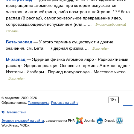
превращение атомного ядра, при котором испускаются
электрон и антинейтрино, либо позитрон и нейтрино. * * * бета
распад (β распад), самопроизвольное превращение ядер,
сопровождающееся испусканием (или… …
Энциклопедический
словарь
Бета-распад
— У этого термина существуют и другие
значения, см. Бета. Ядерная физика …
Википедия
Β-распад
— Ядерная физика Атомное ядро · Радиоактивный
распад · Ядерная реакция Основные термины Атомное ядро ·
Изотопы · Изобары · Период полураспада · Массовое число …
Википедия
© Академик, 2000-2026
18+
Обратная связь:
Техподдержка
,
Реклама на сайте
👣 Путешествия
Экспорт словарей на сайты
, сделанные на PHP,
Joomla,
Drupal,
WordPress, MODx.