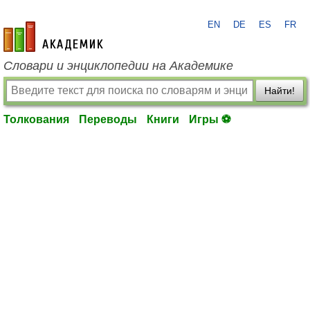
EN
DE
ES
FR
academic.ru
Словари и энциклопедии на Академике
Найти!
Толкования
Переводы
Книги
Игры ⚽