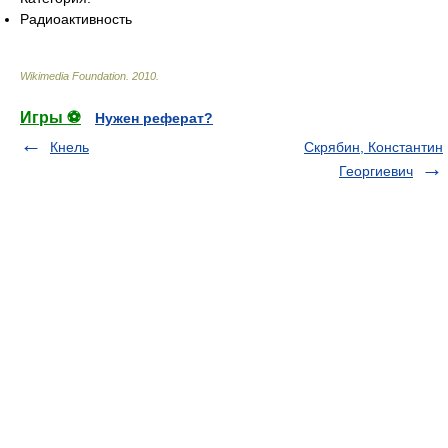
Радиоактивность
Wikimedia Foundation
.
2010
.
Игры ⚽
Нужен реферат?
Кнель
Скрябин, Константин
Георгиевич