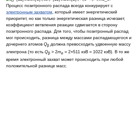
Процесс позитронного распада всегда конкурирует с
электронным захватом
, который имеет энергетический
приоритет, но как только энергетическая разница исчезает,
коэффициент ветвления реакции сдвигается в сторону
позитронного распада. Для того, чтобы позитронный распад
мог происходить, разница между массами распадающегося и
дочернего атомов
Q
должна превосходить удвоенную массу
β
электрона (то есть
Q
> 2
m
= 2×511 кэВ = 1022 кэВ). В то же
β
e
время электронный захват может происходить при любой
положительной разнице масс.