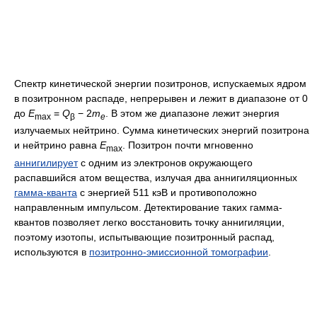
Спектр кинетической энергии позитронов, испускаемых ядром
в позитронном распаде, непрерывен и лежит в диапазоне от 0
до
E
=
Q
− 2
m
. В этом же диапазоне лежит энергия
max
β
e
излучаемых нейтрино. Сумма кинетических энергий позитрона
и нейтрино равна
E
. Позитрон почти мгновенно
max
аннигилирует
с одним из электронов окружающего
распавшийся атом вещества, излучая два аннигиляционных
гамма-кванта
с энергией 511 кэВ и противоположно
направленным импульсом. Детектирование таких гамма-
квантов позволяет легко восстановить точку аннигиляции,
поэтому изотопы, испытывающие позитронный распад,
используются в
позитронно-эмиссионной томографии
.