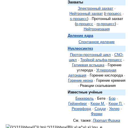
Захваты
Электронный захват
·
Нейтронный захват
(
r-процесс
·
s-процесс
) · Протонный захват
(
p-процесс
·
rp-процесс
) ·
Нейтронизация
Деление ядра
Спонтанное деление
Нуклеосинтез
Протон-протонный цикл
·
CNO-
цикл
·
Тройной альфа-процесс
·
Гелиевая вспышка
· Горение
углерода ·
Углеродная
детонация
· Горение кислорода ·
Горение неона
· Горение кремния
· Реакции скалывания
Известные учёные
Беккерель
· Бете ·
Бор
·
Гейзенберг
·
Кюри М.
·
Кюри П.
·
Резерфорд
·
Содди
·
Уилер
·
Ферми
См. также:
Портал:Физика