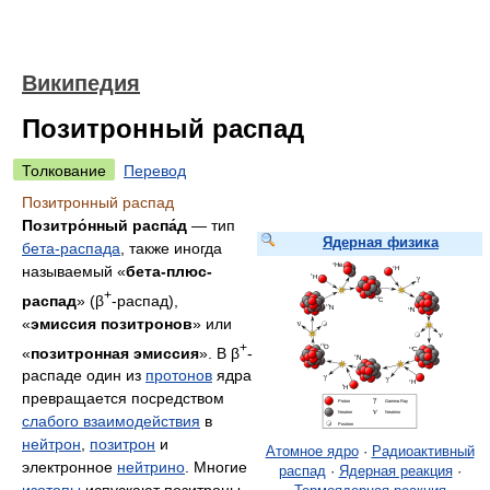
Википедия
Позитронный распад
Толкование
Перевод
Позитронный распад
Позитро́нный распа́д
— тип
Ядерная физика
бета-распада
, также иногда
называемый «
бета-плюс-
+
распад
» (β
-распад),
«
эмиссия позитронов
» или
+
«
позитронная эмиссия
». В β
-
распаде один из
протонов
ядра
превращается посредством
слабого взаимодействия
в
нейтрон
,
позитрон
и
Атомное ядро
·
Радиоактивный
электронное
нейтрино
. Многие
распад
·
Ядерная реакция
·