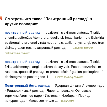
Смотреть что такое "Позитронный распад" в
других словарях:
позитронный распад
— pozitroninis skilimas statusas T sritis
chemija apibrėžtis Atomų branduolių skilimas, kurio metu išsiskiria
pozitronai, o protonai virsta neutronais. atitikmenys: angl. positron
disintegration rus. позитронный распад …
Chemijos terminų
aiškinamasis žodynas
позитронный распад
— pozitroninis skilimas statusas T sritis
fizika atitikmenys: angl. positron decay vok. Positronenzerfall, m
rus. позитронный распад, m pranc. désintégration positogène, f;
désintégration positrogène, f …
Fizikos terminų žodynas
Позитронный бета-распад
— Ядерная физика Атомное ядро
· Радиоактивный распад · Ядерная реакция Основные
термины Атомное ядро · Изотопы · Изобары · Период
полураспада · Массовое число …
Википедия