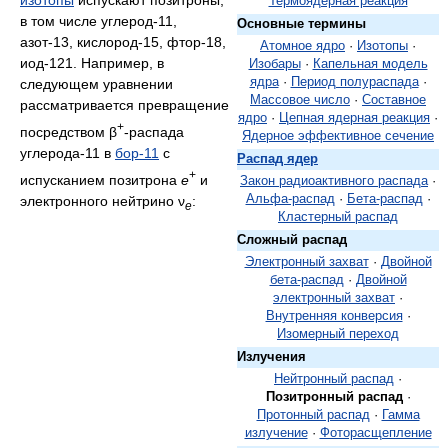
изотопы
испускают позитроны,
Термоядерная реакция
в том числе углерод-11,
Основные термины
азот-13, кислород-15, фтор-18,
Атомное ядро
·
Изотопы
·
иод-121. Например, в
Изобары
·
Капельная модель
ядра
·
Период полураспада
·
следующем уравнении
Массовое число
·
Составное
рассматривается превращение
ядро
·
Цепная ядерная реакция
·
+
посредством β
-распада
Ядерное эффективное сечение
углерода-11 в
бор-11
с
Распад ядер
+
испусканием позитрона
e
и
Закон радиоактивного распада
·
Альфа-распад
·
Бета-распад
·
электронного нейтрино ν
:
e
Кластерный распад
Сложный распад
Электронный захват
·
Двойной
бета-распад
·
Двойной
электронный захват
·
Внутренняя конверсия
·
Изомерный переход
Излучения
Нейтронный распад
·
Позитронный распад
·
Протонный распад
·
Гамма
излучение
·
Фоторасщепление