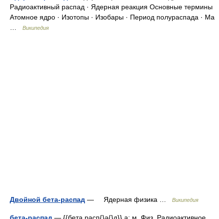
Радиоактивный распад · Ядерная реакция Основные термины
Атомное ядро · Изотопы · Изобары · Период полураспада · Ма
…
Википедия
Двойной бета-распад
— Ядерная физика …
Википедия
бета-распад
— {{бета расп{}а{}д}} а; м. Физ. Радиоактивное