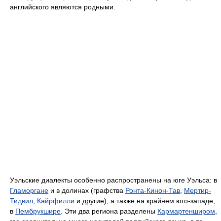
английского являются родными.
Уэльские диалекты особенно распространены на юге Уэльса: в
Гламоргане
и в долинах (графства
Ронта-Кинон-Тав
,
Мертир-
Тидвил
,
Кайрфилли
и другие), а также на крайнем юго-западе,
в
Пембрукшире
. Эти два региона разделены
Кармартенширом
,