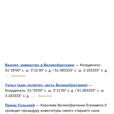
Валлис, княжество в Великобритании
— Координаты:
51°29′00″ с. ш. 3°11′00″ з. д. / 51.483333° с. ш. 3.183333° з. д.
…
Википедия
Уэльс (адм.-политич. часть Великобритании)
—
Координаты: 51°29′00″ с. ш. 3°11′00″ з. д. / 51.483333° с. ш.
3.183333° з. д. …
Википедия
Принц Уэльский
— Королева Великобритании Елизавета II
проводит процедуру инвеституры своего старшего сына