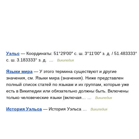
Уэльс
— Координаты: 51°29′00″ с. ш. 3°11′00″ з. д. / 51.483333°
с. ш. 3.183333° з. д. …
Википедия
Языки мира
— У этого термина существуют и другие
значения, см. Языки мира (значения). Ниже представлен
полный список статей по языкам и их группам, которые уже
есть в Википедии или обязательно должны быть. Включены
только человеческие языки (включая… …
Википедия
История Уэльса
— История Уэльса …
Википедия