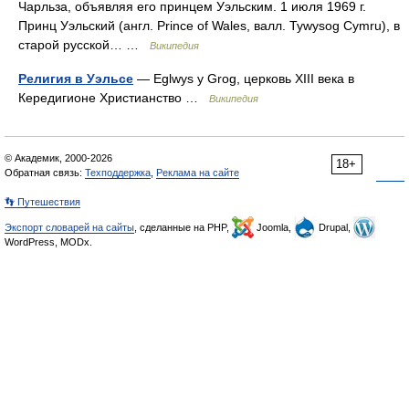
Чарльза, объявляя его принцем Уэльским. 1 июля 1969 г.
Принц Уэльский (англ. Prince of Wales, валл. Tywysog Cymru), в
старой русской… …
Википедия
Религия в Уэльсе
— Eglwys y Grog, церковь XIII века в
Кередигионе Христианство …
Википедия
© Академик, 2000-2026
18+
Обратная связь:
Техподдержка
,
Реклама на сайте
👣 Путешествия
Экспорт словарей на сайты
, сделанные на PHP,
Joomla,
Drupal,
WordPress, MODx.