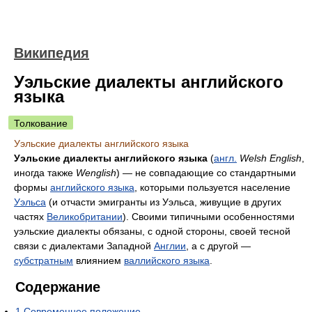
Википедия
Уэльские диалекты английского
языка
Толкование
Уэльские диалекты английского языка
Уэльские диалекты английского языка
(
англ.
Welsh English
,
иногда также
Wenglish
) — не совпадающие со стандартными
формы
английского языка
, которыми пользуется население
Уэльса
(и отчасти эмигранты из Уэльса, живущие в других
частях
Великобритании
). Своими типичными особенностями
уэльские диалекты обязаны, с одной стороны, своей тесной
связи с диалектами Западной
Англии
, а с другой —
субстратным
влиянием
валлийского языка
.
Содержание
1
Современное положение