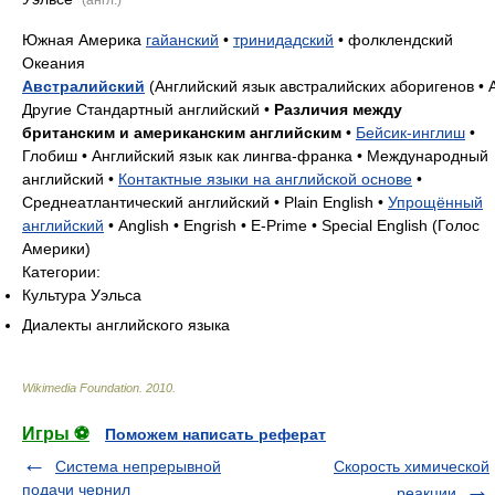
Южная Америка
гайанский
•
тринидадский
• фолклендский
Океания
Австралийский
(Английский язык австралийских аборигенов • 
Другие Стандартный английский •
Различия между
британским и американским английским
•
Бейсик-инглиш
•
Глобиш • Английский язык как лингва-франка • Международный
английский •
Контактные языки на английской основе
•
Среднеатлантический английский • Plain English •
Упрощённый
английский
• Anglish • Engrish • E-Prime • Special English (Голос
Америки)
Категории:
Культура Уэльса
Диалекты английского языка
Wikimedia Foundation
.
2010
.
Игры ⚽
Поможем написать реферат
Система непрерывной
Скорость химической
подачи чернил
реакции