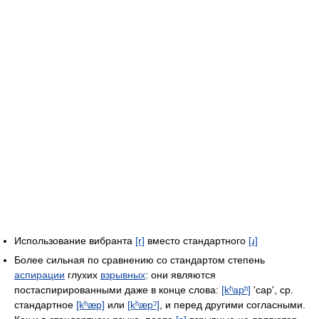
Использование вибранта
[r]
вместо стандартного
[ɹ]
Более сильная по сравнению со стандартом степень
аспирации
глухих
взрывных
: они являются
постаспирированными даже в конце слова:
[kʰapʰ]
'cap', ср.
стандартное
[kʰæp]
или
[kʰæpˀ]
, и перед другими согласными.