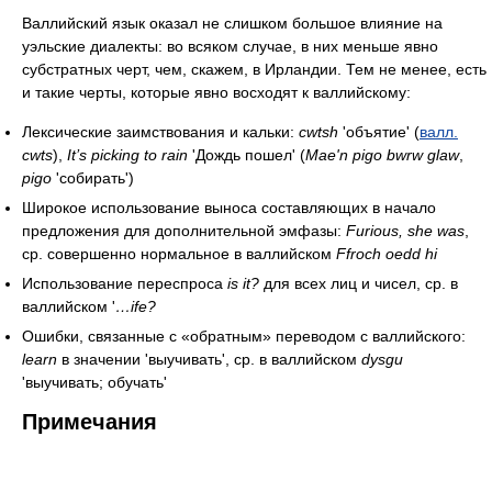
Валлийский язык оказал не слишком большое влияние на
уэльские диалекты: во всяком случае, в них меньше явно
субстратных черт, чем, скажем, в Ирландии. Тем не менее, есть
и такие черты, которые явно восходят к валлийскому:
Лексические заимствования и кальки:
cwtsh
'объятие' (
валл.
cwts
),
It’s picking to rain
'Дождь пошел' (
Mae'n pigo bwrw glaw
,
pigo
'собирать')
Широкое использование выноса составляющих в начало
предложения для дополнительной эмфазы:
Furious, she was
,
ср. совершенно нормальное в валлийском
Ffroch oedd hi
Использование переспроса
is it?
для всех лиц и чисел, ср. в
валлийском '
…ife?
Ошибки, связанные с «обратным» переводом с валлийского:
learn
в значении 'выучивать', ср. в валлийском
dysgu
'выучивать; обучать'
Примечания