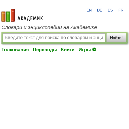
EN
DE
ES
FR
academic.ru
Словари и энциклопедии на Академике
Найти!
Толкования
Переводы
Книги
Игры ⚽