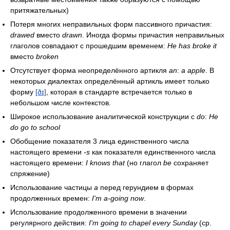
притяжательных)
Потеря многих неправильных форм пассивного причастия:
drawed
вместо
drawn
. Иногда формы причастия неправильных
глаголов совпадают с прошедшим временем:
He has broke it
вместо
broken
Отсутствует форма неопределённого артикля
an
:
a apple
. В
некоторых диалектах определённый артикль имеет только
форму
[ðɪ]
, которая в стандарте встречается только в
небольшом числе контекстов.
Широкое использование аналитической конструкции с
do
:
He
do go to school
Обобщение показателя 3 лица единственного числа
настоящего времени
-s
как показателя единственного числа
настоящего времени:
I knows that
(но глагол
be
сохраняет
спряжение)
Использование частицы
a
перед герундием в формах
продолженных времен:
I'm a-going now
.
Использование продолженного времени в значении
регулярного действия:
I'm going to chapel every Sunday
(ср.