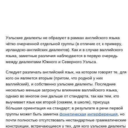
Уэльские диалекты не образуют в рамках английского языка
чётко очерченной отдельной группы (в отличие от, к примеру,
ирландско-английских диалектов). Как и в случае валлийского
языка, заметные различия наблюдаются в первую очередь
между диалектами Южного и Северного Уэльса.
Следует различать английский язык, на котором говорят те, для
кого он является вторым (притом, что родной у них
валлийский), и собственно уэльские диалекты. Последние
несколько меньше затронуты влиянием валлийского языка,
однако во многом они дальше от стандарта, так как тем, кто
выучивает язык как второй (скажем, в школе), присуща
бо́льшая ориентация на стандарт; в результате в речи первой
группы может быть заметна
фонетическая
интерференция
, но
почти полностью отсутствовать нестандартные грамматические
конструкции, встречающиеся у тех, для кого уэльские диалекты