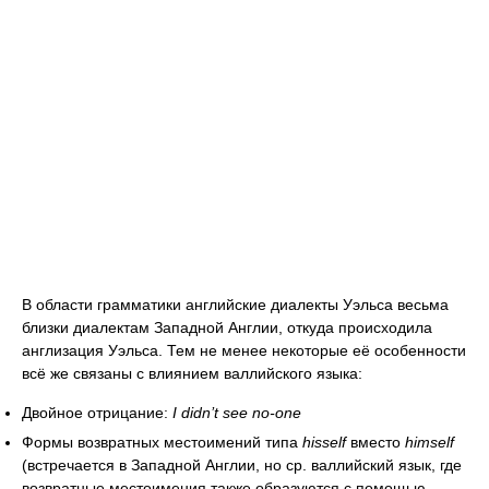
В области грамматики английские диалекты Уэльса весьма
близки диалектам Западной Англии, откуда происходила
англизация Уэльса. Тем не менее некоторые её особенности
всё же связаны с влиянием валлийского языка:
Двойное отрицание:
I didn’t see no-one
Формы возвратных местоимений типа
hisself
вместо
himself
(встречается в Западной Англии, но ср. валлийский язык, где
возвратные местоимения также образуются с помощью