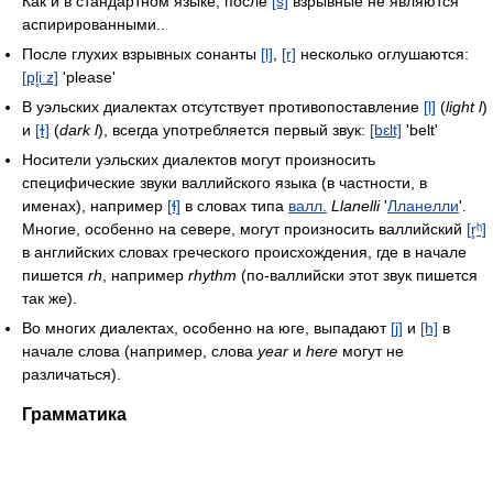
Как и в стандартном языке, после
[s]
взрывные не являются
аспирированными..
После глухих взрывных сонанты
[l]
,
[r]
несколько оглушаются:
[pl̥iːz]
'please'
В уэльских диалектах отсутствует противопоставление
[l]
(
light l
)
и
[ɫ]
(
dark l
), всегда употребляется первый звук:
[bɛlt]
'belt'
Носители уэльских диалектов могут произносить
специфические звуки валлийского языка (в частности, в
именах), например
[ɬ]
в словах типа
валл.
Llanelli
'
Лланелли
'.
Многие, особенно на севере, могут произносить валлийский
[r̥ʰ]
в английских словах греческого происхождения, где в начале
пишется
rh
, например
rhythm
(по-валлийски этот звук пишется
так же).
Во многих диалектах, особенно на юге, выпадают
[j]
и
[h]
в
начале слова (например, слова
year
и
here
могут не
различаться).
Грамматика