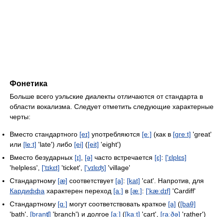
Фонетика
Больше всего уэльские диалекты отличаются от стандарта в
области вокализма. Следует отметить следующие характерные
черты:
Вместо стандартного
[eɪ]
употребляются
[eː]
(как в
[greːt]
'great'
или
[leːt]
'late') либо
[ei]
(
[eit]
'eight')
Вместо безударных
[ɪ]
,
[ə]
часто встречается
[ɛ]
:
['ɛlplɛs]
'helpless',
['tɪkɛt]
'ticket',
['vɪlɛʤ]
'village'
Стандартному
[æ]
соответствует
[a]
:
[kat]
'cat'. Напротив, для
Кардиффа
характерен переход
[aː]
в
[æː]
:
['kæːdɪf]
'Cardiff'
Стандартному
[ɑː]
могут соответствовать краткое
[a]
(
[baθ]
'bath',
[branʧ]
'branch') и долгое
[aː]
(
[kaːt]
'cart',
[raːðə]
'rather')