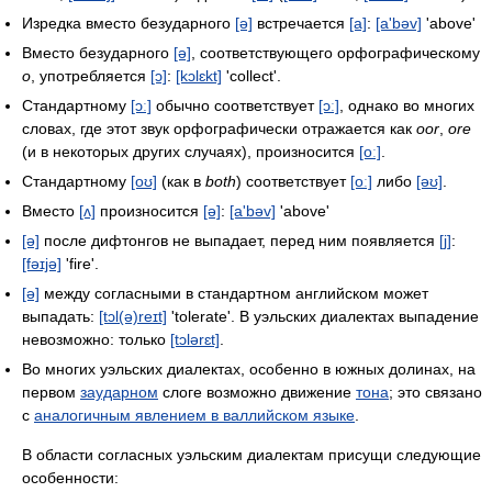
Изредка вместо безударного
[ə]
встречается
[a]
:
[a'bəv]
'above'
Вместо безударного
[ə]
, соответствующего орфографическому
o
, употребляется
[ɔ]
:
[kɔlɛkt]
'collect'.
Стандартному
[ɔː]
обычно соответствует
[ɔː]
, однако во многих
словах, где этот звук орфографически отражается как
oor
,
ore
(и в некоторых других случаях), произносится
[oː]
.
Стандартному
[oʊ]
(как в
both
) соответствует
[oː]
либо
[əʊ]
.
Вместо
[ʌ]
произносится
[ə]
:
[a'bəv]
'above'
[ə]
после дифтонгов не выпадает, перед ним появляется
[j]
:
[fəɪjə]
'fire'.
[ə]
между согласными в стандартном английском может
выпадать:
[tɔl(ə)reɪt]
'tolerate'. В уэльских диалектах выпадение
невозможно: только
[tɔlərɛt]
.
Во многих уэльских диалектах, особенно в южных долинах, на
первом
заударном
слоге возможно движение
тона
; это связано
с
аналогичным явлением в валлийском языке
.
В области согласных уэльским диалектам присущи следующие
особенности: