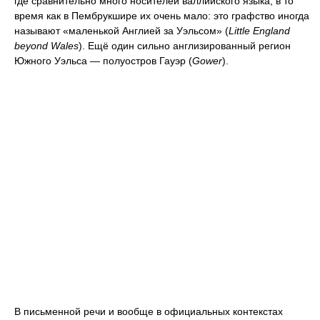
где сравнительно много носителей валлийского языка, в то
время как в Пембрукшире их очень мало: это графство иногда
называют «маленькой Англией за Уэльсом» (
Little England
beyond Wales
). Ещё один сильно англизированный регион
Южного Уэльса — полуостров Гауэр (
Gower
).
В письменной речи и вообще в официальных контекстах