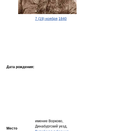
7 (19) ноября
1840
Дата рождения:
имение Ворково,
Динабургский уезд,
Место