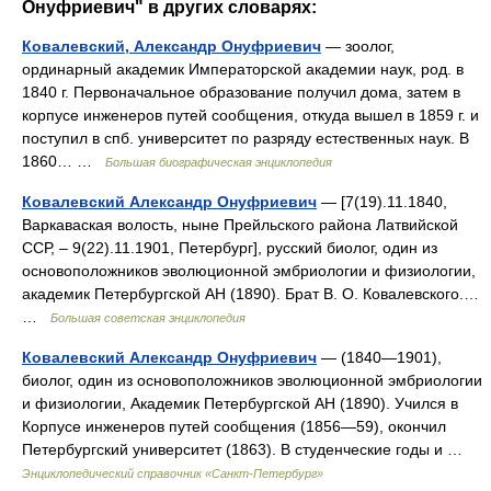
Онуфриевич" в других словарях:
Ковалевский, Александр Онуфриевич
— зоолог,
ординарный академик Императорской академии наук, род. в
1840 г. Первоначальное образование получил дома, затем в
корпусе инженеров путей сообщения, откуда вышел в 1859 г. и
поступил в спб. университет по разряду естественных наук. В
1860… …
Большая биографическая энциклопедия
Ковалевский Александр Онуфриевич
— [7(19).11.1840,
Варкаваская волость, ныне Прейльского района Латвийской
ССР, ‒ 9(22).11.1901, Петербург], русский биолог, один из
основоположников эволюционной эмбриологии и физиологии,
академик Петербургской АН (1890). Брат В. О. Ковалевского.…
…
Большая советская энциклопедия
Ковалевский Александр Онуфриевич
— (1840—1901),
биолог, один из основоположников эволюционной эмбриологии
и физиологии, Академик Петербургской АН (1890). Учился в
Корпусе инженеров путей сообщения (1856—59), окончил
Петербургский университет (1863). В студенческие годы и …
Энциклопедический справочник «Санкт-Петербург»