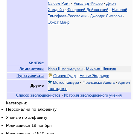
Сьюэл Райт
·
Рональд Фишер
·
Джон
Холдейн
·
Феодосий Добжанский
·
Николай
Тимофеев-Ресовский
·
Джордж Симпсон
·
Эрнст Майр
синтез»
Эпигенетики
Иван Шмальгаузен
·
Михаил Шишкин
Пунктуалисты
Стивен Гулд
·
Нильс Элдридж
Мотоо Кимура
·
Франсиско Айяла
·
Армен
Другие
Тахтаджян
Список эволюционистов
·
История эволюционного учения
Категории:
Персоналии по алфавиту
Учёные по алфавиту
Родившиеся 19 ноября
Родившиеся в 1840 году