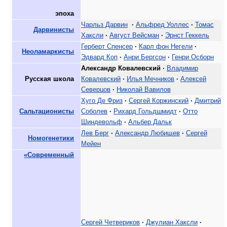
эпоха
Чарльз Дарвин
·
Альфред Уоллес
·
Томас
Дарвинисты
Хаксли
·
Август Вейсман
·
Эрнст Геккель
Герберт Спенсер
·
Карл фон Негели
·
Неоламаркисты
Эдвард Коп
·
Анри Бергсон
·
Генри Осборн
Александр Ковалевский
·
Владимир
Русская школа
Ковалевский
·
Илья Мечников
·
Алексей
Северцов
·
Николай Вавилов
Хуго Де Фриз
·
Сергей Коржинский
·
Дмитрий
Сальтационисты
Соболев
·
Рихард Гольдшмидт
·
Отто
Шиндевольф
·
Альбер Дальк
Лев Берг
·
Александр Любищев
·
Сергей
Номогенетики
Мейен
«Современный
Сергей Четвериков
·
Джулиан Хаксли
·