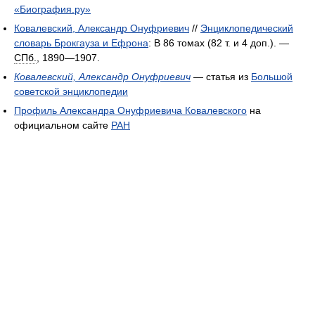
«Биография.ру»
Ковалевский, Александр Онуфриевич
//
Энциклопедический
словарь Брокгауза и Ефрона
: В 86 томах (82 т. и 4 доп.). —
СПб.
, 1890—1907.
Ковалевский, Александр Онуфриевич
— статья из
Большой
советской энциклопедии
Профиль Александра Онуфриевича Ковалевского
на
официальном сайте
РАН