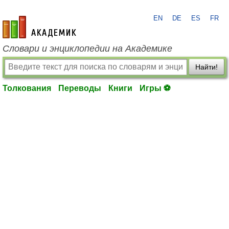
EN
DE
ES
FR
academic.ru
Словари и энциклопедии на Академике
Найти!
Толкования
Переводы
Книги
Игры ⚽