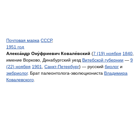
Почтовая марка
СССР
,
1951 год
Алекса́ндр Ону́фриевич Ковале́вский
(
7 (19) ноября
1840
,
имение Ворково, Динабургский уезд
Витебской губернии
—
9
(22) ноября
1901
,
Санкт-Петербург
) — русский
биолог
и
эмбриолог
. Брат палеонтолога-эволюциониста
Владимира
Ковалевского
.