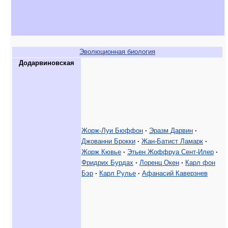
Эволюционная биология
Додарвиновская
Жорж-Луи Бюффон
·
Эразм Дарвин
·
Джованни Брокки
·
Жан-Батист Ламарк
·
Жорж Кювье
·
Этьен Жоффруа Сент-Илер
·
Фридрих Бурдах
·
Лоренц Окен
·
Карл фон
Бэр
·
Карл Рулье
·
Афанасий Каверзнев