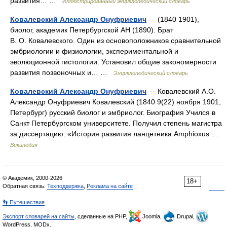
развития… …
Иллюстрированный энциклопедический словарь
Ковалевский Александр Онуфриевич
— (1840 1901),
биолог, академик Петербургской АН (1890). Брат
В. О. Ковалевского. Один из основоположников сравнительной
эмбриологии и физиологии, экспериментальной и
эволюционной гистологии. Установил общие закономерности
развития позвоночных и… …
Энциклопедический словарь
Ковалевский Александр Онуфриевич
— Ковалевский А.О.
Александр Онуфриевич Ковалевский (1840 9(22) ноября 1901,
Петербург) русский биолог и эмбриолог. Биография Учился в
Санкт Петербургском университете. Получил степень магистра
за диссертацию: «История развития ланцетника Amphioxus …
Википедия
© Академик, 2000-2026
18+
Обратная связь:
Техподдержка
,
Реклама на сайте
👣 Путешествия
Экспорт словарей на сайты
, сделанные на PHP,
Joomla,
Drupal,
WordPress, MODx.