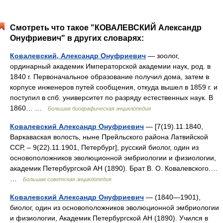
Смотреть что такое "КОВАЛЕВСКИЙ Александр
Онуфриевич" в других словарях:
Ковалевский, Александр Онуфриевич
— зоолог,
ординарный академик Императорской академии наук, род. в
1840 г. Первоначальное образование получил дома, затем в
корпусе инженеров путей сообщения, откуда вышел в 1859 г. и
поступил в спб. университет по разряду естественных наук. В
1860… …
Большая биографическая энциклопедия
Ковалевский Александр Онуфриевич
— [7(19).11.1840,
Варкаваская волость, ныне Прейльского района Латвийской
ССР, ‒ 9(22).11.1901, Петербург], русский биолог, один из
основоположников эволюционной эмбриологии и физиологии,
академик Петербургской АН (1890). Брат В. О. Ковалевского.…
…
Большая советская энциклопедия
Ковалевский Александр Онуфриевич
— (1840—1901),
биолог, один из основоположников эволюционной эмбриологии
и физиологии, Академик Петербургской АН (1890). Учился в