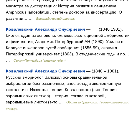
магистра за диссертацию: История развития ланцетника
Amphioxus lanceolatus , степень доктора за диссертацию: О
развитии… …
Биографический словарь
Ковалевский Александр Онуфриевич
— (1840 1901),
биолог, один из основоположников эволюционной эмбриологии
и физиологии, Академик Петербургской АН (1890). Учился в
Корпусе инженеров путей сообщения (1856 59), окончил
Петербургский университет (1863). В студенческие годы и по…
…
Санкт-Петербург (энциклопедия)
Ковалевский Александр Онуфриевич
— (1840 – 1901).
Русский эмбриолог. Заложил основы сравнительной
эмбриологии беспозвоночных, внес вклад в эволюционную
гистологию. Известна: теория Ковалевского (син. Теория
зародышевых листков) – теория, согласно которой,
зародышевые листки (экто …
Общая эмбриология: Терминологический
словарь