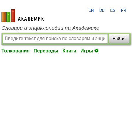
EN
DE
ES
FR
academic.ru
Словари и энциклопедии на Академике
Найти!
Толкования
Переводы
Книги
Игры ⚽