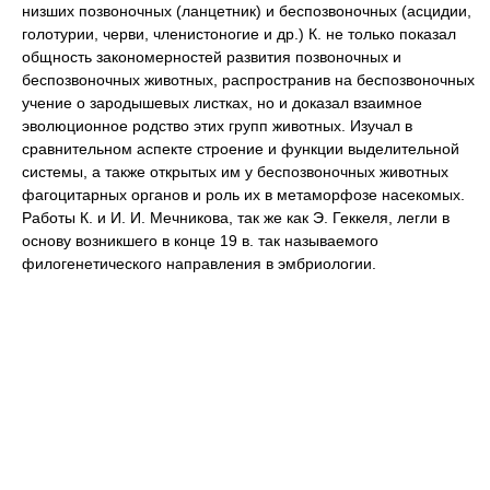
низших позвоночных (ланцетник) и беспозвоночных (асцидии,
голотурии, черви, членистоногие и др.) К. не только показал
общность закономерностей развития позвоночных и
беспозвоночных животных, распространив на беспозвоночных
учение о
зародышевых листках
,
но и доказал взаимное
эволюционное родство этих групп животных. Изучал в
сравнительном аспекте строение и функции выделительной
системы, а также открытых им у беспозвоночных животных
фагоцитарных органов и роль их в метаморфозе насекомых.
Работы К. и И. И.
Мечникова
,
так же как Э.
Геккеля
,
легли в
основу возникшего в конце 19 в. так называемого
филогенетического направления в эмбриологии.