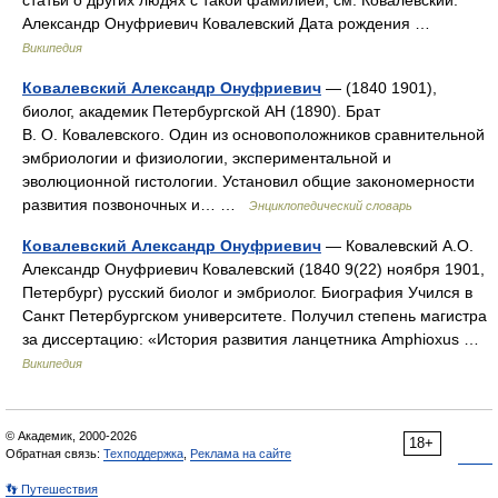
статьи о других людях с такой фамилией, см. Ковалевский.
Александр Онуфриевич Ковалевский Дата рождения …
Википедия
Ковалевский Александр Онуфриевич
— (1840 1901),
биолог, академик Петербургской АН (1890). Брат
В. О. Ковалевского. Один из основоположников сравнительной
эмбриологии и физиологии, экспериментальной и
эволюционной гистологии. Установил общие закономерности
развития позвоночных и… …
Энциклопедический словарь
Ковалевский Александр Онуфриевич
— Ковалевский А.О.
Александр Онуфриевич Ковалевский (1840 9(22) ноября 1901,
Петербург) русский биолог и эмбриолог. Биография Учился в
Санкт Петербургском университете. Получил степень магистра
за диссертацию: «История развития ланцетника Amphioxus …
Википедия
© Академик, 2000-2026
18+
Обратная связь:
Техподдержка
,
Реклама на сайте
👣 Путешествия