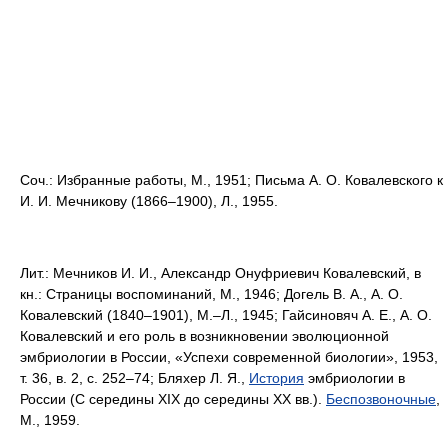
Соч.: Избранные работы, М., 1951; Письма А. О. Ковалевского к
И. И. Мечникову (1866‒1900), Л., 1955.
Лит.:
Мечников И. И., Александр Онуфриевич Ковалевский, в
кн.: Страницы воспоминаний, М., 1946; Догель В. А., А. О.
Ковалевский (1840‒1901), М.‒Л., 1945; Гайсиновяч А. Е., А. О.
Ковалевский и его роль в возникновении эволюционной
эмбриологии в России, «Успехи современной биологии», 1953,
т. 36, в. 2, с. 252‒74; Бляхер Л. Я.,
История
эмбриологии в
России (С середины XIX до середины XX вв.).
Беспозвоночные
,
М., 1959.