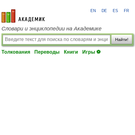
EN
DE
ES
FR
academic.ru
Словари и энциклопедии на Академике
Найти!
Толкования
Переводы
Книги
Игры ⚽